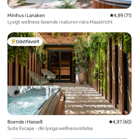
Minihus i Lanaken
4,99 av 5 i g
4,99 (71)
Lyxigt wellness-boende i naturen nära Maastricht
Gästfavorit
Populär gästfavorit
Boende i Hasselt
4,97 av 5 i g
4,97 (60)
Suite Escape - din lyxiga wellnessvistelse