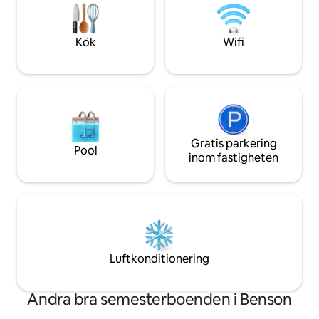
vänliga gårdsdjur. Rabatt för militärer,
värme som du kom
veteraner och räddningspersonal. Skicka
ett meddelande till värden för detaljer.
Kök
Wifi
Gratis parkering
Pool
inom fastigheten
Luftkonditionering
Andra bra semesterboenden i Benson