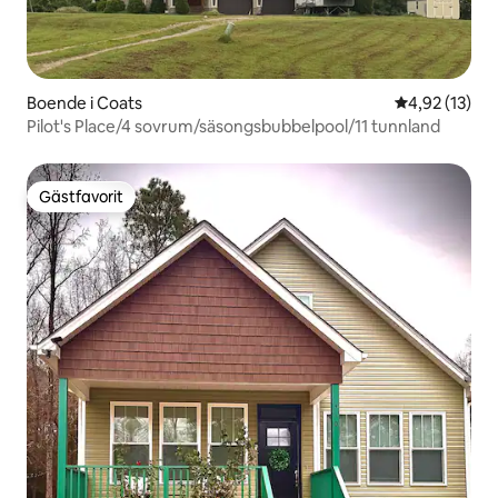
Boende i Coats
4,92 av 5 i g
4,92 (13)
Pilot's Place/4 sovrum/säsongsbubbelpool/11 tunnland
Gästfavorit
Gästfavorit