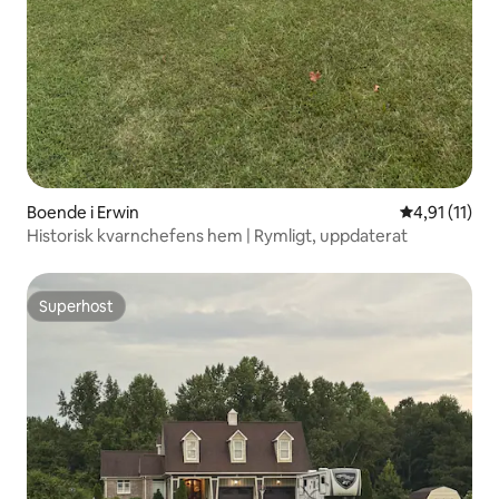
Boende i Erwin
4,91 av 5 i 
4,91 (11)
Historisk kvarnchefens hem | Rymligt, uppdaterat
Superhost
Superhost