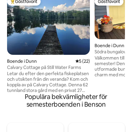
Gästfavorit
Gästfavorit
Populär gästfavorit
Gästfavorit
Boende i Dunn
Södra bungalowen
Välkommen till din 
Boende i Dunn
5 av 5 i genomsnittligt be
5 (22)
semester! Denna
Calvary Cottage på Still Water Farms
utformade bungalo
Letar du efter den perfekta fiskeplatsen
charm med moder
och utsikten från din veranda? Kom och
inbjudande utrymm
koppla av på Calvary Cottage. Denna 62
avkopplande vera
tunnland stora gård med en privat 27
för att njuta av e
Populära bekvämligheter för
tunnland stor sjö kommer att förvåna
vilsamma sovrum 
dig med sin lantliga charm och stadens
perfekt natts sömn
semesterboenden i Benson
bekvämlighet, med nybakat bröd och
Dunn, kommer du a
färska ägg från gården att vakna till. Njut
bröllopsplatser, ka
av en naturskön tur i en flott runt sjön
Campbell Universit
eller promenera längs fastigheten,
skönhet. Southern
samtidigt som du träffar några av våra
tillflyktsort med 