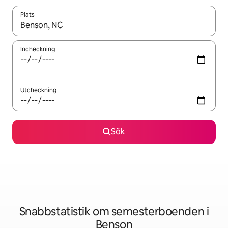
Plats
När resultaten är tillgängliga kan du navigera med upp- och ned
Incheckning
Utcheckning
Sök
Snabbstatistik om semesterboenden i
Benson