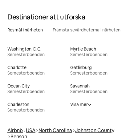
Destinationer att utforska
Resmål i närheten
Främsta sevärdheterna i närheten
Washington, D.C.
Myrtle Beach
Semesterboenden
Semesterboenden
Charlotte
Gatlinburg
Semesterboenden
Semesterboenden
Ocean City
Savannah
Semesterboenden
Semesterboenden
Charleston
Visa mer
Semesterboenden
Airbnb
USA
North Carolina
Johnston County
Benson