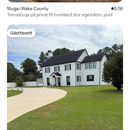
Stuga i Wake County
5 av 5 i 
5 (9)
Temastuga på privat 16 tunnland stor egendom, pool
Gästfavorit
Gästfavorit