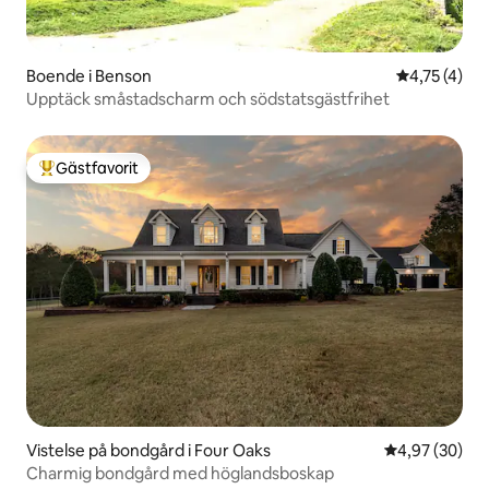
Boende i Benson
4,75 av 5 i
4,75 (4)
Upptäck småstadscharm och södstatsgästfrihet
Gästfavorit
Populär gästfavorit
Vistelse på bondgård i Four Oaks
4,97 av 5 i g
4,97 (30)
Charmig bondgård med höglandsboskap