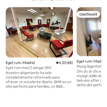
Gästfavorit
Gästfavorit
Eget rum i Madrid
Eget rum i Madrid
4,33 av 5 i genomsnittligt be
4,33 (48)
Mysig lägenhet n
Eget rum med 2 sängar (R4)
Om du är ute efter
Nuestro alojamiento ha sido
mysigt ställe där 
completamente reformado para
bekväm efter att h
ofrecer un excelente diseño. BMR es un
detta det perfekta 
sitio perfecto para familias, un B&B
Lägenheten har en
pequeño y tranquilo. Disponemos de
atmosfär, perfekt 
amplias zonas con un gran
avkoppling. Det är
protagonismo de pinturas de colores
bara två tågstopp 
intensos en paredes. Cada persona o