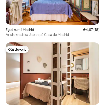
Eget rum i Madrid
4,67 av 5 i g
4,67 (18)
Aristokratiska Japan på Casa de Madrid
Gästfavorit
Gästfavorit