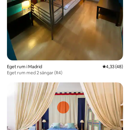
Eget rum i Madrid
4,33 av 5 i g
4,33 (48)
Eget rum med 2 sängar (R4)