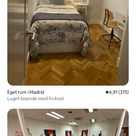
Eget rum i Madrid
4,91 av 5 i ge
4,91 (375)
Lugnt boende med frukost