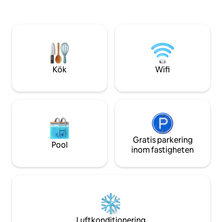
välkomna! Lägenheten ligger i en
är superljus och fr
autentisk lugn byggnad. Den är modern
wifi ❄️ Luftkondit
designad, tematiserad till sitt namn,
Fullt utrustat kök
Autumn, och består av ett sovrum med
Torktumlare 🌤️ Ta
en dubbelsäng, ett vardagsrum med en
dusch
utdragbar bäddsoffa och ett arbetsbord,
kök med ett matbord och badrum. Vi
tog särskild hand om alla små detaljer,
Kök
Wifi
för att göra det till den bästa vistelsen
för dig! Den har WiFi och är fullt
utrustad, inklusive en tvättmaskin, TV,
luftkonditionering och Nespresso
kaffebryggare — allt bara redo för din
komfort och njutning! Lägenheten är en
studiolägenhet med öppet utrymme —
Gratis parkering
och allt är ditt att njuta av! Det finns inga
Pool
inom fastigheten
områden i lägenheten som du inte kan
använda eller komma åt! Vi älskar att
vara värdar, men respekterar också våra
gästers integritet! Vi finns här för dig så
mycket du vill! Lägenheten ligger precis
utanför Gran Vía, den mest centrala
gatan i Madrid, i ett färgglatt område
som kallas Chueca. Området är känt för
Luftkonditionering