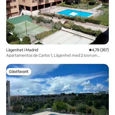
Lägenhet i Madrid
4,79 av 5 i ge
4,79 (357)
Apartamentos de Carlos 1, Lägenhet med 2 sovrum...
Gästfavorit
Gästfavorit