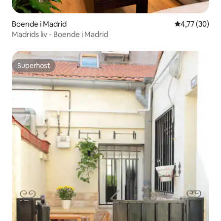
Boende i Madrid
4,77 av 5 i g
4,77 (30)
Madrids liv - Boende i Madrid
Superhost
Superhost