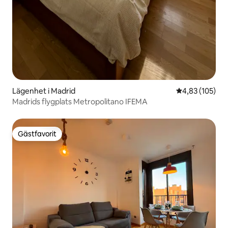
Lägenhet i Madrid
4,83 av 5 i ge
4,83 (105)
Madrids flygplats Metropolitano IFEMA
Gästfavorit
Gästfavorit