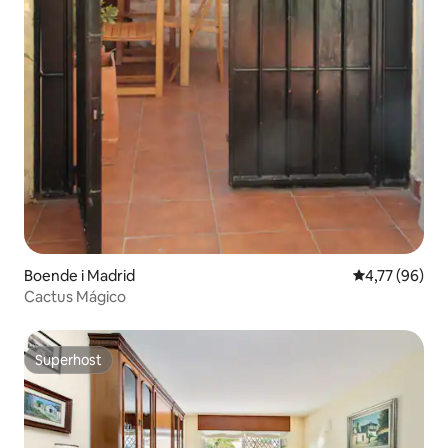
Boende i Madrid
4,77 av 5 i g
4,77 (96)
Cactus Mágico
Superhost
Superhost