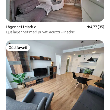
Lägenhet i Madrid
4,77 av 5 i g
4,77 (35)
Ljus lägenhet med privat jacuzzi – Madrid
Gästfavorit
Gästfavorit