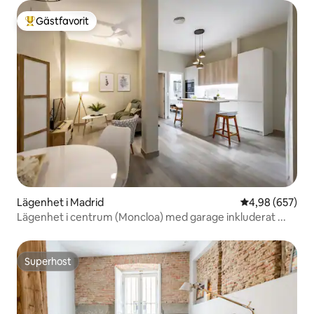
Gästfavorit
Populär gästfavorit
Lägenhet i Madrid
4,98 av 5 i ge
4,98 (657)
Lägenhet i centrum (Moncloa) med garage inkluderat ...
Superhost
Superhost