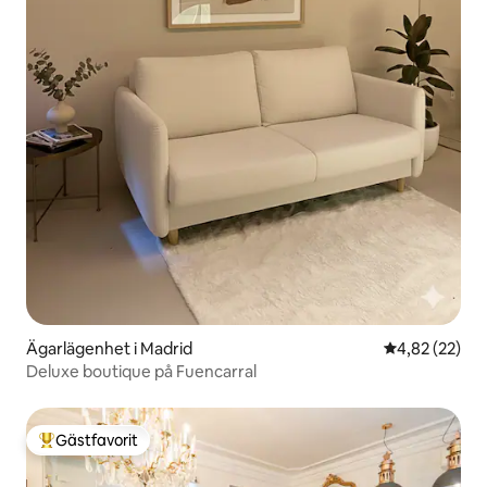
Ägarlägenhet i Madrid
4,82 av 5 i g
4,82 (22)
Deluxe boutique på Fuencarral
Gästfavorit
Populär gästfavorit