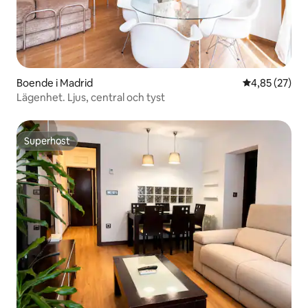
Boende i Madrid
4,85 av 5 i g
4,85 (27)
Lägenhet. Ljus, central och tyst
Superhost
Superhost