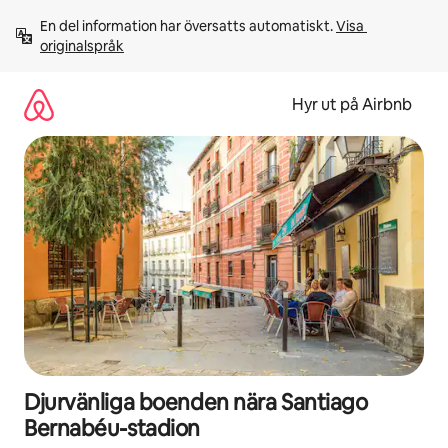
Hoppa
En del information har översatts automatiskt. 
Visa 
till
originalspråk
innehåll
Hyr ut på Airbnb
Djurvänliga boenden nära Santiago
Bernabéu-stadion