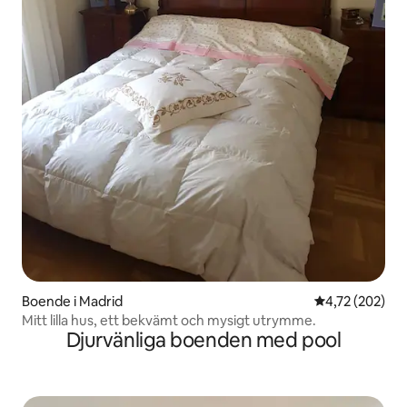
Boende i Madrid
4,72 av 5 i ge
4,72 (202)
Mitt lilla hus, ett bekvämt och mysigt utrymme.
Djurvänliga boenden med pool