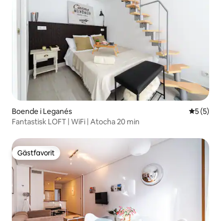
Boende i Leganés
5 av 5 i 
5 (5)
Fantastisk LOFT | WiFi | Atocha 20 min
Gästfavorit
Gästfavorit