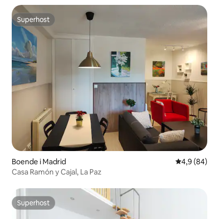
Superhost
Superhost
Boende i Madrid
4,9 av 5 i g
4,9 (84)
Casa Ramón y Cajal, La Paz
Superhost
Superhost