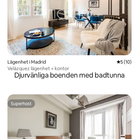
Lägenhet i Madrid
5 av 5 i g
5 (10)
Velázquez lägenhet + kontor
Djurvänliga boenden med badtunna
Superhost
Superhost