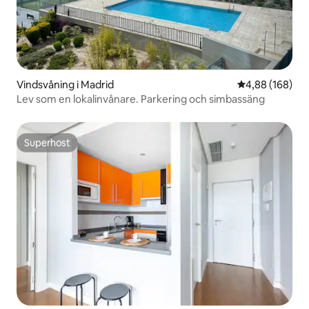
Vindsvåning i Madrid
4,88 av 5 i ge
4,88 (168)
Lev som en lokalinvånare. Parkering och simbassäng
Superhost
Superhost