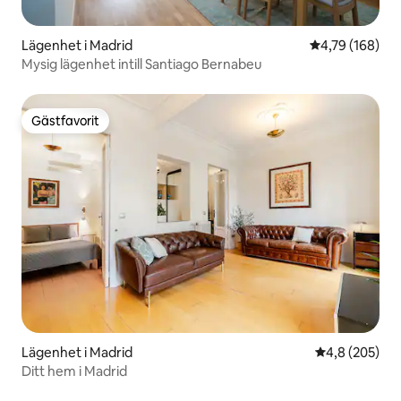
Lägenhet i Madrid
4,79 av 5 i ge
4,79 (168)
Mysig lägenhet intill Santiago Bernabeu
Gästfavorit
Gästfavorit
Lägenhet i Madrid
4,8 av 5 i ge
4,8 (205)
Ditt hem i Madrid