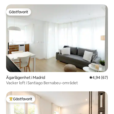
Gästfavorit
Gästfavorit
Ägarlägenhet i Madrid
4,94 av 5 i g
4,94 (67)
Vacker loft i Santiago Bernabeu-området
Gästfavorit
Populär gästfavorit