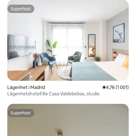
Superhost
Superhost
Lägenhet i Madrid
4,76 av 5 i gen
4,76 (1 001)
Lägenhetshotell Be Casa Valdebebas, studio
Superhost
Superhost