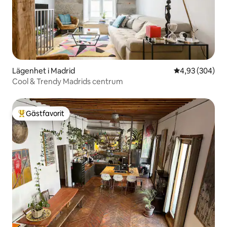
Lägenhet i Madrid
4,93 av 5 i ge
4,93 (304)
Cool & Trendy Madrids centrum
Gästfavorit
Populär gästfavorit