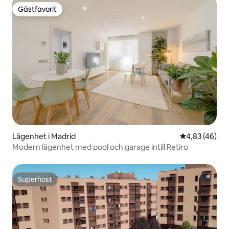
Gästfavorit
Gästfavorit
Lägenhet i Madrid
4,83 av 5 i g
4,83 (46)
Modern lägenhet med pool och garage intill Retiro
Superhost
Superhost