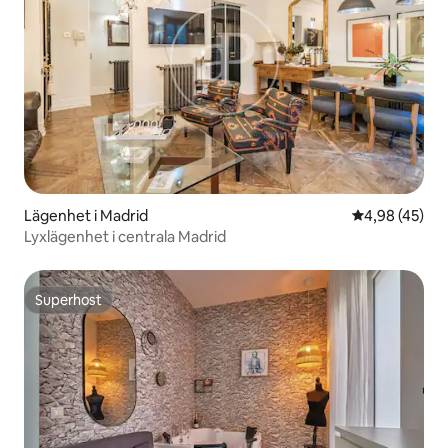
Lägenhet i Madrid
4,98 av 5 i g
4,98 (45)
Lyxlägenhet i centrala Madrid
Superhost
Superhost