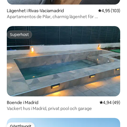
Lägenhet i Rivas-Vaciamadrid
4,95 av 5 i ge
4,95 (103)
Apartamentos de Pilar, charmig lägenhet för ...
Superhost
Superhost
Boende i Madrid
4,94 av 5 i g
4,94 (49)
Vackert hus i Madrid, privat pool och garage
Gästfavorit