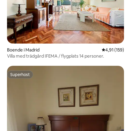
Boende i Madrid
4,91 av 5 i ge
4,91 (159)
Villa med trädgård IFEMA / flygplats 14 personer.
Superhost
Superhost