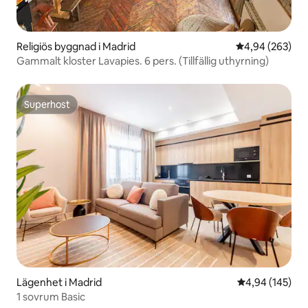
Religiös byggnad i Madrid
4,94 av 5 i ge
4,94 (263)
Gammalt kloster Lavapies. 6 pers. (Tillfällig uthyrning)
Superhost
Superhost
Lägenhet i Madrid
4,94 av 5 i ge
4,94 (145)
1 sovrum Basic