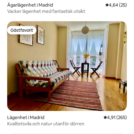
Ägarlägenhet i Madrid
4,64 av 5 i g
4,64 (25)
Vacker lägenhet med fantastisk utsikt
Gästfavorit
Gästfavorit
Lägenhet i Madrid
4,91 av 5 i ge
4,91 (265)
Kvalitetsvila och natur utanför dörren