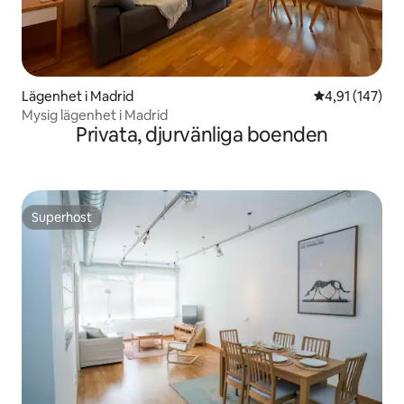
Lägenhet i Madrid
4,91 av 5 i ge
4,91 (147)
Mysig lägenhet i Madrid
Privata, djurvänliga boenden
Superhost
Superhost