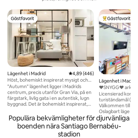
Gästfavorit
Gästfavorit
Gästfavorit
Populär gästfavor
Lägenhet i Madrid
4,89 av 5 i genomsnittligt bety
4,89 (446)
Höst, bohemiskt inspirerat mysigt och
Lägenhet i Madrid
modernt öppet utrymme, Chueca
"Autumn" lägenhet ligger i Madrids
♥SNYGG♥ arkitek
centrum, precis utanför Gran Via, på en
CENTRAL. ⭐SAN
Licensierad kortti
färgstark, livlig gata i en autentisk, lugn
turiständamål (arti
byggnad. Det är bohemiskt inspirerat,
Välkommen till H
mysigt och modernt öppet utrymme
Oslagbart läge – 
med fönster, mitt i livliga restauranger,
Populära bekvämligheter för djurvänliga
överallt! Gran Vía: 4 min Plaza Mayor: 12
tapas och butiker. Den har WiFi och är
min Sol: 10 min Chueca sq: 3 min Snygg,
boenden nära Santiago Bernabéu-
fullt utrustad. Bäst för en enda, ett par
chic duplex design
stadion
eller par med ett barn! Husdjur är också
ligger på översta v