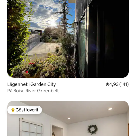
Lägenhet i Garden City
4,93 av 5 i ge
4,93 (141)
På Boise River Greenbelt
Gästfavorit
Populär gästfavorit