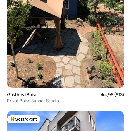
Gästhus i Boise
4,98 av 5 i ge
4,98 (913)
Privat Boise Sunset Studio
Gästfavorit
Populär gästfavorit