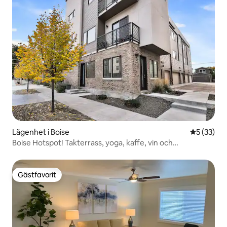
Lägenhet i Boise
5 av 5 i g
5 (33)
Boise Hotspot! Takterrass, yoga, kaffe, vin och
promenader
Gästfavorit
Gästfavorit