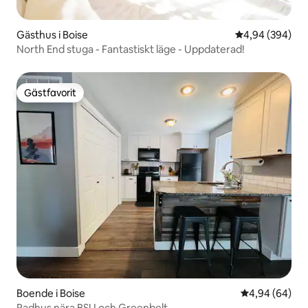
Gästhus i Boise
4,94 av 5 i ge
4,94 (394)
North End stuga - Fantastiskt läge - Uppdaterad!
Gästfavorit
Gästfavorit
Boende i Boise
4,94 av 5 i g
4,94 (64)
Radhus nära BSU och Greenbelt