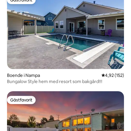
Gästfavorit
Boende i Nampa
4,92 av 5 i ge
4,92 (152)
Bungalow Style hem med resort som bakgård!!!
Gästfavorit
Gästfavorit