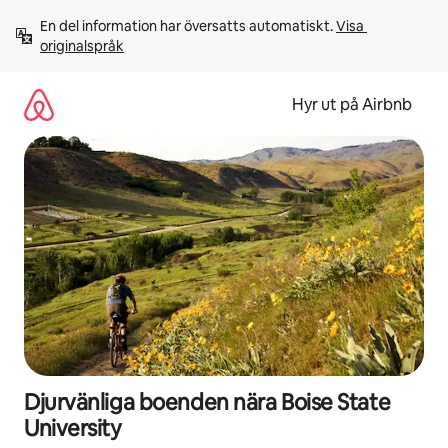
Hoppa
En del information har översatts automatiskt. 
Visa 
till
originalspråk
innehåll
Hyr ut på Airbnb
Djurvänliga boenden nära Boise State
University