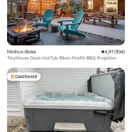
Minihus i Boise
4,97 av 5 i ge
4,97 (934)
TinyHouse Oasis-HotTub-Bikes-FirePit-BBQ-Projektor
Gästfavorit
Populär gästfavorit