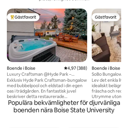
Gästfavorit
Gästfavorit
Populär gästfavorit
Gästfavorit
Boende i Boise
4,97 av 5 i genomsnittligt bety
4,97 (388)
Boende i Boise
Luxury Craftsman @Hyde Park –
SoBo Bungalow~Blo
Badtunna + eldstad
till Downtown
Exklusiv Hyde Park Craftsman-bungalow
Lev det enkla livet
med bubbelpool och eldstad i din egen
idealiskt belägna bun
oas i trädgården. En fantastisk juvel
fräscha och redo f
beskriver detta restaurerade
Utrymme utomhus 
Populära bekvämligheter för djurvänliga
Craftsman-hus i en våning från 1912,
inklusive propanel
utsmyckat med ursprungligt träarbete
cyklar och Pacman
boenden nära Boise State University
och klassiska inbyggda möbler.
av! 5 kvarter från
Gourmetkök med kaffe- och tebar.
cykeltur från cen
Koppla av i detta hem med öppen
bilresa till Trade