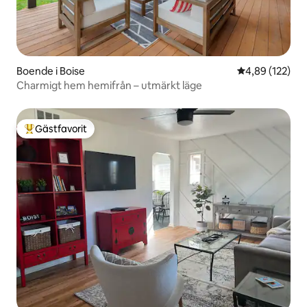
Boende i Boise
4,89 av 5 i ge
4,89 (122)
Charmigt hem hemifrån – utmärkt läge
Gästfavorit
Populär gästfavorit