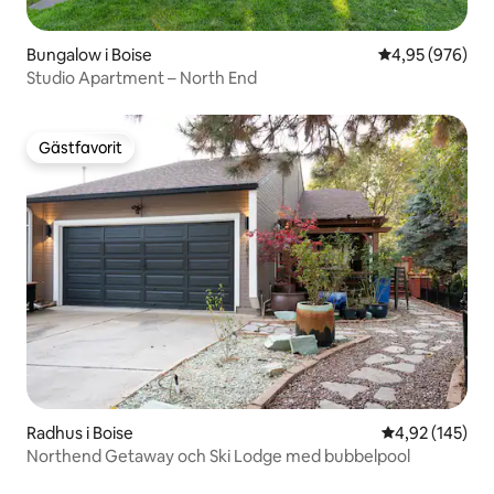
Bungalow i Boise
4,95 av 5 i ge
4,95 (976)
Studio Apartment – North End
Gästfavorit
Gästfavorit
Radhus i Boise
4,92 av 5 i ge
4,92 (145)
Northend Getaway och Ski Lodge med bubbelpool