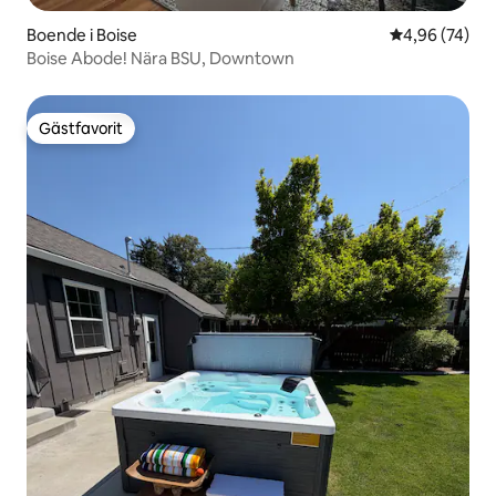
Boende i Boise
4,96 av 5 i g
4,96 (74)
Boise Abode! Nära BSU, Downtown
Gästfavorit
Gästfavorit