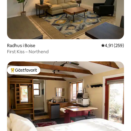
Radhus i Boise
4,91 av 5 i ge
4,91 (259)
First Kiss – Northend
Gästfavorit
Populär gästfavorit