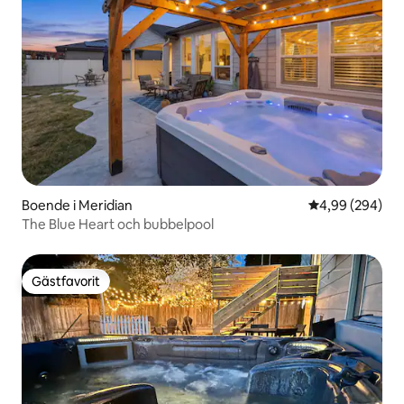
Boende i Meridian
4,99 av 5 i ge
4,99 (294)
The Blue Heart och bubbelpool
Gästfavorit
Gästfavorit