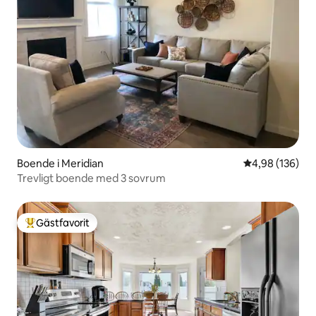
Boende i Meridian
4,98 av 5 i ge
4,98 (136)
Trevligt boende med 3 sovrum
Gästfavorit
Populär gästfavorit