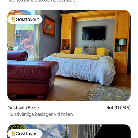
Gästfavorit
Populär gästfavorit
Gästsvit i Boise
4,91 av 5 i ge
4,91 (745)
Hundvänliga basläger vid foten
Gästfavorit
Populär gästfavorit