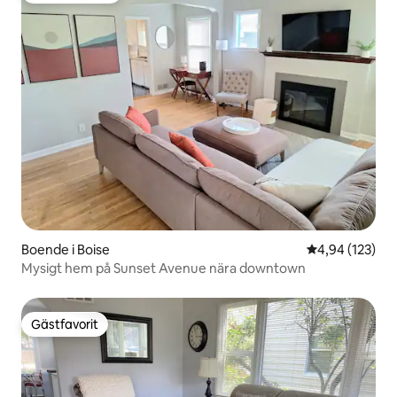
Boende i Boise
4,94 av 5 i ge
4,94 (123)
Mysigt hem på Sunset Avenue nära downtown
Gästfavorit
Gästfavorit