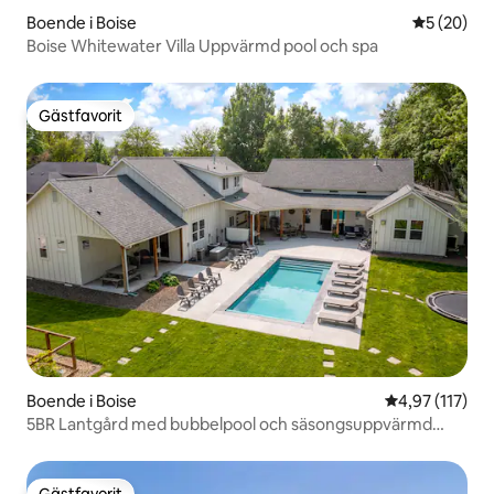
Boende i Boise
5 av 5 i g
5 (20)
Boise Whitewater Villa Uppvärmd pool och spa
Gästfavorit
Gästfavorit
Boende i Boise
4,97 av 5 i ge
4,97 (117)
5BR Lantgård med bubbelpool och säsongsuppvärmd
pool
Gästfavorit