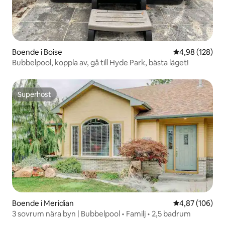
Boende i Boise
4,98 av 5 i ge
4,98 (128)
Bubbelpool, koppla av, gå till Hyde Park, bästa läget!
Superhost
Superhost
Boende i Meridian
4,87 av 5 i ge
4,87 (106)
3 sovrum nära byn | Bubbelpool • Familj • 2,5 badrum