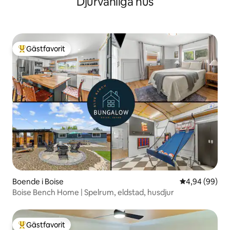
Djurvänliga hus
Gästfavorit
Populär gästfavorit
Boende i Boise
4,94 av 5 i g
4,94 (99)
Boise Bench Home | Spelrum, eldstad, husdjur
Gästfavorit
Populär gästfavorit