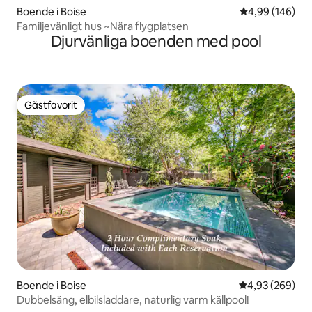
Boende i Boise
4,99 av 5 i ge
4,99 (146)
Familjevänligt hus ~Nära flygplatsen
Djurvänliga boenden med pool
Gästfavorit
Gästfavorit
Boende i Boise
4,93 av 5 i ge
4,93 (269)
Dubbelsäng, elbilsladdare, naturlig varm källpool!