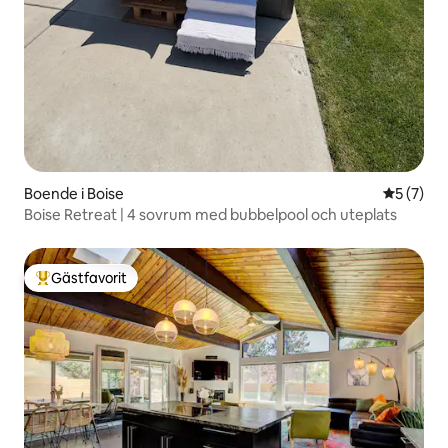
Boende i Boise
5 av 5 i 
5 (7)
Boise Retreat | 4 sovrum med bubbelpool och uteplats
Gästfavorit
Populär gästfavorit