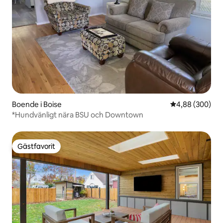
Boende i Boise
4,88 av 5 i ge
4,88 (300)
*Hundvänligt nära BSU och Downtown
Gästfavorit
Gästfavorit