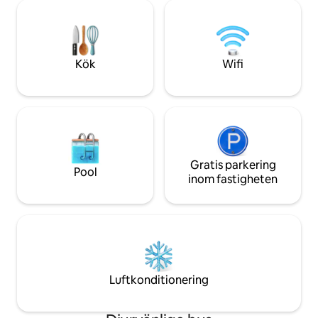
planlösning, i det lugna trädkantade
2 Q sängar, 1 badru
grannskapet N End. Boises mest
men bekvämt 2 gäster 
eftertraktade läge Hyde Park + 5
älskar den lokala
minuter till centrum. Detta boende med
lämna ett prov av en
2 sovrum + solrum med en dedikerad
din njutning under
Kök
Wifi
arbetsyta är fullt möblerat med modern
nätter.
inredning och väsentligheter. Inga
husdjur
Gratis parkering
Pool
inom fastigheten
Luftkonditionering