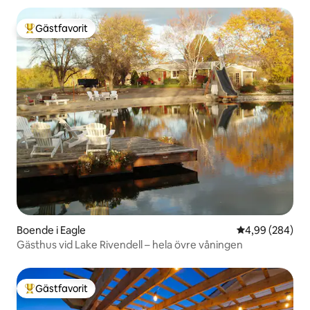
Gästfavorit
Populär gästfavorit
Boende i Eagle
4,99 av 5 i ge
4,99 (284)
Gästhus vid Lake Rivendell – hela övre våningen
Gästfavorit
Populär gästfavorit