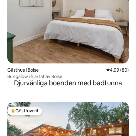
Gästhus i Boise
4,99 av 5 i g
4,99 (80)
Bungalow i hjärtat av Boise
Djurvänliga boenden med badtunna
Gästfavorit
Populär gästfavorit