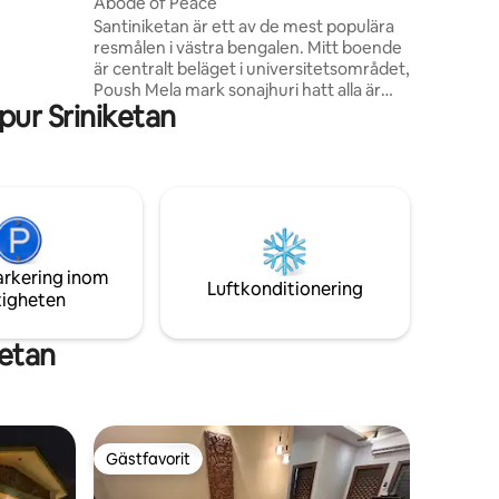
rheten är
Abode of Peace
ta till ett
Santiniketan är ett av de mest populära
resmålen i västra bengalen. Mitt boende
är centralt beläget i universitetsområdet,
Poush Mela mark sonajhuri hatt alla är
pur Sriniketan
med inom gångavstånd, upasona griho
är också gångavstånd. viktigast av allt är
att platsen bär den sanna essensen av
santiniketan, lugn och ro. Det är inte som
något hotell, det är ditt ställe där du får
alla moderna bekvämligheter
tillsammans med en känsla av hemma
snarare än att säga hemma borta från
arkering inom
hemmet. Contac9073499721
Luftkonditionering
tigheten
ketan
Gästfavorit
Gästfavorit