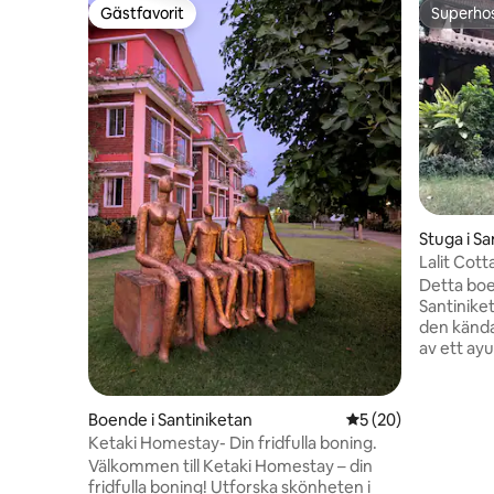
Gästfavorit
Superho
Gästfavorit
Superho
Stuga i Sa
Lalit Cot
Detta boe
Santinike
den känd
av ett ay
trädgårde
fåglar. De
tegel, ler
Boende i Santiniketan
5 av 5 i genomsnit
5 (20)
övervånin
Ketaki Homestay- Din fridfulla boning.
plats för 
Välkommen till Ketaki Homestay – din
i vardags
fridfulla boning! Utforska skönheten i