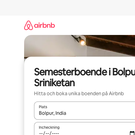
Hoppa
till
innehåll
Semesterboende i Bolpu
Sriniketan
Hitta och boka unika boenden på Airbnb
Plats
När resultaten är tillgängliga kan du navigera me
Incheckning