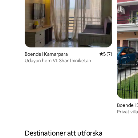
Boende i Kamarpara
5 av 5 i genomsni
5 (7)
Udayan hem VL Shanthiniketan
Boende i 
Privat vill
helgresa
Destinationer att utforska