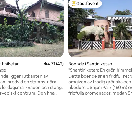
st
Gästfavorit
st
Populär gästfavorit
ntiniketan
4,71 av 5 i genomsnittligt betyg, 42 omdöm
4,71 (42)
Boende i Santiniketan
tage
"Shantiniketan: En grön himmel
nde ligger i utkanten av
Detta boende är en fridfull retr
tan, bredvid en stamby, nära
omgiven av frodig grönska och 
a lördagsmarknaden och stängt
rikedom... Srijani Park (150 m) 
urvediskt centrum. Den fina
fridfulla promenader, medan S
n är värd för många träd och
Haat (7 km) visar upp Bengals
t bekväma huset är tillverkat av
hantverkstradition. Visva-Bhara
a och trä. Terrassen på
Museum (5 km) belyser Tagores
tligt betyg, 20 omdömen
gen erbjuder en avkopplande
det vördade Sati Peeth Kankalit
att njuta av naturen. Öppen spis
Temple (9,5 km) ger en andlig 
rummet ger värme på vintern.
Med busshållplatsen och