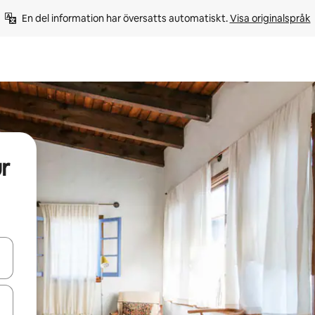
En del information har översatts automatiskt. 
Visa originalspråk
r
d upp- och nedåtpilarna eller utforska genom att trycka eller svepa.