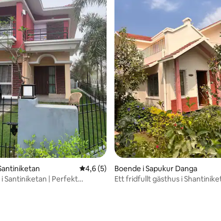
ttligt betyg, 7 omdömen
Santiniketan
4,6 av 5 i genomsnittligt betyg, 5 omdöm
4,6 (5)
Boende i Sapukur Danga
a i Santiniketan | Perfekt
Ett fridfullt gästhus i Shantinik