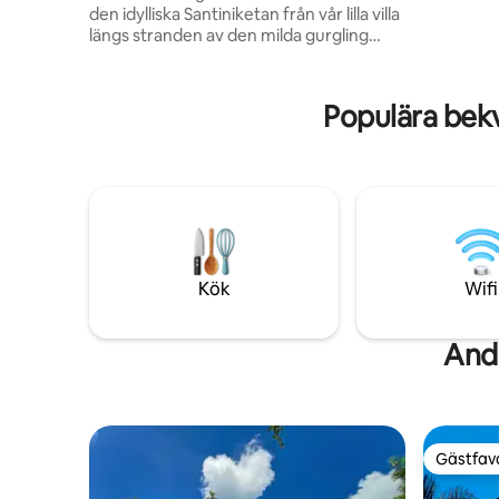
För exakt:
den idylliska Santiniketan från vår lilla villa
under so
längs stranden av den milda gurgling
finnas myror och gro
Kopai floden. Samhället har gott om
badrumm
gröna, frodiga gula senapsfält och
bedårande galopperande nötkreatur
Populära bekv
som ger en glimt av pittoreskt byliv och
föryngar dig, samtidigt som det erbjuder
moderna bekvämligheter i ett
bostadsområde. Platsen är väl beläget,
bara några kilometer från populära
sightseeing destinationer, men borta
från rörelsen i stora städer.
Kök
Wifi
Andr
Gästfavo
Gästfavo