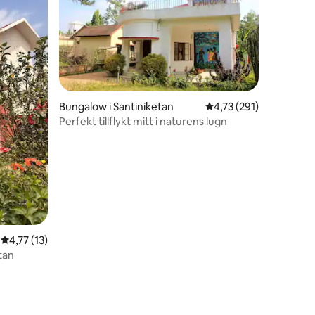
Bungalow i Santiniketan
4,73 av 5 i genomsnitt
4,73 (291)
Perfekt tillflykt mitt i naturens lugn
en
4,77 av 5 i genomsnittligt betyg, 13 omdömen
4,77 (13)
etan