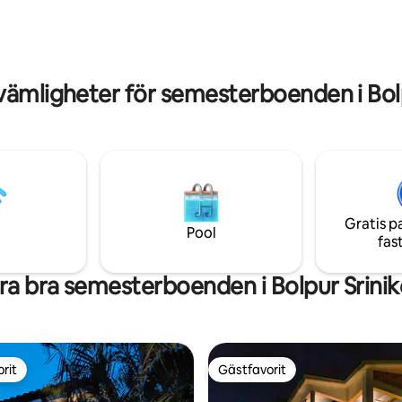
 eftersom det är i naturen,
järnvägsstationen (3–4 km) i nä
mmaren och månsoon kan det
det enkelt att resa, vilket gör det
dor som går in i
idealiskt resmål för lugn och
et.
utforskning …💐🌳🪴🌿🍁🍄
ämligheter för semesterboenden i Bol
Gratis p
Pool
fas
a bra semesterboenden i Bolpur Srini
rit
Gästfavorit
rit
Gästfavorit