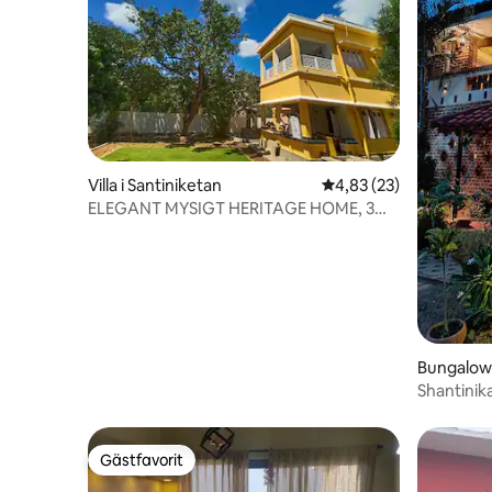
Villa i Santiniketan
4,83 av 5 i genomsnit
4,83 (23)
ELEGANT MYSIGT HERITAGE HOME, 3
SOVRUM, INTEGRITET ++
Bungalow 
Shantinik
trädgård 
Gästfavorit
Gästfavorit