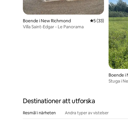
Boende i New Richmond
5 av 5 i genomsnit
5 (33)
Villa Saint-Edgar - Le Panorama
Boende i 
Stuga i Ne
Destinationer att utforska
Resmål i närheten
Andra typer av vistelser