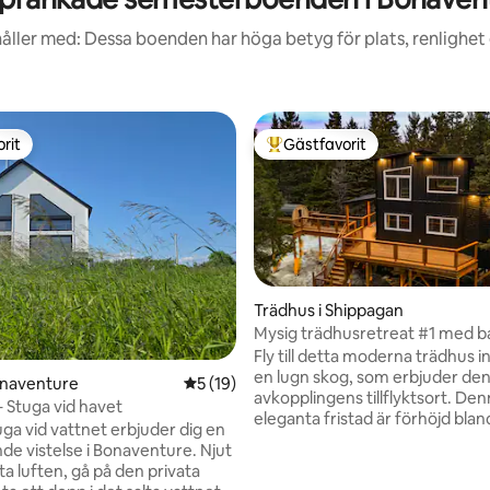
åller med: Dessa boenden har höga betyg för plats, renlighet
rit
Gästfavorit
rit
Populär gästfavorit
Trädhus i Shippagan
Mysig trädhusretreat #1 med b
ligt betyg, 280 omdömen
spa
Fly till detta moderna trädhus i
en lugn skog, som erbjuder den
onaventure
5 av 5 i genomsnittligt betyg, 19 omdöm
5 (19)
avkopplingens tillflyktsort. De
 – Stuga vid havet
eleganta fristad är förhöjd bland träden
ga vid vattnet erbjuder dig en
och har ett rymligt däck med fa
e vistelse i Bonaventure. Njut
utsikt, en egen bastu och ett ly
ta luften, gå på den privata
område. Trädhuset är perfekt f