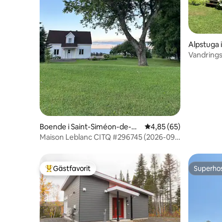
Alpstuga 
Vandring
Boende i Saint-Siméon-de-Bo
4,85 av 5 i genomsnit
4,85 (65)
naventure
Maison Leblanc CITQ #296745 (2026-09-
30)
Gästfavorit
Superho
Populär gästfavorit
Superho