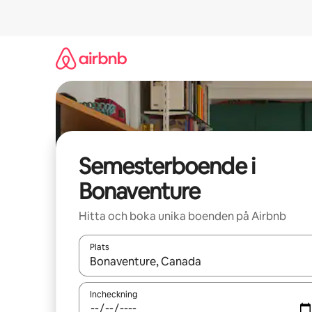
Hoppa
till
innehåll
Semesterboende i
Bonaventure
Hitta och boka unika boenden på Airbnb
Plats
När resultaten är tillgängliga kan du navigera me
Incheckning