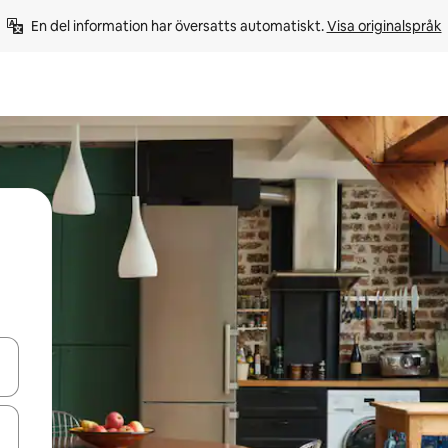
En del information har översatts automatiskt. 
Visa originalspråk
d upp- och nedåtpilarna eller utforska genom att trycka eller svepa.