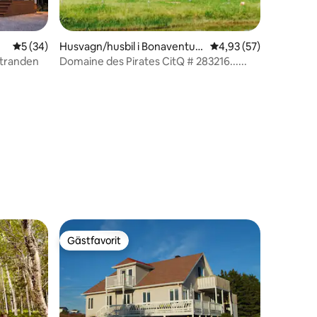
5 av 5 i genomsnittligt betyg, 34 omdömen
5 (34)
Husvagn/husbil i Bonaventur
4,93 av 5 i genomsnit
4,93 (57)
e
 stranden
Domaine des Pirates CitQ # 283216......
en
Gästfavorit
Gästfavorit