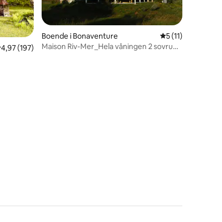
Boende i Bonaventure
5 av 5 i genomsni
5 (11)
Maison Riv-Mer_Hela våningen 2 sovrum
,97 av 5 i genomsnittligt betyg, 197 omdömen
4,97 (197)
CITQ297219
en