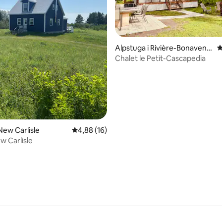
tligt betyg, 33 omdömen
Alpstuga i Rivière-Bonavent
4
ure
Chalet le Petit-Cascapedia
New Carlisle
4,88 av 5 i genomsnittligt betyg, 16 omdöm
4,88 (16)
w Carlisle