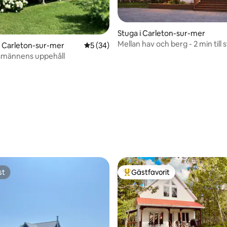
Stuga i Carleton-sur-mer
Mellan hav och berg - 2 min till
i Carleton-sur-mer
5 av 5 i genomsnittligt betyg, 34 omdöm
5 (34)
smännens uppehåll
tligt betyg, 65 omdömen
st
Gästfavorit
st
Populär gästfavorit