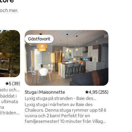
 och mer.
Alpstuga
Gästfavorit
Gästfav
Gästfavorit
Gästfav
Hus vid 
Upptäck 
byggd 201
vackra s
mitt i ett fr
fridens f
en förtro
design, 
5 av 5 i genomsnittligt betyg, 39 omdömen
5 (39)
att förfö
astu och
Stuga i Maisonnette
4,95 av 5 i genomsnitt
4,95 (255)
oförglöml
nbäddat i
Lyxig stuga på stranden - Baie des
grupper a
 ultimata
en
Chaleurs
Lyxig stuga i närheten av Baie des
en avkop
nna
Chaleurs. Denna stuga rymmer upp till 6
vuxna och 2 barn! Perfekt för en
ntastisk
familjesemester! 10 minuter från Village
xigt spa-
Acadien och 20 minuter från Caraquet,
ör