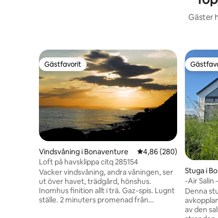
Gäster h
Gästfavorit
Gästfavo
Gästfavorit
Gästfavo
Vindsvåning i Bonaventure
4,86 av 5 i genomsnitt
4,86 (280)
Loft på havsklippa citq 285154
Stuga i B
Vacker vindsvåning, andra våningen, ser
-Air Salin
ut över havet, trädgård, hönshus.
Inomhus finition allt i trä. Gaz-spis. Lugnt
Denna stu
ställe. 2 minuters promenad från
avkoppland
stranden, privat tillgång, badplats, randig
av den sal