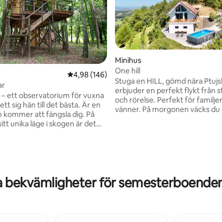
Minihus
One hill
4,98 av 5 i genomsnittligt betyg, 146 omdöm
4,98 (146)
Stuga en HILL, gömd nära Ptujs
ar
erbjuder en perfekt flykt från s
 – ett observatorium för vuxna
och rörelse. Perfekt för familjer,
tt sig hän till det bästa. Är en
vänner. På morgonen väcks du av
 kommer att fängsla dig. På
fåglarna som sjunger och på kväl
tligt betyg, 24 omdömen
itt unika läge i skogen är det
du med ett glas lokalt vin med 
besökta stuga, som gläder även
utsikt. Omgivningen bjuder in til
kräsna gästen. Detta trähus på
vandrings- och cykelleder, för 
r ett observatorium för vuxna
eller aktiv fritid. I närheten finns termiska
nte har snålat på något. Det har
spa, naturliga platser och basil
tora stugor har. När du går in i
Lady of the Covenant. Kom för l
a bekvämligheter för semesterboenden 
mmer du att förtrollas av
luft och enkel lantlig komfort til
 gran, samtidigt som du
av Haloz.
t ha svårt att motstå utsikten
r en ny dimension av skogen.