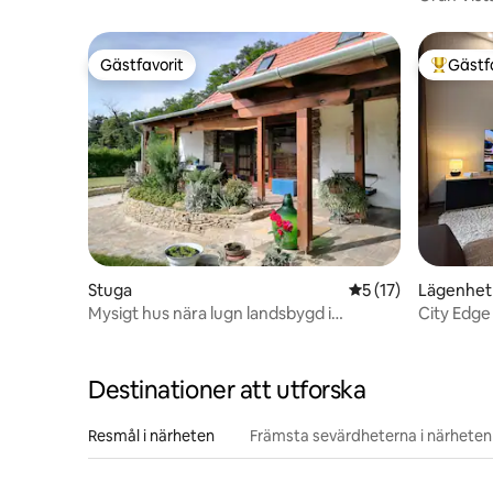
Gästfavorit
Gästf
Gästfavorit
Populär 
Stuga
5 av 5 i genomsnit
5 (17)
Lägenhet
Mysigt hus nära lugn landsbygd i
City Edg
närheten Hévíz
Destinationer att utforska
Resmål i närheten
Främsta sevärdheterna i närheten