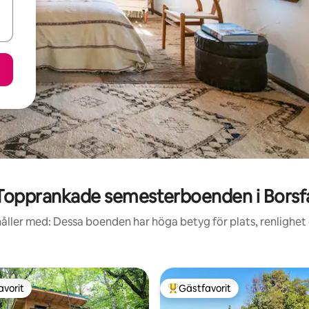
Topprankade semesterboenden i Borsf
åller med: Dessa boenden har höga betyg för plats, renlighet
avorit
Gästfavorit
gästfavorit
Populär gästfavorit