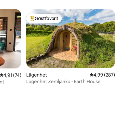
Gästfavorit
Populär gästfavorit
Lägenhet
4,99 av 5 i genomsnitt
4,99 (287)
4,91 av 5 i genomsnittligt betyg, 74 omdömen
4,91 (74)
Lägenhet Zemljanka - Earth House
nt
en