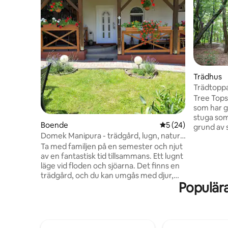
Trädhus
Trädtopp
Tree Tops
som har ge
stuga som
Boende
5 av 5 i genomsnit
5 (24)
grund av s
Domek Manipura - trädgård, lugn, natur.
vår mest 
Termy Lenti.
Ta med familjen på en semester och njut
den mest 
av en fantastisk tid tillsammans. Ett lugnt
styltor ä
läge vid floden och sjöarna. Det finns en
där man i
trädgård, och du kan umgås med djur,
allt som s
Populär
bland annat hästar, katter, hundar och
stugan ko
fåglar vid fiskesjöarna. Avkopplande
doften av
familjepromenader, cykelleder och
kommer at
möjlighet att utforska intressanta platser
som öppna
och njuta av termalbad i området.
AC.