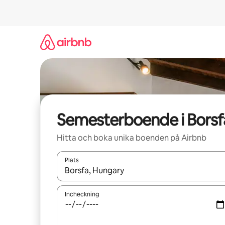
Hoppa
till
innehåll
Semesterboende i Borsf
Hitta och boka unika boenden på Airbnb
Plats
När resultaten är tillgängliga kan du navigera me
Incheckning