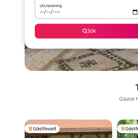
Utcheckning
Sök
Gäster h
Gästfavorit
Gästf
Populär gästfavorit
Populär 