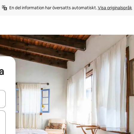
En del information har översatts automatiskt. 
Visa originalspråk
a
d upp- och nedåtpilarna eller utforska genom att trycka eller svepa.