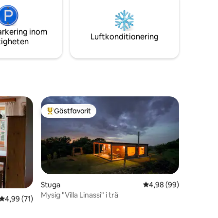
arkering inom
Luftkonditionering
tigheten
Gästfavorit
Populär gästfavorit
Stuga
4,98 av 5 i genomsnit
4,98 (99)
Mysig "Villa Linassi" i trä
4,99 av 5 i genomsnittligt betyg, 71 omdömen
4,99 (71)
en