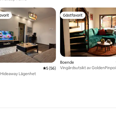
avorit
Gästfavorit
gästfavorit
Gästfavorit
Boende
Vingårdsutsikt av GoldenPinpoi
tligt betyg, 17 omdömen
5 av 5 i genomsnittligt betyg, 56 omdöm
5 (56)
e Hideaway Lägenhet