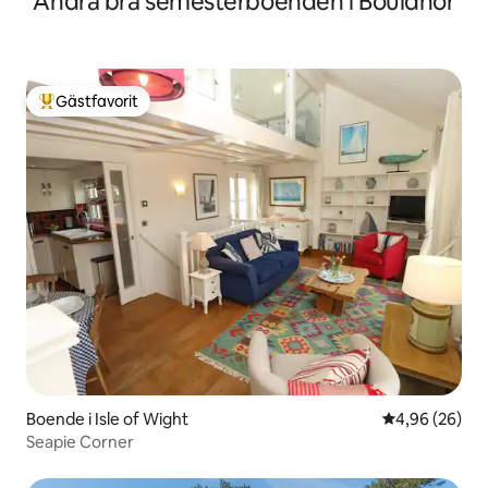
Andra bra semesterboenden i Bouldnor
Gästfavorit
Populär gästfavorit
Boende i Isle of Wight
4,96 av 5 i g
4,96 (26)
Seapie Corner