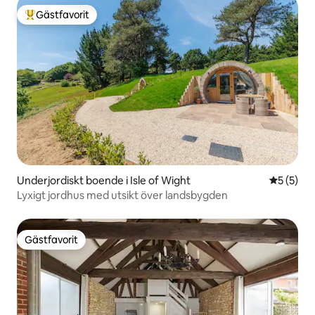
Gästfavorit
Populär gästfavorit
Underjordiskt boende i Isle of Wight
5 av 5 i 
5 (5)
Lyxigt jordhus med utsikt över landsbygden
Gästfavorit
Gästfavorit