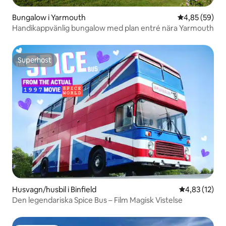
Bungalow i Yarmouth
4,85 av 5 i g
4,85 (59)
Handikappvänlig bungalow med plan entré nära Yarmouth
Superhost
Superhost
Husvagn/husbil i Binfield
4,83 av 5 i g
4,83 (12)
Den legendariska Spice Bus – Film Magisk Vistelse