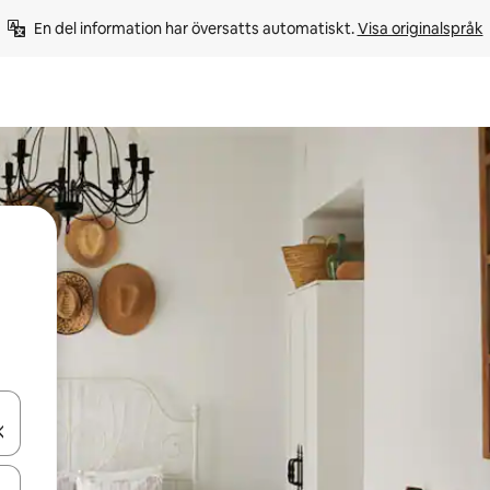
En del information har översatts automatiskt. 
Visa originalspråk
d upp- och nedåtpilarna eller utforska genom att trycka eller svepa.