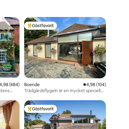
Gästfavorit
Populär gästfavorit
en
,98 av 5 i genomsnittligt betyg, 484 omdömen
4,98 (484)
Boende
4,98 av 5 i genomsnitt
4,98 (104)
stens
Trädgårdsflygeln är en mycket speciell
lugn plats
Gästfavorit
Populär gästfavorit