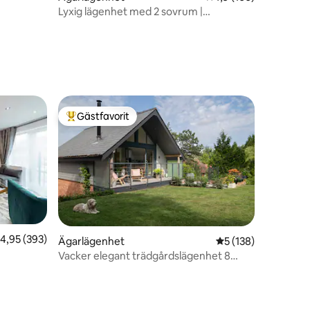
Lyxig lägenhet med 2 sovrum |
Havsutsikt | Parkering
Gästfavorit
Populär gästfavorit
,95 av 5 i genomsnittligt betyg, 393 omdömen
4,95 (393)
Ägarlägenhet
5 av 5 i genomsnitt
5 (138)
Vacker elegant trädgårdslägenhet 8
en
minuter till Winchester