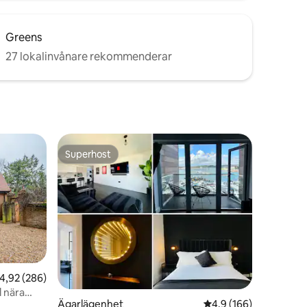
Greens
27 lokalinvånare rekommenderar
Superhost
Superhost
en
,92 av 5 i genomsnittligt betyg, 286 omdömen
4,92 (286)
 nära
Ägarlägenhet
4,9 av 5 i genomsnitt
4,9 (166)