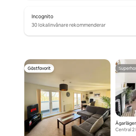
Incognito
30 lokalinvånare rekommenderar
Gästfavorit
Superho
Gästfavorit
Superho
Ägarläge
Central 2 