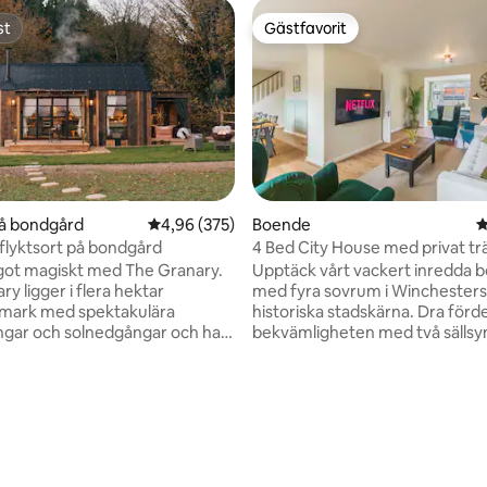
st
Gästfavorit
st
Gästfavorit
på bondgård
4,96 av 5 i genomsnittligt betyg, 375 omdöm
4,96 (375)
Boende
4
llflyktsort på bondgård
4 Bed City House med privat t
och parkering
got magiskt med The Granary.
Upptäck vårt vackert inredda 
y ligger i flera hektar
med fyra sovrum i Winchesters
smark med spektakulära
historiska stadskärna. Dra förde
gar och solnedgångar och har
bekvämligheten med två sällsy
lik tillflyktsort
parkeringsplatser och en
utomhusbad i koppar och
innergårdsträdgård att koppla av
ubbelpool. En idyllisk flykt från
av stadens bekvämligheter som
ara 3 miles till historiska
bara ett stenkast bort, från
ligt betyg, 153 omdömen
ten, ånga
hantverkscaféer till eleganta
 luft omgiven av naturen och
restauranger. Winchester Cath
, njut av magnifika
ligger bara fem minuters prom