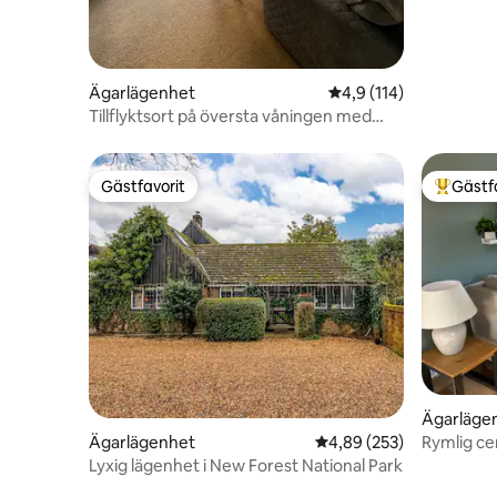
Ägarlägenhet
4,9 av 5 i genomsnitt
4,9 (114)
Tillflyktsort på översta våningen med
utsikt och gratis parkering
Gästfavorit
Gästf
Gästfavorit
Populär 
Ägarläge
Ägarlägenhet
4,89 av 5 i genomsnitt
4,89 (253)
Rymlig ce
gratis pa
Lyxig lägenhet i New Forest National Park