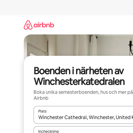
Hoppa
till
innehåll
Boenden i närheten av
Winchesterkatedralen
Boka unika semesterboenden, hus och mer på
Airbnb
Plats
När resultaten är tillgängliga kan du navigera me
Incheckning