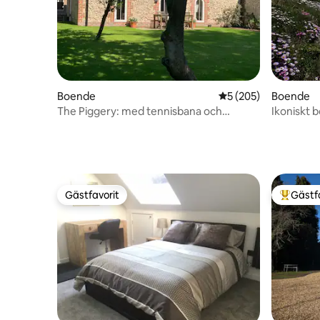
Boende
5 av 5 i genomsnitt
5 (205)
Boende
The Piggery: med tennisbana och
Ikoniskt 
spelbastu
Watch Ho
Gästfavorit
Gästf
Gästfavorit
Populär 