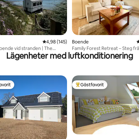
ligt betyg, 205 omdömen
4,98 av 5 i genomsnittligt betyg, 145 omdöm
4,98 (145)
Boende
4
boende vid stranden | The
Family Forest Retreat – Steg fr
Lägenheter med luftkonditionering
use, Lepe
Paultons Park
avorit
Gästfavorit
gästfavorit
Populär gästfavorit