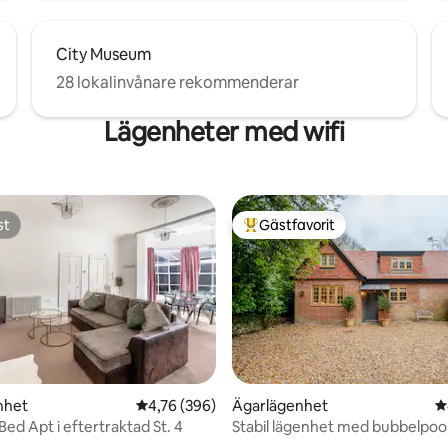
City Museum
28 lokalinvånare rekommenderar
Lägenheter med wifi
st
Gästfavorit
st
Populär gästfavorit
nhet
4,76 av 5 i genomsnittligt betyg, 396 omdöm
4,76 (396)
Ägarlägenhet
4
Bed Apt i eftertraktad St. 4
Stabil lägenhet med bubbelpool
Winchester