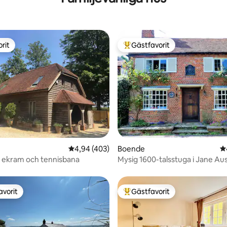
rit
Gästfavorit
rit
Populär gästfavorit
ligt betyg, 169 omdömen
4,94 av 5 i genomsnittligt betyg, 403 omdöm
4,94 (403)
Boende
4
 ekram och tennisbana
Mysig 1600-talsstuga i Jane Au
Chawton
avorit
Gästfavorit
gästfavorit
Populär gästfavorit