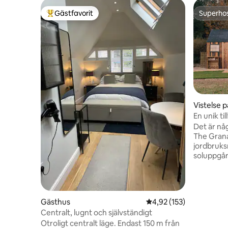
Gästfavorit
Superho
Populär gästfavorit
Superho
Vistelse 
En unik ti
Det är nå
The Granar
jordbruk
soluppgån
en rustik charm. En dröm
med ett 
vedeldad b
allt, men b
Gästhus
4,92 av 5 i genomsnitt
4,92 (153)
Winchester. Njut av varmt vat
Centralt, lugnt och självständigt
och frisk
Otroligt centralt läge. Endast 150 m från
fågelsång