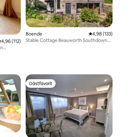
Boende
4,98 av 5 i genomsnitt
4,98 (133)
Stable Cottage Beauworth Southdowns
en
,96 av 5 i genomsnittligt betyg, 112 omdömen
4,96 (112)
Hampshire
ån
Gästfavorit
Gästfavorit