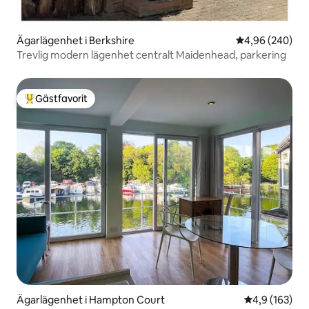
Ägarlägenhet i Berkshire
4,96 av 5 i ge
4,96 (240)
Trevlig modern lägenhet centralt Maidenhead, parkering
Gästfavorit
Populär gästfavorit
Ägarlägenhet i Hampton Court
4,9 av 5 i ge
4,9 (163)