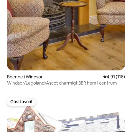
Boende i Windsor
4,91 av 5 i g
4,91 (116)
Windsor/Legoland/Ascot charmigt 3BR hem i centrum
Gästfavorit
Gästfavorit