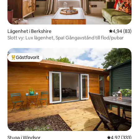
Lägenhet i Berkshire
4,94 av 5 i g
4,94 (83)
Slott vy: Lux lägenhet, Spa! Gångavstånd till flod/pubar
Gästfavorit
Populär gästfavorit
Stuga i Windsor
4,97 av 5 i ge
4,97 (333)