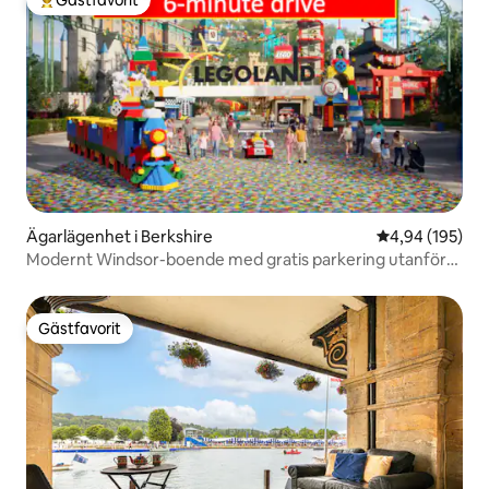
Populär gästfavorit
Ägarlägenhet i Berkshire
4,94 av 5 i ge
4,94 (195)
Modernt Windsor-boende med gratis parkering utanför
gatan
Gästfavorit
Gästfavorit