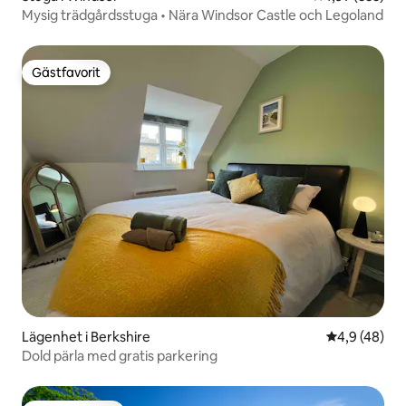
Mysig trädgårdsstuga • Nära Windsor Castle och Legoland
Gästfavorit
Gästfavorit
Lägenhet i Berkshire
4,9 av 5 i g
4,9 (48)
Dold pärla med gratis parkering