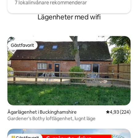
7 lokalinvånare rekommenderar
Lägenheter med wifi
Gästfavorit
Gästfavorit
Ägarlägenhet i Buckinghamshire
4,93 av 5 i ge
4,93 (224)
Gardener's Bothy loftlägenhet, lugnt läge
Gästfavorit