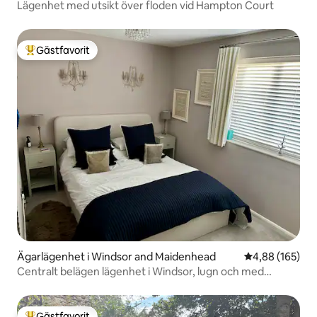
Lägenhet med utsikt över floden vid Hampton Court
Gästfavorit
Populär gästfavorit
Ägarlägenhet i Windsor and Maidenhead
4,88 av 5 i ge
4,88 (165)
Centralt belägen lägenhet i Windsor, lugn och med
parkering
Gästfavorit