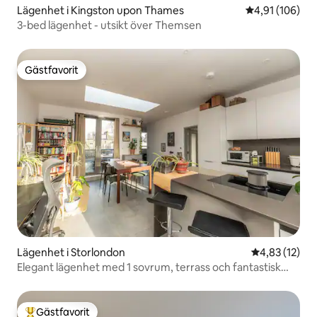
Lägenhet i Kingston upon Thames
4,91 av 5 i ge
4,91 (106)
3-bed lägenhet - utsikt över Themsen
Gästfavorit
Gästfavorit
Lägenhet i Storlondon
4,83 av 5 i g
4,83 (12)
Elegant lägenhet med 1 sovrum, terrass och fantastisk
utsikt
Gästfavorit