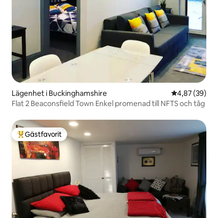
Lägenhet i Buckinghamshire
4,87 av 5 i g
4,87 (39)
Flat 2 Beaconsfield Town Enkel promenad till NFTS och tåg
Gästfavorit
Populär gästfavorit