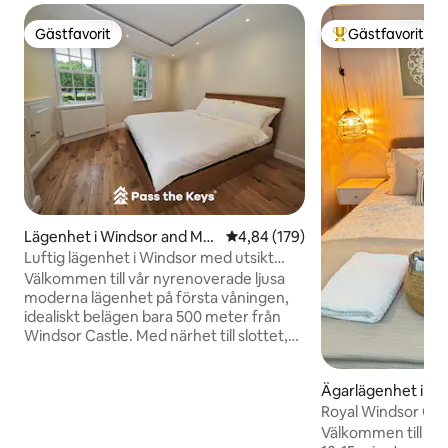
Gästfavorit
Gästfavorit
Gästfavorit
Populär gästfavor
Lägenhet i Windsor and Mai
4,84 av 5 i genomsnittligt bety
4,84 (179)
denhead
Luftig lägenhet i Windsor med utsikt
över slottet + parkering
Välkommen till vår nyrenoverade ljusa
moderna lägenhet på första våningen,
idealiskt belägen bara 500 meter från
Windsor Castle. Med närhet till slottet,
elegant inredning och gratis parkering är
detta rymliga boende perfekt för
Ägarlägenhet i Wi
familjer, grupper eller affärsresenärer.
Royal Windsor Cast
Med butiker, restauranger, kaféer och
2 badrum + trädg
Windsor främsta attraktioner bara några
Välkommen till centra