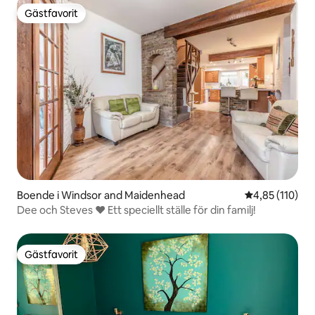
Gästfavorit
Gästfavorit
Boende i Windsor and Maidenhead
4,85 av 5 i ge
4,85 (110)
Dee och Steves ❤ Ett speciellt ställe för din familj!
Gästfavorit
Gästfavorit