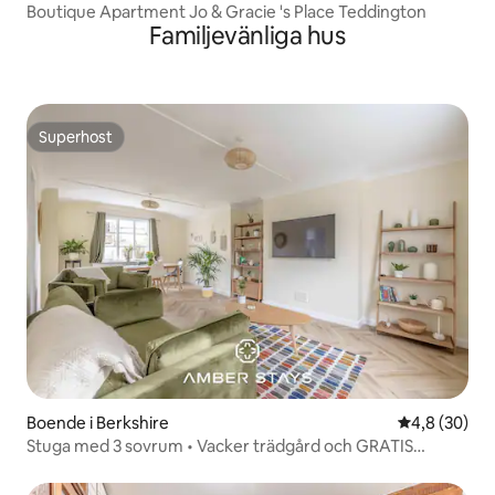
Boutique Apartment Jo & Gracie 's Place Teddington
Familjevänliga hus
Superhost
Superhost
Boende i Berkshire
4,8 av 5 i g
4,8 (30)
Stuga med 3 sovrum • Vacker trädgård och GRATIS
parkering