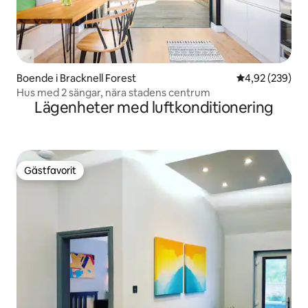
Boende i Bracknell Forest
4,92 av 5 i ge
4,92 (239)
Hus med 2 sängar, nära stadens centrum
Lägenheter med luftkonditionering
Gästfavorit
Gästfavorit