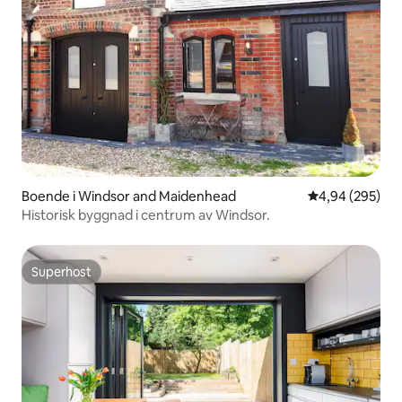
Boende i Windsor and Maidenhead
4,94 av 5 i ge
4,94 (295)
Historisk byggnad i centrum av Windsor.
Superhost
Superhost