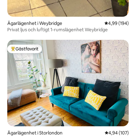
Ägarlägenhet i Weybridge
4,99 av 5 i ge
4,99 (194)
Privat ljus och luftigt 1-rumslägenhet Weybridge
Gästfavorit
Populär gästfavorit
Ägarlägenhet i Storlondon
4,94 av 5 i ge
4,94 (107)