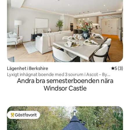
Lägenhet i Berkshire
5 av 5 i 
5 (3)
Lyxigt inhägnat boende med 3 sovrum i Ascot – By
Andra bra semesterboenden nära
Tempstay
Windsor Castle
Gästfavorit
Populär gästfavorit