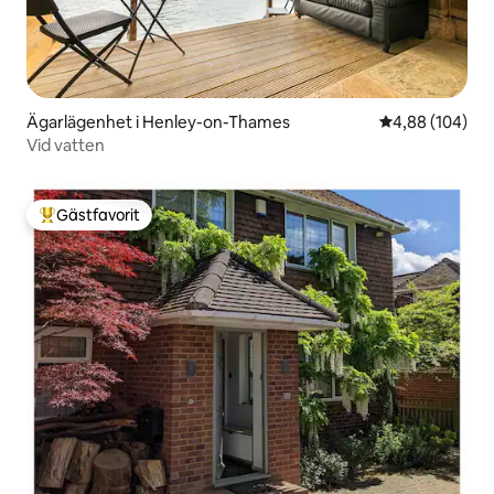
Ägarlägenhet i Henley-on-Thames
4,88 av 5 i ge
4,88 (104)
Vid vatten
Gästfavorit
Populär gästfavorit