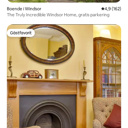
Boende i Windsor
4,9 av 5 i ge
4,9 (162)
The Truly Incredible Windsor Home, gratis parkering
Gästfavorit
Gästfavorit