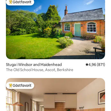
Gästfavorit
Populär gästfavorit
Stuga i Windsor and Maidenhead
4,96 av 5 i ge
4,96 (871)
The Old School House, Ascot, Berkshire
Gästfavorit
Populär gästfavorit