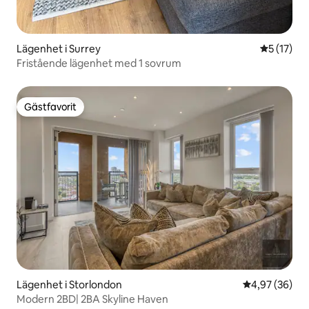
Lägenhet i Surrey
5 av 5 i g
5 (17)
Fristående lägenhet med 1 sovrum
Gästfavorit
Gästfavorit
Lägenhet i Storlondon
4,97 av 5 i g
4,97 (36)
Modern 2BD| 2BA Skyline Haven