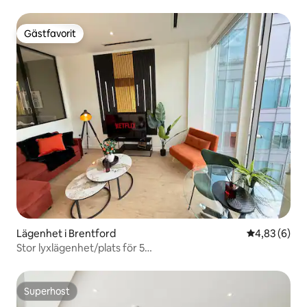
Gästfavorit
Gästfavorit
Lägenhet i Brentford
4,83 av 5 i 
4,83 (6)
Stor lyxlägenhet/plats för 5
personer/parkering/gym/arbetsyta
Superhost
Superhost