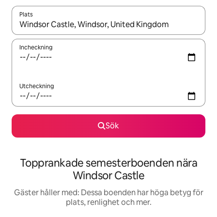
Plats
När resultaten är tillgängliga kan du navigera med upp- och ned
Incheckning
Utcheckning
Sök
Topprankade semesterboenden nära
Windsor Castle
Gäster håller med: Dessa boenden har höga betyg för
plats, renlighet och mer.