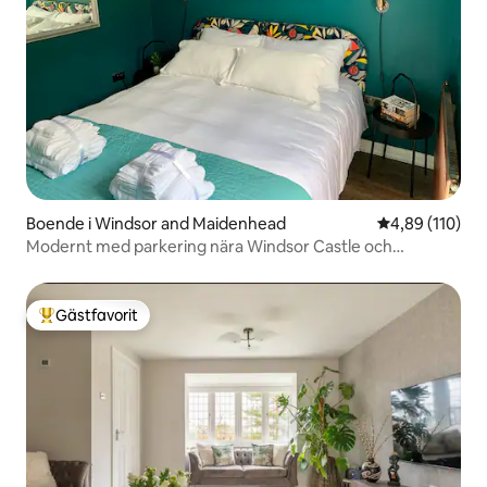
Boende i Windsor and Maidenhead
4,89 av 5 i ge
4,89 (110)
Modernt med parkering nära Windsor Castle och
Legoland
Gästfavorit
Populär gästfavorit