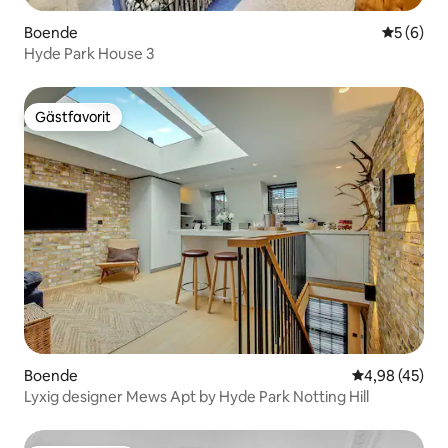
Boende
5 av 5 i 
5 (6)
Hyde Park House 3
Gästfavorit
Gästfavorit
Boende
4,98 av 5 i g
4,98 (45)
Lyxig designer Mews Apt by Hyde Park Notting Hill