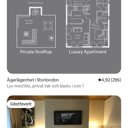
Ägarlägenhet i Storlondon
4,92 av 5 i ge
4,92 (296)
Lyx med bio, privat tak och bastu i zon 1
Gästfavorit
Gästfavorit