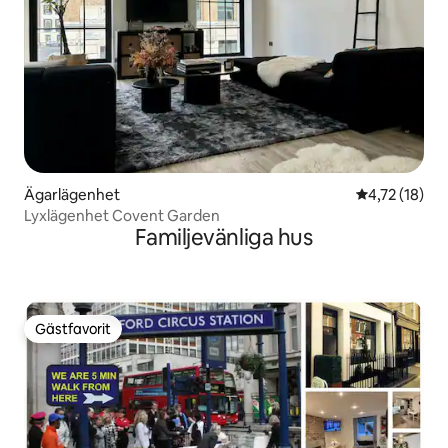
Ägarlägenhet
4,72 av 5 i g
4,72 (18)
Lyxlägenhet Covent Garden
Familjevänliga hus
Gästfavorit
Gästfavorit