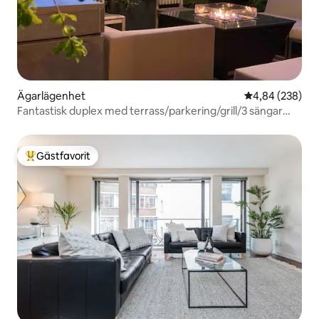
Ägarlägenhet
4,84 av 5 i ge
4,84 (238)
Fantastisk duplex med terrass/parkering/grill/3 sängar
och badrum
Gästfavorit
Populär gästfavorit