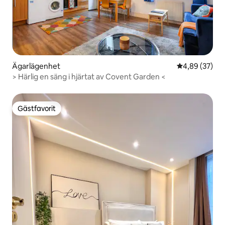
Ägarlägenhet
4,89 av 5 i g
4,89 (37)
> Härlig en säng i hjärtat av Covent Garden <
Gästfavorit
Gästfavorit