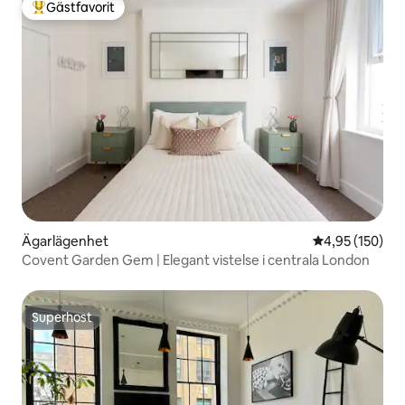
Gästfavorit
Populär gästfavorit
Ägarlägenhet
4,95 av 5 i ge
4,95 (150)
Covent Garden Gem | Elegant vistelse i centrala London
Superhost
Superhost