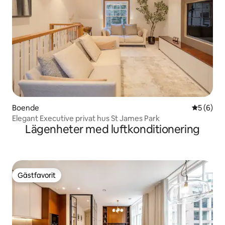
Boende
5 av 5 i 
5 (6)
Elegant Executive privat hus St James Park
Lägenheter med luftkonditionering
Gästfavorit
Gästfavorit