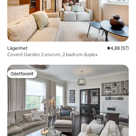
Lägenhet
4,88 av 5 i g
4,88 (57)
Covent Garden 2 sovrum, 2 badrum duplex
Gästfavorit
Gästfavorit