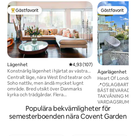
Gästfavorit
Gästfavorit
Populär gästfavorit
Gästfavorit
Lägenhet
4,93 av 5 i genomsnittligt bet
4,93 (107)
Konstnärlig lägenhet i hjärtat av västra
Ägarlägenhet
London
Centralt läge, nära West End teatrar och
Heart Of London 3
Soho nattliv, men ändå mycket lugnt
av LND City
📍OSLAGBART LÄ
område. Bred utsikt över Danmarks
BÄST BEVARADE 
kyrka och trädgårdar. Flera
TAKVÅNING MED 
kollektivtrafikalternativ. Säker byggnad
VARDAGSRUM DÄ
och ingång. Dame j Gör utrymmet till ditt
Populära bekvämligheter för
MÖTS. Detta arkitektoniska mästerverk
eget, men Dylan är tillgänglig för råd och
erbjuder något ext
semesterboenden nära Covent Garden
hjälp. Lägenheten ligger centralt i en
fristad där London
säker, lugn byggnad fortfarande nära
smälter samman. -Du får vacker utsikt
West End teatrar och Soho nattliv. Det
över stadens skyl
finns härlig, bred utsikt över Danmarks