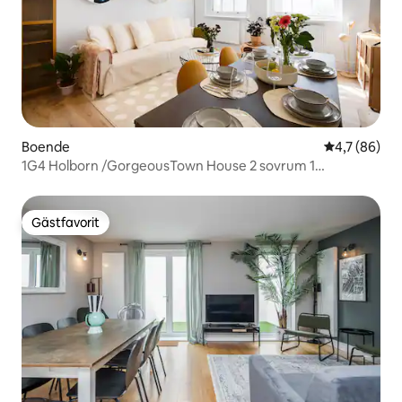
Boende
4,7 av 5 i g
4,7 (86)
1G4 Holborn /GorgeousTown House 2 sovrum 1
vardagsrum
Gästfavorit
Gästfavorit