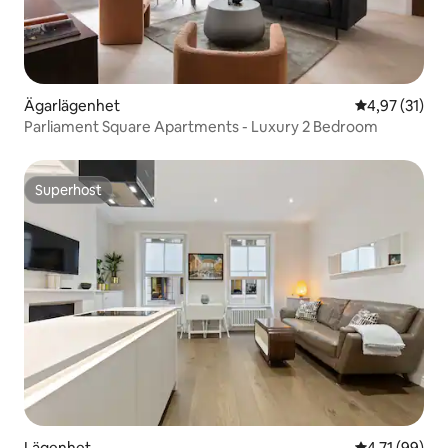
Ägarlägenhet
4,97 av 5 i g
4,97 (31)
Parliament Square Apartments - Luxury 2 Bedroom
Superhost
Superhost
Lägenhet
4,71 av 5 i g
4,71 (99)