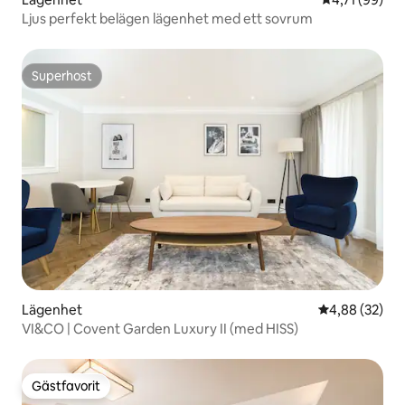
Ljus perfekt belägen lägenhet med ett sovrum
Superhost
Superhost
Lägenhet
4,88 av 5 i g
4,88 (32)
VI&CO | Covent Garden Luxury II (med HISS)
Gästfavorit
Gästfavorit