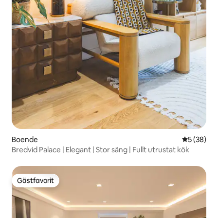
Boende
5 av 5 i g
5 (38)
Bredvid Palace | Elegant | Stor säng | Fullt utrustat kök
Gästfavorit
Gästfavorit