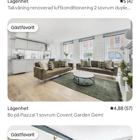
Lägenhet
5 av 5 i 
5 (4)
Takvåning renoverad luftkonditionering 2 sovrum duplex |
British Museum
Gästfavorit
Gästfavorit
Lägenhet
4,88 av 5 i g
4,88 (57)
Bo på Piazza! 1 sovrum Covent Garden Gem!
Gästfavorit
Gästfavorit