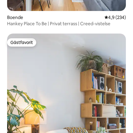
Boende
4,9 av 5 i ge
4,9 (234)
Hankey Place To Be | Privat terrass | Creed-vistelse
Gästfavorit
Gästfavorit