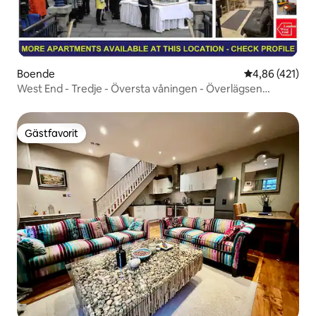
Boende
4,86 av 5 i ge
4,86 (421)
West End - Tredje - Översta våningen - Överlägsen
lägenhet
Gästfavorit
Gästfavorit