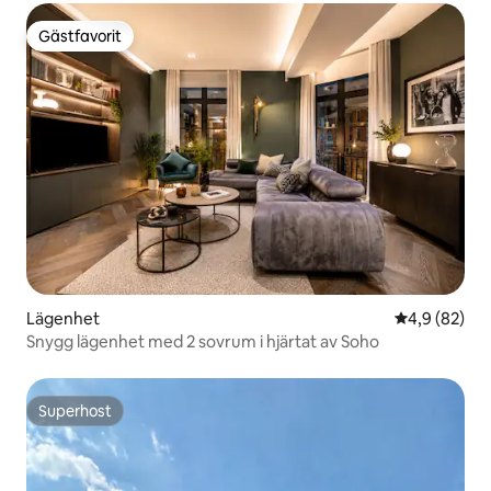
Gästfavorit
Gästfavorit
Lägenhet
4,9 av 5 i g
4,9 (82)
Snygg lägenhet med 2 sovrum i hjärtat av Soho
Superhost
Superhost