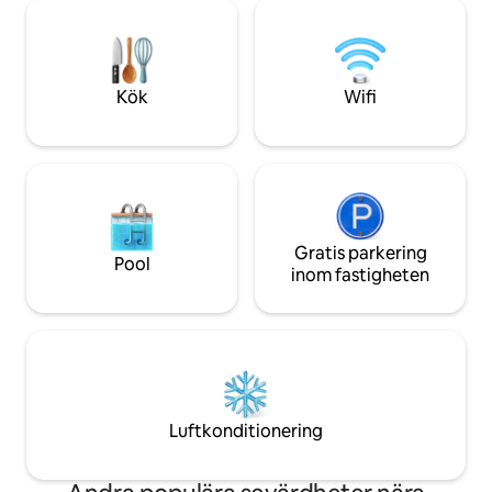
Wharf och central
kyrka och trädgårdar. Flera alternativ för
privata takvåning. - Penthouset har
kollektivtrafik är tillgängliga. Det finns
också utsikt över
bara 1 säng...den tredje personen
Marina som erbjud
kommer att sova på hörnsoffan i
dynamisk utsikt ö
Kök
Wifi
vardagsrummet.
traditionella enge
Gratis parkering
Pool
inom fastigheten
Luftkonditionering