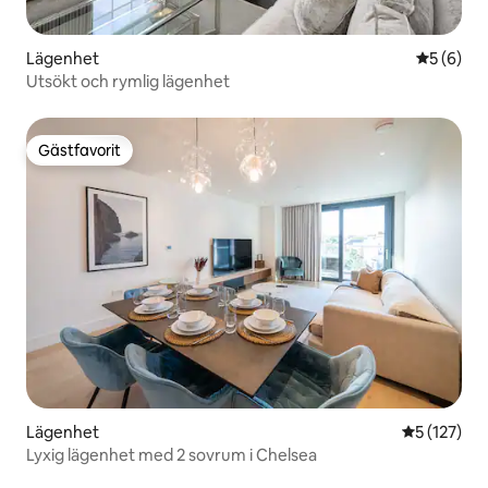
Lägenhet
5 av 5 i 
5 (6)
Utsökt och rymlig lägenhet
Gästfavorit
Gästfavorit
Lägenhet
5 av 5 i ge
5 (127)
Lyxig lägenhet med 2 sovrum i Chelsea