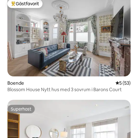
Gästfavorit
Populär gästfavorit
Boende
5 av 5 i g
5 (53)
Blossom House Nytt hus med 3 sovrum i Barons Court
Superhost
Superhost