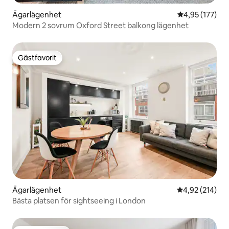
Ägarlägenhet
4,95 av 5 i ge
4,95 (177)
Modern 2 sovrum Oxford Street balkong lägenhet
Gästfavorit
Gästfavorit
Ägarlägenhet
4,92 av 5 i ge
4,92 (214)
Bästa platsen för sightseeing i London