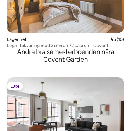
Lägenhet
5 av 5 i g
5 (10)
Lugnt takvåning med 2 sovrum/2 badrum i Covent
Andra bra semesterboenden nära
Garden
Covent Garden
Luxe
Luxe