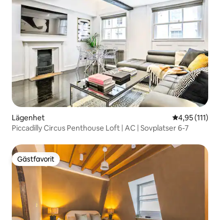
Lägenhet
4,95 av 5 i g
4,95 (111)
Piccadilly Circus Penthouse Loft | AC | Sovplatser 6-7
Gästfavorit
Gästfavorit