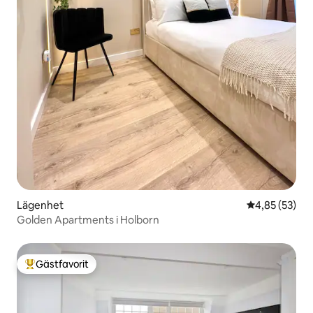
Lägenhet
4,85 av 5 i g
4,85 (53)
Golden Apartments i Holborn
Gästfavorit
Populär gästfavorit