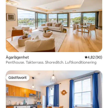
Ägarlägenhet
4,82 av 5 i g
4,82 (90)
Penthouse. Takterrass. Shoreditch. Luftkonditionering
Gästfavorit
Gästfavorit