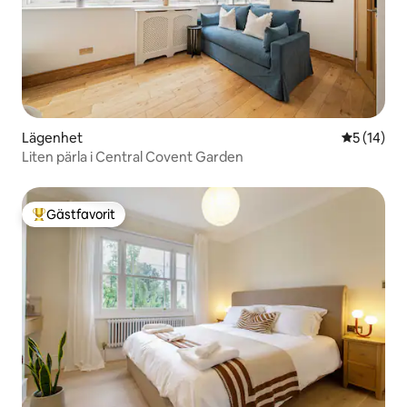
Lägenhet
5 av 5 i g
5 (14)
Liten pärla i Central Covent Garden
Gästfavorit
Populär gästfavorit