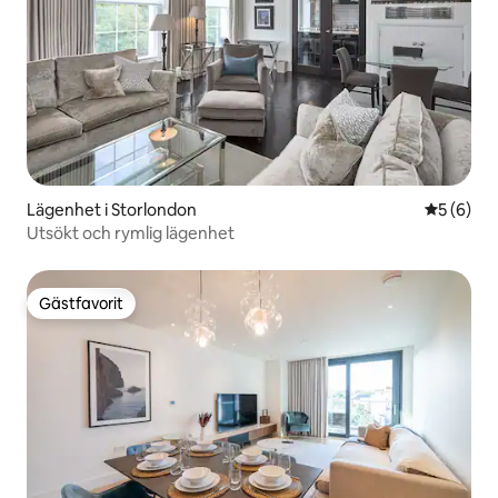
Lägenhet i Storlondon
5 av 5 i 
5 (6)
Utsökt och rymlig lägenhet
Gästfavorit
Gästfavorit