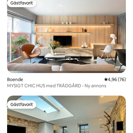
Gästfavorit
Gästfavorit
Boende
4,96 av 5 i g
4,96 (76)
MYSIGT CHIC HUS med TRÄDGÅRD - Ny annons
Gästfavorit
Gästfavorit