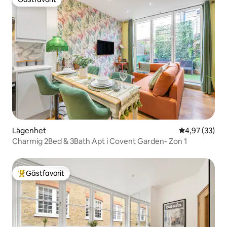
Gästfavorit
Lägenhet
4,97 av 5 i g
4,97 (33)
Charmig 2Bed & 3Bath Apt i Covent Garden- Zon 1
Gästfavorit
Populär gästfavorit