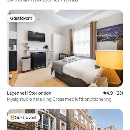
Gästfavorit
Gästfavorit
Lägenhet i Storlondon
4,91 av 5 i g
4,91 (23)
Mysig studio nära King Cross med luftkonditionering
Gästfavorit
Populär gästfavorit