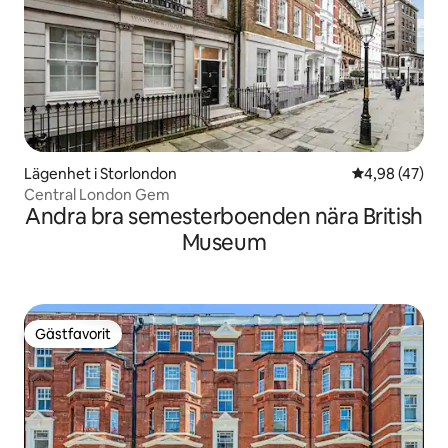
Lägenhet i Storlondon
4,98 av 5 i g
4,98 (47)
Central London Gem
Andra bra semesterboenden nära British
Museum
Gästfavorit
Gästfavorit