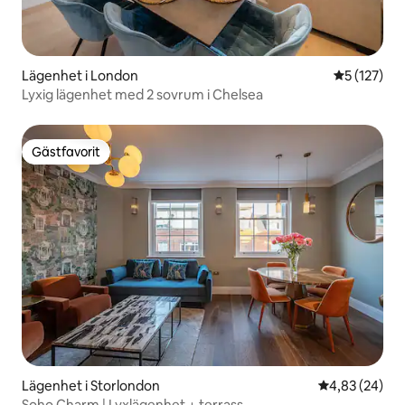
Lägenhet i London
5 av 5 i ge
5 (127)
Lyxig lägenhet med 2 sovrum i Chelsea
Gästfavorit
Gästfavorit
Lägenhet i Storlondon
4,83 av 5 i g
4,83 (24)
Soho Charm | Lyxlägenhet + terrass