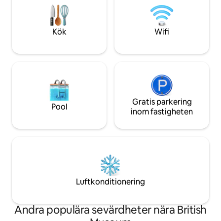
kyrka och trädgårdar. Flera alternativ för
14 minuters prome
kollektivtrafik är tillgängliga. Det finns
Tunnelbanan är 3
bara 1 säng...den tredje personen
Regents Park ligge
Kök
Wifi
kommer att sova på hörnsoffan i
promenad bort. x1 trappa för att komma
vardagsrummet.
in i lägenheten.
Gratis parkering
Pool
inom fastigheten
Luftkonditionering
Andra populära sevärdheter nära British