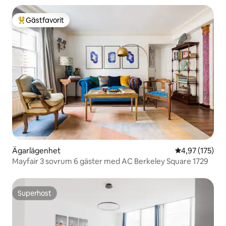
Gästfavorit
Populär gästfavorit
Ägarlägenhet
4,97 av 5 i ge
4,97 (175)
Mayfair 3 sovrum 6 gäster med AC Berkeley Square 1729
Superhost
Superhost