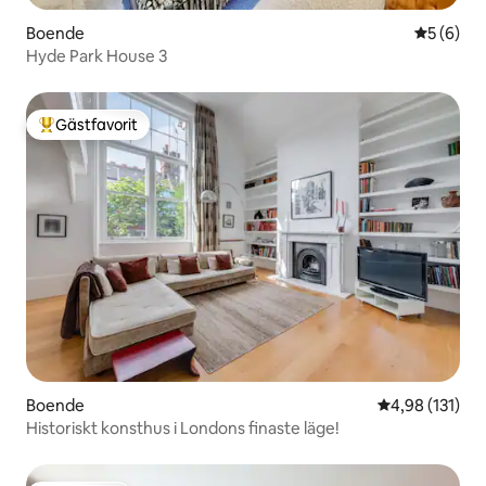
Boende
5 av 5 i 
5 (6)
Hyde Park House 3
Gästfavorit
Populär gästfavorit
Boende
4,98 av 5 i ge
4,98 (131)
Historiskt konsthus i Londons finaste läge!