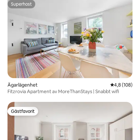
Superhost
Superhost
Ägarlägenhet
4,8 av 5 i ge
4,8 (108)
Fitzrovia Apartment av MoreThanStays | Snabbt wifi
Gästfavorit
Gästfavorit