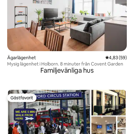
Ägarlägenhet
4,83 av 5 i g
4,83 (59)
Mysig lägenhet i Holborn. 8 minuter från Covent Garden
Familjevänliga hus
Gästfavorit
Gästfavorit