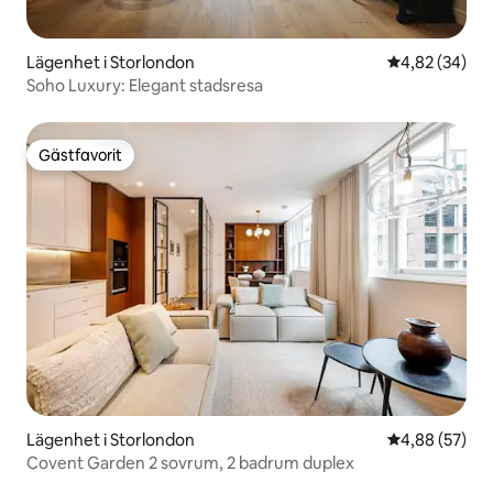
Lägenhet i Storlondon
4,82 av 5 i g
4,82 (34)
Soho Luxury: Elegant stadsresa
Gästfavorit
Gästfavorit
Lägenhet i Storlondon
4,88 av 5 i g
4,88 (57)
Covent Garden 2 sovrum, 2 badrum duplex