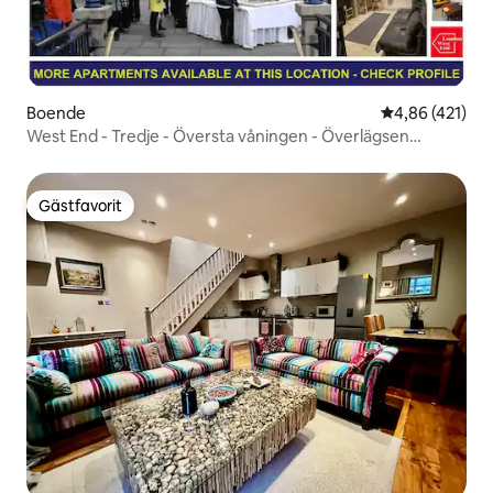
Boende
4,86 av 5 i ge
4,86 (421)
West End - Tredje - Översta våningen - Överlägsen
lägenhet
Gästfavorit
Gästfavorit