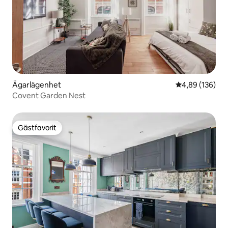
Ägarlägenhet
4,89 av 5 i ge
4,89 (136)
Covent Garden Nest
Gästfavorit
Gästfavorit