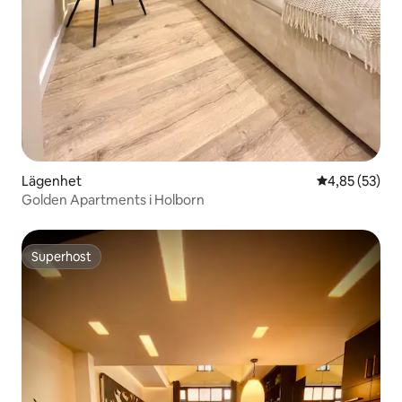
Lägenhet
4,85 av 5 i g
4,85 (53)
Golden Apartments i Holborn
Superhost
Superhost