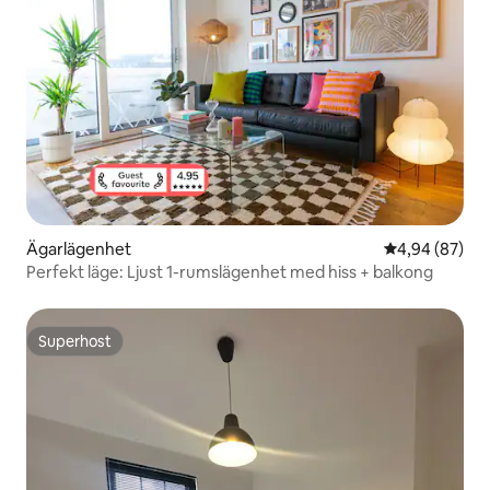
Ägarlägenhet
4,94 av 5 i g
4,94 (87)
Perfekt läge: Ljust 1-rumslägenhet med hiss + balkong
Superhost
Superhost