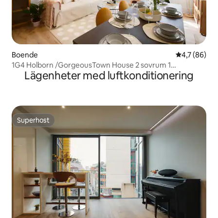
Boende
4,7 av 5 i g
4,7 (86)
1G4 Holborn /GorgeousTown House 2 sovrum 1
Lägenheter med luftkonditionering
vardagsrum
Superhost
Superhost