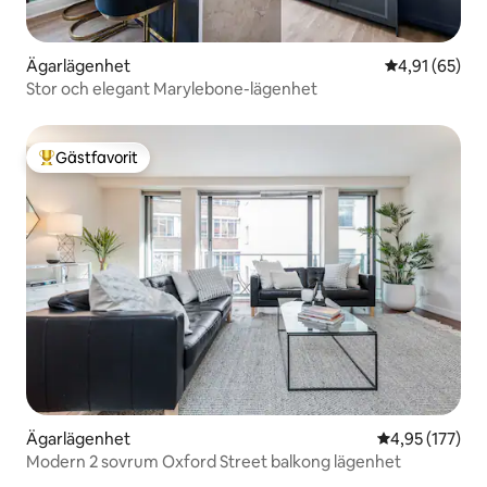
Ägarlägenhet
4,91 av 5 i g
4,91 (65)
Stor och elegant Marylebone-lägenhet
Gästfavorit
Populär gästfavorit
Ägarlägenhet
4,95 av 5 i ge
4,95 (177)
Modern 2 sovrum Oxford Street balkong lägenhet