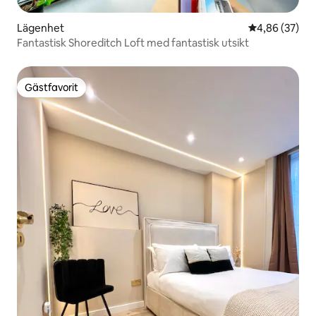
Lägenhet
4,86 av 5 i g
4,86 (37)
Fantastisk Shoreditch Loft med fantastisk utsikt
Gästfavorit
Gästfavorit