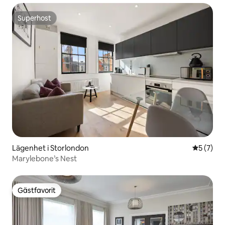
Superhost
Superhost
Lägenhet i Storlondon
5 av 5 i 
5 (7)
Marylebone’s Nest
Gästfavorit
Gästfavorit