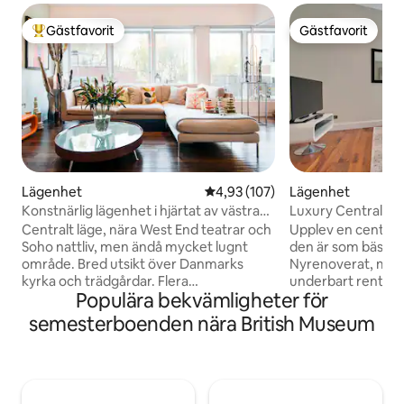
Gästfavorit
Gästfavorit
Populär gästfavorit
Gästfavorit
Lägenhet
4,93 av 5 i genomsnittligt bet
4,93 (107)
Lägenhet
Konstnärlig lägenhet i hjärtat av västra
Luxury Central Lo
London
w/Bath
Centralt läge, nära West End teatrar och
Upplev en central
Soho nattliv, men ändå mycket lugnt
den är som bäst! Ly
område. Bred utsikt över Danmarks
Nyrenoverat, myck
kyrka och trädgårdar. Flera
underbart rent. Tillhandahålls med
Populära bekvämligheter för
kollektivtrafikalternativ. Säker byggnad
superbekväm King
och ingång. Dame j Gör utrymmet till ditt
TV, snabbt internet
semesterboenden nära British Museum
eget, men Dylan är tillgänglig för råd och
tvättmöjligheter.
hjälp. Lägenheten ligger centralt i en
förvaring och ett f
säker, lugn byggnad fortfarande nära
fungerande kök me
West End teatrar och Soho nattliv. Det
Storleken är 68 m2
finns härlig, bred utsikt över Danmarks
minuters promenad