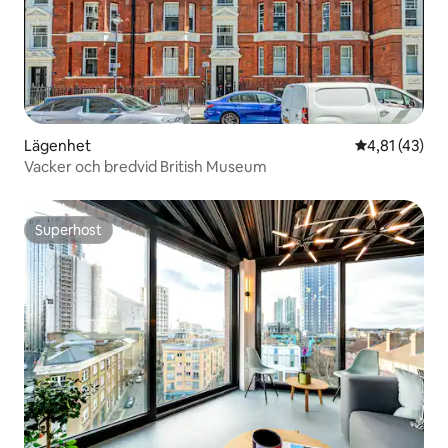
Lägenhet
4,81 av 5 i g
4,81 (43)
Vacker och bredvid British Museum
Superhost
Superhost