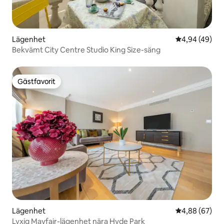
Lägenhet
4,94 av 5 i g
4,94 (49)
Bekvämt City Centre Studio King Size-säng
Gästfavorit
Gästfavorit
Lägenhet
4,88 av 5 i g
4,88 (67)
Lyxig Mayfair-lägenhet nära Hyde Park