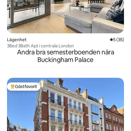
Lägenhet
5 av 5 i g
5 (35)
3Bed 3Bath Apt i centrala London
Andra bra semesterboenden nära
Buckingham Palace
Gästfavorit
Populär gästfavorit