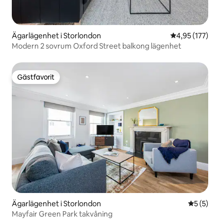
Ägarlägenhet i Storlondon
4,95 av 5 i ge
4,95 (177)
Modern 2 sovrum Oxford Street balkong lägenhet
Gästfavorit
Gästfavorit
Ägarlägenhet i Storlondon
5 av 5 i 
5 (5)
Mayfair Green Park takvåning