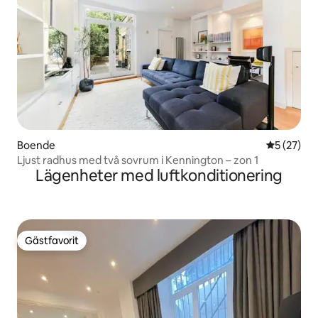
Boende
5 av 5 i g
5 (27)
Ljust radhus med två sovrum i Kennington – zon 1
Lägenheter med luftkonditionering
Gästfavorit
Gästfavorit