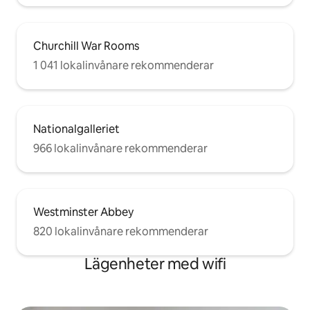
VICTORIA tunnelbana, tåg, buss och
hoppa på/hoppa av busstationer för
enkel tillgång till stora platser inom och
utanför London, inklusive Windsor
Churchill War Rooms
Castle, Bath, Oxford och Cambridge.
1 041 lokalinvånare rekommenderar
Buckingham Palace, Big Ben, House of
Parliament, London Eye, National
Museum, Oxford shopping Stree, St.
Paul's, 10-30 minuters bussresa.
Nationalgalleriet
966 lokalinvånare rekommenderar
Westminster Abbey
820 lokalinvånare rekommenderar
Lägenheter med wifi