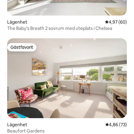
Lägenhet
4,97 av 5 i g
4,97 (60)
The Baby's Breath 2 sovrum med uteplats i Chelsea
Gästfavorit
Gästfavorit
Lägenhet
4,86 av 5 i g
4,86 (73)
Beaufort Gardens