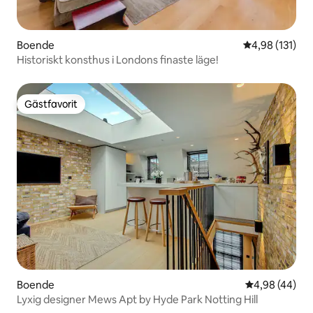
Boende
4,98 av 5 i ge
4,98 (131)
Historiskt konsthus i Londons finaste läge!
Gästfavorit
Gästfavorit
Boende
4,98 av 5 i g
4,98 (44)
Lyxig designer Mews Apt by Hyde Park Notting Hill