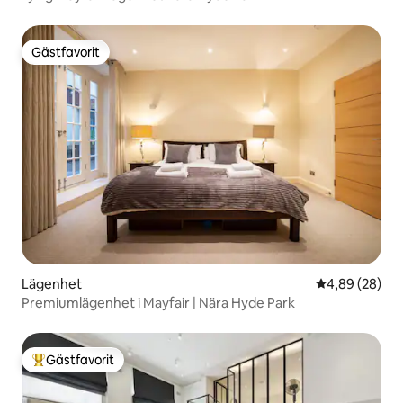
Gästfavorit
Gästfavorit
Lägenhet
4,89 av 5 i g
4,89 (28)
Premiumlägenhet i Mayfair | Nära Hyde Park
Gästfavorit
Populär gästfavorit