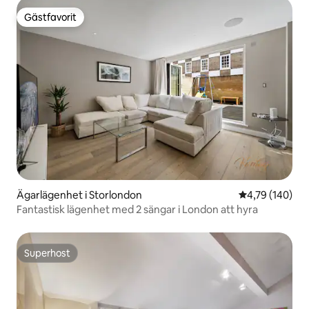
Gästfavorit
Gästfavorit
Ägarlägenhet i Storlondon
4,79 av 5 i ge
4,79 (140)
Fantastisk lägenhet med 2 sängar i London att hyra
Superhost
Superhost