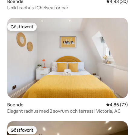
Boende
4,93 av 5 i g
4,93 (30)
Unikt radhus i Chelsea för par
Gästfavorit
Gästfavorit
Boende
4,86 av 5 i g
4,86 (77)
Elegant radhus med 2 sovrum och terrass i Victoria, AC
Gästfavorit
Gästfavorit