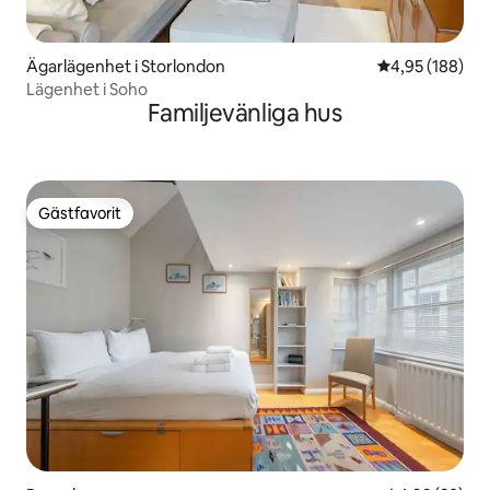
Ägarlägenhet i Storlondon
4,95 av 5 i ge
4,95 (188)
Lägenhet i Soho
Familjevänliga hus
Gästfavorit
Gästfavorit