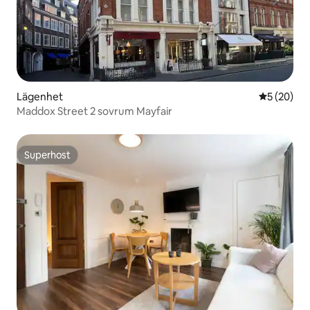
Lägenhet
5 av 5 i g
5 (20)
Maddox Street 2 sovrum Mayfair
Superhost
Superhost