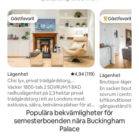
Gästfavorit
Gästfavorit
Gästfavorit
Populär gästfavor
Lägenhet
4,94 av 5 i genomsnittligt bet
4,94 (119)
Lägenhet
Chic lyx, privat trädgårdstorg,
Boutique-lägenhe
luftkonditionering och extra
Vacker 1800-tals 2 SOVRUM/1 BAD
luftkonditionering
En vacker boutiq
radhuslägenhet på 2,3 hektar privat
sovrum i centrala
trädgårdstorg i ett av Londons mest
luftkonditionering
exklusiva, säkra, bekväma platser för att
gångavstånd till b
turnera stora platser. Victoria
Populära bekvämligheter för
tunnelbanestation
Tunnelbana, tåg och busstationer, hop-
och Pimlico. Detta
semesterboenden nära Buckingham
off/hop på turbussar, kaféer, pubar,
läge som gränsar ti
Palace
restauranger, matbutiker och butiker 5-
och Westminster.
10 minuters promenad. Fantastisk stil
närliggande fasci