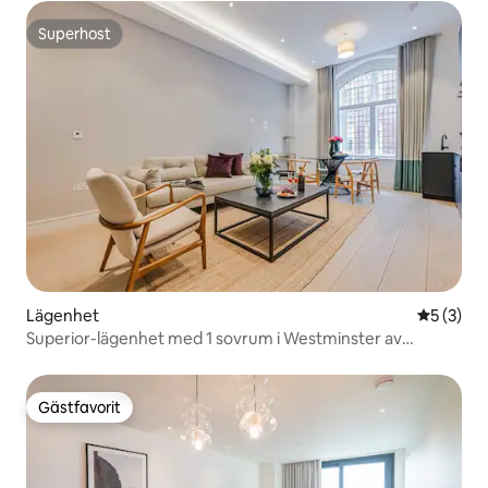
Superhost
Superhost
Lägenhet
5 av 5 i 
5 (3)
Superior-lägenhet med 1 sovrum i Westminster av
D'Montrio
Gästfavorit
Gästfavorit