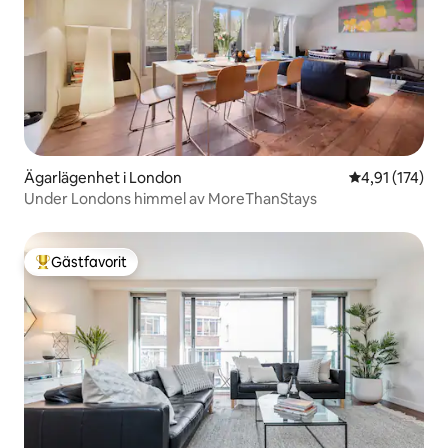
Ägarlägenhet i London
4,91 av 5 i ge
4,91 (174)
Under Londons himmel av MoreThanStays
Gästfavorit
Populär gästfavorit