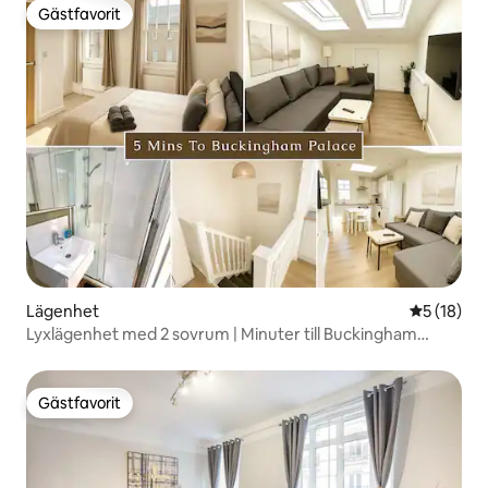
Gästfavorit
Gästfavorit
Lägenhet
5 av 5 i g
5 (18)
Lyxlägenhet med 2 sovrum | Minuter till Buckingham
Palace
Gästfavorit
Gästfavorit