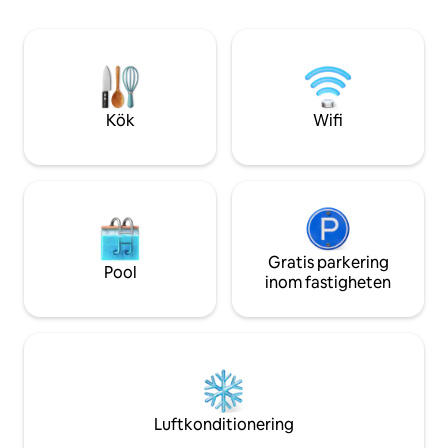
och komfort med lyxiga möbler,
med dess ekologis
ultrabekväma sängar, vin/sprit/engelsk
antikaffärer. Inom
öl och cider, snacks och mer ingår. Gratis
promenad till Har
privat biltjänst flygplats hämtning för
Palace och Batter
vistelser på 7 nätter eller längre. Central
att denna lägenhet
luftkonditionering för varma
våningen utan hiss
sommarmånader — en sällsynthet i
Kök
Wifi
London! Oklanderligt möblerat och
underhållet LYXIGT BOENDE. GRATIS
BEKVÄMLIGHETER inkluderar: privat
biltjänst från Heathrow/Gatwick
flygplatser för vistelser på 7 nätter eller
längre, rabatt för färre nätter; fullt
utrustad bar med vin, sprit (gin, whisky
Gratis parkering
och vodka), engelska öl och cider;
Pool
inom fastigheten
kaffebar med 16 olika Nespresso
brygder och dussintals Twinning-te;
gourmet choklad och kakor, kök fyllt
med matlagningsoljor, vinäger, kryddor,
WIFI. lokala/internationella samtal;
Samsung Smart (Internet-aktiverad)
HDTV; lyxiga
sängkläder/badrockar/tofflor/toalettartiklar;
Luftkonditionering
tvättmaskin och torktumlare, och