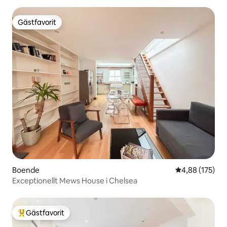
Gästfavorit
Gästfavorit
Boende
4,88 av 5 i ge
4,88 (175)
Exceptionellt Mews House i Chelsea
Gästfavorit
Populär gästfavorit