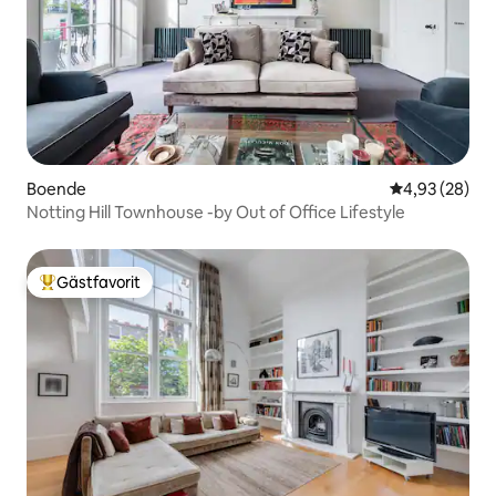
Boende
4,93 av 5 i g
4,93 (28)
Notting Hill Townhouse -by Out of Office Lifestyle
Gästfavorit
Populär gästfavorit