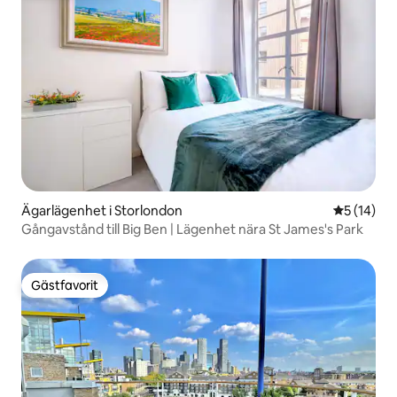
Ägarlägenhet i Storlondon
5 av 5 i g
5 (14)
Gångavstånd till Big Ben | Lägenhet nära St James's Park
Gästfavorit
Gästfavorit