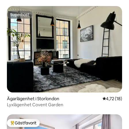
Superhost
Superhost
Ägarlägenhet i Storlondon
4,72 av 5 i g
4,72 (18)
Lyxlägenhet Covent Garden
Gästfavorit
Populär gästfavorit