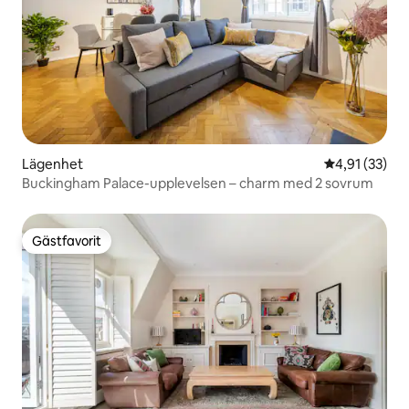
Lägenhet
4,91 av 5 i g
4,91 (33)
Buckingham Palace-upplevelsen – charm med 2 sovrum
Gästfavorit
Gästfavorit