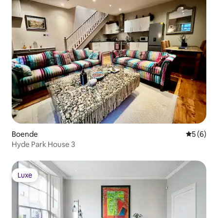
Boende
5 av 5 i 
5 (6)
Hyde Park House 3
Luxe
Luxe