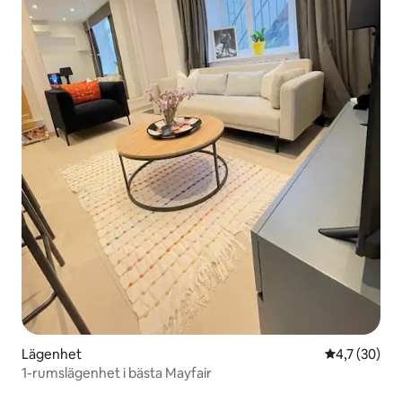
Lägenhet
4,7 av 5 i g
4,7 (30)
1-rumslägenhet i bästa Mayfair