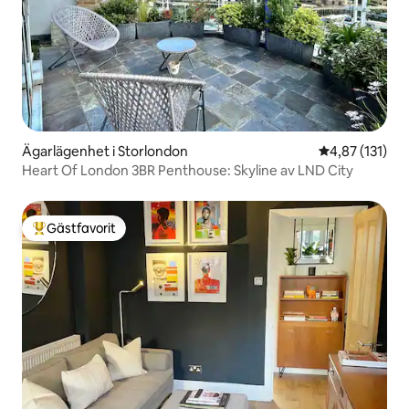
Ägarlägenhet i Storlondon
4,87 av 5 i ge
4,87 (131)
Heart Of London 3BR Penthouse: Skyline av LND City
Gästfavorit
Populär gästfavorit