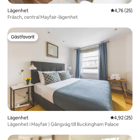
Lägenhet
4,76 av 5 i g
4,76 (25)
Fräsch, central Mayfair-lägenhet
Gästfavorit
Gästfavorit
Lägenhet
4,92 av 5 i g
4,92 (25)
Lägenhet i Mayfair | Gångväg till Buckingham Palace