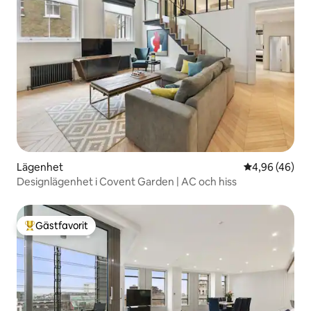
Lägenhet
4,96 av 5 i g
4,96 (46)
Designlägenhet i Covent Garden | AC och hiss
Gästfavorit
Populär gästfavorit