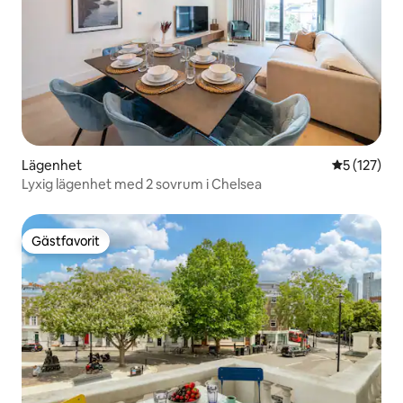
Lägenhet
5 av 5 i ge
5 (127)
Lyxig lägenhet med 2 sovrum i Chelsea
Gästfavorit
Gästfavorit