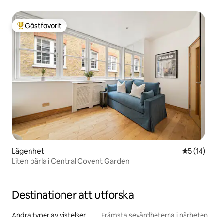
Gästfavorit
Populär gästfavorit
Lägenhet
5 av 5 i g
5 (14)
Liten pärla i Central Covent Garden
Destinationer att utforska
Andra typer av vistelser
Främsta sevärdheterna i närheten