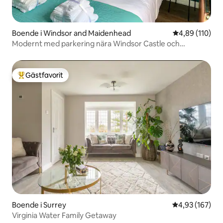
Boende i Windsor and Maidenhead
4,89 av 5 i ge
4,89 (110)
Modernt med parkering nära Windsor Castle och
Legoland
Gästfavorit
Populär gästfavorit
Boende i Surrey
4,93 av 5 i ge
4,93 (167)
Virginia Water Family Getaway