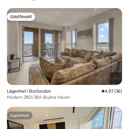
Gästfavorit
Gästfavorit
Lägenhet i Storlondon
4,97 av 5 i g
4,97 (36)
Modern 2BD| 2BA Skyline Haven
Superhost
Superhost