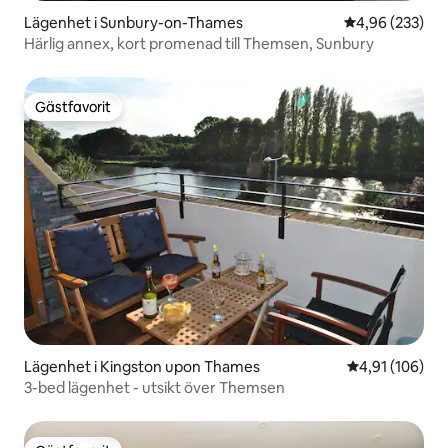
Lägenhet i Sunbury-on-Thames
4,96 av 5 i ge
4,96 (233)
Härlig annex, kort promenad till Themsen, Sunbury
Gästfavorit
Gästfavorit
Lägenhet i Kingston upon Thames
4,91 av 5 i ge
4,91 (106)
3-bed lägenhet - utsikt över Themsen