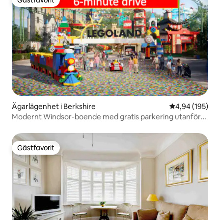
Gästfavorit
Ägarlägenhet i Berkshire
4,94 av 5 i ge
4,94 (195)
Modernt Windsor-boende med gratis parkering utanför
gatan
Gästfavorit
Gästfavorit