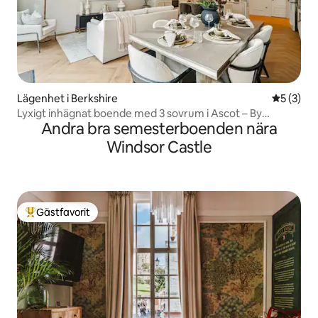
Lägenhet i Berkshire
5 av 5 i 
5 (3)
Lyxigt inhägnat boende med 3 sovrum i Ascot – By
Andra bra semesterboenden nära
Tempstay
Windsor Castle
Gästfavorit
Populär gästfavorit