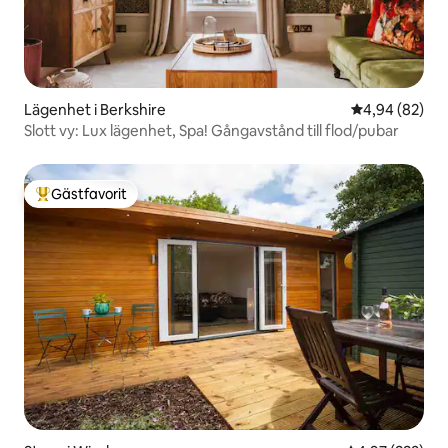
Lägenhet i Berkshire
4,94 av 5 i g
4,94 (82)
Slott vy: Lux lägenhet, Spa! Gångavstånd till flod/pubar
Gästfavorit
Populär gästfavorit