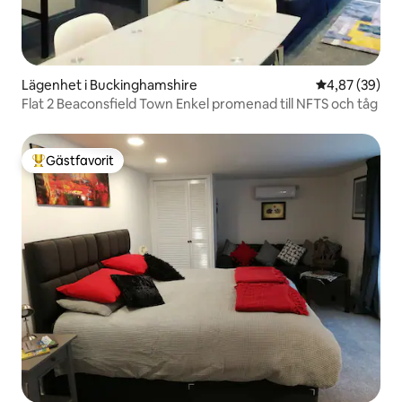
Lägenhet i Buckinghamshire
4,87 av 5 i g
4,87 (39)
Flat 2 Beaconsfield Town Enkel promenad till NFTS och tåg
Gästfavorit
Populär gästfavorit