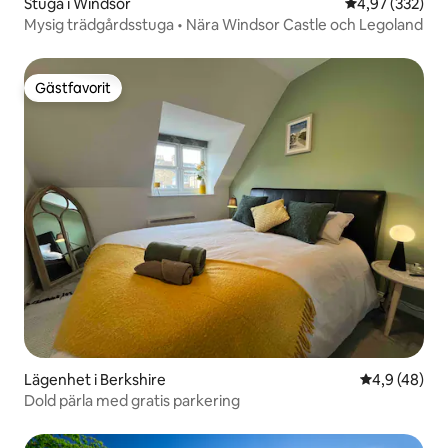
Stuga i Windsor
4,97 av 5 i ge
4,97 (332)
Mysig trädgårdsstuga • Nära Windsor Castle och Legoland
Gästfavorit
Gästfavorit
Lägenhet i Berkshire
4,9 av 5 i g
4,9 (48)
Dold pärla med gratis parkering