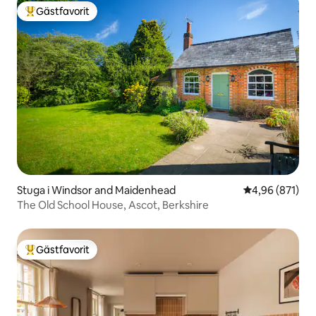
Gästfavorit
Populär gästfavorit
Stuga i Windsor and Maidenhead
4,96 av 5 i ge
4,96 (871)
The Old School House, Ascot, Berkshire
Gästfavorit
Populär gästfavorit