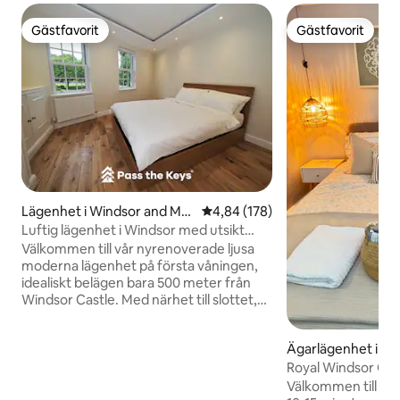
Gästfavorit
Gästfavorit
Gästfavorit
Gästfavorit
Lägenhet i Windsor and Mai
4,84 av 5 i genomsnittligt bety
4,84 (178)
denhead
Luftig lägenhet i Windsor med utsikt
över slottet + parkering
Välkommen till vår nyrenoverade ljusa
moderna lägenhet på första våningen,
idealiskt belägen bara 500 meter från
Windsor Castle. Med närhet till slottet,
elegant inredning och gratis parkering är
detta rymliga boende perfekt för
Ägarlägenhet i Wi
familjer, grupper eller affärsresenärer.
Royal Windsor Cast
Med butiker, restauranger, kaféer och
2 badrum + trädg
Windsor främsta attraktioner bara några
Välkommen till centra