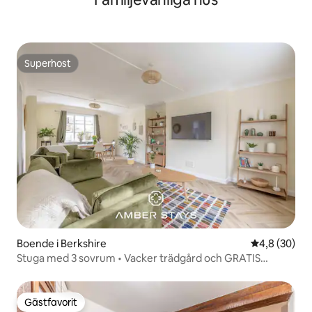
Superhost
Superhost
Boende i Berkshire
4,8 av 5 i g
4,8 (30)
Stuga med 3 sovrum • Vacker trädgård och GRATIS
parkering
Gästfavorit
Gästfavorit