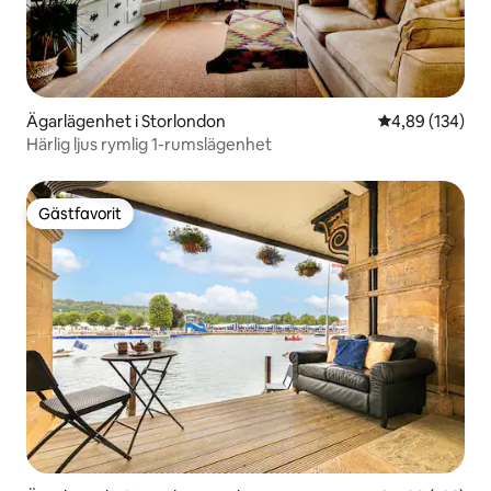
Ägarlägenhet i Storlondon
4,89 av 5 i ge
4,89 (134)
Härlig ljus rymlig 1-rumslägenhet
Gästfavorit
Gästfavorit