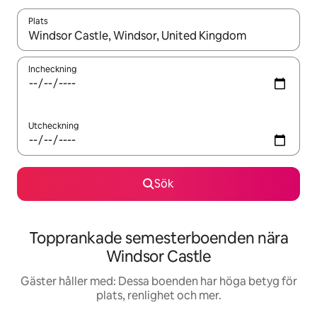
Plats
När resultaten är tillgängliga kan du navigera med upp- och ned
Incheckning
Utcheckning
Sök
Topprankade semesterboenden nära
Windsor Castle
Gäster håller med: Dessa boenden har höga betyg för
plats, renlighet och mer.