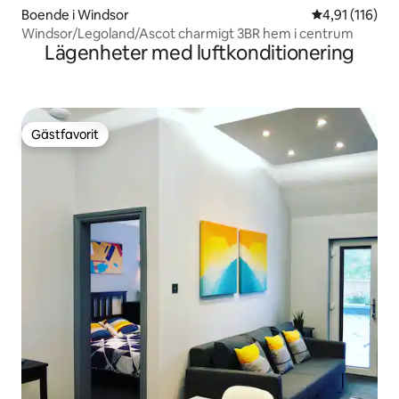
Boende i Windsor
4,91 av 5 i g
4,91 (116)
Windsor/Legoland/Ascot charmigt 3BR hem i centrum
Lägenheter med luftkonditionering
Gästfavorit
Gästfavorit