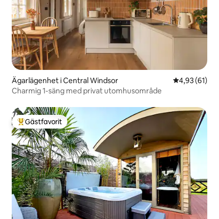
Ägarlägenhet i Central Windsor
4,93 av 5 i g
4,93 (61)
Charmig 1-säng med privat utomhusområde
Gästfavorit
Populär gästfavorit