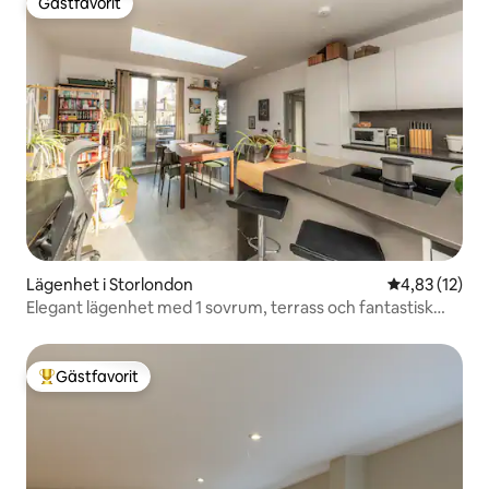
Gästfavorit
Gästfavorit
Lägenhet i Storlondon
4,83 av 5 i g
4,83 (12)
Elegant lägenhet med 1 sovrum, terrass och fantastisk
utsikt
Gästfavorit
Populär gästfavorit