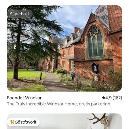
Superhost
Superhost
Boende i Windsor
4,9 av 5 i ge
4,9 (162)
The Truly Incredible Windsor Home, gratis parkering
Gästfavorit
Populär gästfavorit