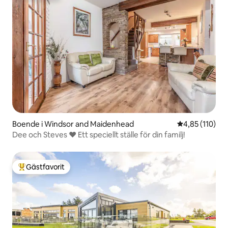
Boende i Windsor and Maidenhead
4,85 av 5 i ge
4,85 (110)
Dee och Steves ❤ Ett speciellt ställe för din familj!
Gästfavorit
Populär gästfavorit