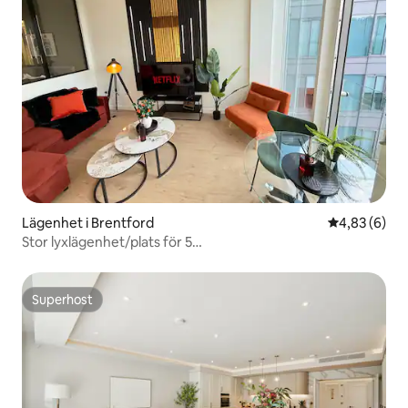
Lägenhet i Brentford
4,83 av 5 i 
4,83 (6)
Stor lyxlägenhet/plats för 5
personer/parkering/gym/arbetsyta
Superhost
Superhost