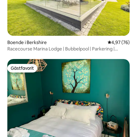
Boende i Berkshire
4,97 av 5 i g
4,97 (76)
Racecourse Marina Lodge | Bubbelpool | Parkering |
Elfordon
Gästfavorit
Gästfavorit