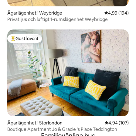
Ägarlägenhet i Weybridge
4,99 av 5 i ge
4,99 (194)
Privat ljus och luftigt 1-rumslägenhet Weybridge
Gästfavorit
Populär gästfavorit
Ägarlägenhet i Storlondon
4,94 av 5 i ge
4,94 (107)
Boutique Apartment Jo & Gracie 's Place Teddington
Familjevänliga hus