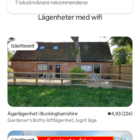
7 lokalinvånare rekommenderar
Lägenheter med wifi
Gästfavorit
Gästfavorit
Ägarlägenhet i Buckinghamshire
4,93 av 5 i ge
4,93 (224)
Gardener's Bothy loftlägenhet, lugnt läge
Gästfavorit