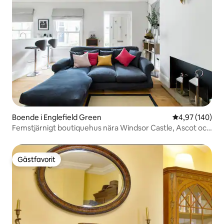
Boende i Englefield Green
4,97 av 5 i ge
4,97 (140)
Femstjärnigt boutiquehus nära Windsor Castle, Ascot och
London
Gästfavorit
Gästfavorit