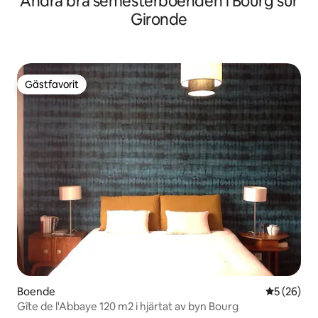
Andra bra semesterboenden i Bourg sur
Gironde
Gästfavorit
Gästfavorit
Boende
5 av 5 i g
5 (26)
Gîte de l'Abbaye 120 m2 i hjärtat av byn Bourg