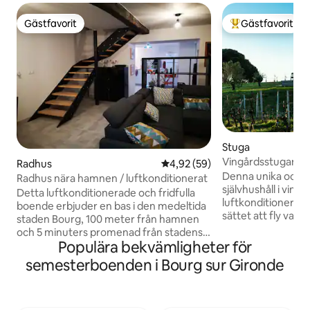
Gästfavorit
Gästfavorit
Gästfavorit
Populär gästfavor
Stuga
Vingårdsstugan "C
Radhus
4,92 av 5 i genomsnittligt bet
4,92 (59)
luftkonditionering
Denna unika och 
Radhus nära hamnen / luftkonditionerat
självhushåll i vin
Detta luftkonditionerade och fridfulla
luftkonditionering
boende erbjuder en bas i den medeltida
sättet att fly varda
staden Bourg, 100 meter från hamnen
Sakta ner och varv
och 5 minuters promenad från stadens
och lugna semeste
Populära bekvämligheter för
centrum och Citadellen. Med sina 3
vinrankor på ena s
sovrum och 4 dubbelsängar är huset
semesterboenden i Bourg sur Gironde
på den andra. Kopp
redo att välkomna dig med familj eller
terrassen och njut
vänner. Ingen trädgård men Dordognes
landskapet, läs, sk
stränder ligger 1 min bort. 15 minuter
genom de frodiga