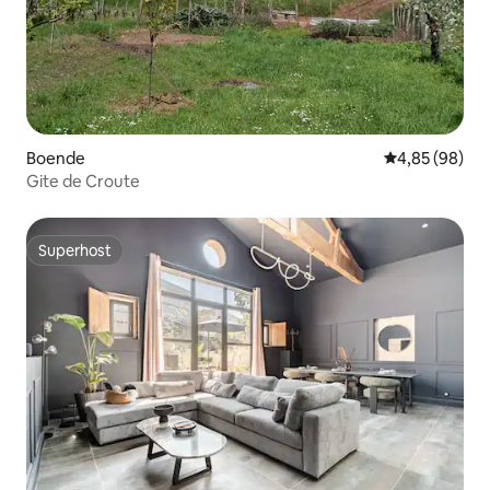
Boende
4,85 av 5 i g
4,85 (98)
Gite de Croute
Superhost
Superhost