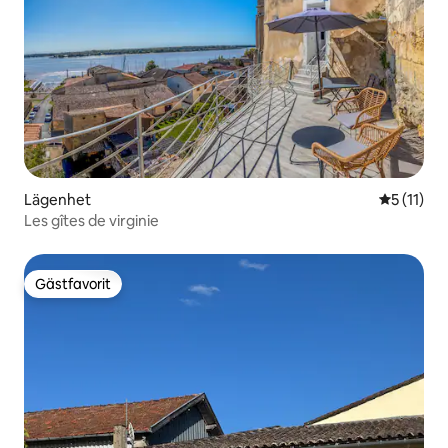
Lägenhet
5 av 5 i 
5 (11)
Les gîtes de virginie
Gästfavorit
Gästfavorit