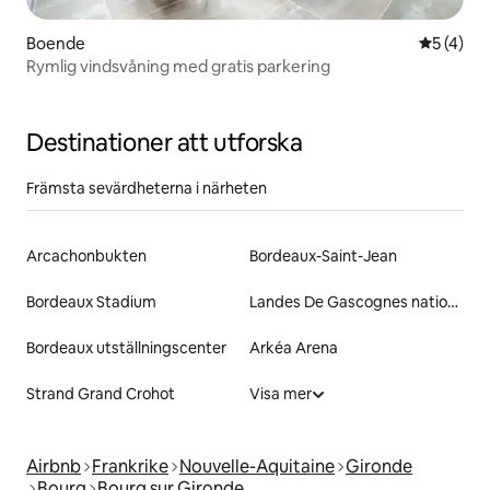
Boende
5 av 5 i 
5 (4)
Rymlig vindsvåning med gratis parkering
Destinationer att utforska
Främsta sevärdheterna i närheten
Arcachonbukten
Bordeaux-Saint-Jean
Bordeaux Stadium
Landes De Gascognes nationalpark
Bordeaux utställningscenter
Arkéa Arena
Strand Grand Crohot
Visa mer
Airbnb
Frankrike
Nouvelle-Aquitaine
Gironde
Bourg
Bourg sur Gironde