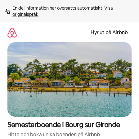
Hoppa
En del information har översatts automatiskt. 
Visa 
till
originalspråk
innehåll
Hyr ut på Airbnb
Semesterboende i Bourg sur Gironde
Hitta och boka unika boenden på Airbnb