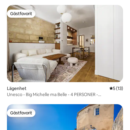
Gästfavorit
Gästfavorit
Lägenhet
5 av 5 i g
5 (13)
Unesco - Big Michelle ma Belle - 4 PERSONER -
Luftkonditionering
Gästfavorit
Gästfavorit