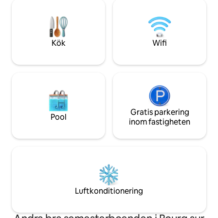
från Blaye (citadellen Vauban och färjan
skogarna, eller bara 
Blaye-Lamarque för att komma till
har tre stugor på f
stränderna i Lacanau, Le Porge, Carcans
Calcaire och Sable
etc.). På 40 minuter är du i Bordeaux, på
50 minuter i Saint Emilion.
Kök
Wifi
Gratis parkering
Pool
inom fastigheten
Luftkonditionering