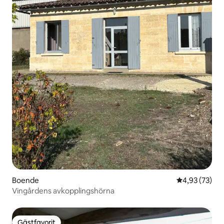
Boende
4,93 av 5 i g
4,93 (73)
Vingårdens avkopplingshörna
Gästfavorit