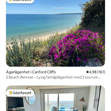
Populär gästfavorit
Ägarlägenhet i Canford Cliffs
4,98 av 5 i ge
4,98 (161)
2 Beach Retreat – Lyxig familjelägenhet med 2 sovrum
400 m till stranden
Gästfavorit
Populär gästfavorit