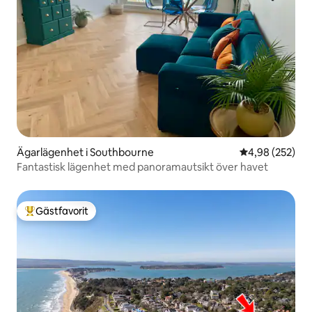
Ägarlägenhet i Southbourne
4,98 av 5 i ge
4,98 (252)
Fantastisk lägenhet med panoramautsikt över havet
Gästfavorit
Populär gästfavorit