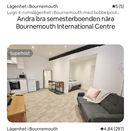
Lägenhet i Bournemouth
5 av 5 i 
5 (5)
Lugn 4-rumslägenhet i Bournemouth med bubbelpool
Andra bra semesterboenden nära
och parkering
Bournemouth International Centre
Superhost
Superhost
Lägenhet i Bournemouth
4,84 av 5 i ge
4,84 (297)