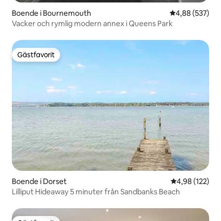
Boende i Bournemouth
4,88 av 5 i ge
4,88 (537)
Vacker och rymlig modern annex i Queens Park
Gästfavorit
Gästfavorit
Boende i Dorset
4,98 av 5 i ge
4,98 (122)
Lilliput Hideaway 5 minuter från Sandbanks Beach