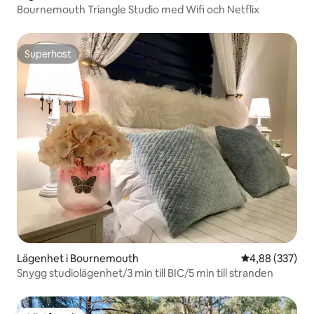
Bournemouth Triangle Studio med Wifi och Netflix
Superhost
Superhost
Lägenhet i Bournemouth
4,88 av 5 i ge
4,88 (337)
Snygg studiolägenhet/3 min till BIC/5 min till stranden