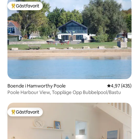
Gästfavorit
Populär gästfavorit
Boende i Hamworthy Poole
4,97 av 5 i ge
4,97 (435)
Poole Harbour View, Toppläge Opp Bubbelpool/Bastu
Gästfavorit
Populär gästfavorit