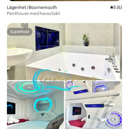
Lägenhet i Bournemouth
5 av 5 i 
5 (6)
Penthouse med havsutsikt
Superhost
Superhost