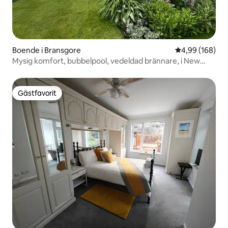
Boende i Bransgore
4,99 av 5 i ge
4,99 (168)
Mysig komfort, bubbelpool, vedeldad brännare, i New
Forest.
Gästfavorit
Gästfavorit