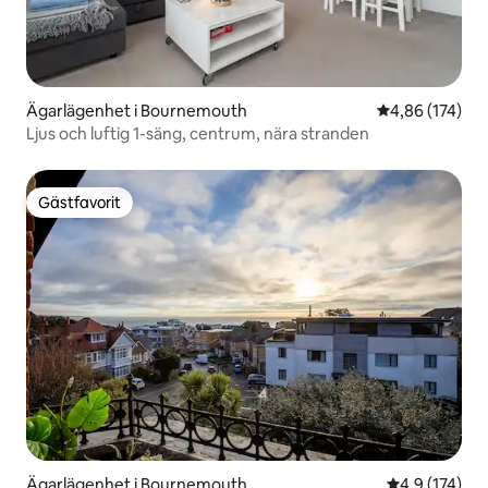
Ägarlägenhet i Bournemouth
4,86 av 5 i ge
4,86 (174)
Ljus och luftig 1-säng, centrum, nära stranden
Gästfavorit
Gästfavorit
Ägarlägenhet i Bournemouth
4,9 av 5 i ge
4,9 (174)