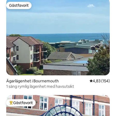
Gästfavorit
Gästfavorit
Ägarlägenhet i Bournemouth
4,83 av 5 i ge
4,83 (154)
1 säng rymlig lägenhet med havsutsikt
Gästfavorit
Populär gästfavorit