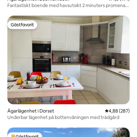
Fantastiskt boende med havsutsikt 2 minuters promenad
till stranden
Gästfavorit
Gästfavorit
Ägarlägenhet i Dorset
4,88 av 5 i ge
4,88 (287)
Underbar lägenhet på bottenvåningen med trädgård
Gästfavorit