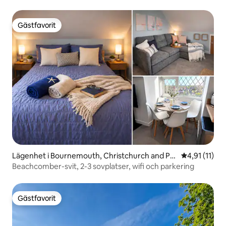
Gästfavorit
Gästfavorit
Lägenhet i Bournemouth, Christchurch and Po
4,91 av 5 i 
4,91 (11)
ole
Beachcomber-svit, 2-3 sovplatser, wifi och parkering
Gästfavorit
Gästfavorit