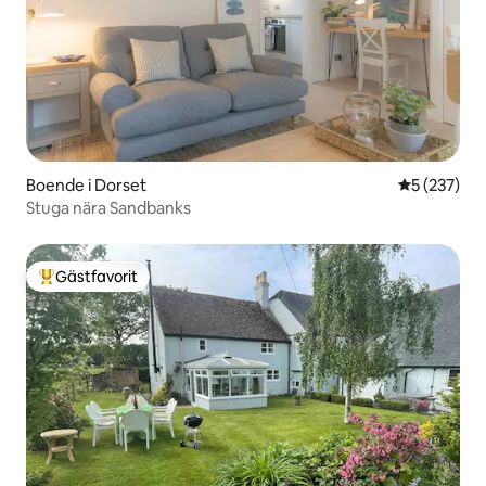
Boende i Dorset
5 av 5 i ge
5 (237)
Stuga nära Sandbanks
Gästfavorit
Populär gästfavorit