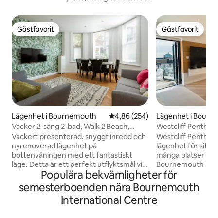
Gästfavorit
Gästfavorit
Gästfavorit
Gästfavorit
Lägenhet i Bournemouth
4,86 av 5 i genomsnittligt bety
4,86 (254)
Lägenhet i Bourn
Vacker 2-säng 2-bad, Walk 2 Beach,
Westcliff Penthous
Gratis parkering
Vackert presenterad, snyggt inredd och
Westcliff Penthous
nyrenoverad lägenhet på
lägenhet för sitt 
bottenvåningen med ett fantastiskt
många platser har s
läge. Detta är ett perfekt utflyktsmål vid
Bournemouth beach
Populära bekvämligheter för
kusten för par eller unga familjer.
från balkongen o
Lägenheten ligger bara en kort
sovrumsfönstren i
semesterboenden nära Bournemouth
promenad till stranden, BIC,
stenar och Bourn
International Centre
Bournemouth piren och många
Sandbanks strand ä
attraktioner vid havet. Den livliga
anmärkningsvärd o