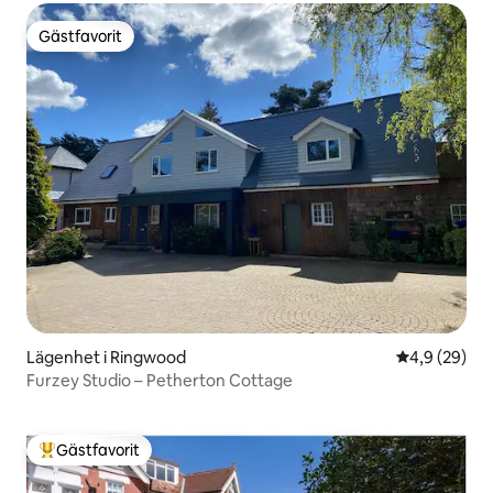
Gästfavorit
Gästfavorit
Lägenhet i Ringwood
4,9 av 5 i g
4,9 (29)
Furzey Studio – Petherton Cottage
Gästfavorit
Populär gästfavorit