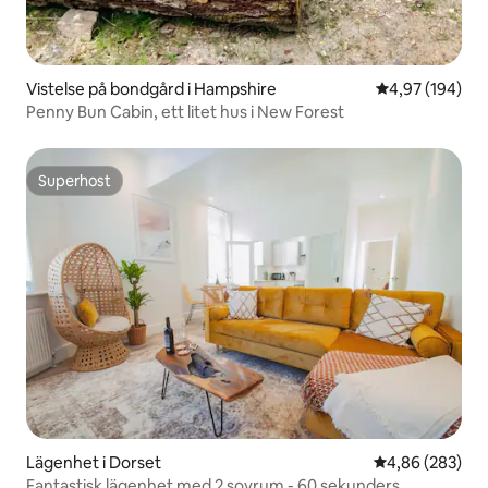
Vistelse på bondgård i Hampshire
4,97 av 5 i ge
4,97 (194)
Penny Bun Cabin, ett litet hus i New Forest
Superhost
Superhost
Lägenhet i Dorset
4,86 av 5 i ge
4,86 (283)
Fantastisk lägenhet med 2 sovrum - 60 sekunders