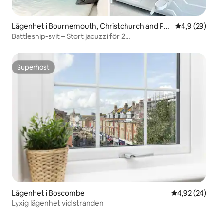
Lägenhet i Bournemouth, Christchurch and Po
4,9 av 5 i g
4,9 (29)
ole
Battleship-svit – Stort jacuzzi för 2
personer/luftkonditionering
Superhost
Superhost
Lägenhet i Boscombe
4,92 av 5 i g
4,92 (24)
Lyxig lägenhet vid stranden