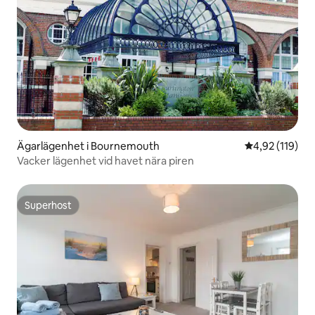
Ägarlägenhet i Bournemouth
4,92 av 5 i ge
4,92 (119)
Vacker lägenhet vid havet nära piren
Superhost
Superhost