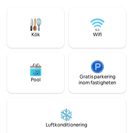
stadskärnan och det nya BH2-komplexet
Lägenheten består
är inom räckhåll. *Välutrustat kök
även om vi kan or
*Vardagsrum/matsal *2 sovrum med
enkelsäng vid beh
kingsize-sängar *2 badrum *Allokerad
också. Jag brukar 
parkering *WIFI *platt-TV *Handdukar
ankomst och visa 
och sängkläder tillhandahålls
veta
Kök
Wifi
Gratis parkering
Pool
inom fastigheten
Luftkonditionering