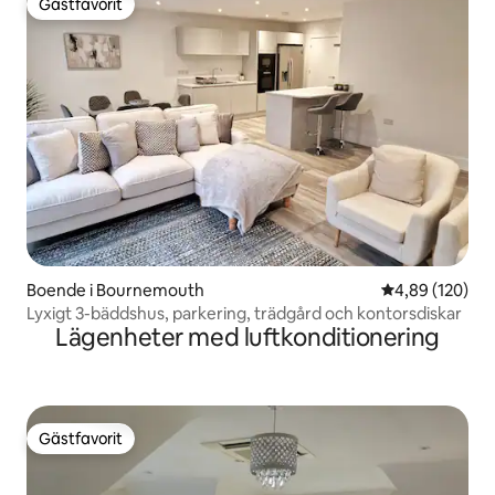
Gästfavorit
Gästfavorit
Boende i Bournemouth
4,89 av 5 i ge
4,89 (120)
Lyxigt 3-bäddshus, parkering, trädgård och kontorsdiskar
Lägenheter med luftkonditionering
Gästfavorit
Gästfavorit