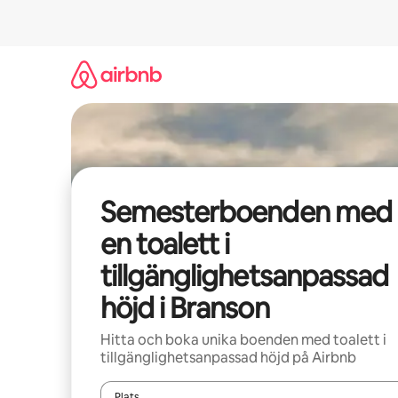
Hoppa
till
innehåll
Semesterboenden med
en toalett i
tillgänglighetsanpassad
höjd i Branson
Hitta och boka unika boenden med toalett i
tillgänglighetsanpassad höjd på Airbnb
Plats