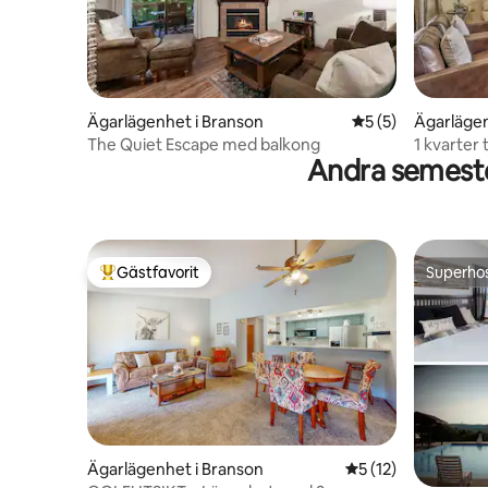
Ägarlägenhet i Branson
5 av 5 i genomsni
5 (5)
Ägarlägen
The Quiet Escape med balkong
1 kvarter 
Andra semeste
lägenhet 
Gästfavorit
Superho
Populär gästfavorit
Superho
Ägarlägenhet i Branson
5 av 5 i genomsnit
5 (12)