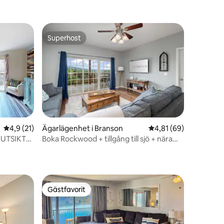
Superhost
Superhost
en
4,9 av 5 i genomsnittligt betyg, 21 omdömen
4,9 (21)
Ägarlägenhet i Branson
4,81 av 5 i genomsnit
4,81 (69)
#UTSIKT
Boka Rockwood + tillgång till sjö + nära
l
SDC + husdjur OK + pooler
Gästfavorit
Gästfavorit