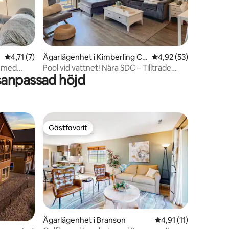
en
4,71 av 5 i genomsnittligt betyg, 7 omdömen
4,71 (7)
Ägarlägenhet i Kimberling Cit
4,92 av 5 i genomsnit
4,92 (53)
y
t med
Pool vid vattnet! Nära SDC – Tillträde
sanpassad höjd
utan nivåskillnader!
Gästfavorit
Gästfavorit
Ägarlägenhet i Branson
4,91 av 5 i genomsni
4,91 (11)