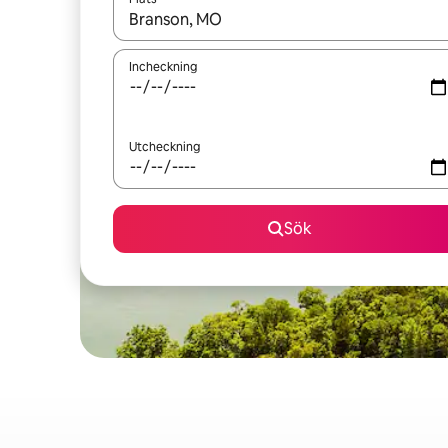
När resultaten är tillgängliga kan du navigera me
Incheckning
Utcheckning
Sök