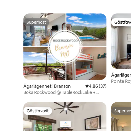
Superhost
Gästfavo
Superhost
Gästfavo
Ägarlägen
Pointe Ro
Ägarlägenhet i Branson
4,86 av 5 i genomsnit
4,86 (37)
pooler oc
Boka Rockwood @ TableRockLake +
Pools + av SDC + Husdjur OK
Gästfavorit
Superho
Gästfavorit
Superho