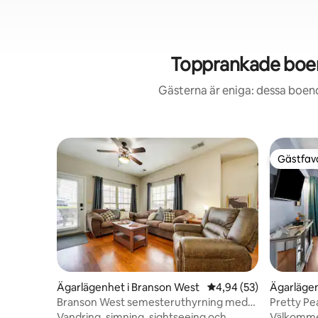
Topprankade boend
Gästerna är eniga: dessa boend
Gästfavo
Gästfavo
Ägarlägenhet i Branson West
4,94 av 5 i genomsnit
4,94 (53)
Ägarlägen
Branson West semesteruthyrning med
Pretty Pea
resortbekvämligheter!
4 FALL FE
Vandring, simning, sightseeing och
Välkommen