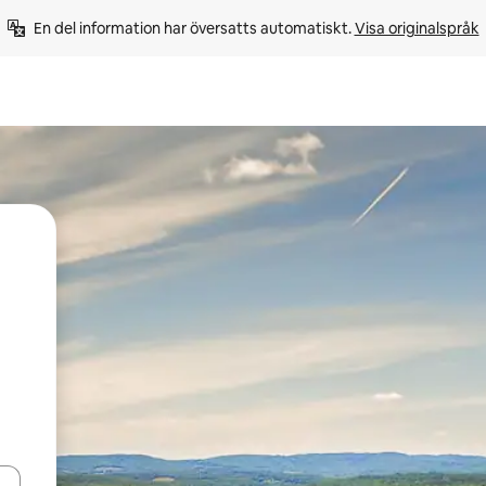
En del information har översatts automatiskt. 
Visa originalspråk