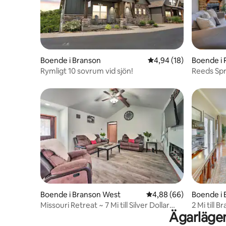
Boende i Branson
4,94 av 5 i genomsnit
4,94 (18)
Boende i 
Rymligt 10 sovrum vid sjön!
Reeds Spr
Deck + Gri
Boende i Branson West
4,88 av 5 i genomsnit
4,88 (66)
Boende i 
Missouri Retreat ~ 7 Mi till Silver Dollar
2 Mi till
Ägarlägen
City
sjöutsikt