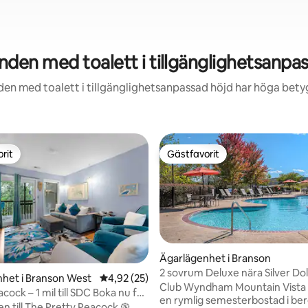
en med toalett i tillgänglighetsanpas
en med toalett i tillgänglighetsanpassad höjd har höga betyg
rit
Gästfavorit
rit
Gästfavorit
Ägarlägenhet i Branson
2 sovrum Deluxe nära Silver Dol
tligt betyg, 53 omdömen
het i Branson West
4,92 av 5 i genomsnittligt betyg, 25 omdöm
4,92 (25)
vattenparker!
Club Wyndham Mountain Vista 
cock – 1 mil till SDC Boka nu för
en rymlig semesterbostad i ber
ST
 till The Pretty Peacock 🦚.