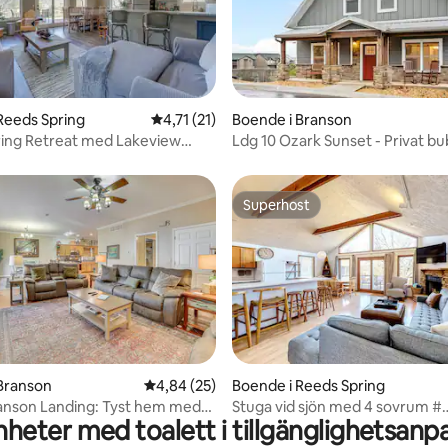
tligt betyg, 18 omdömen
Reeds Spring
4,71 av 5 i genomsnittligt betyg, 21 omdöm
4,71 (21)
Boende i Branson
ing Retreat med Lakeview
Ldg 10 Ozark Sunset - Privat bu
ll
Inomhuspool
Superhost
Superhost
tligt betyg, 66 omdömen
Branson
4,84 av 5 i genomsnittligt betyg, 25 omdöm
4,84 (25)
Boende i Reeds Spring
 Branson Landing: Tyst hem med
Stuga vid sjön med 4 sovrum #
heter med toalett i tillgänglighetsanp
BILJARDBORD # Sjöutsikt