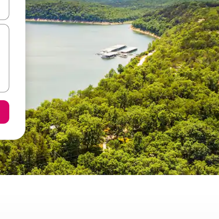
d upp- och nedåtpilarna eller utforska genom att trycka eller svepa.