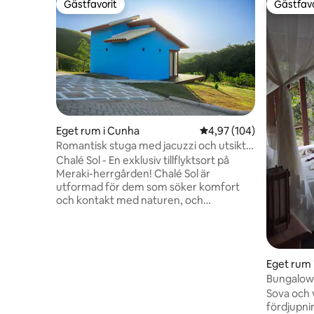
Gästfavorit
Gästfavo
Gästfavorit
Gästfavo
Eget rum i Cunha
4,97 av 5 i genomsnitt
4,97 (104)
Romantisk stuga med jacuzzi och utsikt
över dalen
Chalé Sol - En exklusiv tillflyktsort på
Meraki-herrgården! Chalé Sol är
utformad för dem som söker komfort
och kontakt med naturen, och
kombinerar det rustika med det
moderna mitt i Quebra Cangalha-
bergen. Lättillgänglig, ligger den vid sidan
av Paulo Virgínio-motorvägen, med en
Eget rum 
helt asfalterad väg till toppen av berget.
Bungalow 
Njut av solnedgången från fönstret eller
café - Sol
Sova och 
koppla av i utomhusbubbelpoolen,
fördjupni
omgiven av grönska. På kvällen bjuder