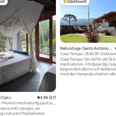
rit
Gästfavorit
rit
Populär gästfavorit
ligt betyg, 104 omdömen
Naturstuga i Santo Antônio d
o Pinhal
Casa Tempo | 2h30 SP | Exklusivi
bergen
Casa Tempo: Din tid för att få 
med naturen. Fördjupa dig i lugnet,
begrunda kullarna och ladda ba
med den hisnande utsikten ell
egyptisk bomull. Här, i en exklus
tjänar tiden till att återupptäck
essensen och skapa minnen. Vi är ett
familjeprojekt och bor där. Vår 
i Cairu
4,96 av 5 i genomsnittligt betyg, 67 omdöm
4,96 (67)
är stängd och stugan är inhägn
i Moreré med naturlig pool och
perfekt för att koppla av säkert
vakna mitt i skogen, en
ge upp komfort. Ditt husdjur är
ng i naturen! Pachamama
välkommet här. Insta: