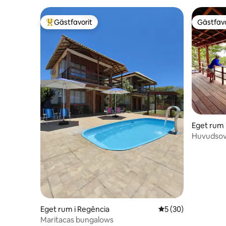
Gästfavorit
Gästfavo
Populär gästfavorit
Gästfavo
Eget rum 
Huvudsovr
Luftkondi
Eget rum i Regência
5 av 5 i genomsnit
5 (30)
Maritacas bungalows