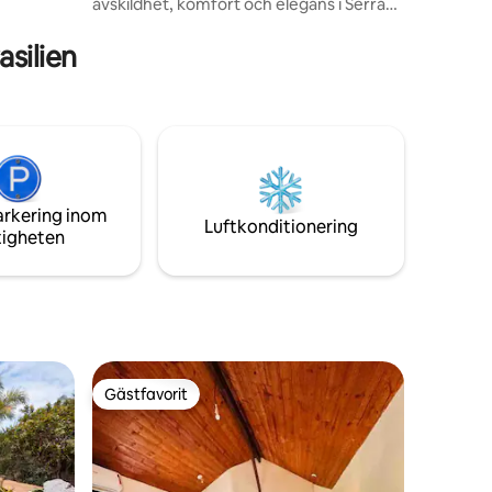
avskildhet, komfort och elegans i Serra
da Mantiqueira. Utvecklad för att erbjuda
en fullständig viloupplevelse, stunder för
asilien
två, firande av årsdagar, bröllop och
speciella datum, och den förenar
naturen, lugnet, friden och friskheten i
berget med enkelheten av säker och
strukturerad tillgång för alla typer av
fordon.
arkering inom
Luftkonditionering
tigheten
Gästfavorit
Gästfavorit