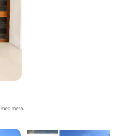
t med mera.
Eget rum