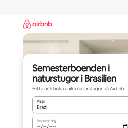
Hoppa
till
innehåll
Semesterboenden i
naturstugor i Brasilien
Hitta och boka unika naturstugor på Airbnb
Plats
När resultaten är tillgängliga kan du navigera me
Incheckning