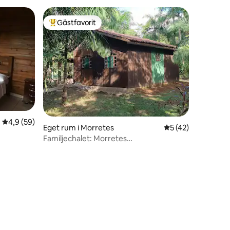
Gästfavorit
Populär gästfavorit
4,9 av 5 i genomsnittligt betyg, 59 omdömen
4,9 (59)
en
Eget rum i Morretes
5 av 5 i genomsnit
5 (42)
Familjechalet: Morretes
regnskogsvistelse