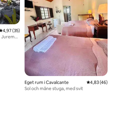
4,97 av 5 i genomsnittligt betyg, 35 omdömen
4,97 (35)
e Jurema
Eget rum i Cavalcante
4,83 av 5 i genomsnit
4,83 (46)
Sol och måne stuga, med svit
en