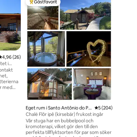
Gästfavorit
Gästfav
Populär gästfavorit
Gästfav
Glamping
vattenfal
Vakna til
din A‑fra
000 m² b
Jordão. ℹ️ Privat stuga och privat altan ⚠️
Kök och 2
badrum inne i s
sängkläde
Vattenfal
4,96 av 5 i genomsnittligt betyg, 26 omdömen
4,96 (26)
Stjärnhimmel 
tet i
par som s
kontakt
återföre
tterierna
er med
iv miljö,
a
Eget rum i Santo Antônio do Pin
5 av 5 i genomsnitt
5 (204)
fastighet
hal ( bairro Rio Preto)
Chalé Flôr ipê (kirsebär) frukost ingår
en
ad,
Vår stuga har en bubbelpool och
, utan att
kromoterapi, vilket gör den till den
perfekta tillflyktsorten för par som söker