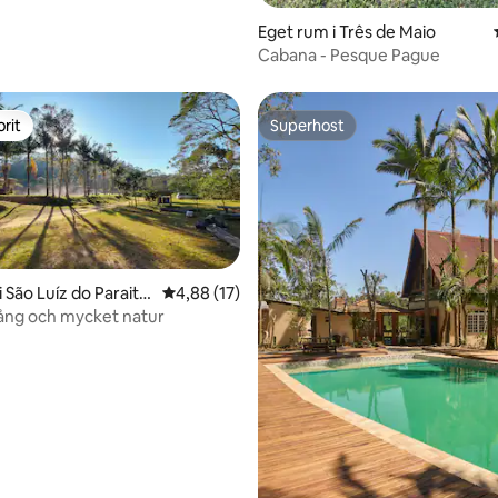
Eget rum i Três de Maio
Cabana - Pesque Pague
rit
Superhost
rit
Superhost
 São Luíz do Paraitin
4,88 av 5 i genomsnittligt betyg, 17 omdöm
4,88 (17)
lgång och mycket natur
tligt betyg, 30 omdömen