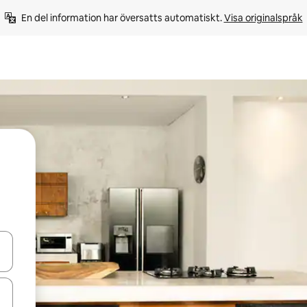
En del information har översatts automatiskt. 
Visa originalspråk
d upp- och nedåtpilarna eller utforska genom att trycka eller svepa.