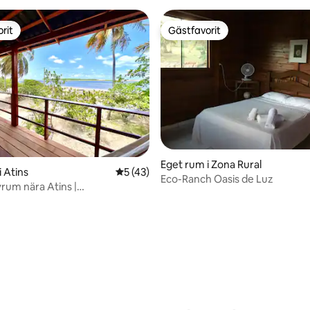
rit
Gästfavorit
rit
Gästfavorit
Eget rum i Zona Rural
i Atins
5 av 5 i genomsnittligt betyg, 43 omdöm
5 (43)
Eco-Ranch Oasis de Luz
um nära Atins |
tionering + frukost
tligt betyg, 30 omdömen