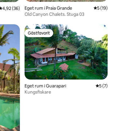
Eget rum i Praia Grande
5 av 5 i genomsnit
5 (19)
4,92 av 5 i genomsnittligt betyg, 36 omdömen
4,92 (36)
Old Canyon Chalets. Stuga 03
Gästfavorit
Gästfavorit
en
Eget rum i Guarapari
5 av 5 i genomsni
5 (7)
Kungsfiskare