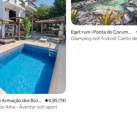
Eget rum i Ponta do Corumba
u
Glamping och frukost Canto d
Corumbau
i Armação dos Búzio
4,95 av 5 i genomsnittligt betyg, 19 omdöm
4,95 (19)
os Ama - Äventyr och sport
tligt betyg, 21 omdömen