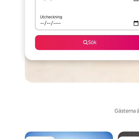
Utcheckning
Sök
Gästerna ä