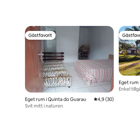
Gästfavorit
Gästfavo
Gästfavorit
Gästfavo
Eget rum i
ga
Enkel til
Eget rum i Quinta do Guarau
4,9 av 5 i genomsnit
4,9 (30)
Svit mitt i naturen