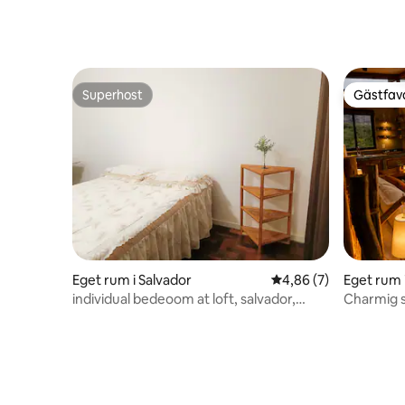
Superhost
Gästfavo
Superhost
Gästfavo
Eget rum i Salvador
4,86 av 5 i genomsni
4,86 (7)
Eget rum 
individual bedeoom at loft, salvador,
Charmig s
Brazil.