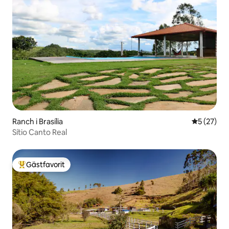
Ranch i Brasília
5 av 5 i g
5 (27)
Sítio Canto Real
Gästfavorit
Populär gästfavorit