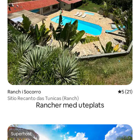
Ranch i Socorro
5 av 5 i g
5 (21)
Sitio Recanto das Tunicas (Ranch)
Rancher med uteplats
Superhost
Superhost