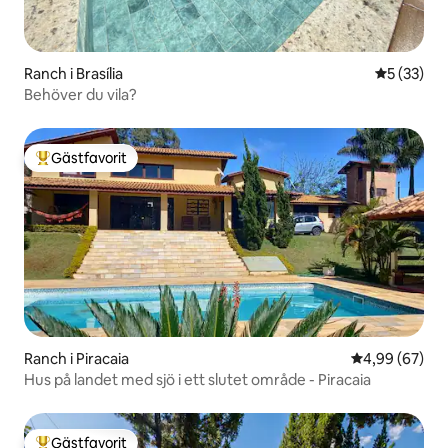
Ranch i Brasília
5 av 5 i g
5 (33)
Behöver du vila?
Gästfavorit
Populär gästfavorit
Ranch i Piracaia
4,99 av 5 i g
4,99 (67)
Hus på landet med sjö i ett slutet område - Piracaia
Gästfavorit