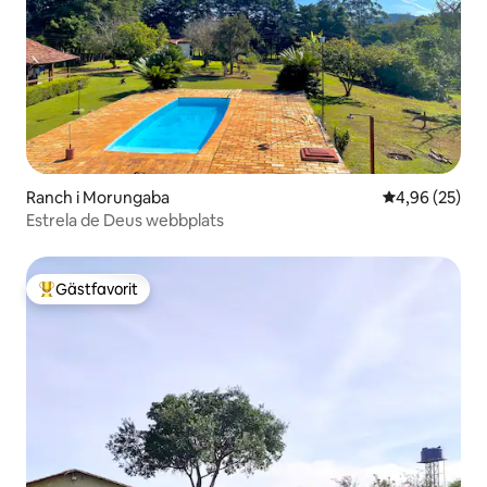
Ranch i Morungaba
4,96 av 5 i g
4,96 (25)
Estrela de Deus webbplats
Gästfavorit
Populär gästfavorit