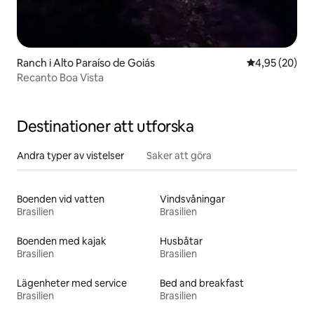
Ranch i Alto Paraíso de Goiás
4,95 av 5 i g
4,95 (20)
Recanto Boa Vista
Destinationer att utforska
Andra typer av vistelser
Saker att göra
Boenden vid vatten
Vindsvåningar
Brasilien
Brasilien
Boenden med kajak
Husbåtar
Brasilien
Brasilien
Lägenheter med service
Bed and breakfast
Brasilien
Brasilien