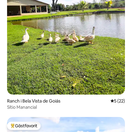
Ranch i Bela Vista de Goiás
5 av 5 i g
5 (22)
Sítio Manancial
Gästfavorit
Populär gästfavorit