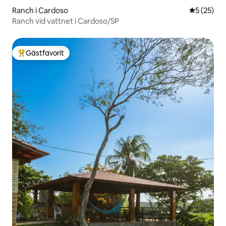
Ranch i Cardoso
5 av 5 i g
5 (25)
Ranch vid vattnet i Cardoso/SP
Gästfavorit
Populär gästfavorit