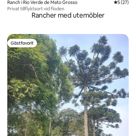
Ranch i Rio Verde de Mato Grosso
5 av 5 i g
5 (27)
Privat tillflyktsort vid floden
Rancher med utemöbler
Gästfavorit
Gästfavorit