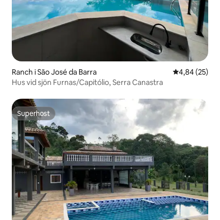
Ranch i São José da Barra
4,84 av 5 i g
4,84 (25)
Hus vid sjön Furnas/Capitólio, Serra Canastra
Superhost
Superhost