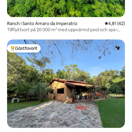
Ranch i Santo Amaro da Imperatriz
4,81 av 5 i g
4,81 (42)
Tillflyktsort på 20 000 m² med uppvärmd pool och spa i
bergen
Gästfavorit
Populär gästfavorit