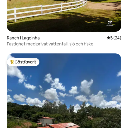
Ranch i Lagoinha
5 av 5 i g
5 (24)
Fastighet med privat vattenfall, sjö och fiske
Gästfavorit
Populär gästfavorit