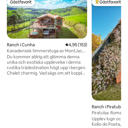
Gästfavorit
Gästfavorit
Gästfavorit
Populär gästfavor
Ranch i Cunha
4,95 av 5 i genomsnittligt bet
4,95 (153)
Kanadensisk timmerstuga av MontJacui
200 m² AltoMontanha
Du kommer aldrig att glömma denna
unika och exotiska upplevelse i denna
rustika trädestination högt upp i bergen.
Chalet charmig. Vad sägs om att koppla
av i bubbelpoolen med hydromassage
och njuta av champagne, eller i
hängmattor eller bänkar och dricka vin
med en underbar utsikt över
solnedgången 220 m² byggd yta: 110 m²
invändig yta och 110 m² av 2 däck Nedre
Ranch i Piratuba
våningen: stort vardagsrum, öppet kök,
Piratuba: Romanti
2 badrum och stor altan med bubbelpool
exilranch!
Upplev lugn och å
Övervåningen: 2 stora sovrum, övre
Exílio do Poeta, d
däck, horisontell hängmatta @montjacui