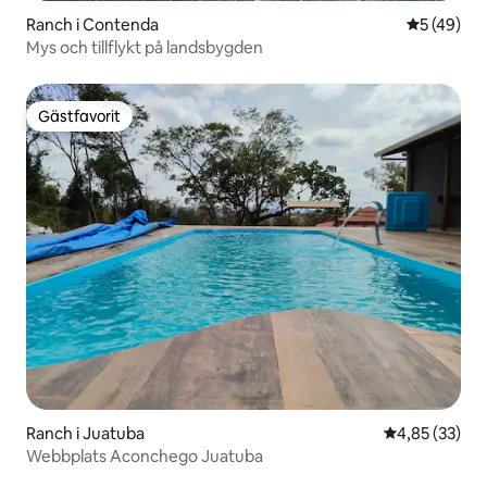
Ranch i Contenda
5 av 5 i g
5 (49)
Mys och tillflykt på landsbygden
Gästfavorit
Gästfavorit
Ranch i Juatuba
4,85 av 5 i g
4,85 (33)
Webbplats Aconchego Juatuba