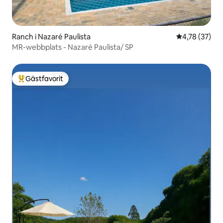
Ranch i Nazaré Paulista
4,78 av 5 i g
4,78 (37)
MR-webbplats - Nazaré Paulista/ SP
Gästfavorit
Populär gästfavorit