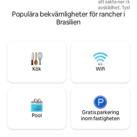
att sakta ner i lu
avskildhet. Tystnaden, grönskan och
Populära bekvämligheter för rancher i
utsikten skapar de
att vila eller fira som et
Brasilien
Flame Hut” har en
utomhus, den hun
bubbelpoolen i trä
avkoppling med en 
kalla nätter värm
inbjuder dig att la
kompletterar tillfl
och minnen. Kom!
Kök
Wifi
Gratis parkering
Pool
inom fastigheten