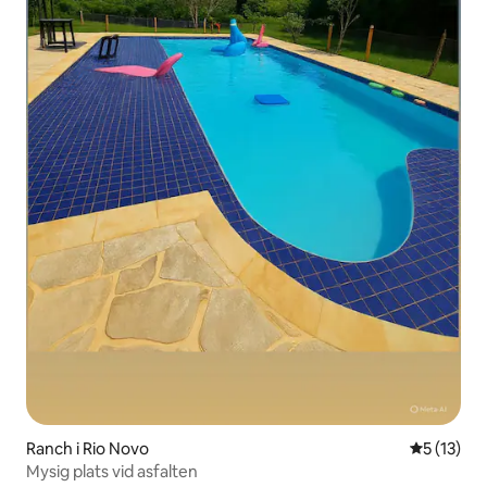
Ranch i Rio Novo
5 av 5 i g
5 (13)
Mysig plats vid asfalten