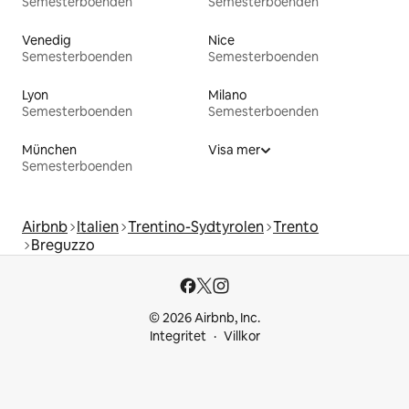
Semesterboenden
Semesterboenden
Venedig
Nice
Semesterboenden
Semesterboenden
Lyon
Milano
Semesterboenden
Semesterboenden
München
Visa mer
Semesterboenden
Airbnb
Italien
Trentino-Sydtyrolen
Trento
Breguzzo
© 2026 Airbnb, Inc.
Integritet
Villkor