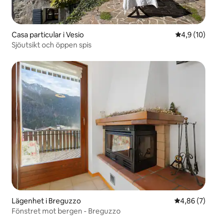
Casa particular i Vesio
4,9 av 5 i g
4,9 (10)
Sjöutsikt och öppen spis
Lägenhet i Breguzzo
4,86 av 5 i 
4,86 (7)
Fönstret mot bergen - Breguzzo