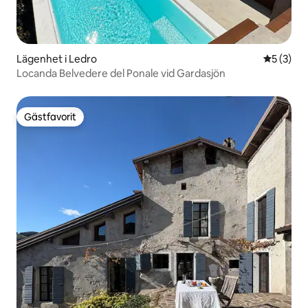
Lägenhet i Ledro
5 av 5 i 
5 (3)
Locanda Belvedere del Ponale vid Gardasjön
Gästfavorit
Gästfavorit