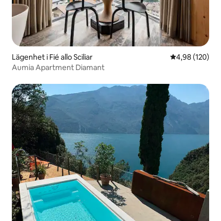
Lägenhet i Fié allo Sciliar
4,98 av 5 i ge
4,98 (120)
Aumia Apartment Diamant