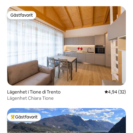
Gästfavorit
Gästfavorit
Lägenhet i Tione di Trento
4,94 av 5 i g
4,94 (32)
Lägenhet Chiara Tione
Gästfavorit
Populär gästfavorit