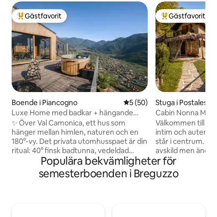
Gästfavorit
Gästfavorit
Populär gästfavorit
Populär gästfavor
Boende i Piancogno
5 av 5 i genomsnittligt be
5 (50)
Stuga i Postalesio
Luxe Home med badkar + hängande
Cabin Nonna Maria 
bastu i bergen
naturreservat
✨ Över Val Camonica, ett hus som
Välkommen till Bai
hänger mellan himlen, naturen och en
intim och autentis
180°-vy. Det privata utomhusspaet är din
står i centrum. St
ritual: 40° finsk badtunna, vedeldad
avskild men ändå lä
Populära bekvämligheter för
bastu och varm dusch under stjärnorna.
sällsynt balans so
🛏️ King-svit + dubbel mezzanin, 🛋️
avskildhet utan a
semesterboenden i Breguzzo
Vardagsrum med glasväggar och utsikt
komforten. Runt omkring finns inget
över dalen, Förstklassigt 🍳 kök, 📶
annat än skogen, 
Snabbt wifi 🚗 Privat parkering + laddning
hisnande utsikt s
av elbil 🌿 Avskildhet, lugn och
bergen som en må
välbefinnande: en romantisk semester
med årstiderna. De