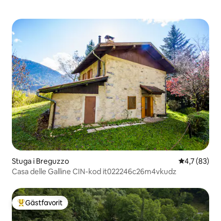
Stuga i Breguzzo
4,7 av 5 i g
4,7 (83)
Casa delle Galline CIN-kod it022246c26m4vkudz
Gästfavorit
Populär gästfavorit