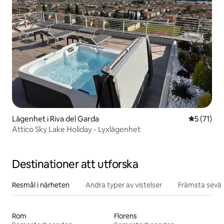
Lägenhet i Riva del Garda
5 av 5 i g
5 (71)
Attico Sky Lake Holiday - Lyxlägenhet
Destinationer att utforska
Resmål i närheten
Andra typer av vistelser
Främsta sevär
Rom
Florens