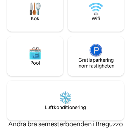
att uppleva långsamt, bland ljus, trä och
välkomnar, lugnar 
alpint lugn, med dalen framför dina ögon
hitta tid och utrym
och tiden som går långsammare för dig.
för dem du älskar.
Kök
Wifi
Gratis parkering
Pool
inom fastigheten
Luftkonditionering
Andra bra semesterboenden i Breguzzo