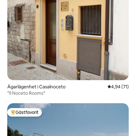
Ägarlägenhet i Casalnoceto
4,94 av 5 i g
4,94 (71)
”Il Noceto Rooms”
Gästfavorit
Populär gästfavorit