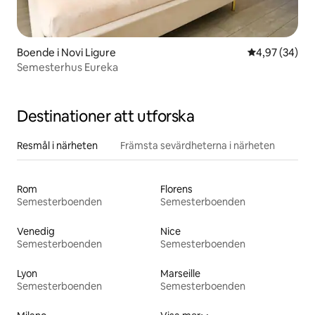
Boende i Novi Ligure
4,97 av 5 i g
4,97 (34)
Semesterhus Eureka
Destinationer att utforska
Resmål i närheten
Främsta sevärdheterna i närheten
Rom
Florens
Semesterboenden
Semesterboenden
Venedig
Nice
Semesterboenden
Semesterboenden
Lyon
Marseille
Semesterboenden
Semesterboenden