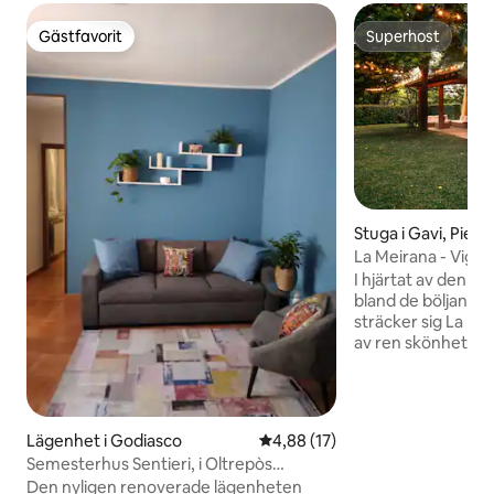
Gästfavorit
Superhost
Gästfavorit
Superhost
Stuga i Gavi, Pied
La Meirana - Vign
I hjärtat av den 
bland de böljande 
sträcker sig La Me
av ren skönhet, o
långt ögat når. Två dubbelsviter, ett
sovrum med dubb
enkelsängar och l
på dig för en viste
Lägenhet i Godiasco
4,88 av 5 i genomsnittligt be
4,88 (17)
avkoppling. Trädgården för gäster, det
Semesterhus Sentieri, i Oltrepòs
gemytliga köket 
grönska
Den nyligen renoverade lägenheten
med utsikt över r