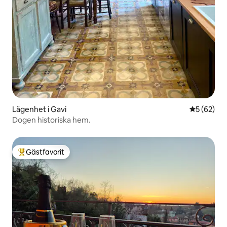
Lägenhet i Gavi
5 av 5 i g
5 (62)
Dogen historiska hem.
Gästfavorit
Populär gästfavorit