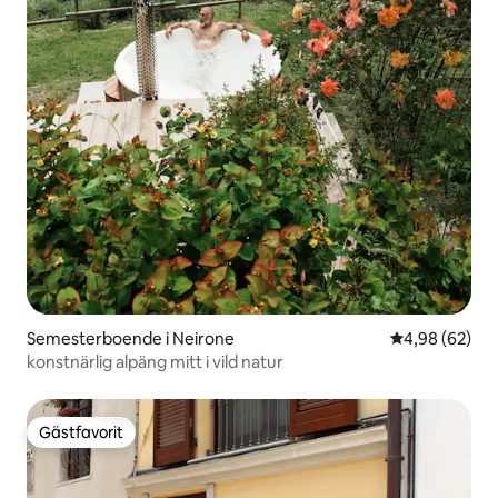
Semesterboende i Neirone
4,98 av 5 i g
4,98 (62)
konstnärlig alpäng mitt i vild natur
Gästfavorit
Gästfavorit