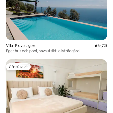
Villa i Pieve Ligure
5 av 5 i g
5 (72)
Eget hus och pool, havsutsikt, olivträdgård!
Gästfavorit
Gästfavorit