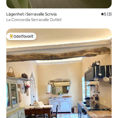
Lägenhet i Serravalle Scrivia
5 av 5 i 
5 (3)
La Concordia Serravalle Outlet
Gästfavorit
Populär gästfavorit