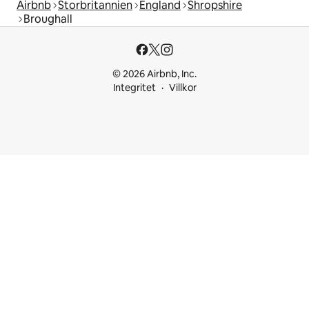
Airbnb
Storbritannien
England
Shropshire
Broughall
© 2026 Airbnb, Inc.
Integritet
Villkor