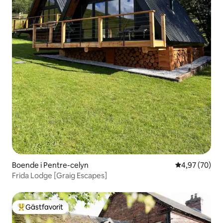
Boende i Pentre-celyn
4,97 av 5 i g
4,97 (70)
Frida Lodge [Graig Escapes]
Gästfavorit
Populär gästfavorit