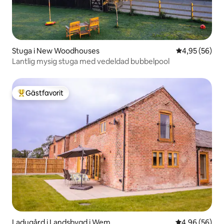
Stuga i New Woodhouses
4,95 av 5 i g
4,95 (56)
Lantlig mysig stuga med vedeldad bubbelpool
Gästfavorit
Populär gästfavorit
Ladugård i Landsbygd i Wem
4,96 av 5 i g
4,96 (56)