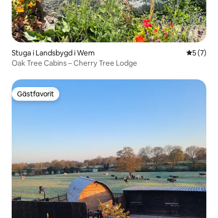
Stuga i Landsbygd i Wem
5 av 5 i 
5 (7)
Oak Tree Cabins – Cherry Tree Lodge
Gästfavorit
Gästfavorit