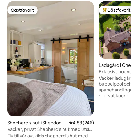
Gästfavorit
Gästfavorit
Gästfavorit
Populär gästfavor
Ladugård i Cheshi
nd Chester
Exklusivt boende i
Spabehandlingar o
Vacker ladugårds
bubbelpool och möj
spabehandlingar/
~ privat kock ~ pi
Perfekt för par, f
området kring hist
Nära till Oulton P
vackra landsbygde
Shepherd’s hut i Shebdon
4,83 av 5 i genomsnittligt bety
4,83 (246)
skogspromenader 
Vacker, privat Shepherd's hut med utsikt
närheten. Den omb
över sjön
Fly till vår avskilda shepherd's hut med
tillbaka från smed