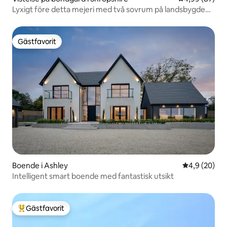
Lyxigt före detta mejeri med två sovrum på landsbygden i
Shropshire
Gästfavorit
Gästfavorit
Boende i Ashley
4,9 av 5 i g
4,9 (20)
Intelligent smart boende med fantastisk utsikt
Gästfavorit
Populär gästfavorit