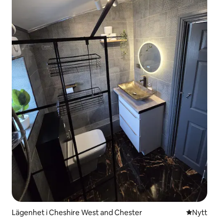
Lägenhet i Cheshire West and Chester
Nytt ställ
Nytt