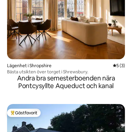
Lägenhet i Shropshire
5 av 5 i 
5 (3)
Bästa utsikten över torget i Shrewsbury.
Andra bra semesterboenden nära
Pontcysyllte Aqueduct och kanal
Gästfavorit
Populär gästfavorit