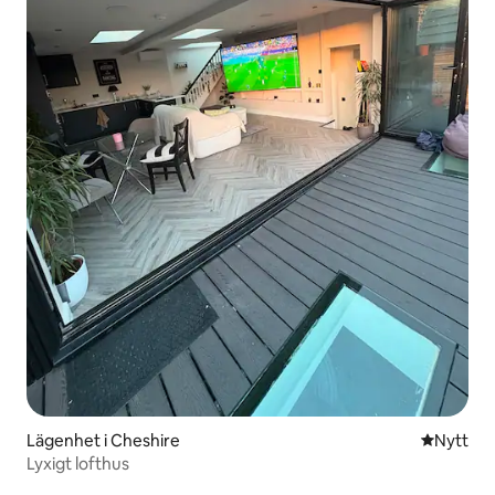
Lägenhet i Cheshire
Nytt ställ
Nytt
Lyxigt lofthus