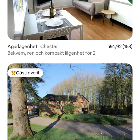
Ägarlägenhet i Chester
4,92 av 5 i ge
4,92 (153)
Bekväm, ren och kompakt lägenhet för 2
Gästfavorit
Populär gästfavorit