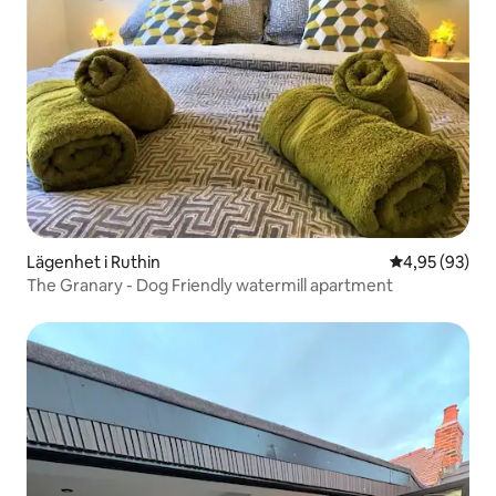
Lägenhet i Ruthin
4,95 av 5 i g
4,95 (93)
The Granary - Dog Friendly watermill apartment