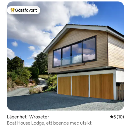
Gästfavorit
Populär gästfavorit
Lägenhet i Wroxeter
5 av 5 i g
5 (10)
Boat House Lodge, ett boende med utsikt