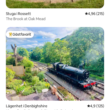
Stuga i Rossett
4,96 av 5 i ge
4,96 (215)
The Brook at Oak Mead
Gästfavorit
Populär gästfavorit
Lägenhet i Denbighshire
4,9 av 5 i ge
4,9 (125)