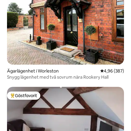
Ägarlägenhet i Worleston
4,96 av 5 i ge
4,96 (387)
Snygg lägenhet med två sovrum nära Rookery Hall
Gästfavorit
Populär gästfavorit