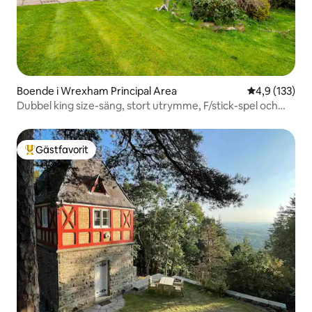
Boende i Wrexham Principal Area
4,9 av 5 i ge
4,9 (133)
Dubbel king size-säng, stort utrymme, F/stick-spel och
xbox
Gästfavorit
Populär gästfavorit