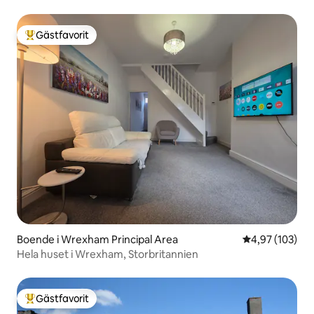
Gästfavorit
Populär gästfavorit
Boende i Wrexham Principal Area
4,97 av 5 i ge
4,97 (103)
Hela huset i Wrexham, Storbritannien
Gästfavorit
Populär gästfavorit