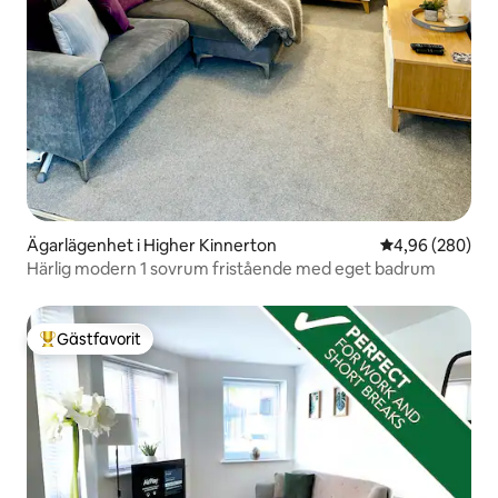
Ägarlägenhet i Higher Kinnerton
4,96 av 5 i ge
4,96 (280)
Härlig modern 1 sovrum fristående med eget badrum
Gästfavorit
Populär gästfavorit