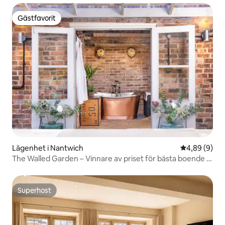
Gästfavorit
Gästfavorit
Lägenhet i Nantwich
4,89 av 5 i 
4,89 (9)
The Walled Garden – Vinnare av priset för bästa boende i
Cheshire 2026!
Superhost
Superhost