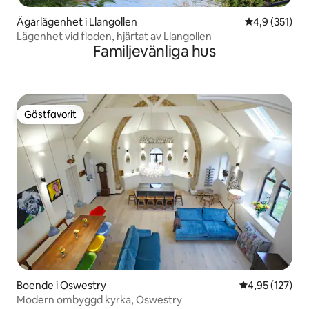
Ägarlägenhet i Llangollen
4,9 av 5 i ge
4,9 (351)
Lägenhet vid floden, hjärtat av Llangollen
Familjevänliga hus
Gästfavorit
Gästfavorit
Boende i Oswestry
4,95 av 5 i ge
4,95 (127)
Modern ombyggd kyrka, Oswestry