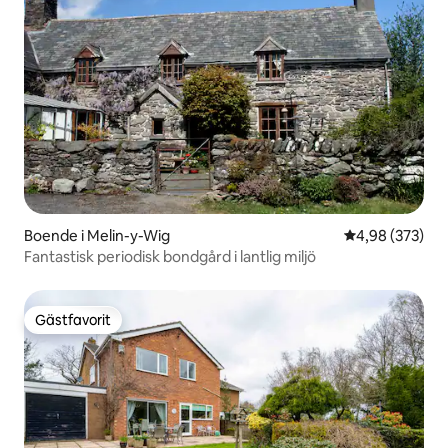
Boende i Melin-y-Wig
4,98 av 5 i ge
4,98 (373)
Fantastisk periodisk bondgård i lantlig miljö
Gästfavorit
Gästfavorit