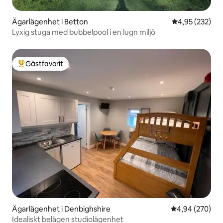
Ägarlägenhet i Betton
4,95 av 5 i ge
4,95 (232)
Lyxig stuga med bubbelpool i en lugn miljö
Gästfavorit
Populär gästfavorit
Ägarlägenhet i Denbighshire
4,94 av 5 i ge
4,94 (270)
Idealiskt belägen studiolägenhet