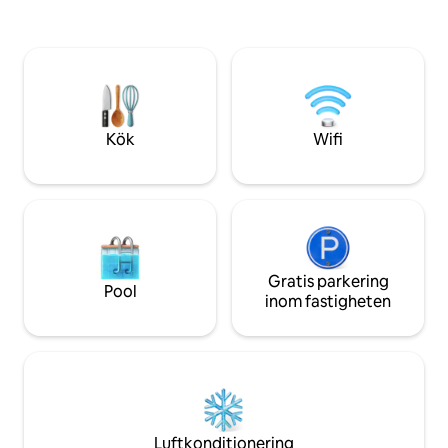
närheten. Den omb
Stugan ligger i ett område med
tillbaka från smed
enastående naturlig skönhet. Det finns
ingång, säker par
direkt tillgång till bogseringsvägen där
fantastisk privat 
du kan gå i flera kilometer. Jag har för
två sovrum och tv
närvarande en vistelse på minst 2 nätter
detaljer överallt.
men kan tillåta 1 natt vistelse vänligen
fråga
Kök
Wifi
Gratis parkering
Pool
inom fastigheten
Luftkonditionering