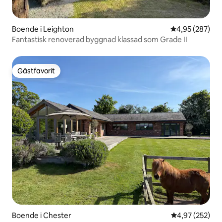
Boende i Leighton
4,95 av 5 i ge
4,95 (287)
Fantastisk renoverad byggnad klassad som Grade II
Gästfavorit
Gästfavorit
Boende i Chester
4,97 av 5 i ge
4,97 (252)