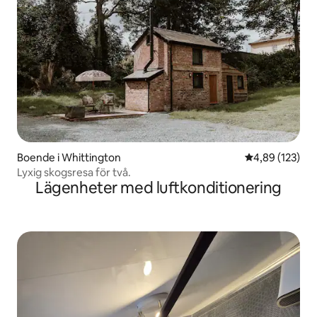
Boende i Whittington
4,89 av 5 i ge
4,89 (123)
Lyxig skogsresa för två.
Lägenheter med luftkonditionering