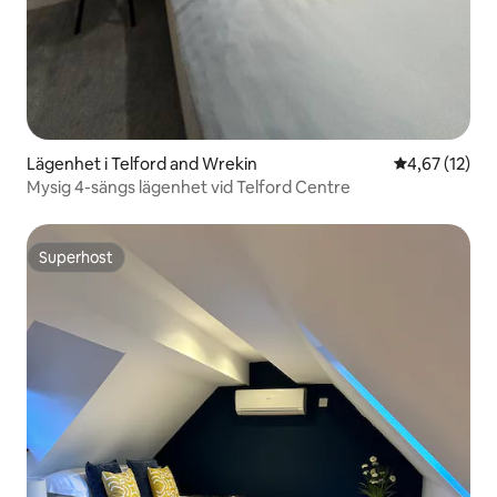
Lägenhet i Telford and Wrekin
4,67 av 5 i g
4,67 (12)
Mysig 4-sängs lägenhet vid Telford Centre
Superhost
Superhost