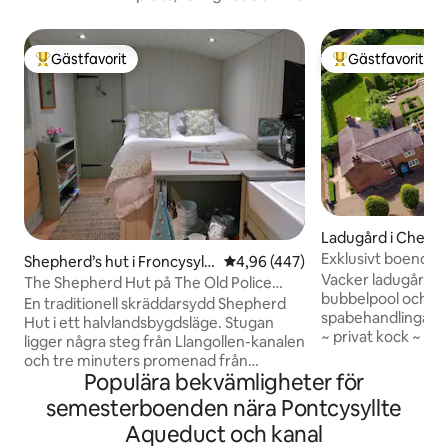
Gästfavorit
Gästfavorit
Populär gästfavorit
Populär gästfavor
Ladugård i Cheshi
nd Chester
Exklusivt boende i
Shepherd’s hut i Froncysyllt
4,96 av 5 i genomsnittligt bet
4,96 (447)
Spabehandlingar o
Vacker ladugårds
e
The Shepherd Hut på The Old Police
bubbelpool och möj
House
En traditionell skräddarsydd Shepherd
spabehandlingar/
Hut i ett halvlandsbygdsläge. Stugan
~ privat kock ~ pi
ligger några steg från Llangollen-kanalen
Perfekt för par, f
och tre minuters promenad från
området kring hist
Populära bekvämligheter för
Pontcysyllte Aqueduct. Offas Dyke löper
Nära till Oulton P
längs dragvägen. Det finns två utmärkta
semesterboenden nära Pontcysyllte
vackra landsbygde
pubar några minuters promenad,
Aqueduct och kanal
skogspromenader 
postkontor, pizzahämtning och café.