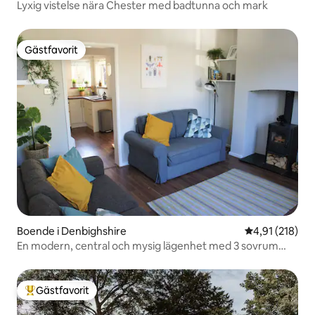
Lyxig vistelse nära Chester med badtunna och mark
Gästfavorit
Gästfavorit
Boende i Denbighshire
4,91 av 5 i ge
4,91 (218)
En modern, central och mysig lägenhet med 3 sovrum
och terrass
Gästfavorit
Populär gästfavorit