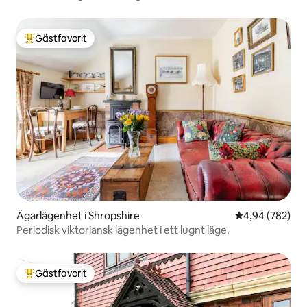
Gästfavorit
Populär gästfavorit
Ägarlägenhet i Shropshire
4,94 av 5 i ge
4,94 (782)
Periodisk viktoriansk lägenhet i ett lugnt läge.
Gästfavorit
Populär gästfavorit