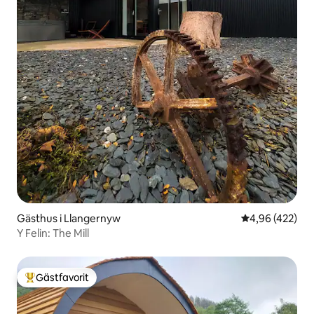
Gästhus i Llangernyw
4,96 av 5 i ge
4,96 (422)
Y Felin: The Mill
Gästfavorit
Populär gästfavorit