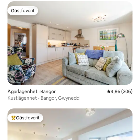
Gästfavorit
Gästfavorit
Ägarlägenhet i Bangor
4,86 av 5 i ge
4,86 (206)
Kustlägenhet - Bangor, Gwynedd
Gästfavorit
Populär gästfavorit