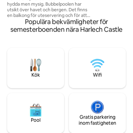
din stugas veranda
hydda men mysig. Bubbelpoolen har
spektakulära utsi
utsikt över havet och bergen. Det finns
säkert att hitta någ
en balkong för uteservering och för att
själ.
Populära bekvämligheter för
njuta av den fantastiska utsikten.
romantisk tillflykt i ett område med
semesterboenden nära Harlech Castle
enastående naturlig skönhet. Det är 5
minuter från stranden i en bil, samt kulle,
skog och bergsvandringar. Stugan har
värme, spishäll, mikrovågsugn, brödrost
och dusch/toalett inuti. En eldstad finns
på plats plus en grill, om du är 6 fot plus
titta på min andra hydda eller stuga
eftersom de är större
Kök
Wifi
Gratis parkering
Pool
inom fastigheten