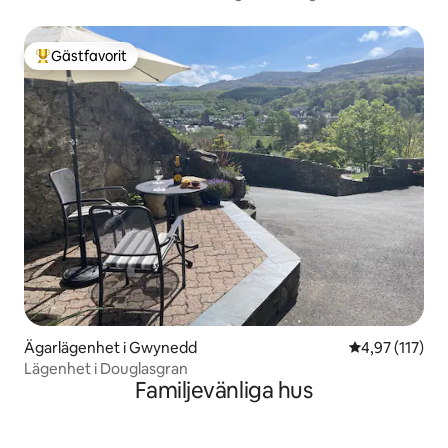
Gästfavorit
Populär gästfavorit
Ägarlägenhet i Gwynedd
4,97 av 5 i ge
4,97 (117)
Lägenhet i Douglasgran
Familjevänliga hus