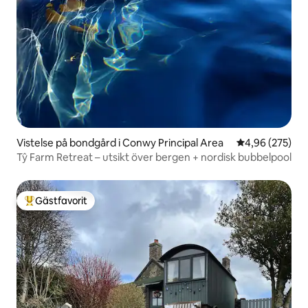
Vistelse på bondgård i Conwy Principal Area
4,96 av 5 i ge
4,96 (275)
Tŷ Farm Retreat – utsikt över bergen + nordisk bubbelpool
Gästfavorit
Populär gästfavorit