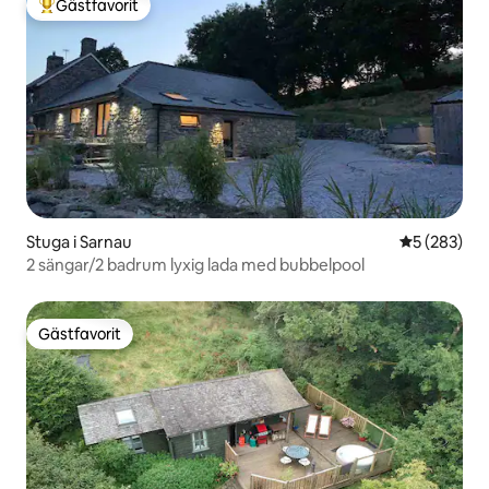
Gästfavorit
Populär gästfavorit
Stuga i Sarnau
5 av 5 i ge
5 (283)
2 sängar/2 badrum lyxig lada med bubbelpool
Gästfavorit
Gästfavorit