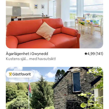
Ägarlägenhet i Gwynedd
4,99 av 5 i ge
4,99 (141)
Kustens själ... med havsutsikt!
Gästfavorit
Populär gästfavorit