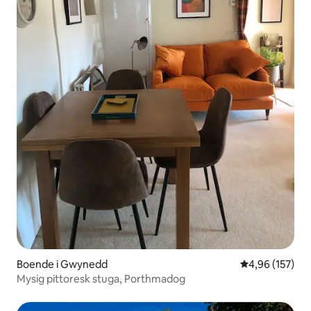
Boende i Gwynedd
4,96 av 5 i ge
4,96 (157)
Mysig pittoresk stuga, Porthmadog