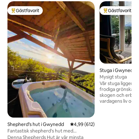
Gästfavorit
Gästfavorit
Populär gästfavorit
Populär gästfavor
Stuga i Gwynedd
Mysigt stuga
Vår stuga ligger i
frodiga grönskan i
skogen och erbjuder
vardagens liv och 
till de lugnande l
har chansen att u
skönheten som omger dig
Shepherd’s hut i Gwynedd
4,99 av 5 i genomsnittligt bety
4,99 (612)
det handlar om att
pittoreska stigar,
Fantastisk shepherd's hut med
skogarna eller hel
bubbelpool och havsutsikt
Denna Shepherds Hut är vår minsta