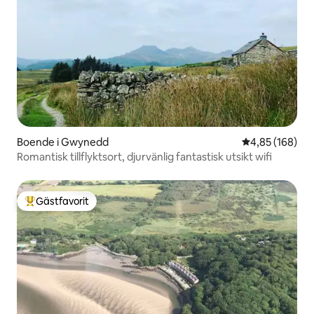
Boende i Gwynedd
4,85 av 5 i ge
4,85 (168)
Romantisk tillflyktsort, djurvänlig fantastisk utsikt wifi
Gästfavorit
Populär gästfavorit