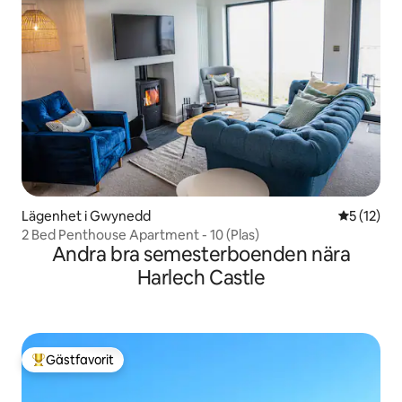
Lägenhet i Gwynedd
5 av 5 i g
5 (12)
2 Bed Penthouse Apartment - 10 (Plas)
Andra bra semesterboenden nära
Harlech Castle
Gästfavorit
Populär gästfavorit