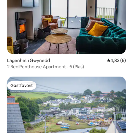
Lägenhet i Gwynedd
4,83 av 5 i 
4,83 (6)
2 Bed Penthouse Apartment - 6 (Plas)
Gästfavorit
Gästfavorit