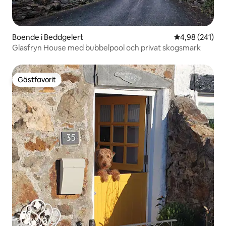
Boende i Beddgelert
4,98 av 5 i ge
4,98 (241)
Glasfryn House med bubbelpool och privat skogsmark
Gästfavorit
Gästfavorit