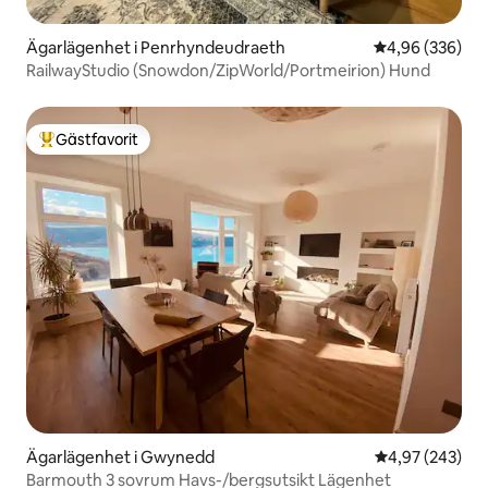
Ägarlägenhet i Penrhyndeudraeth
4,96 av 5 i ge
4,96 (336)
RailwayStudio (Snowdon/ZipWorld/Portmeirion) Hund
Gästfavorit
Populär gästfavorit
Ägarlägenhet i Gwynedd
4,97 av 5 i ge
4,97 (243)
Barmouth 3 sovrum Havs-/bergsutsikt Lägenhet