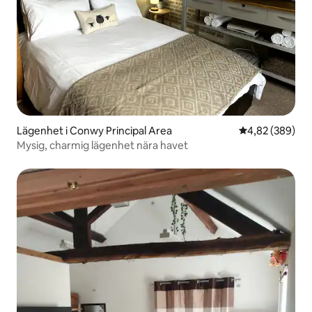
Lägenhet i Conwy Principal Area
4,82 av 5 i ge
4,82 (389)
Mysig, charmig lägenhet nära havet