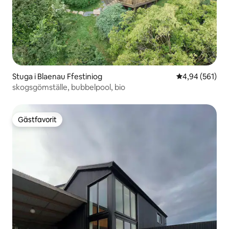
Stuga i Blaenau Ffestiniog
4,94 av 5 i ge
4,94 (561)
skogsgömställe, bubbelpool, bio
Gästfavorit
Gästfavorit