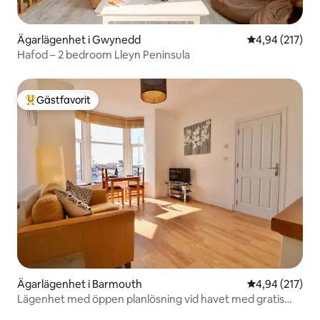
Ägarlägenhet i Gwynedd
4,94 av 5 i ge
4,94 (217)
Hafod – 2 bedroom Lleyn Peninsula
Gästfavorit
Populär gästfavorit
Ägarlägenhet i Barmouth
4,94 av 5 i ge
4,94 (217)
Lägenhet med öppen planlösning vid havet med gratis
parkering