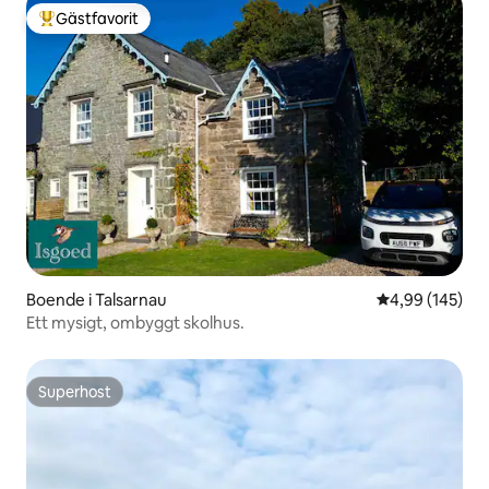
Gästfavorit
Populär gästfavorit
Boende i Talsarnau
4,99 av 5 i ge
4,99 (145)
Ett mysigt, ombyggt skolhus.
Superhost
Superhost