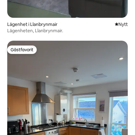
Lägenhet i Llanbrynmair
Nytt ställ
Nytt
Lägenheten, Llanbrynmair.
Gästfavorit
Gästfavorit