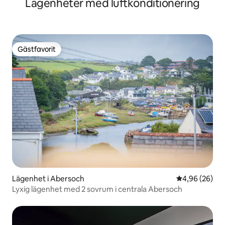
Lägenheter med luftkonditionering
Gästfavorit
Gästfavorit
Lägenhet i Abersoch
4,96 av 5 i g
4,96 (26)
Lyxig lägenhet med 2 sovrum i centrala Abersoch