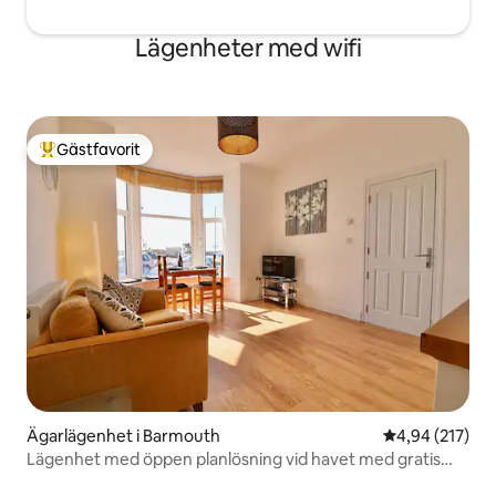
Lägenheter med wifi
Gästfavorit
Populär gästfavorit
Ägarlägenhet i Barmouth
4,94 av 5 i ge
4,94 (217)
Lägenhet med öppen planlösning vid havet med gratis
parkering