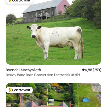
Gästfavorit
Populär gästfavorit
Boende i Machynlleth
4,88 av 5 i ge
4,88 (259)
Beudy Banc Barn Conversion fantastisk utsikt
Gästfavorit
Populär gästfavorit