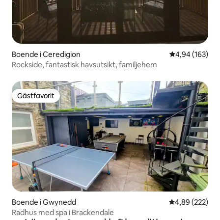
Boende i Ceredigion
4,94 av 5 i ge
4,94 (163)
Rockside, fantastisk havsutsikt, familjehem
Gästfavorit
Gästfavorit
Boende i Gwynedd
4,89 av 5 i ge
4,89 (222)
Radhus med spa i Brackendale