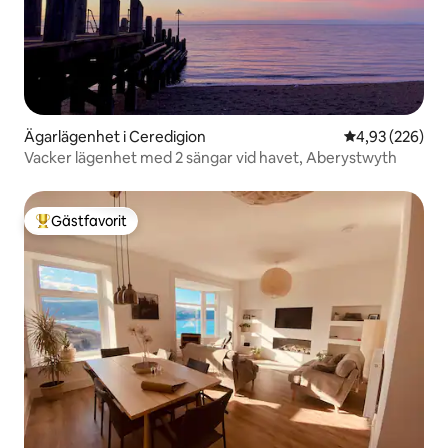
Ägarlägenhet i Ceredigion
4,93 av 5 i ge
4,93 (226)
Vacker lägenhet med 2 sängar vid havet, Aberystwyth
Gästfavorit
Populär gästfavorit