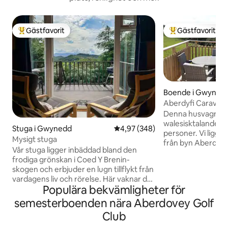
Gästfavorit
Gästfavorit
Populär gästfavorit
Populär gästfavor
Boende i Gwyned
Aberdyfi Caravan.
Denna husvagn me
walesisktalande f
Stuga i Gwynedd
4,97 av 5 i genomsnittligt bety
4,97 (348)
personer. Vi ligg
Mysigt stuga
från byn Aberdyfi,
Vår stuga ligger inbäddad bland den
och den underbara
frodiga grönskan i Coed Y Brenin-
Nära till Wales kuststig. Moun
skogen och erbjuder en lugn tillflykt från
och underbara pr
vardagens liv och rörelse. Här vaknar du
detta vackra områ
Populära bekvämligheter för
till de lugnande ljuden av naturen och
National Park. Dju
har chansen att utforska den hisnande
Kortaste tillåtna vi
semesterboenden nära Aberdovey Golf
skönheten som omger dig. Oavsett om
nätter för helgdag
Club
det handlar om att vandra längs
skollov, men vänl
pittoreska stigar, cykla genom de gamla