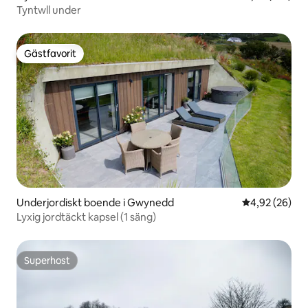
Tyntwll under
Gästfavorit
Gästfavorit
Underjordiskt boende i Gwynedd
4,92 av 5 i g
4,92 (26)
Lyxig jordtäckt kapsel (1 säng)
Superhost
Superhost