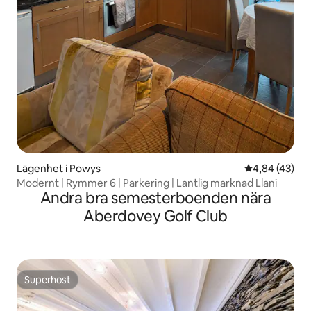
Lägenhet i Powys
4,84 av 5 i g
4,84 (43)
Modernt | Rymmer 6 | Parkering | Lantlig marknad Llani
Andra bra semesterboenden nära
Aberdovey Golf Club
Superhost
Superhost