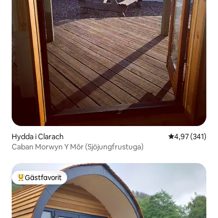
Hydda i Clarach
4,97 av 5 i ge
4,97 (341)
Caban Morwyn Y Môr (Sjöjungfrustuga)
Gästfavorit
Populär gästfavorit