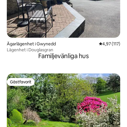
Ägarlägenhet i Gwynedd
4,97 av 5 i ge
4,97 (117)
Lägenhet i Douglasgran
Familjevänliga hus
Gästfavorit
Gästfavorit