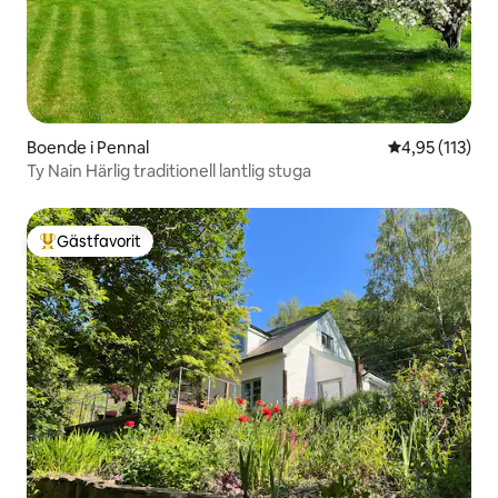
Boende i Pennal
4,95 av 5 i ge
4,95 (113)
Ty Nain Härlig traditionell lantlig stuga
Gästfavorit
Populär gästfavorit