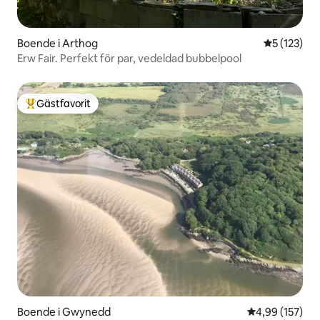
Boende i Arthog
5 av 5 i ge
5 (123)
Erw Fair. Perfekt för par, vedeldad bubbelpool
Gästfavorit
Populär gästfavorit
Boende i Gwynedd
4,99 av 5 i ge
4,99 (157)