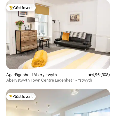
Gästfavorit
Populär gästfavorit
Ägarlägenhet i Aberystwyth
4,96 av 5 i ge
4,96 (308)
Aberystwyth Town Centre Lägenhet 1 - Ystwyth
Gästfavorit
Populär gästfavorit