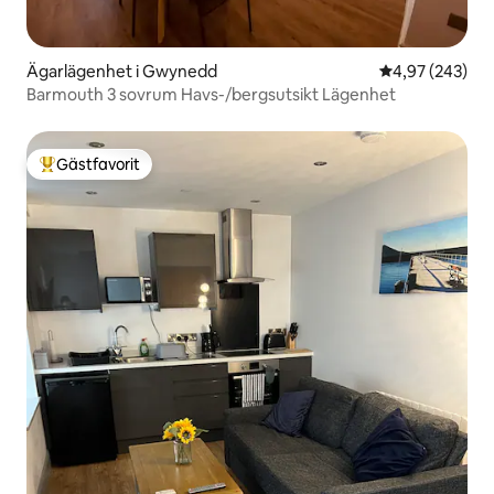
Ägarlägenhet i Gwynedd
4,97 av 5 i ge
4,97 (243)
Barmouth 3 sovrum Havs-/bergsutsikt Lägenhet
Gästfavorit
Populär gästfavorit