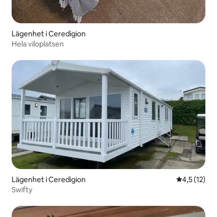
Lägenhet i Ceredigion
Hela viloplatsen
Lägenhet i Ceredigion
4,5 av 5 i 
4,5 (12)
Swifty