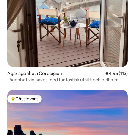
Ägarlägenhet i Ceredigion
4,95 av 5 i ge
4,95 (113)
Lägenhet vid havet med fantastisk utsikt och delfiner
också!
Gästfavorit
Populär gästfavorit