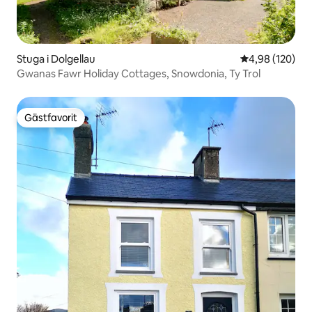
Stuga i Dolgellau
4,98 av 5 i ge
4,98 (120)
Gwanas Fawr Holiday Cottages, Snowdonia, Ty Trol
Gästfavorit
Gästfavorit