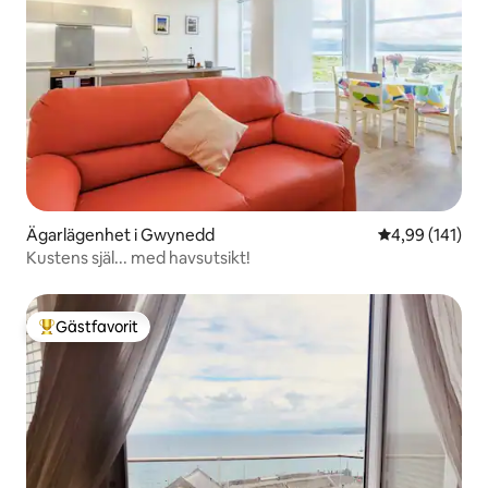
Ägarlägenhet i Gwynedd
4,99 av 5 i ge
4,99 (141)
Kustens själ... med havsutsikt!
Gästfavorit
Populär gästfavorit