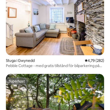
Stuga i Gwynedd
4,79 av 5 i ge
4,79 (282)
Pebble Cottage - med gratis tillstånd för bilparkering på
stranden!
Superhost
Superhost