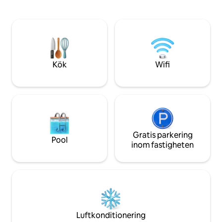
behöver en kort p
skogarna eller helt enkelt koppla av på
dag.
din stugas veranda och njuta av den
spektakulära utsikten, kommer du
säkert att hitta något som talar till din
själ.
Kök
Wifi
Gratis parkering
Pool
inom fastigheten
Luftkonditionering