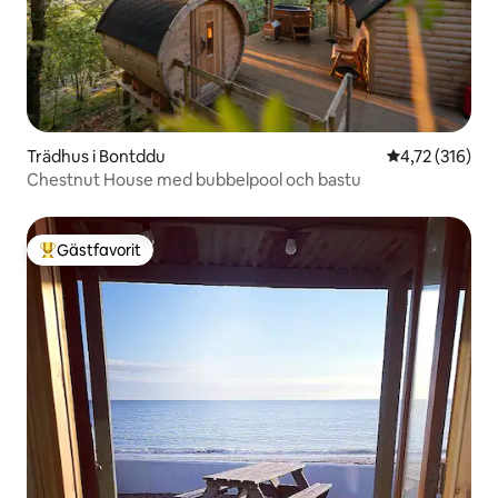
Trädhus i Bontddu
4,72 av 5 i ge
4,72 (316)
Chestnut House med bubbelpool och bastu
Gästfavorit
Populär gästfavorit