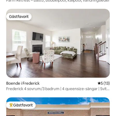
Farm Retreat – bastu, bubbelpool, kallpool, vandringsleder
Gästfavorit
Gästfavorit
Boende i Frederick
5 av 5 i g
5 (13)
Frederick 4 sovrum/3 badrum | 4 queensize-sängar | Svit
på bottenvåningen
Gästfavorit
Populär gästfavorit