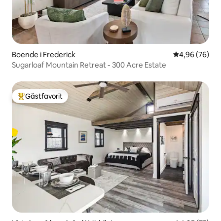
Boende i Frederick
4,96 av 5 i g
4,96 (76)
Sugarloaf Mountain Retreat - 300 Acre Estate
Gästfavorit
Populär gästfavorit