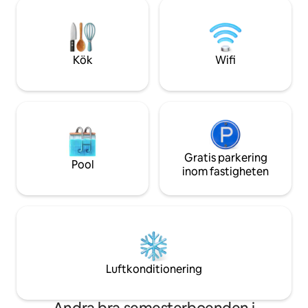
minnesskum king be
rolig! Ägarna ger råd om sina
möblerat badrum! Vi erbjuder e
favoritställen och restauranger! Enkel
nyckellös ingång o
självincheckning. Gratis parkering finns
en sällsynthet för
på tomten.
Invånare bor ovan
Kök
Wifi
husdjur, hög musik 
Gratis parkering
Pool
inom fastigheten
Luftkonditionering