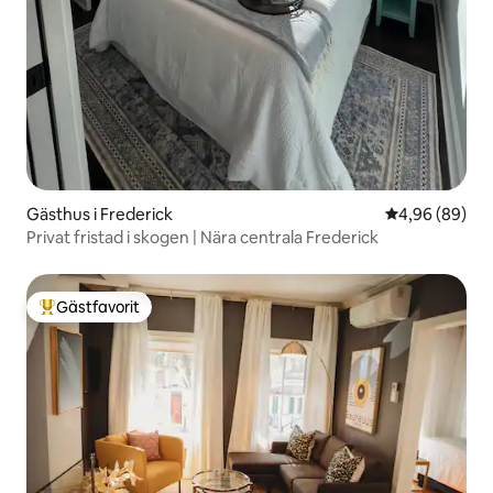
Gästhus i Frederick
4,96 av 5 i g
4,96 (89)
Privat fristad i skogen | Nära centrala Frederick
Gästfavorit
Populär gästfavorit