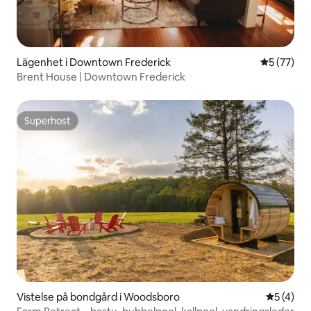
Lägenhet i Downtown Frederick
5 av 5 i g
5 (77)
Brent House | Downtown Frederick
Superhost
Superhost
Vistelse på bondgård i Woodsboro
5 av 5 i 
5 (4)