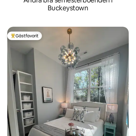
Andra bra semesterboenden i
Buckeystown
Gästfavorit
Populär gästfavorit