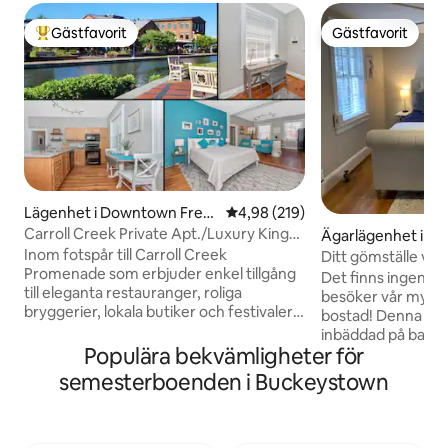
Gästfavorit
Gästfavorit
Populär gästfavorit
Gästfavorit
Lägenhet i Downtown Fred
4,98 av 5 i genomsnittligt bety
4,98 (219)
erick
Carroll Creek Private Apt./Luxury King-
Ägarlägenhet i D
säng
rederick
Inom fotspår till Carroll Creek
Ditt gömställe vän
Promenade som erbjuder enkel tillgång
centrum.
Det finns ingen p
till eleganta restauranger, roliga
besöker vår mysig
bryggerier, lokala butiker och festivaler i
bostad! Denna andra våningenhet ligger
överflöd! Modern renovering och
inbäddad på baksid
möbler inklusive en king size-säng med
Populära bekvämligheter för
hem som har omvan
minnesskum. Njut av din egen lägenhet
lägenhetsboende
semesterboenden i Buckeystown
med vida öppna ytor och högt i tak som
kryssar i alla rutor
ger fantastiskt ljus. Historisk byggnad
långtidsvistelse. Njut av ett öppet
(cirka 1840) med alla moderna möten för
vardagsrum/matpl
att göra din vistelse superbekväm och