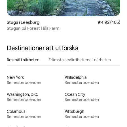
Stuga i Leesburg
4,92 av 5 i ge
4,92 (405)
Stugan på Forest Hills Farm
Destinationer att utforska
Resmål i närheten
Främsta sevärdheterna i närheten
New York
Philadelphia
Semesterboenden
Semesterboenden
Washington, D.C.
Ocean City
Semesterboenden
Semesterboenden
Columbus
Pittsburgh
Semesterboenden
Semesterboenden