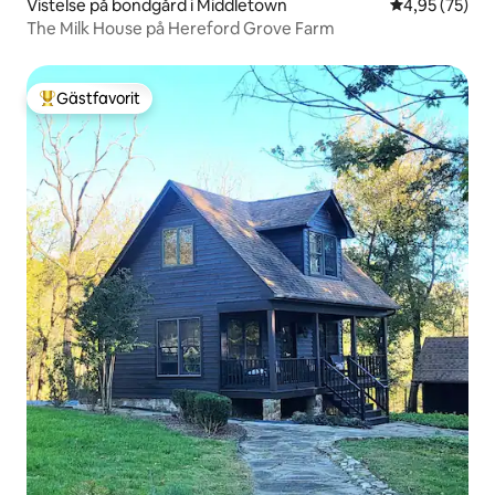
Vistelse på bondgård i Middletown
4,95 av 5 i g
4,95 (75)
The Milk House på Hereford Grove Farm
Gästfavorit
Populär gästfavorit