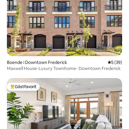
Boende i Downtown Frederick
5 av 5 i g
5 (39)
Maxwell House-Luxury Townhome- Downtown Frederick
Gästfavorit
Populär gästfavorit