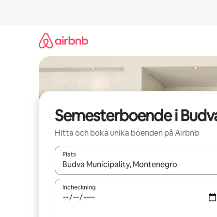
Hoppa
till
innehåll
Semesterboende i Budv
Hitta och boka unika boenden på Airbnb
Plats
När resultaten är tillgängliga kan du navigera me
Incheckning