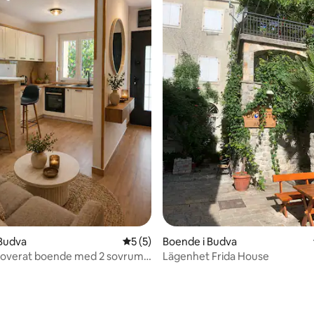
tligt betyg, 19 omdömen
 Budva
5 av 5 i genomsnittligt betyg, 5 omdöm
5 (5)
Boende i Budva
noverat boende med 2 sovrum •
Lägenhet Frida House
ill stranden och gamla stan