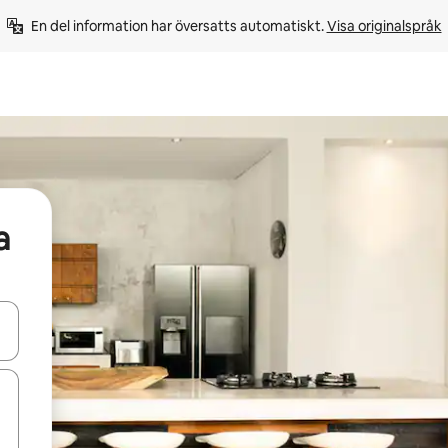
En del information har översatts automatiskt. 
Visa originalspråk
a
d upp- och nedåtpilarna eller utforska genom att trycka eller svepa.