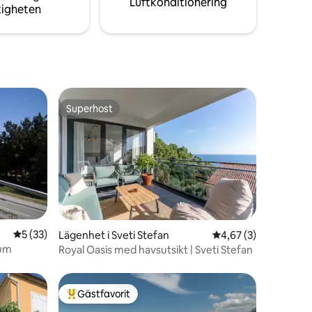
Luftkonditionering
tigheten
Superhost
Superhost
5 av 5 i genomsnittligt betyg, 33 omdömen
5 (33)
en
Lägenhet i Sveti Stefan
4,67 av 5 i genomsni
4,67 (3)
rum
Royal Oasis med havsutsikt | Sveti Stefan
Gästfavorit
Populär gästfavorit