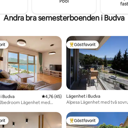
Pool
airbnb.com/h/zenstardome
fas
Andra bra semesterboenden i Budva
rit
Gästfavorit
rit
Populär gästfavorit
tligt betyg, 23 omdömen
Lägenhet i Budva
i Budva
4,76 av 5 i genomsnittligt betyg, 45 omdöm
4,76 (45)
Alpesa Lägenhet med två sov
e 2bedroom Lägenhet med
t
rit
Gästfavorit
rit
Populär gästfavorit