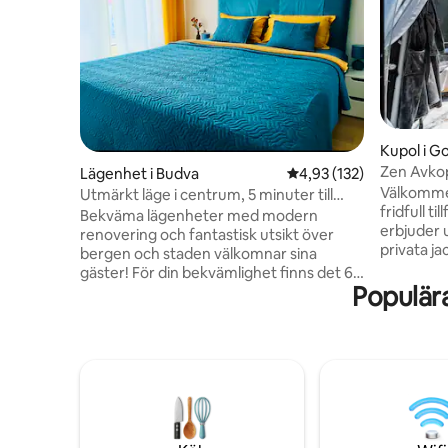
Kupol i Go
Zen Avko
Lägenhet i Budva
4,93 av 5 i genomsnitt
4,93 (132)
Välkommen 
Utmärkt läge i centrum, 5 minuter till
fridfull t
havet och parkering
Bekväma lägenheter med modern
erbjuder 
renovering och fantastisk utsikt över
privata j
bergen och staden välkomnar sina
och fantas
gäster! För din bekvämlighet finns det 6
hemmagjo
Populär
sovplatser: 2 sängar 160 och en stor
tillgängli
bäddsoffa, 2 badrum med
tillagade 
duschprodukter och tvättmaskin. I köket
inbjuder 
finns alla nödvändiga apparater:
naturliga 
kaffemaskin fylld med bönkaffe, ugn,
https://a
mikrovågsugn, vattenkokare.
https://a
Höghastighetsinternet,
https://
luftkonditionering och persienner i varje
https://
rum. 2 terrasser med utsikt över bergen