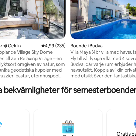
rnji Ceklin
4,99 av 5 i genomsnittligt betyg, 235 omdöm
4,99 (235)
Boende i Budva
pplande Village Sky Dome
Villa Maya (4br villa med havsut
ligt betyg, 132 omdömen
pool | 8p)
till Zen Relaxing Village – en
Fly till vår lyxiga villa med 4 sov
illflyktsort omgiven av natur, som
Budva, där varje rum erbjuder 
unika geodetiska kupoler med
havsutsikt. Koppla av i din priva
acuzzier, bastur, utomhuspool
med utsikt över den fantastiska
tisk utsikt. Läcker
Budva. Varje sovrum har ett eg
rd frukost och middag är
badrum, vilket garanterar max
a bekvämligheter för semesterboenden
ga på begäran, färska och
komfort och integritet. Koppla av i ett
med lokala ingredienser. Vi
rymligt vardagsrum och ett full
dig också att smaka på våra
kök, perfekt för familjer. Med sin
viner.
atmosfär och moderna bekväm
irbnb.com/h/zengeodesic1
lovar vår villa en oförglömlig vis
irbnb.com/h/zengeodesic2
Boka nu för en perfekt blandnin
airbnb.com/h/zenskydome
och lugn! Välkomna till Villa Ma
airbnb.com/h/zengalaxydome
Gratis p