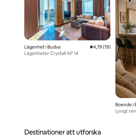
Lägenhet i Budva
4,79 av 5 i genomsnit
4,79 (19)
Lägenheter Crystall AP 14
Boende i
Lyxigt re
Gångväg t
Destinationer att utforska