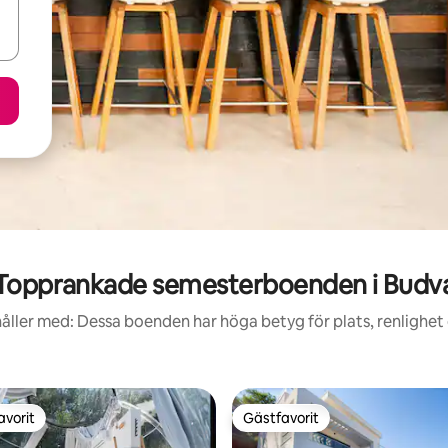
Topprankade semesterboenden i Budv
åller med: Dessa boenden har höga betyg för plats, renlighet
avorit
Gästfavorit
gästfavorit
Gästfavorit