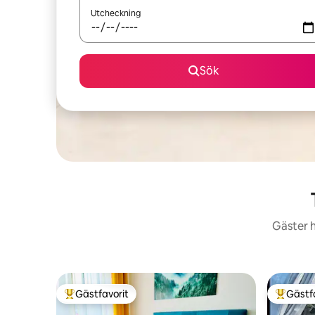
Utcheckning
Sök
Gäster h
Gästfavorit
Gästf
Populär gästfavorit
Populär 