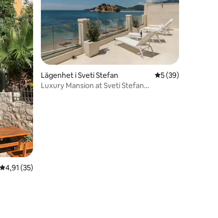
Lägenhet i Sveti Stefan
5 av 5 i genomsnit
5 (39)
Luxury Mansion at Sveti Stefan
Beachfront
en
4,91 av 5 i genomsnittligt betyg, 35 omdömen
4,91 (35)