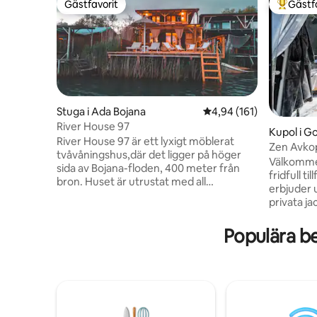
Gästfavorit
Gästf
Gästfavorit
Populär 
Stuga i Ada Bojana
4,94 av 5 i genomsnitt
4,94 (161)
River House 97
Kupol i Go
River House 97 är ett lyxigt möblerat
Zen Avko
tvåvåningshus,där det ligger på höger
Välkommen 
sida av Bojana-floden, 400 meter från
fridfull t
bron. Huset är utrustat med all
erbjuder 
ytterligare inventering, där det på
privata j
bottenvåningen finns en TV med 200
och fantas
kanaler,wi-fi,kök med matsal, ett
hemmagjo
Populära b
långsammare, ett kylskåp, en rostil, en
tillgängli
brödrost, ett badrum med tvättmaskin,
tillagade 
ett strykjärn, en terrass med 60 m2 och
inbjuder 
ett extra minikök,med ett matsal och
naturliga 
handdukar. På översta våningen finns två
https://a
sovrum, ett badrum och en terrass med
https://a
en vacker utsikt. Huset har 3