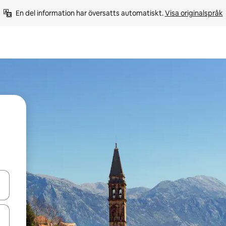
En del information har översatts automatiskt. 
Visa originalspråk
d upp- och nedåtpilarna eller utforska genom att trycka eller svepa.