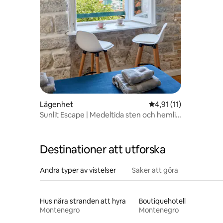
Lägenhet
4,91 av 5 i genomsnit
4,91 (11)
Sunlit Escape | Medeltida sten och hemlig
terrass
Destinationer att utforska
Andra typer av vistelser
Saker att göra
Hus nära stranden att hyra
Boutiquehotell
Montenegro
Montenegro