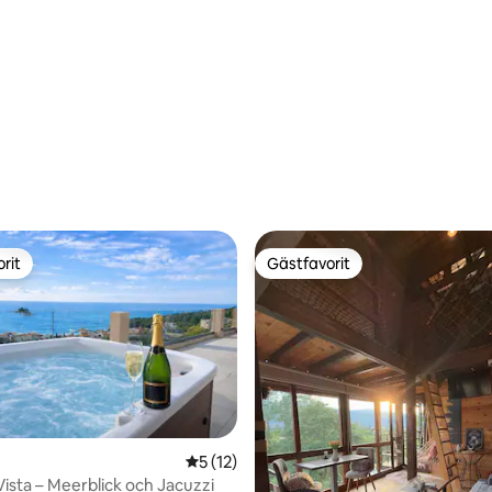
rit
Gästfavorit
rit
Gästfavorit
5 av 5 i genomsnittligt betyg, 12 omdöm
5 (12)
 Vista – Meerblick och Jacuzzi