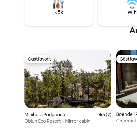
https://
parkeringsplatser.
https://
Kök
Wifi
https://
A
Gästfavorit
Gästfavo
Gästfavorit
Gästfavo
Boende i 
Minihus i Podgorica
5 av 5 i genomsni
5 (7)
Charmigt 
Oblun Eco Resort – Mirror cabin