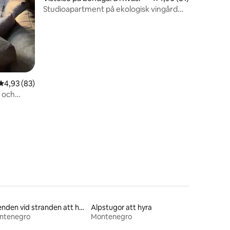
Studioapartment på ekologisk vingård
vid Skadarsjön
4,93 av 5 i genomsnittligt betyg, 83 omdömen
4,93 (83)
n och
Boenden vid stranden att hyra
Alpstugor att hyra
ntenegro
Montenegro