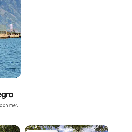
egro
 och mer.
Villa