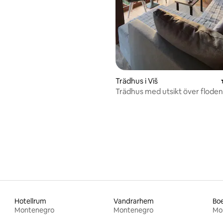
Trädhus i Viš
Trädhus med utsikt över flode
bergen
tligt betyg, 11 omdömen
Hotellrum
Vandrarhem
Montenegro
Montenegro
Mo