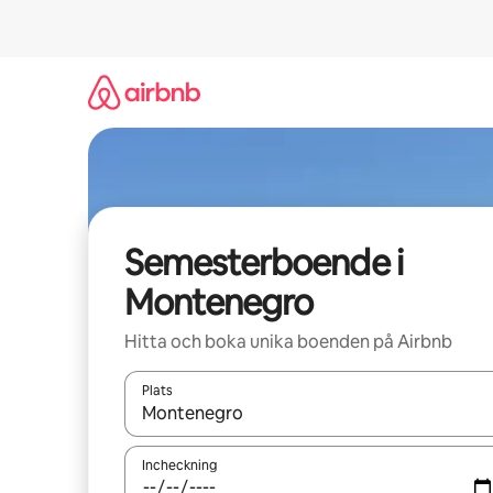
Hoppa
till
innehåll
Semesterboende i
Montenegro
Hitta och boka unika boenden på Airbnb
Plats
När resultaten är tillgängliga kan du navigera me
Incheckning