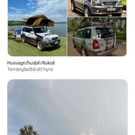
Husvagn/husbil i Rukoli
Terränglastbil att hyra