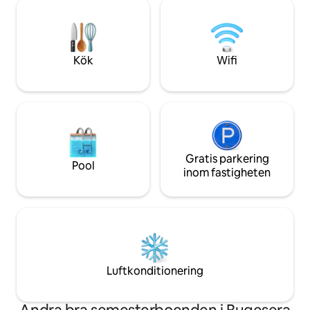
long-term rental
semester, arbete eller familjetid är
and enjoy a luxurio
Emma's Paradise lätt att nå och det
note:**The proper
perfekta stället att koppla av på efter en
either as the **ent
hektisk dag.
individual room*
Kök
Wifi
Gratis parkering
Pool
inom fastigheten
Luftkonditionering