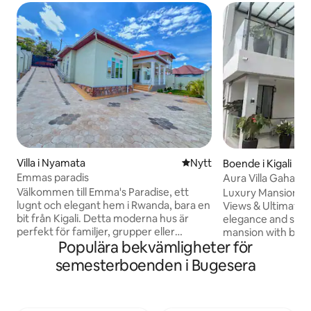
Villa i Nyamata
Nytt ställe att bo på
Nytt
Boende i Kigali
Emmas paradis
Aura Villa Gahang
Välkommen till Emma's Paradise, ett
Luxury Mansion fo
lugnt och elegant hem i Rwanda, bara en
Views & Ultimate 
bit från Kigali. Detta moderna hus är
elegance and secur
perfekt för familjer, grupper eller
mansion with brea
Populära bekvämligheter för
resenärer som är ute efter komfort och
Perfect for those s
avkoppling och erbjuder rymliga rum, en
and peace of mind
semesterboenden i Bugesera
varm atmosfär och ett lugnt och säkert
*Free Wi-Fi *Air c
område. Njut av en modern inredning
machine Housemai
med allt du behöver för en bekväm
request – free of
vistelse. Oavsett om du är på besök för