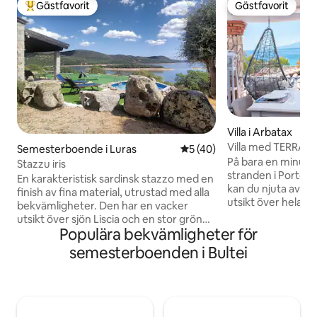
Gästfavorit
Gästfavorit
Populär gästfavorit
Gästfavorit
Villa i Arbatax
Villa med TERRAS
Semesterboende i Luras
5 av 5 i genomsnittligt be
5 (40)
nära en sandstran
På bara en minuts
Stazzu iris
stranden i Portofrai
En karakteristisk sardinsk stazzo med en
kan du njuta av en
finish av fina material, utrustad med alla
utsikt över hela buk
bekvämligheter. Den har en vacker
inget 5-stjärnigt h
utsikt över sjön Liscia och en stor grön
liknande upplevelse! Du kan beu
Populära bekvämligheter för
yta där man kan koppla av i flera dagar.
stranden, det ant
Den är idealisk för dem som fiskar eller
semesterboenden i Bultei
eller helt enkelt k
utövar sporter som kanotpaddling och
vågornas ljud. På 
surfing. Några kilometer bort ligger det
på en segelbåt ell
tusenåriga olivträdet S'OZASTRU DE
koppla av med en a
SANTU BALTOLU. Du kan vandra på
över en av de vack
Limbara-massivet på 1 360 meters höjd.