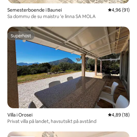
Semesterboende i Baunei
4,96 av 5 i g
4,96 (91)
Sa dommu de su maistru 'e linna SA MOLA
Superhost
Superhost
Villa i Orosei
4,89 av 5 i g
4,89 (18)
Privat villa på landet, havsutsikt på avstånd