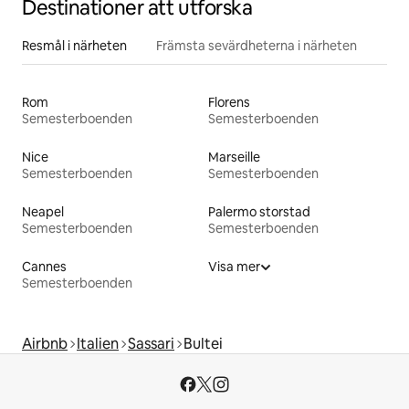
Destinationer att utforska
Resmål i närheten
Främsta sevärdheterna i närheten
Rom
Florens
Semesterboenden
Semesterboenden
Nice
Marseille
Semesterboenden
Semesterboenden
Neapel
Palermo storstad
Semesterboenden
Semesterboenden
Cannes
Visa mer
Semesterboenden
Airbnb
Italien
Sassari
Bultei