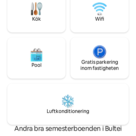
Ogliastra. Perfekt 
10 km bort ligger Calangianus med sitt
berömda korkmuseum och jättarnas
gravar i Pascaredda.
Kök
Wifi
Gratis parkering
Pool
inom fastigheten
Luftkonditionering
Andra bra semesterboenden i Bultei