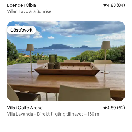
Boende i Olbia
4,83 av 5 i g
4,83 (84)
Villan Tavolara Sunrise
Gästfavorit
Gästfavorit
Villa i Golfo Aranci
4,89 av 5 i g
4,89 (62)
Villa Lavanda – Direkt tillgång till havet – 150 m