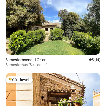
Semesterboende i Ozieri
5 av 5 i g
5 (14)
Semesterhus "Su Lidone"
Gästfavorit
Populär gästfavorit