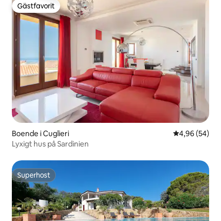
Gästfavorit
Gästfavorit
Boende i Cuglieri
4,96 av 5 i g
4,96 (54)
Lyxigt hus på Sardinien
Superhost
Superhost