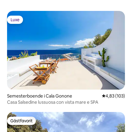
Luxe
Luxe
Semesterboende i Cala Gonone
4,83 av 5 i ge
4,83 (103)
Casa Salsedine lussuosa con vista mare e SPA
Gästfavorit
Gästfavorit