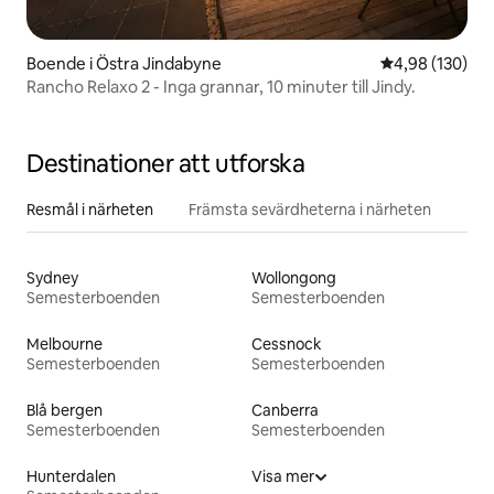
Boende i Östra Jindabyne
4,98 av 5 i ge
4,98 (130)
Rancho Relaxo 2 - Inga grannar, 10 minuter till Jindy.
Destinationer att utforska
Resmål i närheten
Främsta sevärdheterna i närheten
Sydney
Wollongong
Semesterboenden
Semesterboenden
Melbourne
Cessnock
Semesterboenden
Semesterboenden
Blå bergen
Canberra
Semesterboenden
Semesterboenden
Hunterdalen
Visa mer