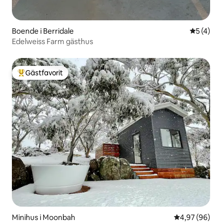
Boende i Berridale
5 av 5 i 
5 (4)
Edelweiss Farm gästhus
Gästfavorit
Populär gästfavorit
Minihus i Moonbah
4,97 av 5 i g
4,97 (96)