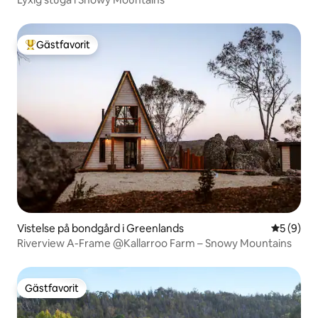
Gästfavorit
Populär gästfavorit
Vistelse på bondgård i Greenlands
5 av 5 i 
5 (9)
Riverview A-Frame @Kallarroo Farm – Snowy Mountains
Gästfavorit
Gästfavorit