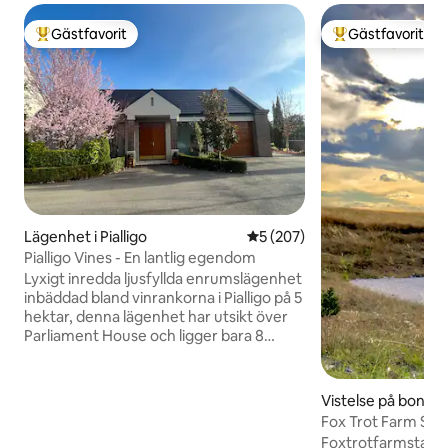
Gästfavorit
Gästfavorit
Populär gästfavorit
Populär gästfavor
Lägenhet i Pialligo
5 av 5 i genomsnittligt bety
5 (207)
Pialligo Vines - En lantlig egendom
Lyxigt inredda ljusfyllda enrumslägenhet
inbäddad bland vinrankorna i Pialligo på 5
hektar, denna lägenhet har utsikt över
Parliament House och ligger bara 8
minuters bilresa till Canberra City och 3
minuters bilresa till flygplatsen. En kort
promenad till Rodneys Nursery Cafe,
Vistelse på bondgå
Beltana Farm, Tulips Cafe eller Vibe
roo
Fox Trot Farm Stay
Hotel erbjuder alla läckra lokala råvaror
Canberra cbd
Foxtrotfarmstay fi