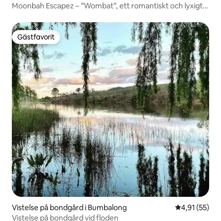
Moonbah Escapez – ”Wombat”, ett romantiskt och lyxigt
minihus
Gästfavorit
Gästfavorit
Vistelse på bondgård i Bumbalong
4,91 av 5 i g
4,91 (55)
Vistelse på bondgård vid floden