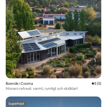
Boende i Cooma
5 av 5 i 
5 (5)
Monaro retreat: varmt, rymligt och skidklart
Superhost
Superhost