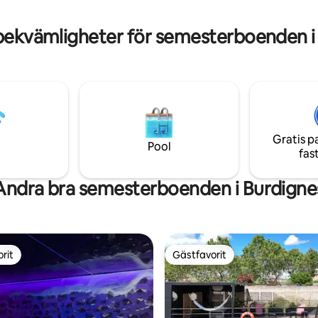
bekvämligheter för semesterboenden i
Gratis p
Pool
fas
Andra bra semesterboenden i Burdigne
rit
Gästfavorit
rit
Gästfavorit