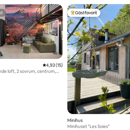
st
Gästfavorit
st
Populär gästfavorit
4,93 av 5 i genomsnittligt betyg, 15 omdöm
4,93 (15)
ligt betyg, 115 omdömen
de loft, 2 sovrum, centrum,
Minihus
Minihuset "Les Soies"