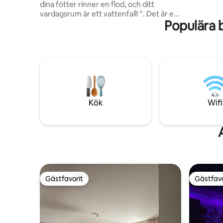
dina fötter rinner en flod, och ditt
vardagsrum är ett vattenfall! ". Det är en
Populära 
original, ovanlig, original och unik plats,
en "kapellmill" av vatten... Förstklassig all-
inclusive-tjänster i denna charmiga 5-
stjärniga stuga: SPA - Privat JACUZZI
uppvärmd året om - POOL uppvärmd till
28° från juni till september. AKTIVITETER:
VANDRING, CYKLING, FISKE,
ACCROBRANCHES, SAFARI OF
PEAUGRES. SVAMP, GOLF..
Kök
Wifi
Gästfavorit
Gästfavo
Gästfavorit
Gästfavo