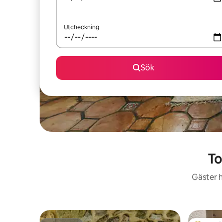
Utcheckning
Sök
To
Gäster h