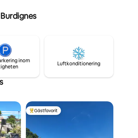
Alambic Museum, ViaRhôna, bybutiker,
Green7, Vienne, Lyon, Valence.
 Burdignes
arkering inom
Luftkonditionering
tigheten
s
Gästfavorit
Populär gästfavorit