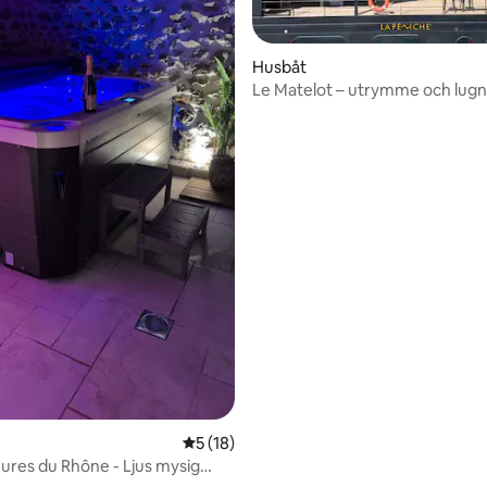
Husbåt
Le Matelot – utrymme och lugn
Rhône
tligt betyg, 30 omdömen
5 av 5 i genomsnittligt betyg, 18 omdöm
5 (18)
res du Rhône - Ljus mysig