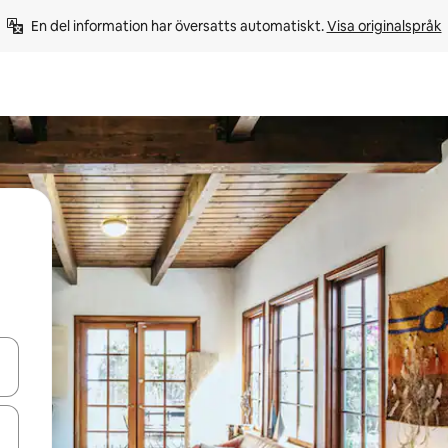
En del information har översatts automatiskt. 
Visa originalspråk
d upp- och nedåtpilarna eller utforska genom att trycka eller svepa.