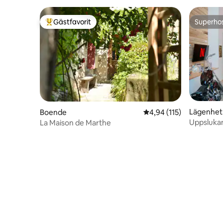
Gästfavorit
Superho
Populär gästfavorit
Superho
Lägenhet
Boende
4,94 av 5 i genomsnitt
4,94 (115)
Uppslukan
La Maison de Marthe
parkering