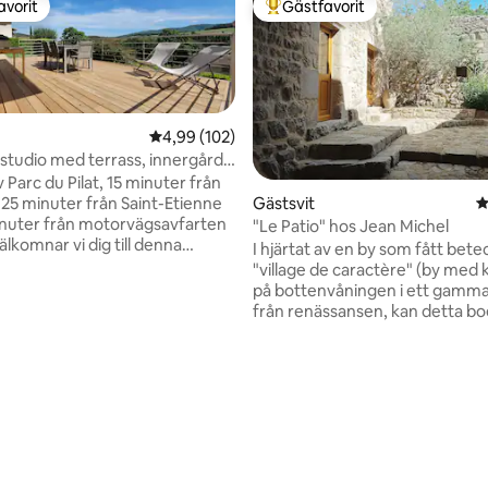
avorit
Gästfavorit
gästfavorit
Populär gästfavorit
4,99 av 5 i genomsnittligt betyg, 102 omdöm
4,99 (102)
 studio med terrass, innergård,
av Parc du Pilat, 15 minuter från
25 minuter från Saint-Etienne
Gästsvit
4
nuter från motorvägsavfarten
"Le Patio" hos Jean Michel
lkomnar vi dig till denna
I hjärtat av en by som fått bet
om ligger på bottenvåningen i
"village de caractère" (by med 
ch klassificeras som "3-stjärnigt
på bottenvåningen i ett gamma
ristboende". Mycket
från renässansen, kan detta b
, den kan vara perfekt för en
med en yta på 58 m2 ta emot 4
 eller en vistelse på landet.
Det kommer att välkomna dig f
ut fullt ut av detta ögonblick
och avkopplande vistelse. Den har en
en idealisk naturlig miljö, lugn,
innergård vars skyddade del ha
vilegierad och fri utsikt!
ligt betyg, 128 omdömen
Boendet består av ett stort r
och vardagsrum, ett sovrum m
säng på 140 cm, ett välvt utr
bäddsoffa och ett badrum med 