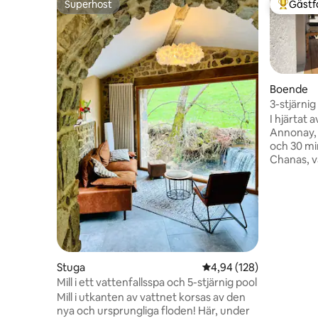
Superhost
Gästf
Superhost
Populär 
Boende
3-stjärnig
trädgård
I hjärtat 
Annonay, 
och 30 mi
Chanas, vä
studio, s
vårt hus o
möblerat tu
mångsidig
affärsresa
Kom och nj
av vila, i 
med en pri
Stuga
4,94 av 5 i genomsnitt
4,94 (128)
Mill i ett vattenfallsspa och 5-stjärnig pool
Mill i utkanten av vattnet korsas av den
nya och ursprungliga floden! Här, under