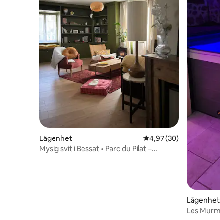
Lägenhet
4,97 av 5 i genomsnit
4,97 (30)
Mysig svit i Bessat • Parc du Pilat –
Vandring
Lägenhet
Les Murmu
lägenhet