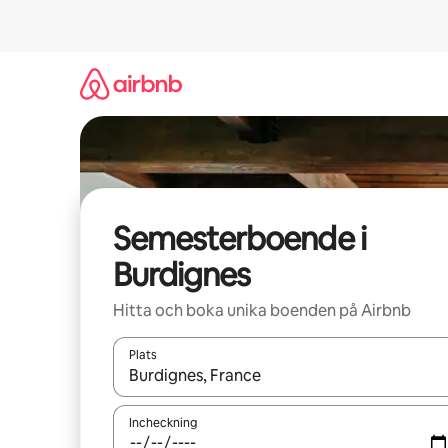
Hoppa
till
innehåll
Semesterboende i
Burdignes
Hitta och boka unika boenden på Airbnb
Plats
När resultaten är tillgängliga kan du navigera me
Incheckning