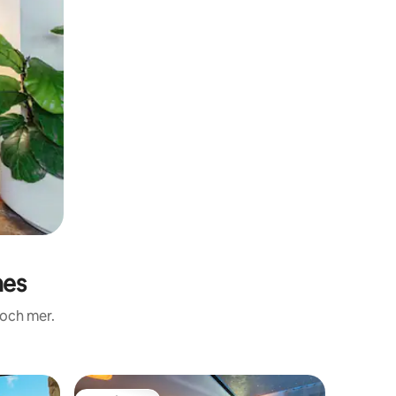
nes
 och mer.
Lägenhe