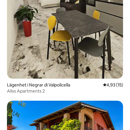
Lägenhet i Negrar di Valpolicella
4,93 av 5 i g
4,93 (15)
Aliss Apartments 2