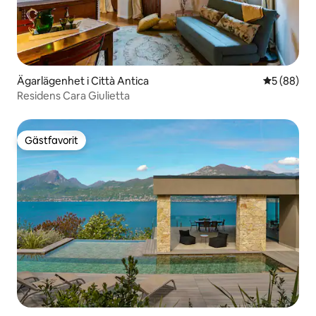
Ägarlägenhet i Città Antica
5 av 5 i g
5 (88)
Residens Cara Giulietta
Gästfavorit
Gästfavorit