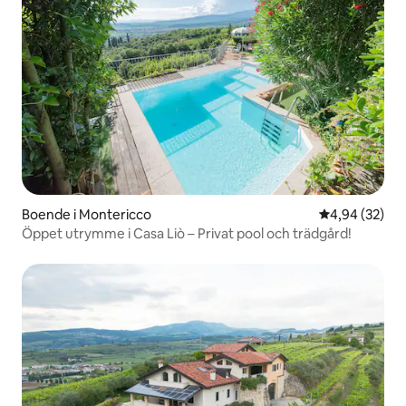
Boende i Montericco
4,94 av 5 i g
4,94 (32)
Öppet utrymme i Casa Liò – Privat pool och trädgård!