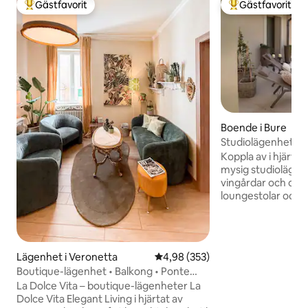
Gästfavorit
Gästfavorit
Populär gästfavorit
Populär gästfavor
Boende i Bure
Studiolägenhet i Va
Koppla av i hjärtat 
mysig studiolägen
vingårdar och olivt
loungestolar och e
utomhusmiljö – pe
eller Amarone på k
utforskat regionen
provsmaka vin ell
Lägenhet i Veronetta
4,98 av 5 i genomsnittligt bety
4,98 (353)
Gardasjön, Lessinia
Boutique-lägenhet • Balkong • Ponte
återvänd sedan till
Pietra
La Dolce Vita – boutique-lägenheter La
charmiga rummet m
Dolce Vita Elegant Living i hjärtat av
välutrustat pent