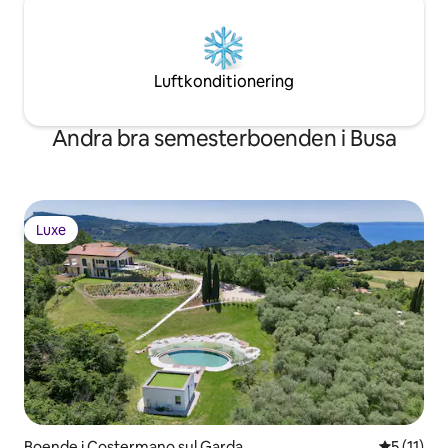
Luftkonditionering
Andra bra semesterboenden i Busa
Luxe
Luxe
Boende i Costermano sul Garda
5 av 5 i 
5 (11)