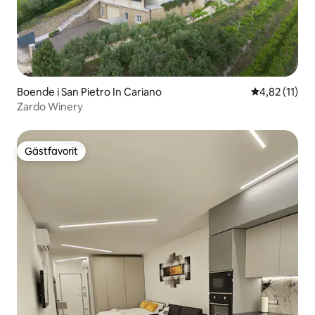
Boende i San Pietro In Cariano
4,82 av 5 i 
4,82 (11)
Zardo Winery
Gästfavorit
Gästfavorit