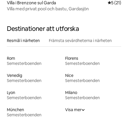
Villa i Brenzone sul Garda
5 av 5 i g
5 (21)
Villa med privat pool och bastu, Gardasjön
Destinationer att utforska
Resmål i närheten
Främsta sevärdheterna i närheten
Rom
Florens
Semesterboenden
Semesterboenden
Venedig
Nice
Semesterboenden
Semesterboenden
Lyon
Milano
Semesterboenden
Semesterboenden
München
Visa mer
Semesterboenden