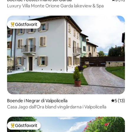
Luxury Villa Monte Orione Garda lakeview & Spa
Gästfavorit
Populär gästfavorit
Boende i Negrar di Valpolicella
5 av 5 i g
5 (13)
Casa Jago dall'Ora bland vingårdarna i Valpolicella
Gästfavorit
Populär gästfavorit