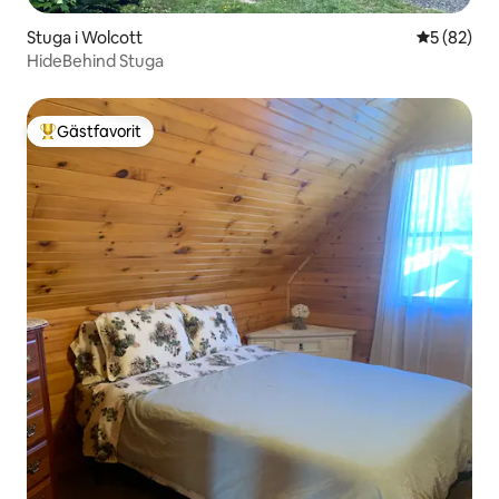
Stuga i Wolcott
5 av 5 i g
5 (82)
HideBehind Stuga
Gästfavorit
Populär gästfavorit