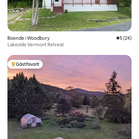
Boende i Woodbury
5 av 5 i g
5 (24)
Lakeside Vermont Retreat
Gästfavorit
Populär gästfavorit