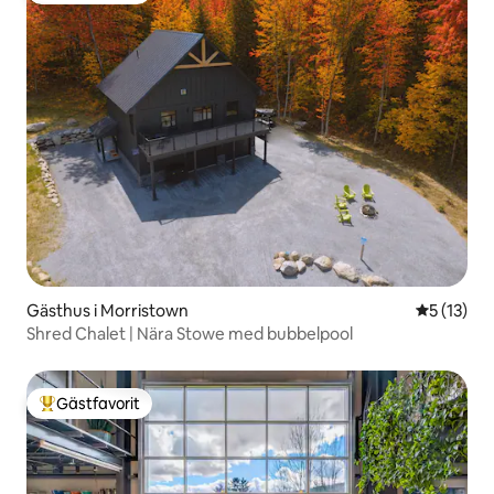
Gästhus i Morristown
5 av 5 i g
5 (13)
Shred Chalet | Nära Stowe med bubbelpool
Gästfavorit
Populär gästfavorit