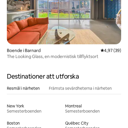
Boende i Barnard
4,97 av 5 i g
4,97 (39)
The Looking Glass, en modernistisk tillflyktsort
Destinationer att utforska
Resmål i närheten
Främsta sevärdheterna i närheten
New York
Montreal
Semesterboenden
Semesterboenden
Boston
Québec City