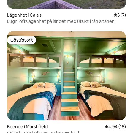
Lägenhet i Calais
5 av 5 i 
5 (7)
Lugn loftslägenhet på landet med utsikt från altanen
Gästfavorit
Gästfavorit
Boende i Marshfield
4,94 av 5 i g
4,94 (18)
unika Lara's Loft vacker bergsutsikt