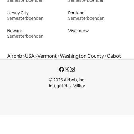
Semesterboenden
Semesterboenden
Jersey City
Portland
Semesterboenden
Semesterboenden
Newark
Visa mer
Semesterboenden
Airbnb
USA
Vermont
Washington County
Cabot
© 2026 Airbnb, Inc.
Integritet
Villkor