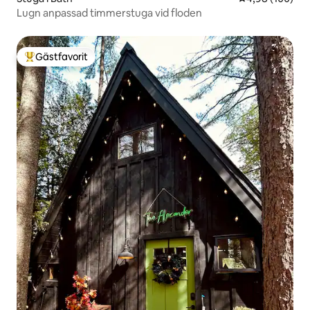
Lugn anpassad timmerstuga vid floden
Gästfavorit
Populär gästfavorit