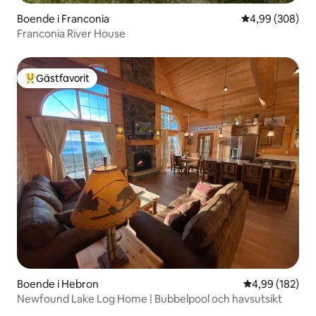
Boende i Franconia
4,99 av 5 i ge
4,99 (308)
Franconia River House
Gästfavorit
Populär gästfavorit
Boende i Hebron
4,99 av 5 i ge
4,99 (182)
Newfound Lake Log Home | Bubbelpool och havsutsikt