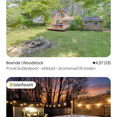
Boende i Woodstock
4,57 av 5 i g
4,57 (23)
Privat bubbelpool – eldstad – promenad till staden
Gästfavorit
Populär gästfavorit