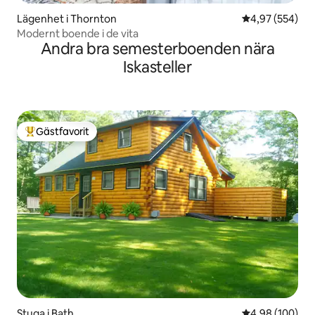
Lägenhet i Thornton
4,97 av 5 i ge
4,97 (554)
Modernt boende i de vita
Andra bra semesterboenden nära
Iskasteller
Gästfavorit
Populär gästfavorit
Stuga i Bath
4,98 av 5 i ge
4,98 (100)