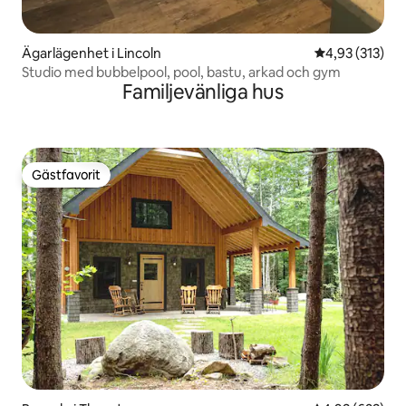
Ägarlägenhet i Lincoln
4,93 av 5 i ge
4,93 (313)
Studio med bubbelpool, pool, bastu, arkad och gym
Familjevänliga hus
Gästfavorit
Gästfavorit