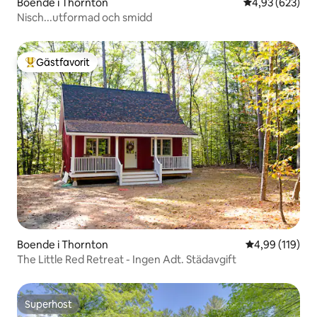
Boende i Thornton
4,93 av 5 i ge
4,93 (623)
Nisch...utformad och smidd
Gästfavorit
Populär gästfavorit
Boende i Thornton
4,99 av 5 i ge
4,99 (119)
The Little Red Retreat - Ingen Adt. Städavgift
Superhost
Superhost