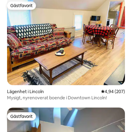
Gästfavorit
Gästfavorit
Lägenhet i Lincoln
4,94 av 5 i ge
4,94 (207)
Mysigt, nyrenoverat boende i Downtown Lincoln!
Gästfavorit
Gästfavorit