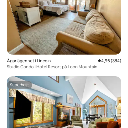
Ägarlägenhet i Lincoln
4,96 av 5 i ge
4,96 (384)
Studio Condo i Hotel Resort på Loon Mountain
Superhost
Superhost