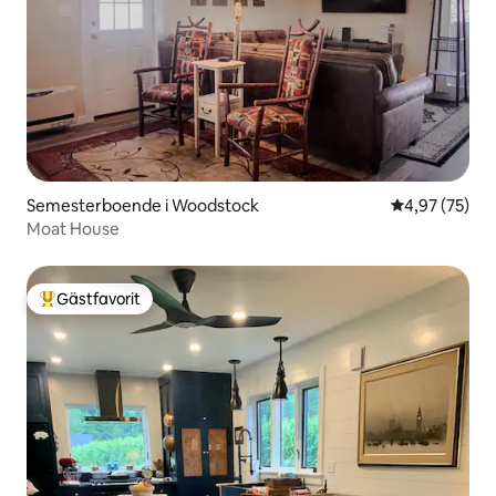
Semesterboende i Woodstock
4,97 av 5 i g
4,97 (75)
Moat House
Gästfavorit
Populär gästfavorit