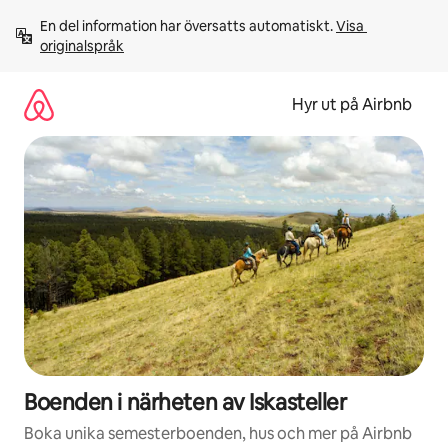
Hoppa
En del information har översatts automatiskt. 
Visa 
till
originalspråk
innehåll
Hyr ut på Airbnb
Boenden i närheten av Iskasteller
Boka unika semesterboenden, hus och mer på Airbnb