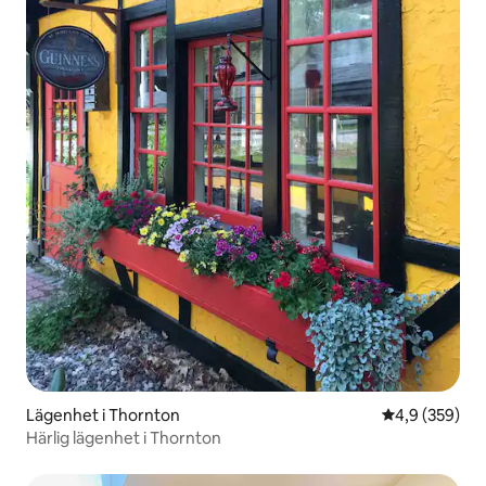
Lägenhet i Thornton
4,9 av 5 i ge
4,9 (359)
Härlig lägenhet i Thornton