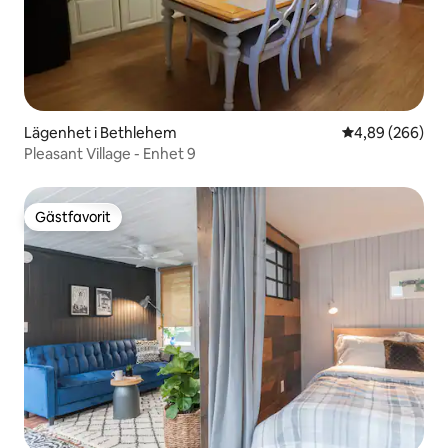
Lägenhet i Bethlehem
4,89 av 5 i ge
4,89 (266)
Pleasant Village - Enhet 9
Gästfavorit
Gästfavorit