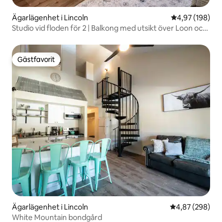
Ägarlägenhet i Lincoln
4,97 av 5 i ge
4,97 (198)
Studio vid floden för 2 | Balkong med utsikt över Loon och
pool
Gästfavorit
Gästfavorit
Ägarlägenhet i Lincoln
4,87 av 5 i ge
4,87 (298)
White Mountain bondgård