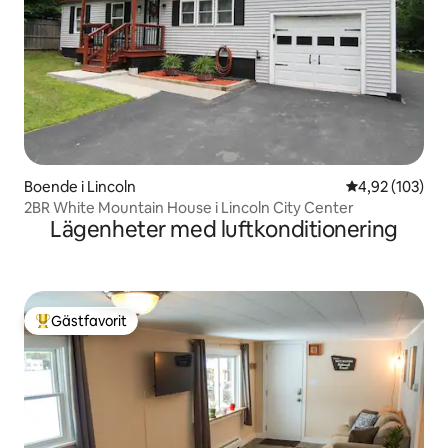
Boende i Lincoln
4,92 av 5 i ge
4,92 (103)
2BR White Mountain House i Lincoln City Center
Lägenheter med luftkonditionering
Gästfavorit
Populär gästfavorit