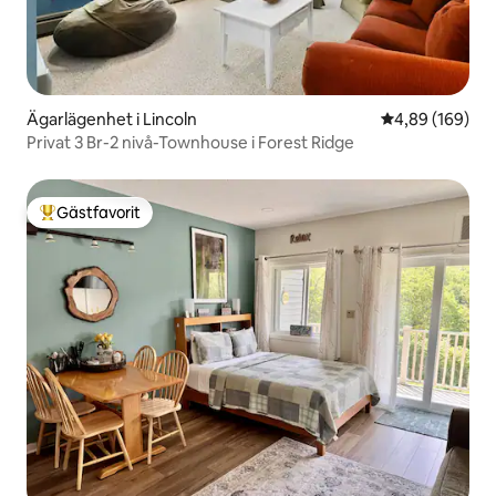
Ägarlägenhet i Lincoln
4,89 av 5 i ge
4,89 (169)
Privat 3 Br-2 nivå-Townhouse i Forest Ridge
Gästfavorit
Populär gästfavorit