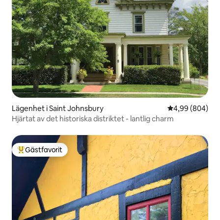
Lägenhet i Saint Johnsbury
4,99 av 5 i ge
4,99 (804)
Hjärtat av det historiska distriktet - lantlig charm
Gästfavorit
Populär gästfavorit