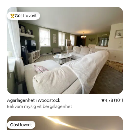
Gästfavorit
Populär gästfavorit
Ägarlägenhet i Woodstock
4,78 av 5 i ge
4,78 (101)
Bekväm mysig vit bergslägenhet
Gästfavorit
Gästfavorit