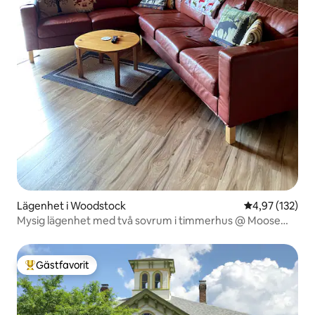
Lägenhet i Woodstock
4,97 av 5 i ge
4,97 (132)
Mysig lägenhet med två sovrum i timmerhus @ Moose
Xing
Gästfavorit
Populär gästfavorit