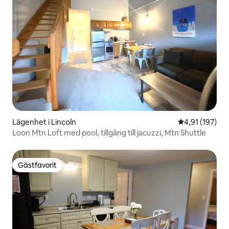
Lägenhet i Lincoln
4,91 av 5 i ge
4,91 (197)
Loon Mtn Loft med pool, tillgång till jacuzzi, Mtn Shuttle
Gästfavorit
Gästfavorit