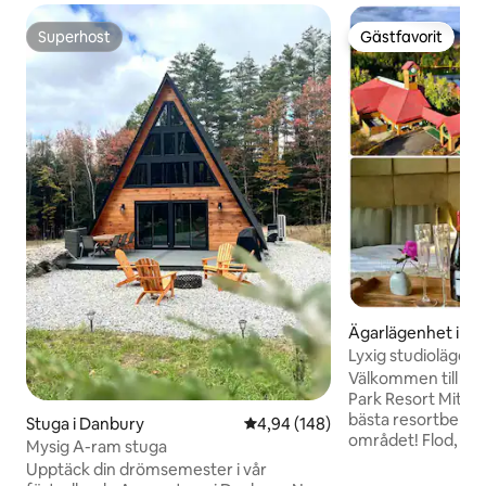
Superhost
Gästfavorit
Superhost
Gästfavorit
Ägarlägenhet i W
Lyxig studiolägen
Pool Damm Flod
Välkommen till "
Park Resort Mitt i 
bästa resortbekvä
Stuga i Danbury
4,94 av 5 i genomsnittligt bety
4,94 (148)
området! Flod, st
Mysig A-ram stuga
bubbelpool, bastu, 
Upptäck din drömsemester i vår
racquetball, wally