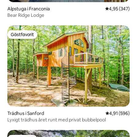
Alpstuga i Franconia
4,95 av 5 i ge
4,95 (347)
Bear Ridge Lodge
Gästfavorit
Gästfavorit
Trädhus i Sanford
4,91 av 5 i ge
4,91 (596)
Lyxigt trädhus året runt med privat bubbelpool