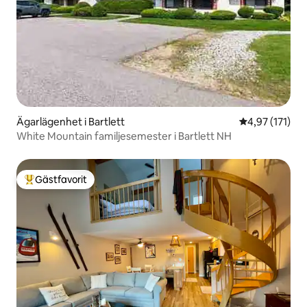
Ägarlägenhet i Bartlett
4,97 av 5 i ge
4,97 (171)
White Mountain familjesemester i Bartlett NH
Gästfavorit
Populär gästfavorit