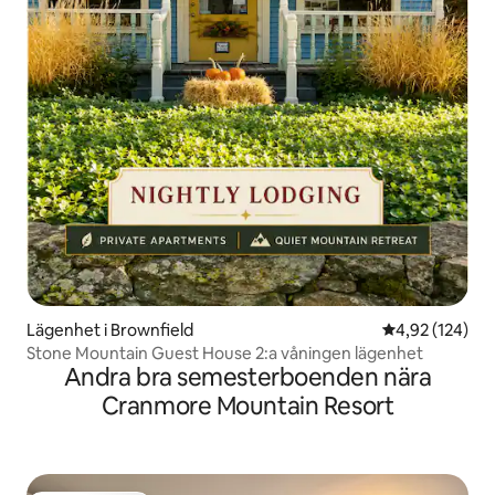
Lägenhet i Brownfield
4,92 av 5 i ge
4,92 (124)
Stone Mountain Guest House 2:a våningen lägenhet
Andra bra semesterboenden nära
Cranmore Mountain Resort