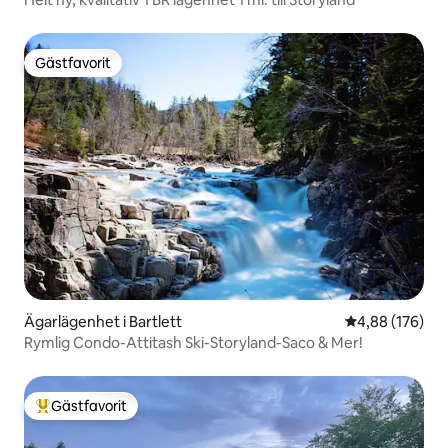
Gästfavorit
Gästfavorit
Ägarlägenhet i Bartlett
4,88 av 5 i ge
4,88 (176)
Rymlig Condo-Attitash Ski-Storyland-Saco & Mer!
Gästfavorit
Populär gästfavorit