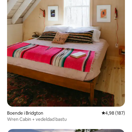
Boende i Bridgton
4,98 av 5 i ge
4,98 (187)
Wren Cabin + vedeldad bastu