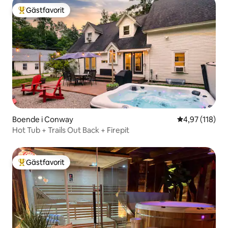
Gästfavorit
Populär gästfavorit
Boende i Conway
4,97 av 5 i ge
4,97 (118)
Hot Tub + Trails Out Back + Firepit
Gästfavorit
Populär gästfavorit