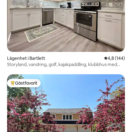
Lägenhet i Bartlett
4,8 av 5 i ge
4,8 (144)
Storyland, vandring, golf, kajakpaddling, klubbhus med
mera
Gästfavorit
Populär gästfavorit