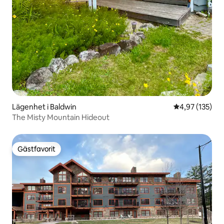
Lägenhet i Baldwin
4,97 av 5 i ge
4,97 (135)
The Misty Mountain Hideout
Gästfavorit
Gästfavorit