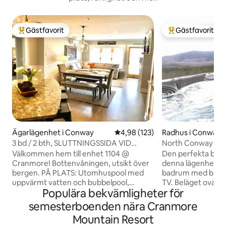
Gästfavorit
Gästfavorit
Populär gästfavorit
Populär gästfavor
Ägarlägenhet i Conway
4,98 av 5 i genomsnittligt bet
4,98 (123)
Radhus i Conway
3 bd / 2 bth, SLUTTNINGSSIDA VID
North Conway Sun
Cranmore! Enhet#1104
med bubbelpool
Välkommen hem till enhet 1104 @
Den perfekta bergs
Cranmore! Bottenvåningen, utsikt över
denna lägenhet me
bergen. PÅ PLATS: Utomhuspool med
badrum med bubb
uppvärmt vatten och bubbelpool,
TV. Beläget ovanf
Populära bekvämligheter för
cykelleder, vandringsleder,
National Forest m
fitnesscenter, bar/restaurang,
Mountains" med p
semesterboenden nära Cranmore
eldgropar, liftar, bryggeri på toppen,
och solnedgång från al
Mountain Resort
nöjesåkturer i bergen! PLANERA I
lägenhet är en perf