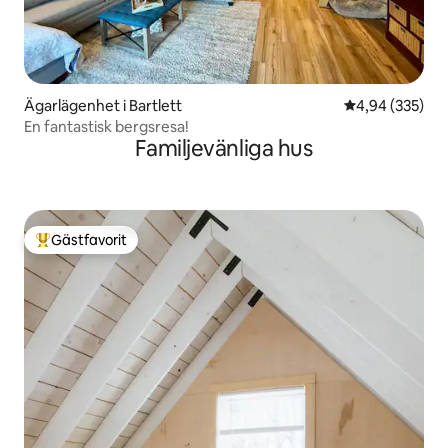
Ägarlägenhet i Bartlett
4,94 av 5 i ge
4,94 (335)
En fantastisk bergsresa!
Familjevänliga hus
Gästfavorit
Populär gästfavorit