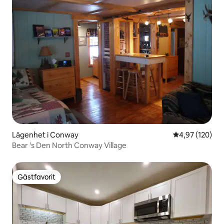
Lägenhet i Conway
4,97 av 5 i ge
4,97 (120)
Bear 's Den North Conway Village
Gästfavorit
Gästfavorit