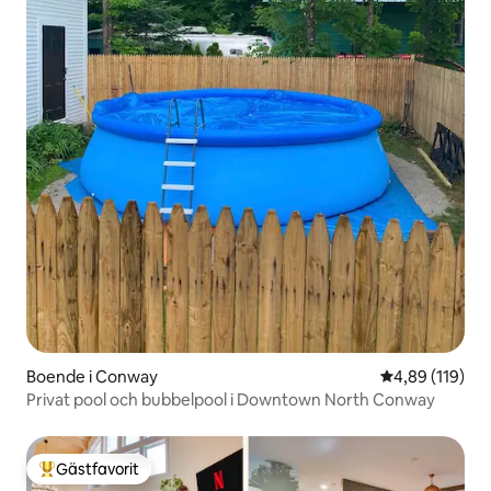
Boende i Conway
4,89 av 5 i ge
4,89 (119)
Privat pool och bubbelpool i Downtown North Conway
Gästfavorit
Populär gästfavorit