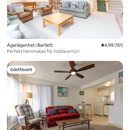
Ägarlägenhet i Bartlett
4,99 av 5 i ge
4,99 (151)
Perfekt hemmabas för höstäventyr!
Gästfavorit
Gästfavorit