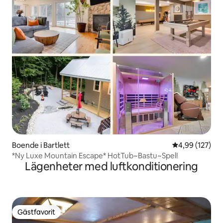
Boende i Bartlett
4,99 av 5 i ge
4,99 (127)
*Ny Luxe Mountain Escape* HotTub~Bastu~Spel!
Lägenheter med luftkonditionering
Gästfavorit
Gästfavorit