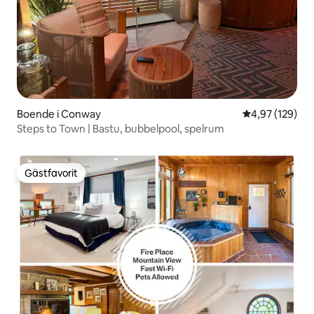
Boende i Conway
4,97 av 5 i ge
4,97 (129)
Steps to Town | Bastu, bubbelpool, spelrum
Gästfavorit
Gästfavorit