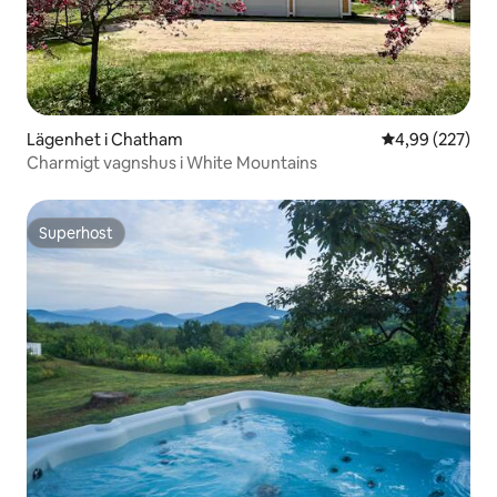
Lägenhet i Chatham
4,99 av 5 i ge
4,99 (227)
Charmigt vagnshus i White Mountains
Superhost
Superhost