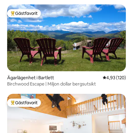
Gästfavorit
Populär gästfavorit
Ägarlägenhet i Bartlett
4,93 av 5 i ge
4,93 (120)
Birchwood Escape | Miljon dollar bergsutsikt
Gästfavorit
Populär gästfavorit