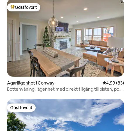
Gästfavorit
Populär gästfavorit
Ägarlägenhet i Conway
4,99 av 5 i g
4,99 (83)
Bottenvåning, lägenhet med direkt tillgång till pisten, pool
och bubbelpool
Gästfavorit
Gästfavorit