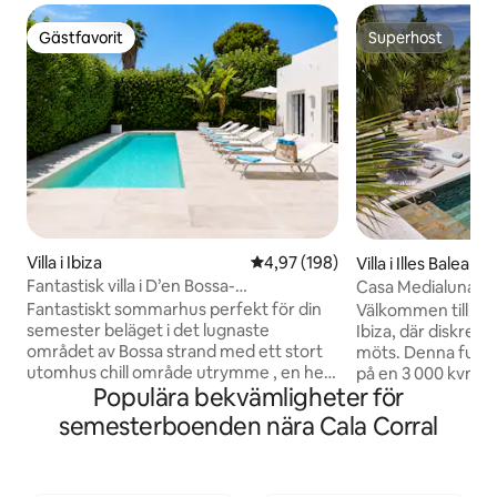
Gästfavorit
Superhost
Gästfavorit
Superhost
Villa i Ibiza
4,97 av 5 i genomsnittligt bety
4,97 (198)
Villa i Illes Balears
Fantastisk villa i D’en Bossa-
Casa Medialuna Ib
strandområdet
Fantastiskt sommarhus perfekt för din
Välkommen till en fr
semester beläget i det lugnaste
Ibiza, där diskret 
området av Bossa strand med ett stort
möts. Denna fullt 
utomhus chill område utrymme , en helt
på en 3 000 kvm s
Populära bekvämligheter för
ny pool, omgiven av träd , gröna palmer
trädgårdar och är
och blommor. Om du inte vill hyra bil är
som söker avskildh
semesterboenden nära Cala Corral
det det bättre alternativet eftersom det
Sovrummen, vart 
ligger bara 10 minuter från flygplatsen,
badrum, erbjuder fr
bara 2 kvarter från stranden och bara 8
medan terrasserna 