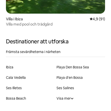
Villa i Ibiza
4,9 av 5 i g
4,9 (91)
Villa med pool och trädgård
Destinationer att utforska
Främsta sevärdheterna i närheten
Ibiza
Playa Den Bossa Sea
Cala Vedella
Playa d'en Bossa
Ses Illetes
Ses Salines
Bossa Beach
Visa mer