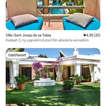
Villa i Sant Josep de sa Talaia
4,95 av 5 i g
4,95 (20)
Kasbah 2, ny uppvärmd pool Din absoluta sensation
Gästfavorit
Gästfavorit