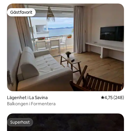
Gästfavorit
Gästfavorit
Lägenhet i La Savina
4,75 av 5 i ge
4,75 (248)
Balkongen i Formentera
Superhost
Superhost