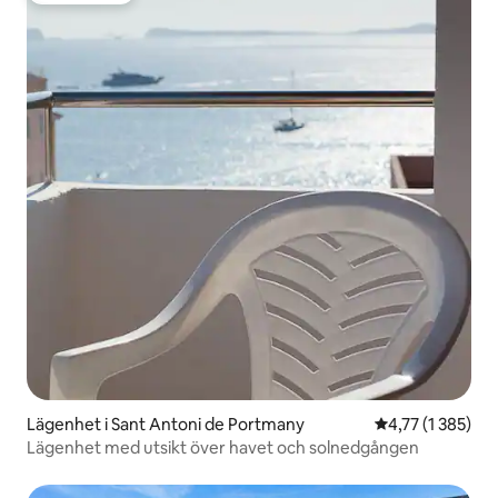
Lägenhet i Sant Antoni de Portmany
4,77 av 5 i gen
4,77 (1 385)
Lägenhet med utsikt över havet och solnedgången