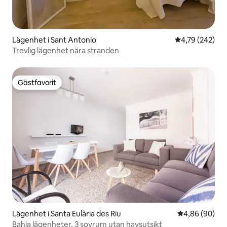
Lägenhet i Sant Antonio
4,79 av 5 i ge
4,79 (242)
Trevlig lägenhet nära stranden
Gästfavorit
Gästfavorit
Lägenhet i Santa Eulària des Riu
4,86 av 5 i g
4,86 (90)
Bahia lägenheter, 3 sovrum utan havsutsikt