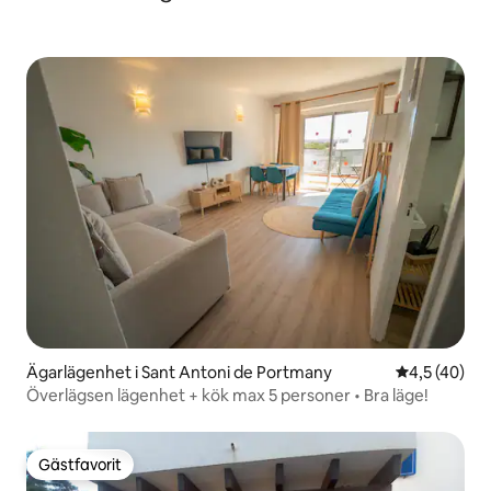
Ägarlägenhet i Sant Antoni de Portmany
4,5 av 5 i g
4,5 (40)
Överlägsen lägenhet + kök max 5 personer • Bra läge!
Gästfavorit
Gästfavorit