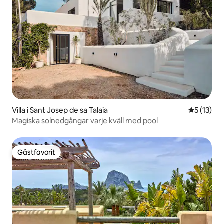
Villa i Sant Josep de sa Talaia
5 av 5 i g
5 (13)
Magiska solnedgångar varje kväll med pool
Gästfavorit
Gästfavorit