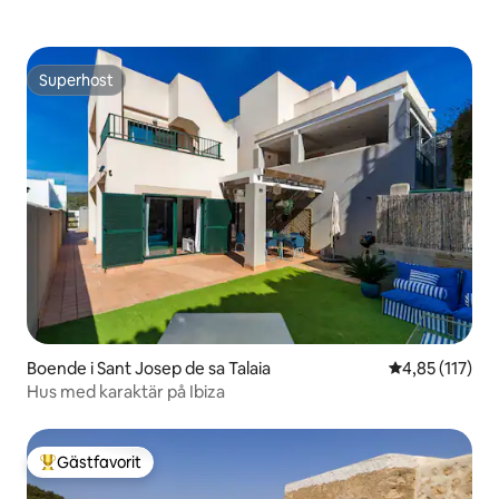
Superhost
Superhost
Boende i Sant Josep de sa Talaia
4,85 av 5 i ge
4,85 (117)
Hus med karaktär på Ibiza
Gästfavorit
Populär gästfavorit