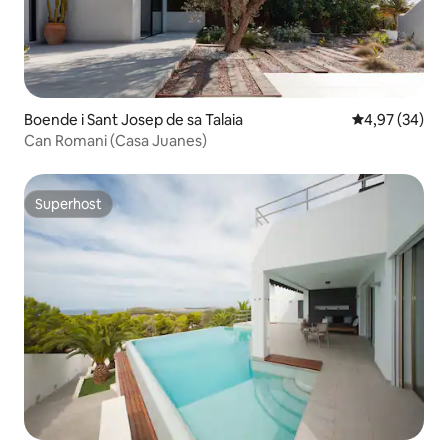
Boende i Sant Josep de sa Talaia
4,97 av 5 i g
4,97 (34)
Can Romani (Casa Juanes)
Superhost
Superhost