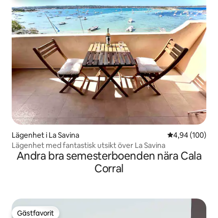
Lägenhet i La Savina
4,94 av 5 i ge
4,94 (100)
Lägenhet med fantastisk utsikt över La Savina
Andra bra semesterboenden nära Cala
Corral
Gästfavorit
Gästfavorit