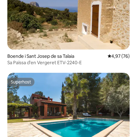
Boende i Sant Josep de sa Talaia
4,97 av 5 i g
4,97 (76)
Sa Païssa d'en Vergeret ETV-2240-E
Superhost
Superhost