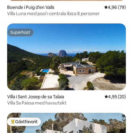
Boende i Puig d'en Valls
4,96 av 5 i g
4,96 (79)
Villa Luna med pool i centrala Ibiza 8 personer
Superhost
Superhost
Villa i Sant Josep de sa Talaia
4,95 av 5 i g
4,95 (20)
Villa Sa Paissa med havsutsikt
Gästfavorit
Populär gästfavorit