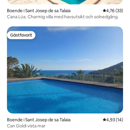
Boende i Sant Josep de sa Talaia
4,76 av 5 i g
4,76 (33)
Cana Lúa. Charmig villa med havsutsikt och solnedgång.
Gästfavorit
Gästfavorit
Boende i Sant Josep de sa Talaia
4,93 av 5 i g
4,93 (14)
Can Goldi vista mar