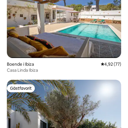
Boende i Ibiza
4,92 av 5 i g
4,92 (77)
Casa Linda Ibiza
Gästfavorit
Gästfavorit