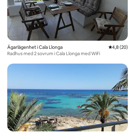
Ägarlägenhet i Cala Llonga
4,8 av 5 i g
4,8 (20)
Radhus med 2 sovrum i Cala Llonga med WiFi