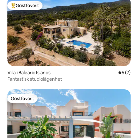
Gästfavorit
Populär gästfavorit
Villa i Balearic Islands
5 av 5 i 
5 (7)
Fantastisk studiolägenhet
Gästfavorit
Gästfavorit