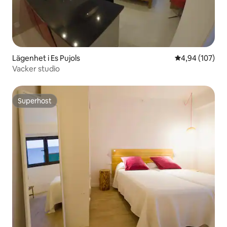
Lägenhet i Es Pujols
4,94 av 5 i ge
4,94 (107)
Vacker studio
Superhost
Superhost