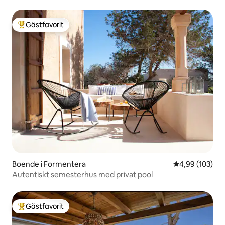
Gästfavorit
Populär gästfavorit
Boende i Formentera
4,99 av 5 i ge
4,99 (103)
Autentiskt semesterhus med privat pool
Gästfavorit
Populär gästfavorit