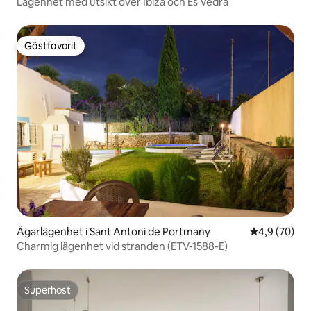
Lägenhet med utsikt över Ibiza och Es Vedrá
Gästfavorit
Gästfavorit
Ägarlägenhet i Sant Antoni de Portmany
4,9 av 5 i g
4,9 (70)
Charmig lägenhet vid stranden (ETV-1588-E)
Superhost
Superhost