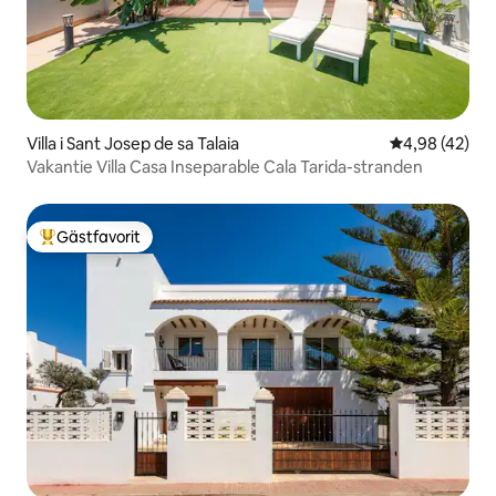
Villa i Sant Josep de sa Talaia
4,98 av 5 i g
4,98 (42)
Vakantie Villa Casa Inseparable Cala Tarida-stranden
Gästfavorit
Populär gästfavorit