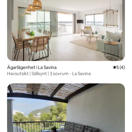
Ägarlägenhet i La Savina
5 av 5 i 
5 (4)
Havsutsikt | Sällsynt | 3 sovrum - La Savina