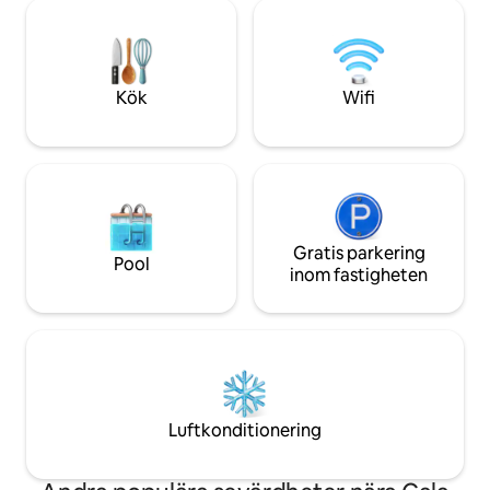
minuters promenad till Ushuaia och Hi
över havet och s
Club. Även nära stormarknader och
Bali-inspirerade i
restauranger, så det finns ingen
känsla av lugn ge
anledning att hyra en bil. Lägsta ålder för
kompletterad av 
bokning är 25 år.
poolen, kantad me
Kök
Wifi
Gratis parkering
Pool
inom fastigheten
Luftkonditionering