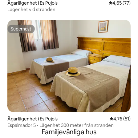
Ägarlägenhet i Es Pujols
4,65 av 5 i g
4,65 (77)
Lägenhet vid stranden
Superhost
Superhost
Ägarlägenhet i Es Pujols
4,76 av 5 i g
4,76 (51)
Espalmador 5 - Lägenhet 300 meter från stranden
Familjevänliga hus