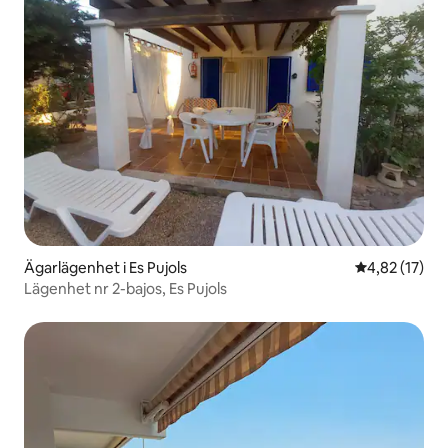
Ägarlägenhet i Es Pujols
4,82 av 5 i g
4,82 (17)
Lägenhet nr 2-bajos, Es Pujols