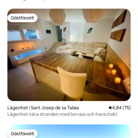
Gästfavorit
Gästfavorit
Lägenhet i Sant Josep de sa Talaia
4,84 av 5 i g
4,84 (75)
Lägenhet nära stranden med terrass och havsutsikt
Gästfavorit
Gästfavorit