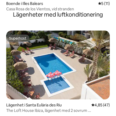
Boende i Illes Balears
5 av 5 i 
5 (11)
Casa Rosa de los Vientos, vid stranden
Lägenheter med luftkonditionering
Superhost
Superhost
Lägenhet i Santa Eulària des Riu
4,85 av 5 i g
4,85 (47)
The Loft House Ibiza, lägenhet med 2 sovrum ...