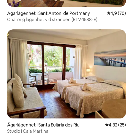
Ägarlägenhet i Sant Antoni de Portmany
4,9 av 5 i g
4,9 (70)
Charmig lägenhet vid stranden (ETV-1588-E)
Ägarlägenhet i Santa Eulària des Riu
4,32 av 5 i g
4,32 (25)
Studio i Cala Martina