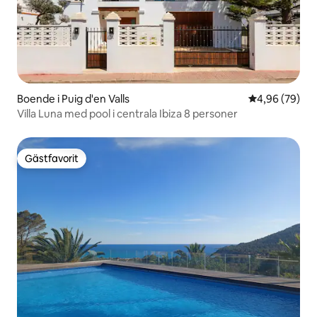
Boende i Puig d'en Valls
4,96 av 5 i g
4,96 (79)
Villa Luna med pool i centrala Ibiza 8 personer
Gästfavorit
Gästfavorit