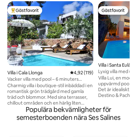
Gästfavorit
Gästfavorit
Populär gästfavorit
Gästfavorit
Villa i Santa Eulària
Lyxig villa med u
Villa i Cala Llonga
4,92 av 5 i genomsnittligt bet
4,92 (119)
stranden och Ibiza
Villa Lui, en moder
Vacker villa med pool – 6 minuters
uppvärmd pool, n
promenad till stranden
Charmig villa i boutique-stil inbäddad i en
Det är idealiskt b
romantisk grön trädgård med gamla
Destino & Pacha, 
träd och blommor. Med sina terrasser,
minuters bilresa til
chillout områden och en härlig liten
exklusiva bekväm
Populära bekvämligheter för
privat pool erbjuder boendet bra
och eget badrum i
utrymme och integritet för 8 till 9 gäster.
semesterboenden nära Ses Salines
härliga extratjäns
Alla 4 sovrum med luftkonditionering.
och helt nya säng
Internet: höghastighetsfiberoptik! Inom
bäddmadrasser oc
6 minuters promenad når du den vackra
Koppla av i hängm