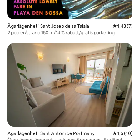
Ägarlägenhet i Sant Josep de sa Talaia
4,43 av 5 i 
4,43 (7)
2 pooler/strand 150 m/14 % rabatt/gratis parkering
Ägarlägenhet i Sant Antoni de Portmany
4,5 av 5 i g
4,5 (40)
Överlägsen lägenhet + kök max 5 personer • Bra läge!