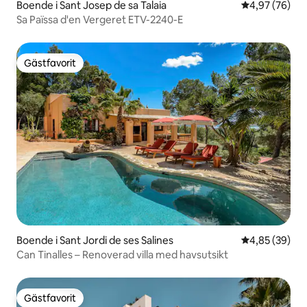
Boende i Sant Josep de sa Talaia
4,97 av 5 i g
4,97 (76)
Sa Païssa d'en Vergeret ETV-2240-E
Gästfavorit
Gästfavorit
Boende i Sant Jordi de ses Salines
4,85 av 5 i g
4,85 (39)
Can Tinalles – Renoverad villa med havsutsikt
Gästfavorit
Gästfavorit