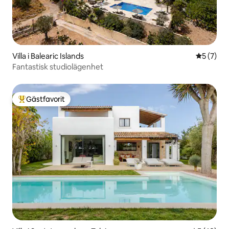
Villa i Balearic Islands
5 av 5 i 
5 (7)
Fantastisk studiolägenhet
Gästfavorit
Populär gästfavorit