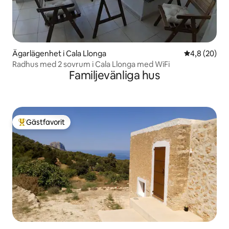
Ägarlägenhet i Cala Llonga
4,8 av 5 i g
4,8 (20)
Radhus med 2 sovrum i Cala Llonga med WiFi
Familjevänliga hus
Gästfavorit
Populär gästfavorit