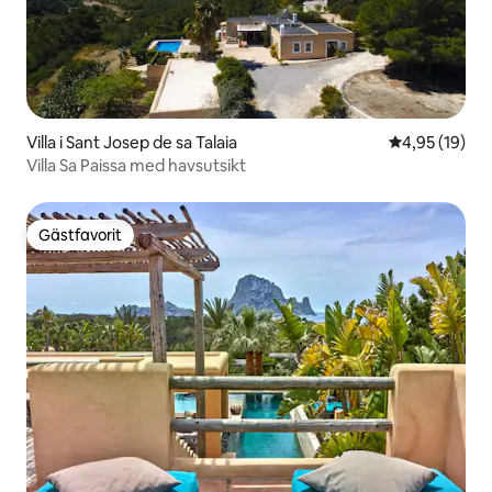
Villa i Sant Josep de sa Talaia
4,95 av 5 i g
4,95 (19)
Villa Sa Paissa med havsutsikt
Gästfavorit
Gästfavorit