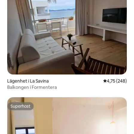
Lägenhet i La Savina
4,75 av 5 i ge
4,75 (248)
Balkongen i Formentera
Superhost
Superhost