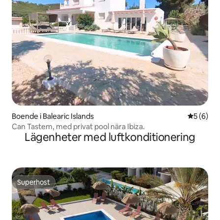
Boende i Balearic Islands
5 av 5 i 
5 (6)
Can Tastem, med privat pool nära Ibiza.
Lägenheter med luftkonditionering
Superhost
Superhost