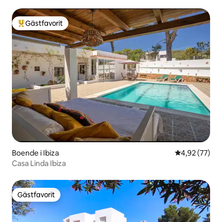
Gästfavorit
Populär gästfavorit
Boende i Ibiza
4,92 av 5 i g
4,92 (77)
Casa Linda Ibiza
Gästfavorit
Gästfavorit