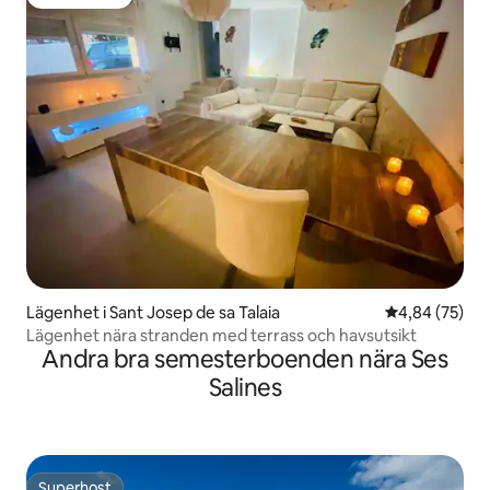
Gästfavorit
Lägenhet i Sant Josep de sa Talaia
4,84 av 5 i g
4,84 (75)
Lägenhet nära stranden med terrass och havsutsikt
Andra bra semesterboenden nära Ses
Salines
Superhost