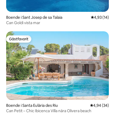
Boende i Sant Josep de sa Talaia
4,93 av 5 i g
4,93 (14)
Can Goldi vista mar
Gästfavorit
Gästfavorit
Boende i Santa Eulària des Riu
4,94 av 5 i g
4,94 (34)
Can Petit – Chic Ibicenca Villa nära Olivera beach