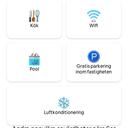
sandstranden Cala Llonga.
som är prydda med
Restauranger, stormarknader, butiker
den ultimata miljö
och taxistation ligger bara 4 minuters
lyxig semester.
promenad bort. Till Ibiza golf eller Santa
Eularia är det en 5 minuters bilresa; till
Kök
Wifi
Ibiza Town tar det 12 minuter.
Gratis parkering
Pool
inom fastigheten
Luftkonditionering