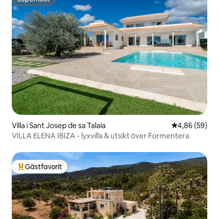
Superhost
Villa i Sant Josep de sa Talaia
4,86 av 5 i g
4,86 (59)
VILLA ELENA IBIZA - lyxvilla & utsikt över Formentera
Gästfavorit
Populär gästfavorit