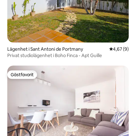
Lägenhet i Sant Antoni de Portmany
4,67 av 5 i 
4,67 (9)
Privat studiolägenhet i Boho Finca - Apt Guille
Gästfavorit
Gästfavorit