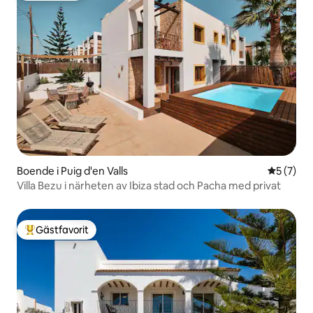
Boende i Puig d'en Valls
5 av 5 i 
5 (7)
Villa Bezu i närheten av Ibiza stad och Pacha med privat
Gästfavorit
Populär gästfavorit