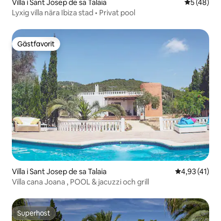
Villa i Sant Josep de sa Talaia
5 av 5 i g
5 (48)
Lyxig villa nära Ibiza stad • Privat pool
Gästfavorit
Gästfavorit
Villa i Sant Josep de sa Talaia
4,93 av 5 i g
4,93 (41)
Villa cana Joana , POOL & jacuzzi och grill
Superhost
Superhost