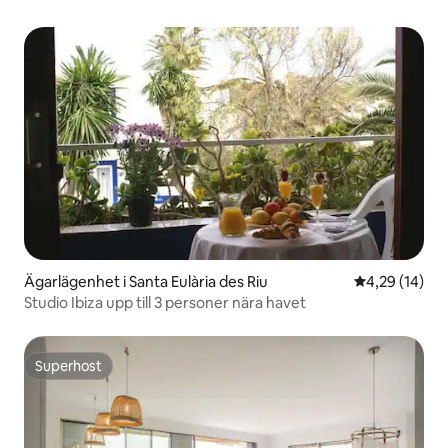
Ägarlägenhet i Santa Eulària des Riu
4,29 av 5 i g
4,29 (14)
Studio Ibiza upp till 3 personer nära havet
Superhost
Superhost