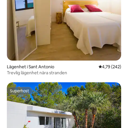
Lägenhet i Sant Antonio
4,79 av 5 i ge
4,79 (242)
Trevlig lägenhet nära stranden
Superhost
Superhost