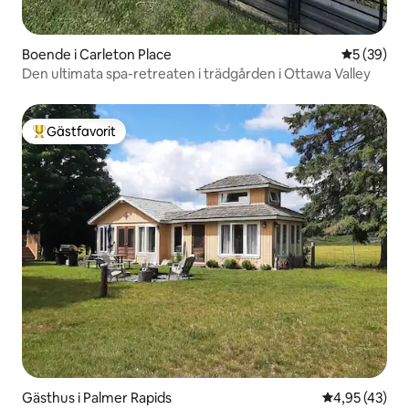
Boende i Carleton Place
5 av 5 i g
5 (39)
Den ultimata spa-retreaten i trädgården i Ottawa Valley
Gästfavorit
Populär gästfavorit
Gästhus i Palmer Rapids
4,95 av 5 i g
4,95 (43)