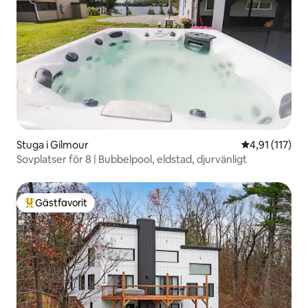
Stuga i Gilmour
4,91 av 5 i g
4,91 (117)
Sovplatser för 8 | Bubbelpool, eldstad, djurvänligt
Gästfavorit
Populär gästfavorit