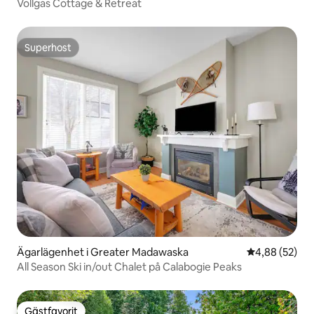
Vollgas Cottage & Retreat
Superhost
Superhost
Ägarlägenhet i Greater Madawaska
4,88 av 5 i g
4,88 (52)
All Season Ski in/out Chalet på Calabogie Peaks
Gästfavorit