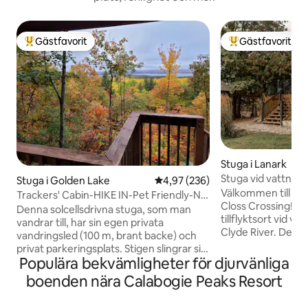
Gästfavorit
Gästfavorit
Populär gästfavorit
Populär gästfavor
Stuga i Lanark
Stuga vid vattnet 
Stuga i Golden Lake
4,97 av 5 i genomsnittligt bety
4,97 (236)
bubbelpool
Välkommen till Th
Trackers' Cabin-HIKE IN-Pet Friendly-No
Closs Crossing! Fly till en privat
Neighbours
Denna solcellsdrivna stuga, som man
tillflyktsort vid v
vandrar till, har sin egen privata
Clyde River. Dett
vandringsled (100 m, brant backe) och
kombinerar en my
privat parkeringsplats. Stigen slingrar sig
sovrum med ett dr
Populära bekvämligheter för djurvänliga
upp till din privata utsikt över Golden
beläget på en lug
Lake. Du kommer att känna dig
boenden nära Calabogie Peaks Resort
vatten på tre sidor. Njut av di
undangömd på denna mysiga plats
morgonkaffe und
omgiven av en blandad ekskog, belägen