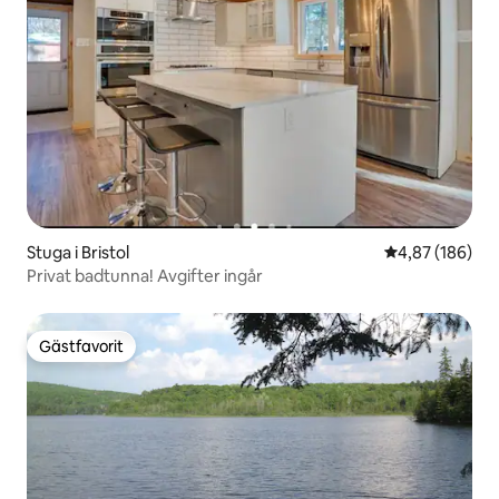
Stuga i Bristol
4,87 av 5 i ge
4,87 (186)
Privat badtunna! Avgifter ingår
Gästfavorit
Gästfavorit