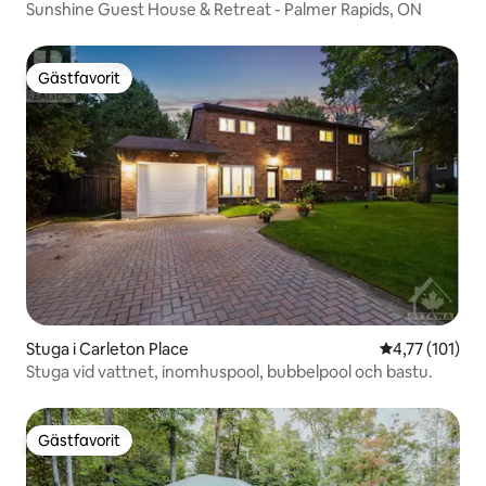
Sunshine Guest House & Retreat - Palmer Rapids, ON
Gästfavorit
Gästfavorit
Stuga i Carleton Place
4,77 av 5 i g
4,77 (101)
Stuga vid vattnet, inomhuspool, bubbelpool och bastu.
Gästfavorit
Gästfavorit