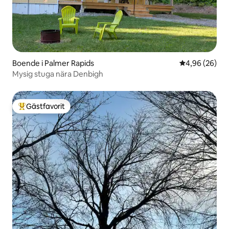
Boende i Palmer Rapids
4,96 av 5 i g
4,96 (26)
Mysig stuga nära Denbigh
Gästfavorit
Populär gästfavorit