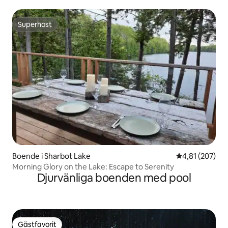
Superhost
Superhost
Boende i Sharbot Lake
4,81 av 5 i ge
4,81 (207)
Morning Glory on the Lake: Escape to Serenity
Djurvänliga boenden med pool
Gästfavorit