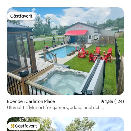
Gästfavorit
Gästfavorit
Boende i Carleton Place
4,89 av 5 i ge
4,89 (124)
Ultimat tillflyktsort för gamers, arkad, pool och
bubbelpool
Gästfavorit
Populär gästfavorit