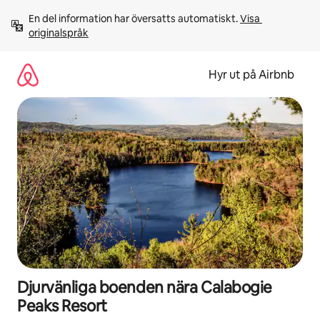
Hoppa
En del information har översatts automatiskt. 
Visa 
till
originalspråk
innehåll
Hyr ut på Airbnb
Djurvänliga boenden nära Calabogie
Peaks Resort