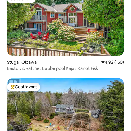
Gästfavorit
Stuga i Ottawa
4,92 av 5 i ge
4,92 (150)
Bastu vid vattnet Bubbelpool Kajak Kanot Fisk
Gästfavorit
Populär gästfavorit