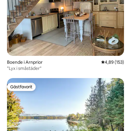
Boende i Arnprior
4,89 av 5 i ge
4,89 (153)
"Lyx i småstäder"
Gästfavorit
Gästfavorit