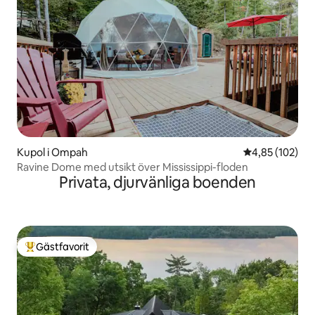
Kupol i Ompah
4,85 av 5 i ge
4,85 (102)
Ravine Dome med utsikt över Mississippi-floden
Privata, djurvänliga boenden
Gästfavorit
Populär gästfavorit