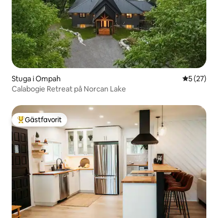
Stuga i Ompah
5 av 5 i g
5 (27)
Calabogie Retreat på Norcan Lake
Gästfavorit
Populär gästfavorit