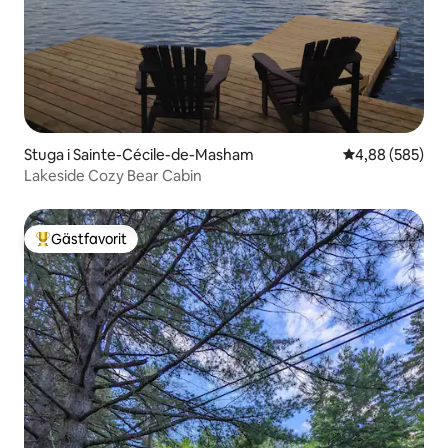
Stuga i Sainte-Cécile-de-Masham
4,88 av 5 i ge
4,88 (585)
Lakeside Cozy Bear Cabin
Gästfavorit
Populär gästfavorit