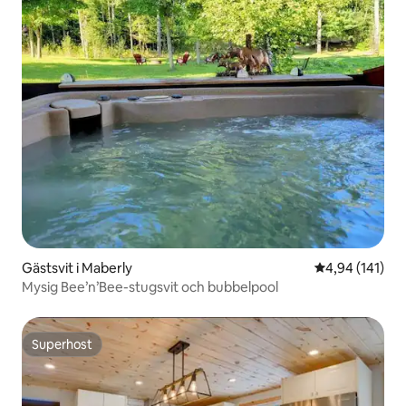
Gästsvit i Maberly
4,94 av 5 i ge
4,94 (141)
Mysig Bee’n’Bee-stugsvit och bubbelpool
Superhost
Superhost