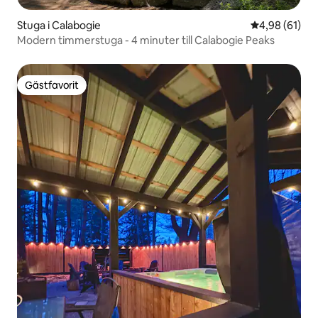
Stuga i Calabogie
4,98 av 5 i g
4,98 (61)
Modern timmerstuga - 4 minuter till Calabogie Peaks
Gästfavorit
Gästfavorit