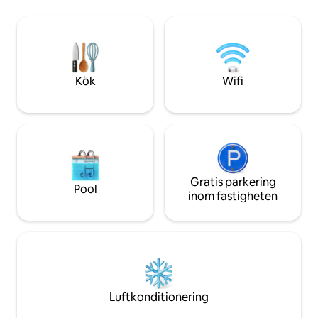
fåglarna sjunger, 
ovanpå Kanadasköldens
med kajak eller ko
klippformationer. Inkluderat är en
Avsluta dagen vid 
propaneldstad, en våningssäng med
slappna av under s
queen-säng, grill, täckt altan,
bubbelpoolen. De
picknickbord och eldgrop. VILL DU INTE
blandningen av ko
BÄRA EN KYLBOX UPPFÖR EN BACKE?
Kök
Wifi
väntar.
Se vår webbplats för paket: Utrustning,
sängkläder och/eller hytt för par.
Gratis parkering
Pool
inom fastigheten
Luftkonditionering