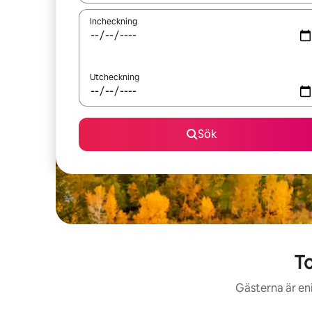
Incheckning
Utcheckning
Sök
To
Gästerna är en