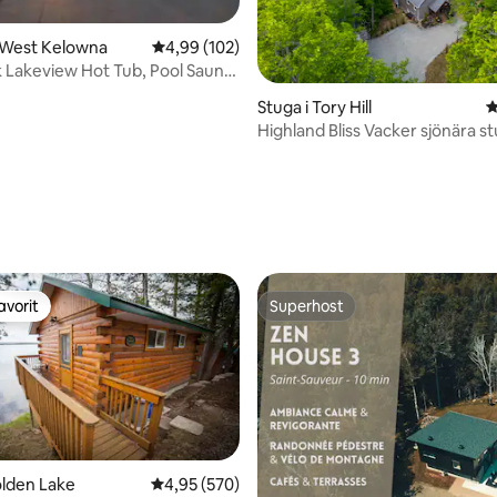
i West Kelowna
4,99 av 5 i genomsnittligt betyg, 102 omdöm
4,99 (102)
k Lakeview Hot Tub, Pool Sauna,
ge
ligt betyg, 111 omdömen
Stuga i Tory Hill
4
Highland Bliss Vacker sjönära s
bubbelpool
avorit
Superhost
gästfavorit
Superhost
olden Lake
4,95 av 5 i genomsnittligt betyg, 570 omdöm
4,95 (570)