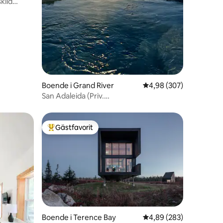
kild
Boende i Grand River
4,98 av 5 i genomsnitt
4,98 (307)
San Adaleida (Priv.
HotTub/Firepit/Kayaks)
Gästfavorit
Populär gästfavorit
Boende i Terence Bay
4,89 av 5 i genomsnitt
4,89 (283)