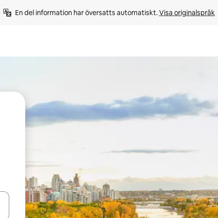
En del information har översatts automatiskt. 
Visa originalspråk
d upp- och nedåtpilarna eller utforska genom att trycka eller svepa.