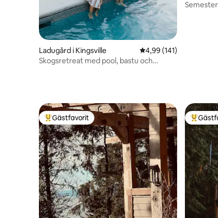
Semester v
Algonquin
Ladugård i Kingsville
4,99 av 5 i genomsnitt
4,99 (141)
Skogsretreat med pool, bastu och
evenemangsutrymme
Gästfavorit
Gästf
Populär gästfavorit
Populär 