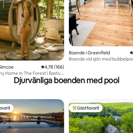
Boende i Greenfield
4
Boende vid sjön med bubbelpo
 Simcoe
4,78 av 5 i genomsnittligt betyg, 166 omdöm
4,78 (166)
iny Home In The Forest | Bastu
Djurvänliga boenden med pool
elpool
avorit
Gästfavorit
gästfavorit
Populär gästfavorit