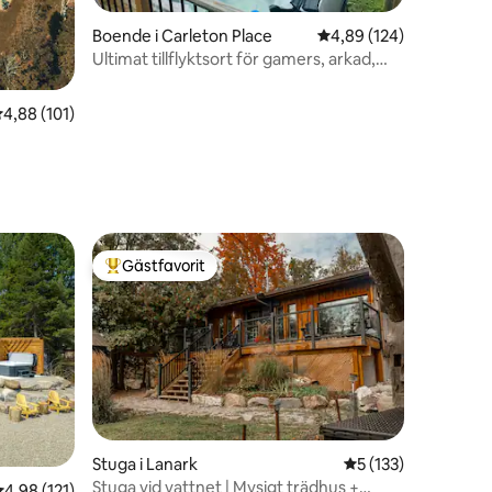
Boende i Carleton Place
4,89 av 5 i genomsnitt
4,89 (124)
Ultimat tillflyktsort för gamers, arkad,
pool och bubbelpool
,88 av 5 i genomsnittligt betyg, 101 omdömen
4,88 (101)
Gästfavorit
Populär gästfavorit
Stuga i Lanark
5 av 5 i genomsnitt
5 (133)
Stuga vid vattnet | Mysigt trädhus +
,98 av 5 i genomsnittligt betyg, 121 omdömen
4,98 (121)