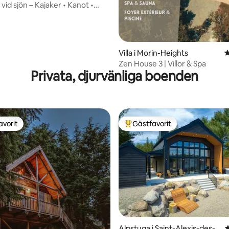
id sjön – Kajaker • Kanot •
 Pass
ligt betyg, 141 omdömen
Villa i Morin-Heights
4
Zen House 3 | Villor & Spa
Privata, djurvänliga boenden
avorit
Gästfavorit
gästfavorit
Populär gästfavorit
Alpstuga i Saint-Alexis-des-
4