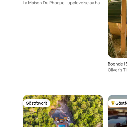
La Maison Du Phoque | upplevelse av hav
och termalbad
Boende i
Oliver's T
och bubb
Gästfavorit
Gästf
Gästfavorit
Populär 