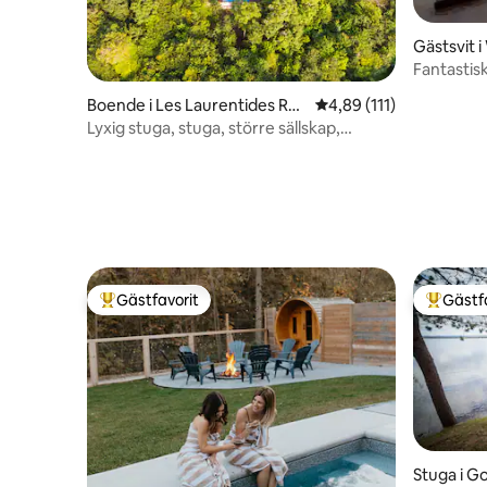
Gästsvit 
Fantastis
Cold Plun
Boende i Les Laurentides Re
4,89 av 5 i genomsnitt
4,89 (111)
gional County Municipality
Lyxig stuga, stuga, större sällskap,
skidbacke
Gästfavorit
Gästf
Populär gästfavorit
Populär 
Stuga i G