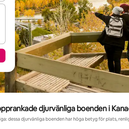
pprankade djurvänliga boenden i Kan
iga: dessa djurvänliga boenden har höga betyg för plats, renl