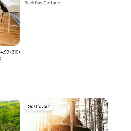
Back Bay Cottage
,99 av 5 i genomsnittligt betyg, 210 omdömen
4,99 (210)
ol
en
Gästfavorit
Gästfavorit