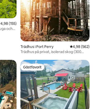
en
,98 av 5 i genomsnittligt betyg, 155 omdömen
4,98 (155)
tuga och
Trädhus i Port Perry
4,98 av 5 i genomsnitt
4,98 (562)
Trädhus på privat, isolerad skog (300
tunnland)
Gästfavorit
Gästfavorit
en