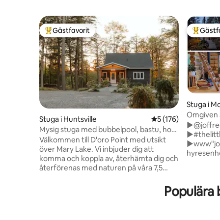
Gästfavorit
Gästf
Populär gästfavorit
Populär 
Stuga i M
Omgiven a
Stuga i Huntsville
5 av 5 i genomsnitt
5 (176)
spis och 
►@joffre
Mysig stuga med bubbelpool, bastu, hot
►#thelitt
yoga studio.
Välkommen till D'oro Point med utsikt
►www"joff
över Mary Lake. Vi inbjuder dig att
hyresenhe
komma och koppla av, återhämta dig och
beläget +
återförenas med naturen på våra 7,5
timmerstu
hektar skogig lycka. Med bara ca 3
Joffre La
minuters promenad till vår pittoreska
Populära 
utomhus v
grannskapsstrand är vi tillräckligt nära för
cederfat 
att njuta av det livliga sjölivet, men ändå
+fullt utr
bibehålla en privat reträttskänsla. Bo på
pannkaksb