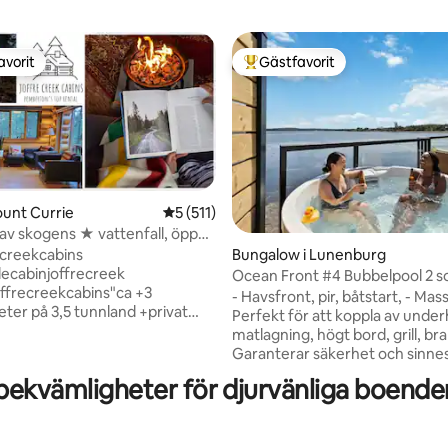
avorit
Gästfavorit
gästfavorit
Populär gästfavorit
ount Currie
5 av 5 i genomsnittligt betyg, 511 omdöm
5 (511)
v skogens ★ vattenfall, öppen
ligt betyg, 176 omdömen
bastu
Bungalow i Lunenburg
creekcabins
lecabinjoffrecreek
Ocean Front #4 Bubbelpool 2 
recreekcabins"ca +3
stor altan BBQ 2 badrum
- Havsfront, pir, båtstart, - Massivt däck:
ter på 3,5 tunnland +privat
Perfekt för att koppla av under
autentisk Cdn-tillverkad
matlagning, högt bord, grill, b
ga +närmaste uthyrning till
Garanterar säkerhet och sinnes
kes + inomhus vedspis,
Bubbelpool: Slappna av och nju
bekvämligheter för djurvänliga boende
ed- och gaseldar + bastu i
lugna havsutsikten. - Kök: induk
+ säsongsbetonad liten pool
och väggugn, perfekt för att f
ustat kök, självhushåll,
gourmetmåltider. - Två sovrum,
rekkie och sirap inkl + sovrum