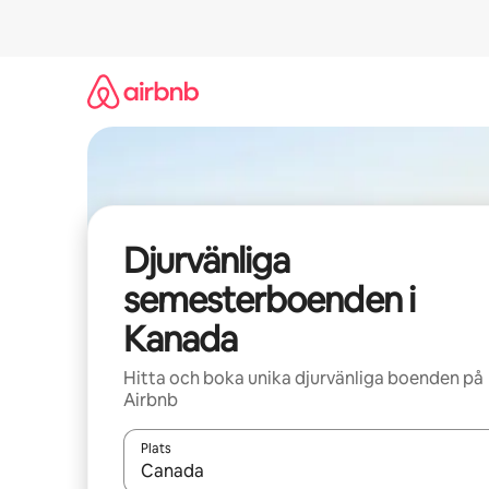
Hoppa
till
innehåll
Djurvänliga
semesterboenden i
Kanada
Hitta och boka unika djurvänliga boenden på
Airbnb
Plats
När resultaten är tillgängliga kan du navigera me