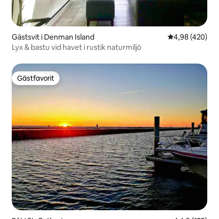
Gästsvit i Denman Island
4,98 av 5 i ge
4,98 (420)
Lyx & bastu vid havet i rustik naturmiljö
Gästfavorit
Gästfavorit