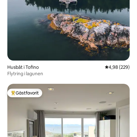
Husbåt i Tofino
4,98 av 5 i ge
4,98 (229)
Flytring i lagunen
Gästfavorit
Populär gästfavorit