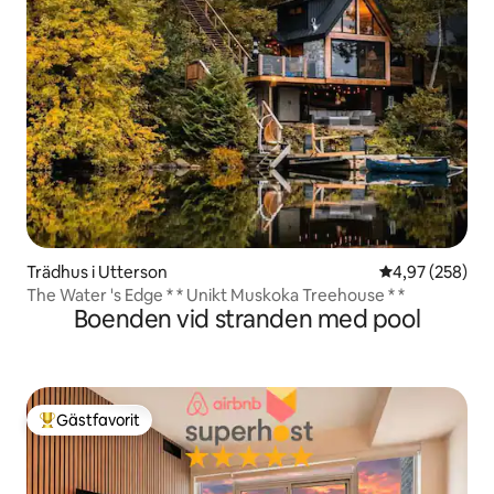
Trädhus i Utterson
4,97 av 5 i ge
4,97 (258)
The Water 's Edge * * Unikt Muskoka Treehouse * *
Boenden vid stranden med pool
Gästfavorit
Populär gästfavorit