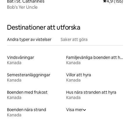
Båt i St. Catharines
4,9 av 5 i ge
4,9 (155)
Bob's Yer Uncle
Destinationer att utforska
Andra typer av vistelser
Saker att göra
Vindsvåningar
Familjevänliga boenden att hyra
Kanada
Kanada
Semesteranläggningar
Villor att hyra
Kanada
Kanada
Boenden med frukost
Hus nära stranden att hyra
Kanada
Kanada
Boenden nära strand
Visa mer
Kanada