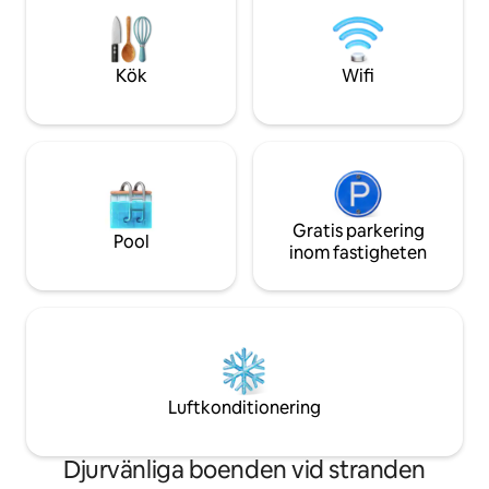
utforska skogen och avsluta dagen vid
bröllop eller familjeå
en lägereld under stjärnorna. Domain
hyr båda stugorna ti
ligger en kort bilresa från **Montréal och
med ditt parti mot 
Ottawa** och är en populär plats för en
Kök
Wifi
naturutflykt.
Gratis parkering
Pool
inom fastigheten
Luftkonditionering
Djurvänliga boenden vid stranden