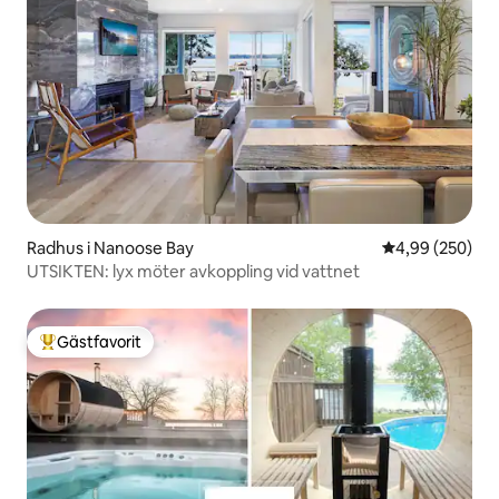
Radhus i Nanoose Bay
4,99 av 5 i ge
4,99 (250)
UTSIKTEN: lyx möter avkoppling vid vattnet
Gästfavorit
Populär gästfavorit