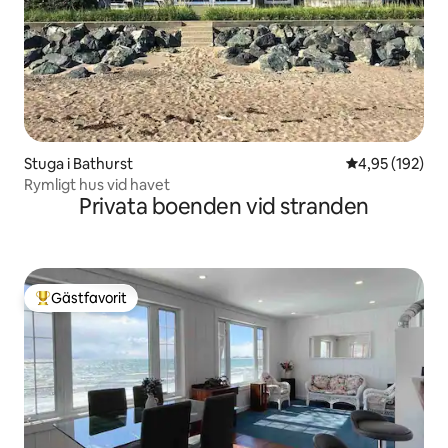
Stuga i Bathurst
4,95 av 5 i ge
4,95 (192)
Rymligt hus vid havet
Privata boenden vid stranden
Gästfavorit
Populär gästfavorit