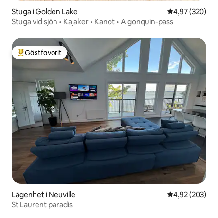
Stuga i Golden Lake
4,97 av 5 i ge
4,97 (320)
Stuga vid sjön • Kajaker • Kanot • Algonquin-pass
Gästfavorit
Populär gästfavorit
Lägenhet i Neuville
4,92 av 5 i ge
4,92 (203)
St Laurent paradis