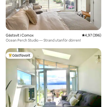
Gästsvit i Comox
4,97 av 5 i ge
4,97 (396)
Ocean Perch Studio — Strand utanför dörren!
Gästfavorit
Populär gästfavorit