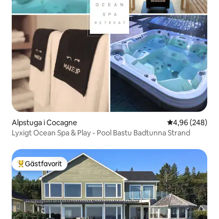
Alpstuga i Cocagne
4,96 av 5 i ge
4,96 (248)
Lyxigt Ocean Spa & Play - Pool Bastu Badtunna Strand
Gästfavorit
Populär gästfavorit