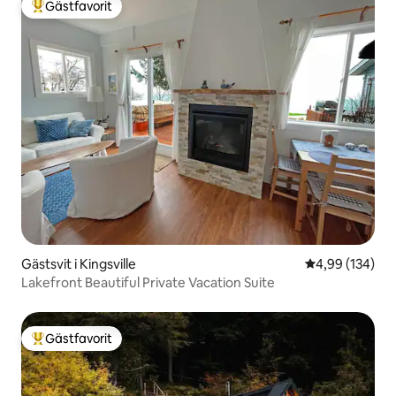
Gästfavorit
Populär gästfavorit
Gästsvit i Kingsville
4,99 av 5 i ge
4,99 (134)
Lakefront Beautiful Private Vacation Suite
Gästfavorit
Populär gästfavorit