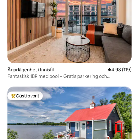
Ägarlägenhet i Innisfil
4,98 av 5 i ge
4,98 (119)
Fantastisk 1BR med pool ~ Gratis parkering och
självincheckning
Gästfavorit
Populär gästfavorit