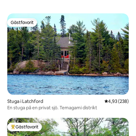
Gästfavorit
Gästfavorit
Stuga i Latchford
4,93 av 5 i ge
4,93 (238)
En stuga på en privat sjö. Temagami distrikt
Gästfavorit
Populär gästfavorit