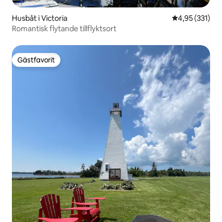
Husbåt i Victoria
4,95 av 5 i ge
4,95 (331)
Romantisk flytande tillflyktsort
Gästfavorit
Gästfavorit