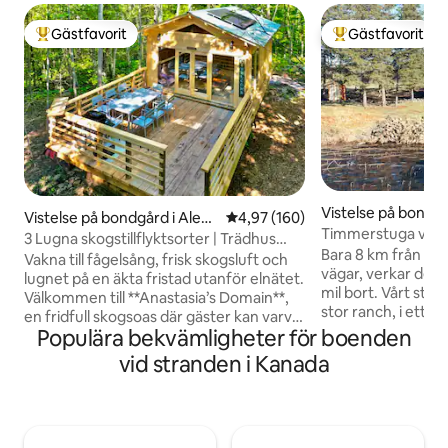
Gästfavorit
Gästfavorit
Populär gästfavorit
Populär gästfavor
Vistelse på bondgår
Vistelse på bondgård i Alexa
4,97 av 5 i genomsnittligt bety
4,97 (160)
Hache
Timmerstuga vid p
ndria
3 Lugna skogstillflyktsorter | Trädhus
och kajaker
Bara 8 km från mo
nära Montreal
Vakna till fågelsång, frisk skogsluft och
vägar, verkar det 
lugnet på en äkta fristad utanför elnätet.
mil bort. Vårt stäl
Välkommen till **Anastasia’s Domain**,
stor ranch, i ett natur
en fridfull skogsoas där gäster kan varva
stad i närheten f
Populära bekvämligheter för boenden
ner och komma i kontakt med naturen
min till 2 större st
igen. Våra stugor ligger i skogsområden
vid stranden i Kanada
bekvämligheter. He
med vandringsleder, en damm och
med diverse mycke
öppen himmel och erbjuder en sällsynt
plats. Med bara 2 
möjlighet att komma bort från det livliga
varandra, njut av din e
livet. Njut av morgonkaffet utomhus,
semester med vänn