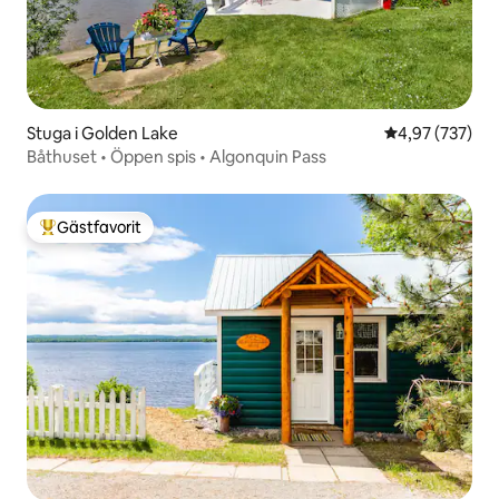
Stuga i Golden Lake
4,97 av 5 i ge
4,97 (737)
Båthuset • Öppen spis • Algonquin Pass
Gästfavorit
Populär gästfavorit