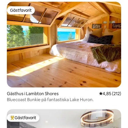
Gästfavorit
Gästfavorit
Gästhus i Lambton Shores
4,85 av 5 i ge
4,85 (212)
Bluecoast Bunkie på fantastiska Lake Huron.
Gästfavorit
Populär gästfavorit