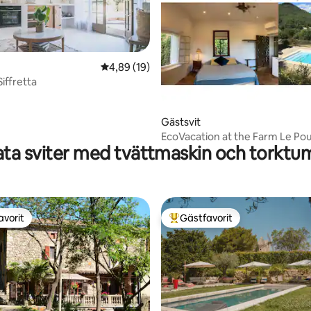
4,89 av 5 i genomsnittligt betyg, 19 omdöm
4,89 (19)
Siffretta
tligt betyg, 34 omdömen
Gästsvit
EcoVacation at the Farm Le Po
ata sviter med tvättmaskin och torktu
Studio
avorit
Gästfavorit
gästfavorit
Populär gästfavorit
tligt betyg, 54 omdömen