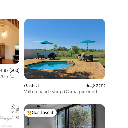
,87 av 5 i genomsnittligt betyg, 203 omdömen
4,87 (203)
 70 m²
rass
Gästsvit
4,82 av 5 i genomsni
4,82 (11)
en
Välkomnande stuga i Camargue med
pool
Gästfavorit
Populär gästfavorit