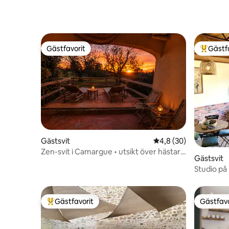
Gästfavorit
Gästf
Gästfavorit
Populär 
Gästsvit
4,8 av 5 i genomsnit
4,8 (30)
Zen-svit i Camargue • utsikt över hästar
Gästsvit
terrasser
Studio p
Gästfavorit
Gästfavo
Populär gästfavorit
Gästfavo