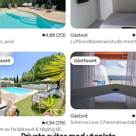
ligt betyg, 159 omdömen
4,88 av 5 i genomsnittligt betyg, 213 omdöm
4,88 (213)
Gästsvit
4
o, pool
Luftkonditionerad studio med 
och pool
avorit
Gästfavorit
gästfavorit
Gästfavorit
ligt betyg, 398 omdömen
Gästsvit
4
Sviterna Love 2 Panoramautsik
4,94 av 5 i genomsnittligt betyg, 219 omdöm
4,94 (219)
havet
m av föräldrasvit & tillgång till