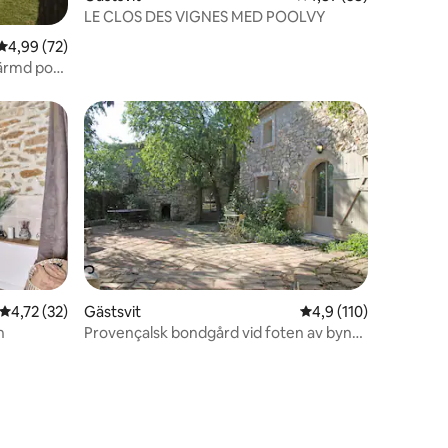
LE CLOS DES VIGNES MED POOLVY
en
4,99 av 5 i genomsnittligt betyg, 72 omdömen
4,99 (72)
ärmd pool
4,72 av 5 i genomsnittligt betyg, 32 omdömen
4,72 (32)
Gästsvit
4,9 av 5 i genomsnit
4,9 (110)
n
Provençalsk bondgård vid foten av byn
Eygalières