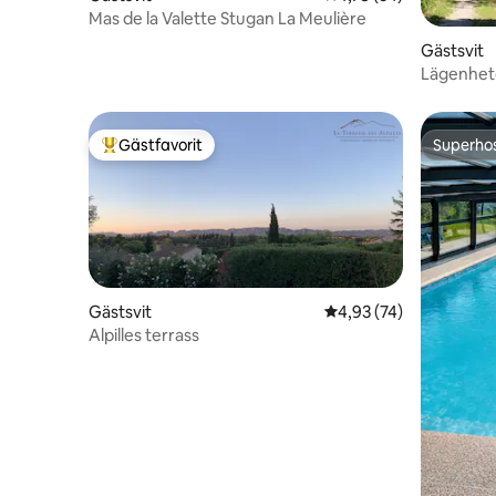
Mas de la Valette Stugan La Meulière
Gästsvit
Lägenhet
Gästfavorit
Superho
Populär gästfavorit
Superho
Gästsvit
4,93 av 5 i genomsnit
4,93 (74)
Alpilles terrass