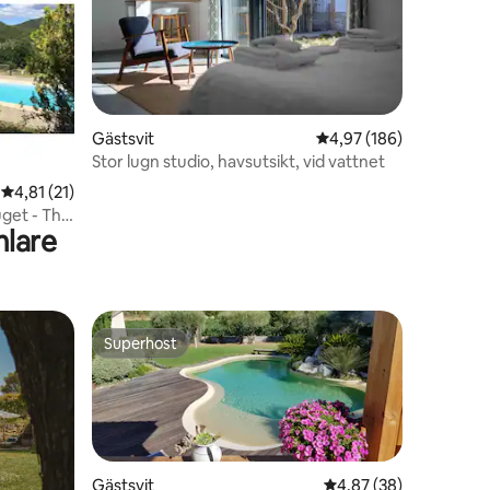
en
Gästsvit
4,97 av 5 i genomsnitt
4,97 (186)
Stor lugn studio, havsutsikt, vid vattnet
4,81 av 5 i genomsnittligt betyg, 21 omdömen
4,81 (21)
uget - The
mlare
Superhost
Superhost
Gästsvit
4,87 av 5 i genomsnit
4,87 (38)