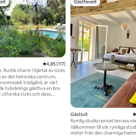
rit
Gästfavorit
rit
Gästfavorit
ligt betyg, 157 omdömen
4,85 av 5 i genomsnittligt betyg, 117 omdöm
4,85 (117)
. Rustik charm i hjärtat av Uzès
n av det historiska centrum,
provensalsk trädgård, är vårt
e tvåvånings gästhus en bra
tt utforska Uzès och dess
kt för
ed barn. Det finns ett
m, dubbelrum med anslutande
Gästsvit
4
å övervåningen och kök/matsal
Rymlig studio+privat terrass nä
ningen. Tillgång till/från
stränderna
Välkommen till vår rymliga stud
mmet sker via dubbelrummet
meter från den charmiga hamn
mmet. Det har alla moderna