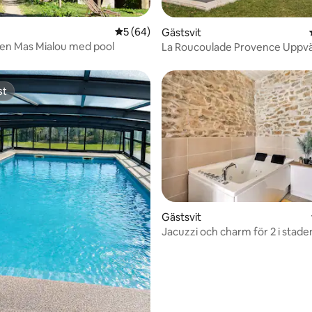
5 av 5 i genomsnittligt betyg, 64 omdöm
5 (64)
Gästsvit
en Mas Mialou med pool
La Roucoulade Provence Uppv
och trädgård
st
st
tligt betyg, 74 omdömen
Gästsvit
Jacuzzi och charm för 2 i stade