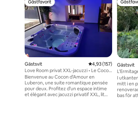
Gästfavorit
Gästfavo
Gästfavorit
Gästfavo
Gästsvit
4,93 av 5 i genomsnitt
4,93 (157)
Gästsvit
Love Room privat XXL-jacuzzi • Le Cocon
L'Ermitage
d'Amour
Bienvenue au Cocon d’Amour en
I utkante
Luberon, une suite romantique pensée
mitt i en 
pour deux. Profitez d’un espace intime
renoverad
et élégant avec jacuzzi privatif XXL, lit
bas för a
King Size 180 cm et terrasse privée. Idéal
omgivning. Gästhuset är perfe
pour une escapade en Provence, un
familjer m
anniversaire ou une surprise en
dubbelru
amoureux. Ici, tout invite à la détente et
badrum p
à la complicité dans un cadre calme et
på nedervå
chaleureux, proche de L’Isle-sur-la-
dubbelru
Sorgue. Parking privé et entrée
och badru