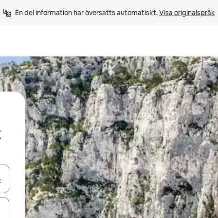
En del information har översatts automatiskt. 
Visa originalspråk
d upp- och nedåtpilarna eller utforska genom att trycka eller svepa.