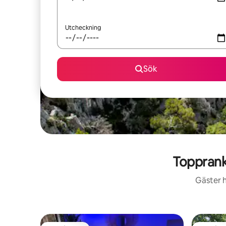
Utcheckning
Sök
Topprank
Gäster h