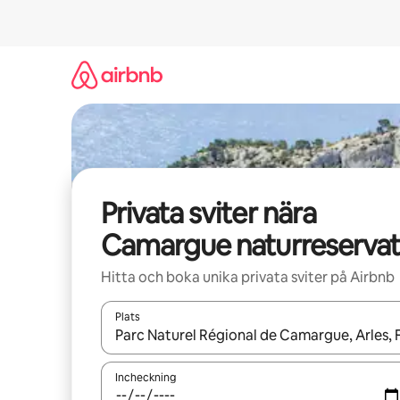
Hoppa
till
innehåll
Privata sviter nära
Camargue naturreservat
Hitta och boka unika privata sviter på Airbnb
Plats
När resultaten är tillgängliga kan du navigera me
Incheckning