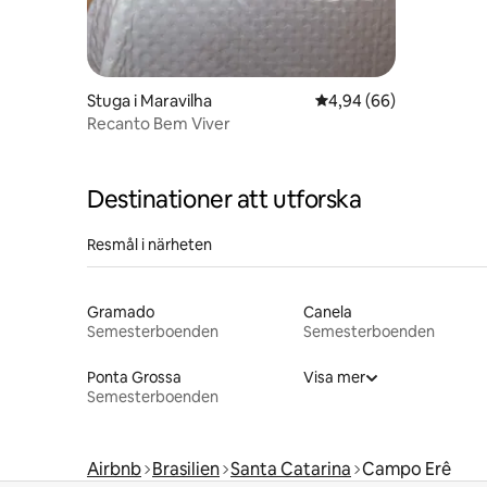
Stuga i Maravilha
4,94 av 5 i genomsnit
4,94 (66)
Recanto Bem Viver
Destinationer att utforska
Resmål i närheten
Gramado
Canela
Semesterboenden
Semesterboenden
Ponta Grossa
Visa mer
Semesterboenden
Airbnb
Brasilien
Santa Catarina
Campo Erê