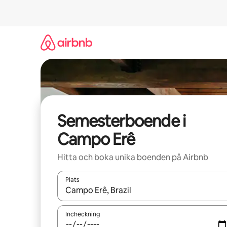
Hoppa
till
innehåll
Semesterboende i
Campo Erê
Hitta och boka unika boenden på Airbnb
Plats
När resultaten är tillgängliga kan du navigera me
Incheckning