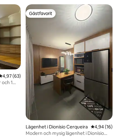
Gästfavorit
Gästfavorit
4,97 av 5 i genomsnittligt betyg, 63 omdömen
4,97 (63)
 och 1
en
Lägenhet i Dionísio Cerqueira
4,94 av 5 i genomsnit
4,94 (16)
Modern och mysig lägenhet i Dionísio