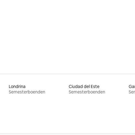
tligt betyg, 66 omdömen
Londrina
Ciudad del Este
Ga
Semesterboenden
Semesterboenden
Se