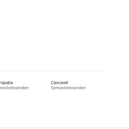
Cerqueira
ropaba
Cascavel
mesterboenden
Semesterboenden