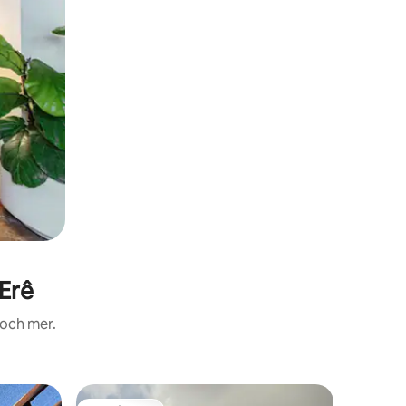
Erê
 och mer.
Stuga i S