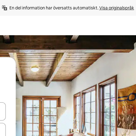
En del information har översatts automatiskt. 
Visa originalspråk
d upp- och nedåtpilarna eller utforska genom att trycka eller svepa.