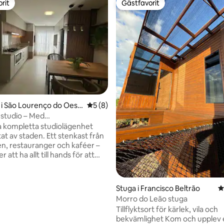
rit
Gästfavorit
rit
Gästfavorit
i São Lourenço do Oest
5 av 5 i genomsnittligt betyg, 8 omdöm
5 (8)
studio – Med
tionering
a kompletta studiolägenhet
rtat av staden. Ett stenkast från
, restauranger och kaféer –
att ha allt till hands för att
in vistelse på ett praktiskt och
mmet har:
Internt garage Fullt
Stuga i Francisco Beltrão
4
kök med kastruller, redskap och
Morro do Leão stuga
 Modern, funktionell och
Tillflyktsort för kärlek, vila och
nde atmosfär Snabbt och
bekvämlighet Kom och upplev en
 söker