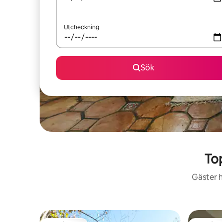
Utcheckning
Sök
To
Gäster h