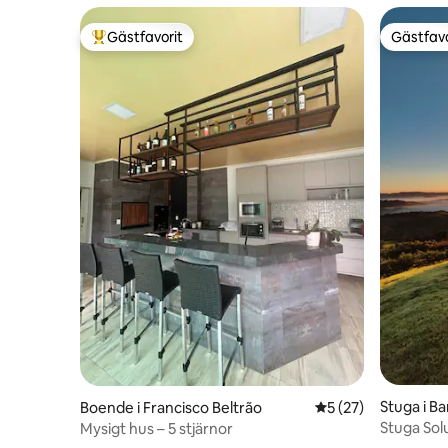
Gästfavorit
Gästfavo
Populär gästfavorit
Gästfavo
Stuga i Ba
Boende i Francisco Beltrão
5 av 5 i genomsnit
5 (27)
Stuga So
Mysigt hus – 5 stjärnor