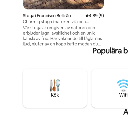
praktiskh
läge för a
bekymme
Stuga i Francisco Beltrão
4,89 av 5 i genomsni
4,89 (9)
Charmig stuga i naturen vila och
samhörighet
Vår stuga är omgiven av naturen och
erbjuder lugn, avskildhet och en unik
känsla av frid. Här vaknar du till fåglarnas
ljud, njuter av en kopp kaffe medan du
Populära 
beundrar utsikten och upplever enkla
men oförglömliga stunder. Boendet är
mysigt och fullt utrustat, perfekt för par,
mindre familjer eller till och med för dem
som vill ha lite tid för sig själva för att
koppla av. Höjdpunkter: • Helt privat miljö
• Direkt kontakt med naturen • Bekvämt
och mysigt boende • Perfekt för
avkoppling och för att komma bort från
Kök
Wifi
allt
A