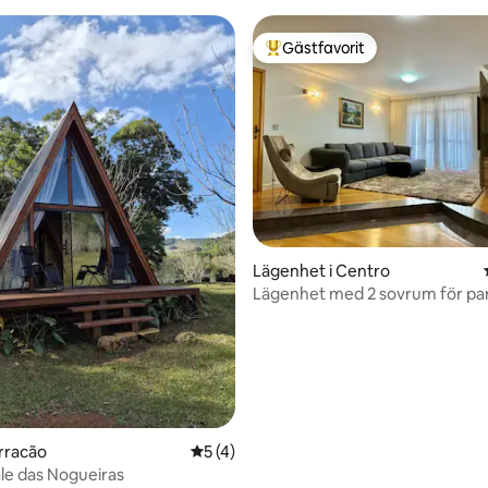
Gästfavorit
Populär gästfavorit
Lägenhet i Centro
Lägenhet med 2 sovrum för par
enkelrum
arracão
5 av 5 i genomsnittligt betyg, 4 omdöm
5 (4)
le das Nogueiras