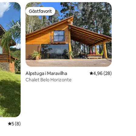
Gästfavorit
Gästfavorit
Alpstuga i Maravilha
4,96 av 5 i genomsnit
4,96 (28)
Chalet Belo Horizonte
en
5 av 5 i genomsnittligt betyg, 8 omdömen
5 (8)