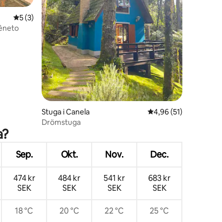
5 av 5 i genomsnittligt betyg, 3 omdömen
5 (3)
Vêneto
en
Stuga i Canela
4,96 av 5 i genomsnit
4,96 (51)
Drömstuga
a?
Sep.
Okt.
Nov.
Dec.
474 kr
484 kr
541 kr
683 kr
SEK
SEK
SEK
SEK
18 °C
20 °C
22 °C
25 °C