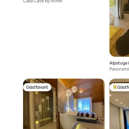
Casa Cave by Achei
Alpstuga 
Panoramis
Gästfavorit
Gästf
Gästfavorit
Populär 