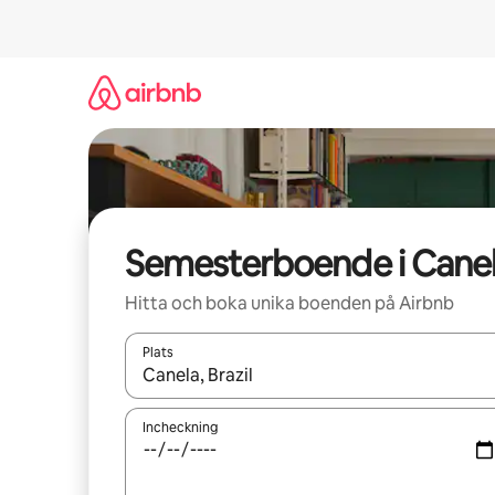
Hoppa
till
innehåll
Semesterboende i Cane
Hitta och boka unika boenden på Airbnb
Plats
När resultaten är tillgängliga kan du navigera me
Incheckning