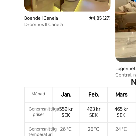
Boende i Canela
4,85 av 5 i genomsnit
4,85 (27)
Drömhus II Canela
Lägenhet 
Central, 
N
Månad
Jan.
Feb.
Mars
559 kr
493 kr
465 kr
Genomsnittliga
priser
SEK
SEK
SEK
26 °C
26 °C
24 °C
Genomsnittlig
temperatur