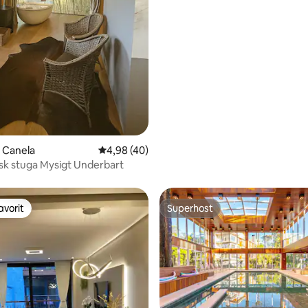
i Canela
4,98 av 5 i genomsnittligt betyg, 40 omdöm
4,98 (40)
k stuga Mysigt Underbart
avorit
Superhost
gästfavorit
Superhost