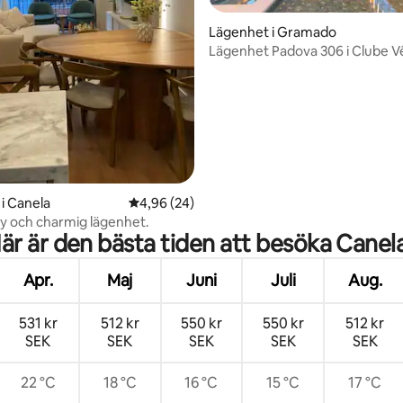
Lägenhet i Gramado
Lägenhet Padova 306 i Clube 
tligt betyg, 27 omdömen
i Canela
4,96 av 5 i genomsnittligt betyg, 24 omdöm
4,96 (24)
ny och charmig lägenhet.
är är den bästa tiden att besöka Canel
Apr.
Maj
Juni
Juli
Aug.
531 kr
512 kr
550 kr
550 kr
512 kr
SEK
SEK
SEK
SEK
SEK
22 °C
18 °C
16 °C
15 °C
17 °C