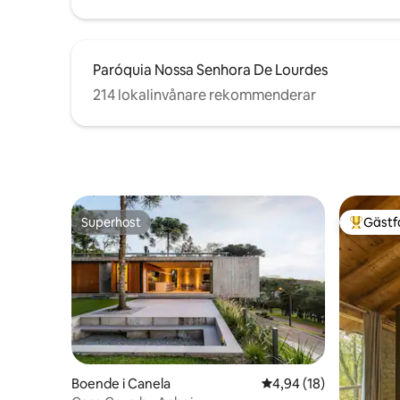
Paróquia Nossa Senhora De Lourdes
214 lokalinvånare rekommenderar
Superhost
Gästf
Superhost
Populär 
Boende i Canela
4,94 av 5 i genomsnit
4,94 (18)