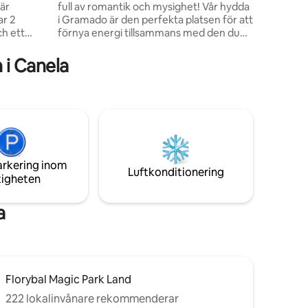
full av romantik och mysighet! Vår hydda
anslutnin
ar 2
i Gramado är den perfekta platsen för att
ch ett
förnya energi tillsammans med den du
t har
älskar. Med en intim atmosfär, omgivet
av naturen och lugnet i Serra Gaúcha,
i Canela
här hittar du den perfekta balansen
rs
mellan komfort, charm och lugn. Njut av
h
det bästa av natur och bergsgästfrihet
med all komfort och exklusivitet du
förtjänar. MED FRUKOST INGÅR 2
ch till
CYKLAR 2 DUSCHAR TILLSAMMANS
h Canela
arkering inom
Luftkonditionering
tigheten
a
Florybal Magic Park Land
222 lokalinvånare rekommenderar