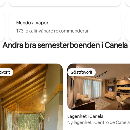
Mundo a Vapor
173 lokalinvånare rekommenderar
Andra bra semesterboenden i Canela
avorit
Gästfavorit
gästfavorit
Gästfavorit
Lägenhet i Canela
Ny lägenhet i Centro de Canela
tligt betyg, 18 omdömen
Catedral