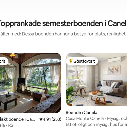
Topprankade semesterboenden i Canel
åller med: Dessa boenden har höga betyg för plats, renlighet
rit
Gästfavorit
rit
Populär gästfavorit
Boende i Canela
Casa Monte Canela - Mysigt oc
ligt betyg, 106 omdömen
iskt boende i Cane
4,91 av 5 i genomsnittligt betyg, 253 omdöm
4,91 (253)
bekvämt
Ett otroligt och mysigt hus för a
la - RS