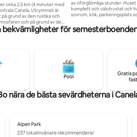
av oförglömliga stunder. Huset är
ger cirka 2,5 km (4 minuter med
komplett och välutrustat och h
 centrala Canela. Utrymmet är
sovrum, kök, parkeringsplats o
 på grund av den rustika och
bekvämt TV-rum på vinden. De
mosfären och på grund av det
också 300 Mbps wifi. Beläget i ett
a bekvämligheter för semesterboenden 
ådet, som har en frodig natur
charmigt och lugnt slutet
 över dalen. Det är perfekt för
bostadsområde med 24-timma
t har 01 sovrum med
säkerhet, erbjuder det lugn oc
ng, vardagsrum med bäddsoffa
bekvämlighet för din resa. Bra läge, med
ersoner och ekologisk öppen
enkel tillgång till de viktigaste
t utrustat kök med campingspis,
turistattraktionerna i regionen o
 badrum. Vi tillhandahåller inte
centrum i Gramado (10 min) oc
isen eller golvspisen eller
(5 min).
Gratis p
Pool
fas
Bo nära de bästa sevärdheterna i Canel
Alpen Park
237 lokalinvånare rekommenderar