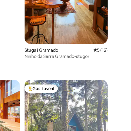
Stuga i Gramado
5 av 5 i genomsnit
5 (16)
Ninho da Serra Gramado-stugor
en
Gästfavorit
Populär gästfavorit