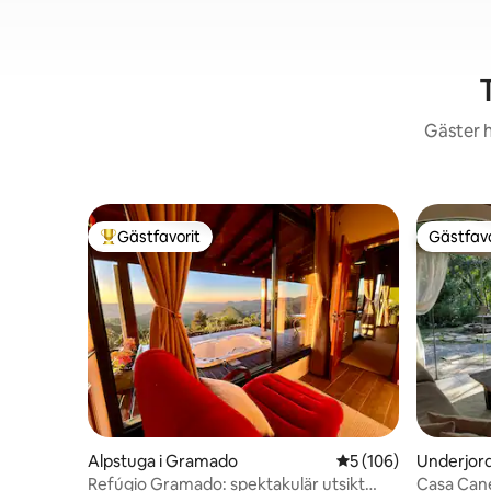
Gäster h
Gästfavorit
Gästfavo
Populär gästfavorit
Gästfavo
Alpstuga i Gramado
5 av 5 i genomsnitt
5 (106)
Underjord
la
Refúgio Gramado: spektakulär utsikt
Casa Cane