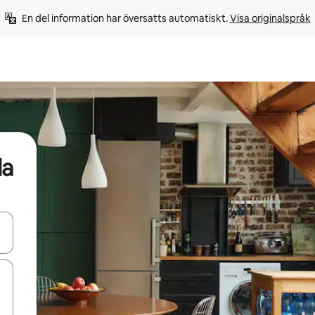
En del information har översatts automatiskt. 
Visa originalspråk
la
d upp- och nedåtpilarna eller utforska genom att trycka eller svepa.