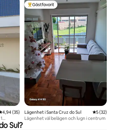
Gästfavorit
Populär gästfavorit
en
4,94 av 5 i genomsnittligt betyg, 35 omdömen
4,94 (35)
Lägenhet i Santa Cruz do Sul
5 av 5 i genomsnit
5 (32)
 1
Lägenhet väl belägen och lugn i centrum
do Sul?