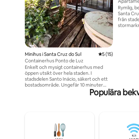
Apartame
Rymlig, b
Santa Cruz
från stad
stormarkn
affärsreso
balkong m
sent på 
förälska dig 
Minihus i Santa Cruz do Sul
5 av 5 i genomsnit
5 (15)
ligger 13
Containerhus Ponto de Luz
João Bati
promenad 
Enkelt och mysigt containerhus med
minuters
öppen utsikt över hela staden. I
parken. U
stadsdelen Santo Inácio, säkert och ett
Campus.
bostadsområde. Ungefär 10 minuter
Populära bekv
med bil från centrum, UNISC och
Oktoberfest Park. Beläget i trädgården
till mitt boende. Det har en mysig stil,
antika möbler och ett
återanvändningskoncept. Ett lugnt
boende med en stor gemensam
trädgård, perfekt för dem som söker
lugn och inspiration. Den har 2
dubbelsängar och en enkelsäng, i ett