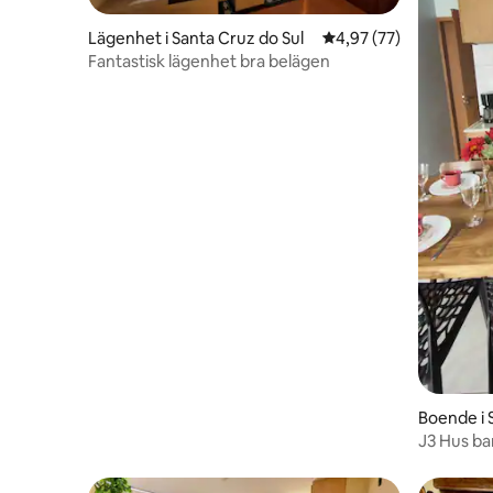
Lägenhet i Santa Cruz do Sul
4,97 av 5 i genomsnit
4,97 (77)
Fantastisk lägenhet bra belägen
Boende i 
J3 Hus ba