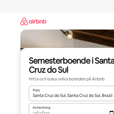
Hoppa
till
innehåll
Semesterboende i Sant
Cruz do Sul
Hitta och boka unika boenden på Airbnb
Plats
När resultaten är tillgängliga kan du navigera me
Incheckning