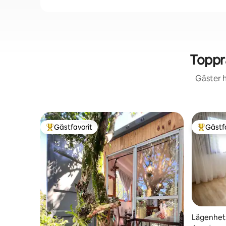
Toppr
Gäster h
Gästfavorit
Gästf
Populär gästfavorit
Populär 
Lägenhet 