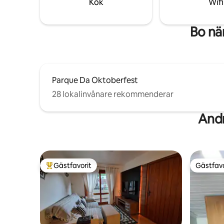
Kök
Wifi
integrerat utrymme. Jag är pensionerad,
en massageterapeut och en Reiki-
utövare.
Bo nä
Parque Da Oktoberfest
28 lokalinvånare rekommenderar
Andr
Gästfavorit
Gästfavo
Populär gästfavorit
Gästfavo