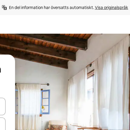
En del information har översatts automatiskt. 
Visa originalspråk
a
d upp- och nedåtpilarna eller utforska genom att trycka eller svepa.