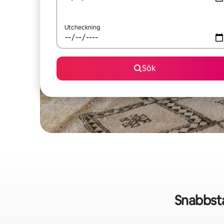
Utcheckning
Sök
Snabbsta