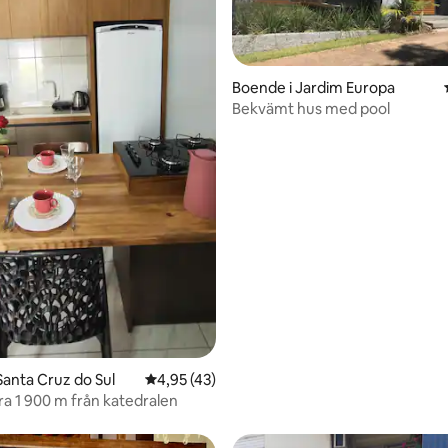
tligt betyg, 77 omdömen
Boende i Jardim Europa
Bekvämt hus med pool
Santa Cruz do Sul
4,95 av 5 i genomsnittligt betyg, 43 omdöm
4,95 (43)
ra 1 900 m från katedralen