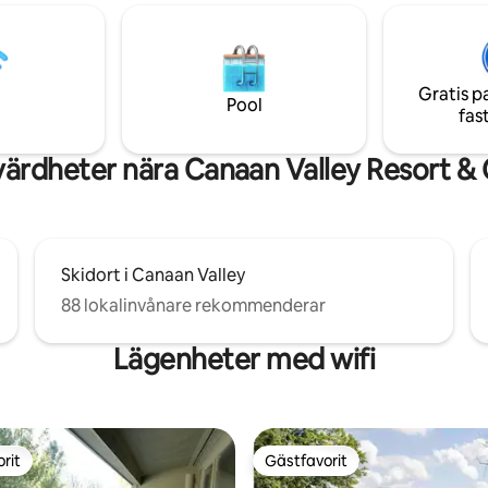
r titta på stjärnorna under den
vandrings- och cykelleder och 
 ombyggda badrum
promenad till restaurangerna 
renoverad källare har boendet
butikerna i den hippa bergssta
s till en rymlig tillflyktsort som
WV!
rymmer 9 personer.
Gratis p
Pool
fas
värdheter nära Canaan Valley Resort &
Skidort i Canaan Valley
88 lokalinvånare rekommenderar
Lägenheter med wifi
rit
Gästfavorit
rit
Gästfavorit