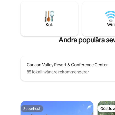
spendera kvalitetstid med nära och kära.
2025) elle
På det bakre däcket finns en bastu,
klara fjällhimlen. Med
bubbelpool, gaseldbord och pizzaugn. Vi
och en ny
tillhandahåller en kajak för gäster att
förvandlat
njuta av på närliggande Sand Run Lake.
bekvämt 
Kök
Wifi
Andra populära se
Canaan Valley Resort & Conference Center
85 lokalinvånare rekommenderar
Superhost
Gästfavo
Superhost
Gästfavo