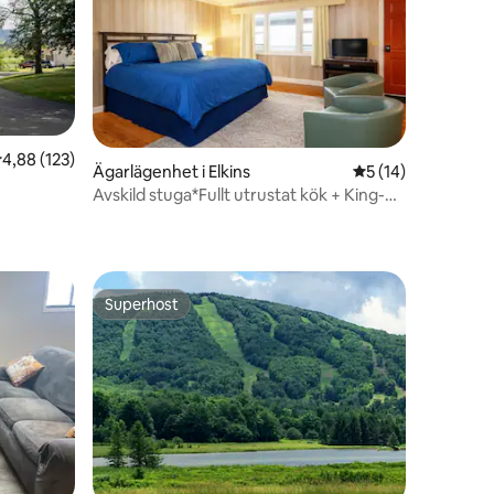
,88 av 5 i genomsnittligt betyg, 123 omdömen
4,88 (123)
Ägarlägenhet i Elkins
5 av 5 i genomsnit
5 (14)
Avskild stuga*Fullt utrustat kök + King-
en
säng
Superhost
Superhost