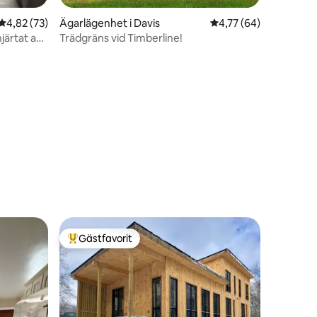
en
4,82 av 5 i genomsnittligt betyg, 73 omdömen
4,82 (73)
Ägarlägenhet i Davis
4,77 av 5 i genomsnit
4,77 (64)
järtat av
Trädgräns vid Timberline!
Gästfavorit
Populär gästfavorit