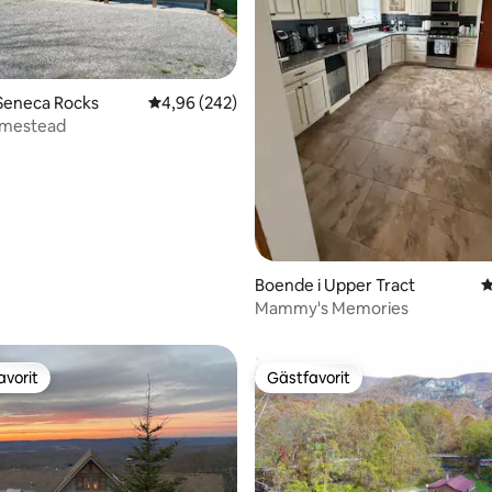
tligt betyg, 76 omdömen
Seneca Rocks
4,96 av 5 i genomsnittligt betyg, 242 omdöm
4,96 (242)
omestead
Boende i Upper Tract
4
Mammy's Memories
avorit
Gästfavorit
gästfavorit
Gästfavorit