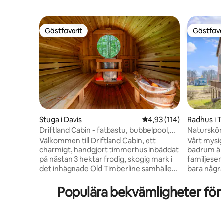
Gästfavorit
Gästfavo
Gästfavorit
Gästfavo
Stuga i Davis
4,93 av 5 i genomsnitt
4,93 (114)
Radhus i 
Driftland Cabin - fatbastu, bubbelpool,
Naturskön
pizzaugn
Husdjursv
Välkommen till Driftland Cabin, ett
Vårt mysi
charmigt, handgjort timmerhus inbäddat
badrum är
på nästan 3 hektar frodig, skogig mark i
familjese
det inhägnade Old Timberline samhället
bara någr
med direkt tillgång till Dolly Sods. Denna
Mountain,
inbjudande stuga erbjuder rustik charm
Blackwate
Populära bekvämligheter fö
och moderna bekvämligheter. Det
vandringsleder. Efter en
öppna vardagsrummet med en mysig
du varva 
vedspis är perfekt för avkoppling och att
slappna av