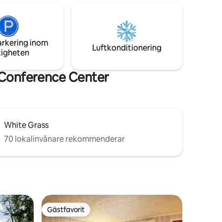
och utforska inom 10 minuter, och en
en
vacker tillflyktsort för vilda djur bara en
och
mil bort. Oavsett friluftsliv du njuter av
den Davis
har Tucker Co de bästa platserna att
arkering inom
utforska. Och höghastighets wifi.
Luftkonditionering
tigheten
 Conference Center
White Grass
70 lokalinvånare rekommenderar
Gästfavorit
Gästfavorit