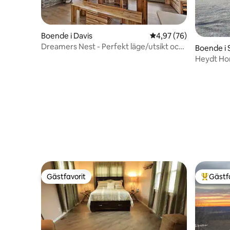
Boende i Davis
4,97 av 5 i genomsnit
4,97 (76)
Dreamers Nest - Perfekt läge/utsikt och
Boende i 
bubbelpool
Heydt H
Gästfavorit
Gästf
Gästfavorit
Populär 