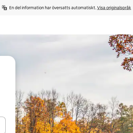
En del information har översatts automatiskt. 
Visa originalspråk
d upp- och nedåtpilarna eller utforska genom att trycka eller svepa.