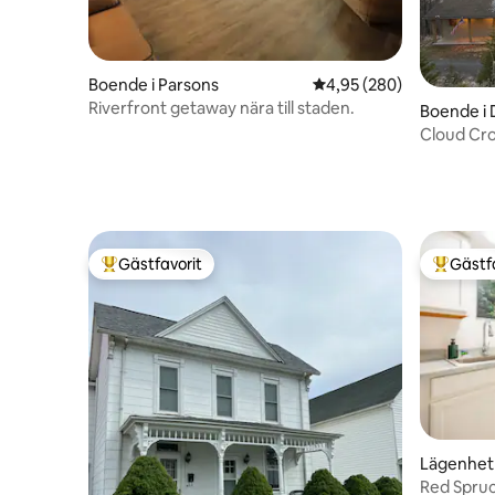
Boende i Parsons
4,95 av 5 i genomsnitt
4,95 (280)
Riverfront getaway nära till staden.
Boende i 
Cloud Cr
Timberlin
Gästfavorit
Gästf
Populär gästfavorit
Populär 
Lägenhet 
Red Spruc