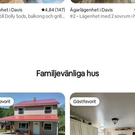
het i Davis
4,84 av 5 i genomsnittligt betyg, 147 omdöm
4,84 (147)
Ägarlägenhet i Davis
ll Dolly Sods, balkong och grill.
#2 – Lägenhet med 2 sovrum i h
adkar!
Canaan Valley
tligt betyg, 86 omdömen
Familjevänliga hus
avorit
Gästfavorit
gästfavorit
Gästfavorit