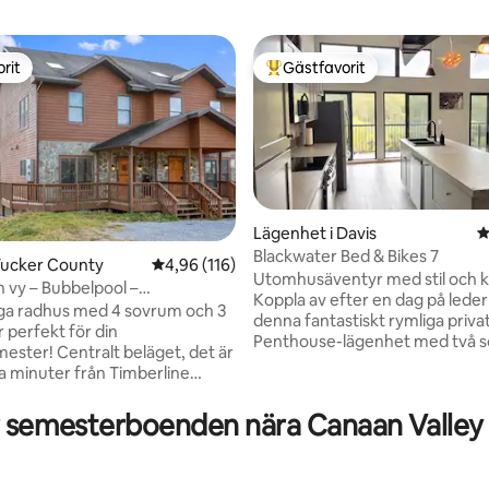
rit
Gästfavorit
rit
Populär gästfavorit
Lägenhet i Davis
4
Blackwater Bed & Bikes 7
ligt betyg, 114 omdömen
Tucker County
4,96 av 5 i genomsnittligt betyg, 116 omdöm
4,96 (116)
Utomhusäventyr med stil och 
 vy – Bubbelpool –
Koppla av efter en dag på leder
änligt
ga radhus med 4 sovrum och 3
denna fantastiskt rymliga priva
 perfekt för din
Penthouse-lägenhet med två 
mester! Centralt beläget, det är
med en 20 fots fönsterutsikt o
a minuter från Timberline
balkong med utsikt över Black
 Canaan Valley Resort,
River. Äventyrsentusiaster kun
r Falls och natursköna
r semesterboenden nära Canaan Valley
om mer bekvämlighet. Beläget
 hektisk dag kan
Mountain Trails Outfitters och
ner på altanen på baksidan,
Blackwater Bikes, har vi alla di
 i bubbelpoolen (tillagd nov
täckta. Direkt tillgång till regio