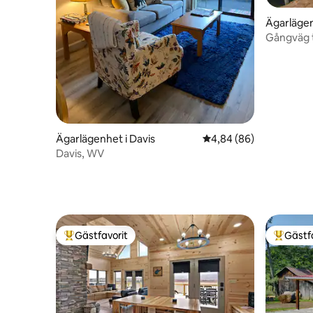
Ägarlägen
Gångväg ti
Jacuzzi-b
Ägarlägenhet i Davis
4,84 av 5 i genomsnit
4,84 (86)
Davis, WV
Gästfavorit
Gästf
Populär gästfavorit
Populär 