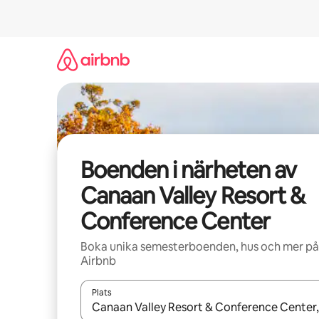
Hoppa
till
innehåll
Boenden i närheten av
Canaan Valley Resort &
Conference Center
Boka unika semesterboenden, hus och mer på
Airbnb
Plats
När resultaten är tillgängliga kan du navigera me