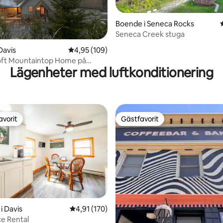
Boende i Seneca Rocks
Seneca Creek stuga
ligt betyg, 280 omdömen
Davis
4,95 av 5 i genomsnittligt betyg, 109 omdöm
4,95 (109)
oft Mountaintop Home på
Lägenheter med luftkonditionering
e Resort
avorit
Gästfavorit
gästfavorit
Gästfavorit
i Davis
4,91 av 5 i genomsnittligt betyg, 170 omdöm
4,91 (170)
e Rental