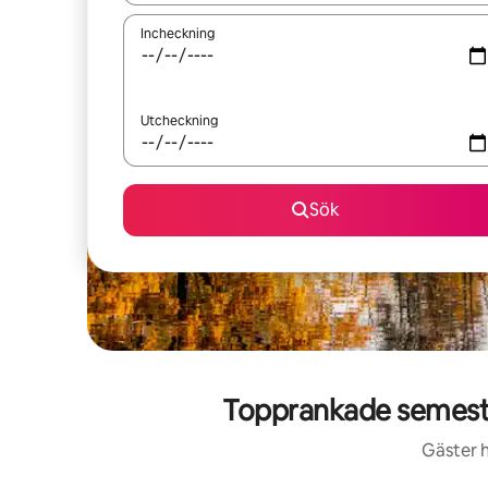
Incheckning
Utcheckning
Sök
Topprankade semeste
Gäster h