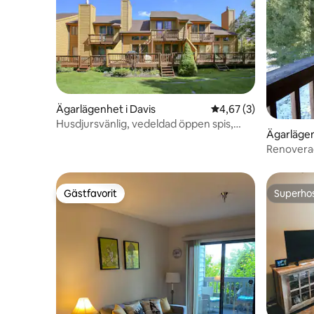
Ägarlägenhet i Davis
4,67 av 5 i genomsni
4,67 (3)
Husdjursvänlig, vedeldad öppen spis,
Ägarlägen
naturskön utsikt
Renoverad
Gästfavorit
Superho
Gästfavorit
Superho