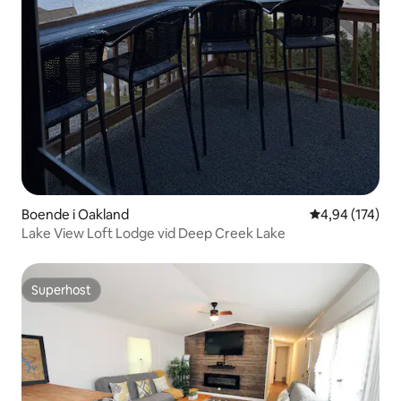
Boende i Oakland
4,94 av 5 i ge
4,94 (174)
Lake View Loft Lodge vid Deep Creek Lake
Superhost
Superhost