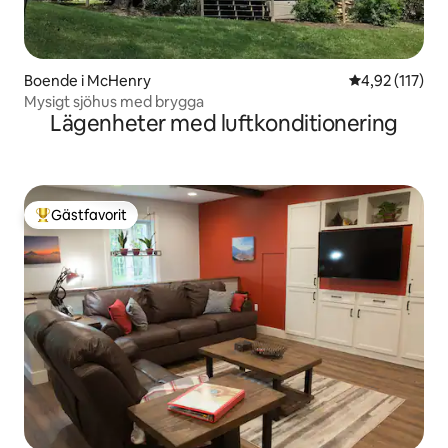
Boende i McHenry
4,92 av 5 i ge
4,92 (117)
Mysigt sjöhus med brygga
Lägenheter med luftkonditionering
Gästfavorit
Populär gästfavorit