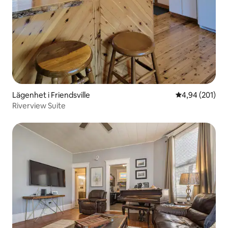
Lägenhet i Friendsville
4,94 av 5 i ge
4,94 (201)
Riverview Suite