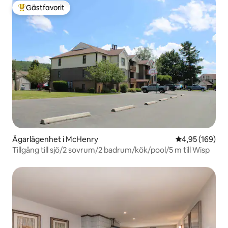
Gästfavorit
Populär gästfavorit
Ägarlägenhet i McHenry
4,95 av 5 i ge
4,95 (169)
Tillgång till sjö/2 sovrum/2 badrum/kök/pool/5 m till Wisp