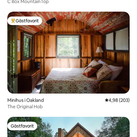
C Box MountainTop
Gästfavorit
Populär gästfavorit
Minihus i Oakland
4,98 av 5 i ge
4,98 (203)
The Original Hob
Gästfavorit
Gästfavorit