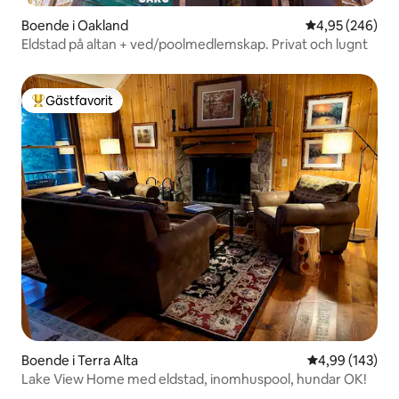
Boende i Oakland
4,95 av 5 i ge
4,95 (246)
Eldstad på altan + ved/poolmedlemskap. Privat och lugnt
Gästfavorit
Populär gästfavorit
Boende i Terra Alta
4,99 av 5 i ge
4,99 (143)
Lake View Home med eldstad, inomhuspool, hundar OK!