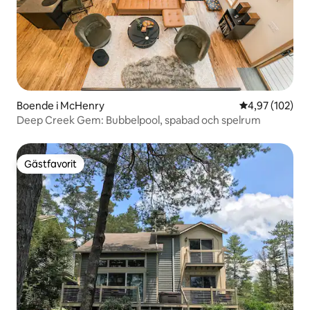
Boende i McHenry
4,97 av 5 i ge
4,97 (102)
Deep Creek Gem: Bubbelpool, spabad och spelrum
Gästfavorit
Gästfavorit