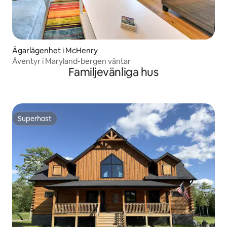
Ägarlägenhet i McHenry
Äventyr i Maryland-bergen väntar
Familjevänliga hus
Superhost
Superhost