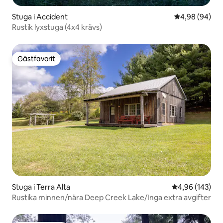
Stuga i Accident
4,98 av 5 i g
4,98 (94)
Rustik lyxstuga (4x4 krävs)
Gästfavorit
Gästfavorit
Stuga i Terra Alta
4,96 av 5 i ge
4,96 (143)
Rustika minnen/nära Deep Creek Lake/Inga extra avgifter