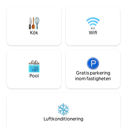
gemensamma bryg
med vänner. Tillgång till Starlink WIFI och
spektakulära solu
YouTube TV håller dig ansluten. Och
tidig morgonpaddl
glöm inte att vi är hundvänliga, så dina
och kanoter. Dess
lurviga följeslagare kan vara med på
UTOMHUSBIOUPPLE
äventyret!
semestern NÅGO
Kök
Wifi
Gratis parkering
Pool
inom fastigheten
Luftkonditionering