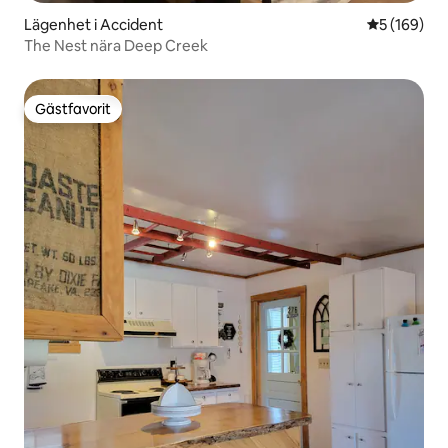
Lägenhet i Accident
5 av 5 i ge
5 (169)
The Nest nära Deep Creek
Gästfavorit
Gästfavorit