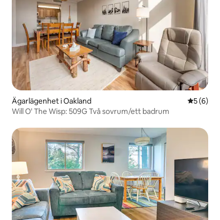
Ägarlägenhet i Oakland
5 av 5 i 
5 (6)
Will O' The Wisp: 509G Två sovrum/ett badrum