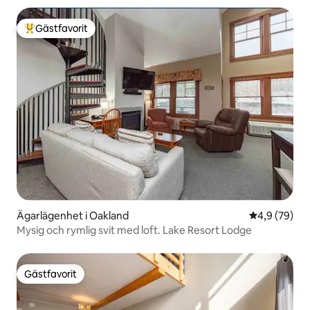
Gästfavorit
Populär gästfavorit
Ägarlägenhet i Oakland
4,9 av 5 i g
4,9 (79)
Mysig och rymlig svit med loft. Lake Resort Lodge
Gästfavorit
Gästfavorit