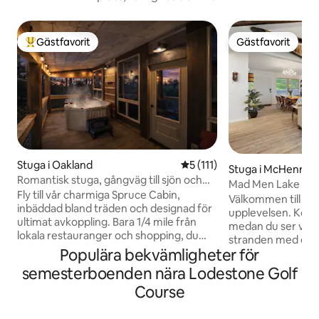
Gästfavorit
Gästfavorit
Populär gästfavorit
Gästfavorit
Stuga i Oakland
5 av 5 i genomsnittligt bet
5 (111)
Stuga i McHenry
Romantisk stuga, gångväg till sjön och
Mad Men Lake Hou
matplats/bubbelpool/hund
Fly till vår charmiga Spruce Cabin,
och hundvänligt
Välkommen till d
inbäddad bland träden och designad för
upplevelsen. Koppl
ultimat avkoppling. Bara 1/4 mile från
medan du ser vatt
lokala restauranger och shopping, du
stranden med en u
kommer att njuta av den perfekta
Populära bekvämligheter för
handen. Slappna av
blandningen av natur och bekvämlighet.
betrakta vinterhi
semesterboenden nära Lodestone Golf
Denna helt nya stuga har 2 mysiga
uppfriskande dag i
Course
sovrum, fullt utrustat kök, bubbelpool
bergsbrisen när du
och ett modernt badrum, vilket gör den
vår eldgrop! Fiska
idealisk för familjer eller en semester