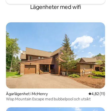
Lägenheter med wifi
Ägarlägenhet i McHenry
4,82 av 5 i 
4,82 (11)
Wisp Mountain Escape med bubbelpool och utsikt