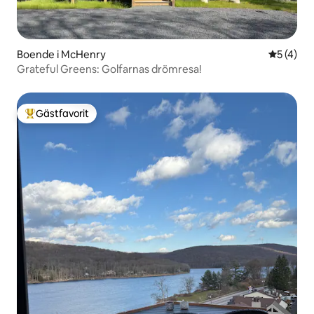
Boende i McHenry
5 av 5 i 
5 (4)
Grateful Greens: Golfarnas drömresa!
Gästfavorit
Populär gästfavorit