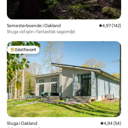
Semesterboende i Oakland
4,97 av 5 i ge
4,97 (142)
Stuga vid sjön i fantastisk sagomiljö
Gästfavorit
Populär gästfavorit
Stuga i Oakland
4,94 av 5 i g
4,94 (54)