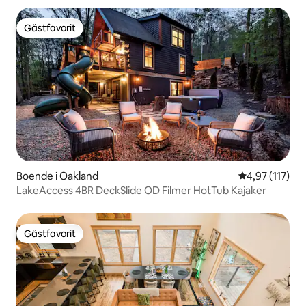
Gästfavorit
Gästfavorit
Boende i Oakland
4,97 av 5 i ge
4,97 (117)
LakeAccess 4BR DeckSlide OD Filmer HotTub Kajaker
Gästfavorit
Gästfavorit