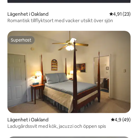
Lägenhet i Oakland
4,91 av 5 i g
4,91 (23)
Romantisk tillflyktsort med vacker utsikt över sjön
Superhost
Superhost
Lägenhet i Oakland
4,9 av 5 i g
4,9 (49)
Ladugårdssvit med kök, jacuzzi och öppen spis