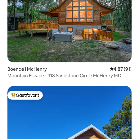
Boende i McHenry
4,87 av 5 i g
4,87 (91)
Mountain Escape – 118 Sandstone Circle McHenry MD
Gästfavorit
Populär gästfavorit