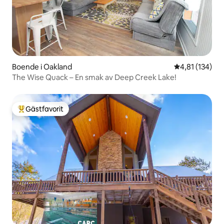
Boende i Oakland
4,81 av 5 i ge
4,81 (134)
The Wise Quack – En smak av Deep Creek Lake!
Gästfavorit
Populär gästfavorit