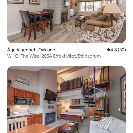
Ägarlägenhet i Oakland
4,8 av 5 i g
4,8 (30)
Will O' The Wisp: 205A Effektivitet/Ett badrum