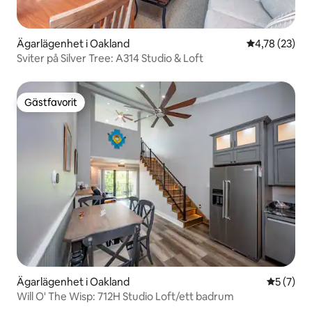
Ägarlägenhet i Oakland
4,78 av 5 i g
4,78 (23)
Sviter på Silver Tree: A314 Studio & Loft
Gästfavorit
Gästfavorit
Ägarlägenhet i Oakland
5 av 5 i 
5 (7)
Will O' The Wisp: 712H Studio Loft/ett badrum