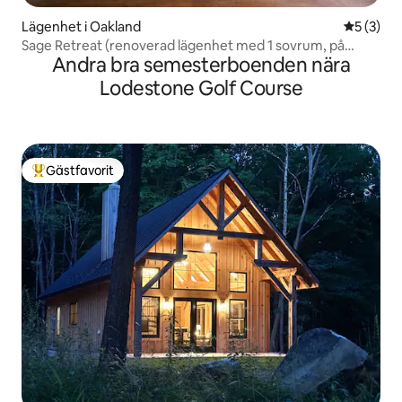
Lägenhet i Oakland
5 av 5 i 
5 (3)
Sage Retreat (renoverad lägenhet med 1 sovrum, på
Andra bra semesterboenden nära
våning 1)
Lodestone Golf Course
Gästfavorit
Populär gästfavorit