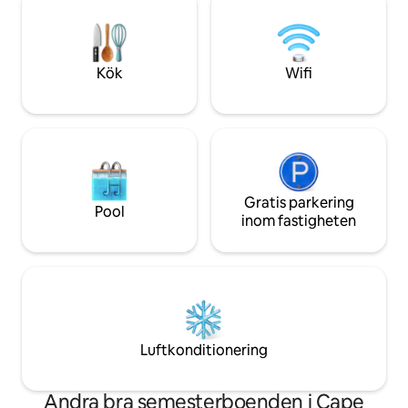
vaknar till liv. Hål
par, familjer, de som reser med sin(a)
när solen stiger ö
hund(ar), de med begränsad rörlighet
målar masterna oc
och grupper av vänner. #BNB-2023-02
Kök
Wifi
Gratis parkering
Pool
inom fastigheten
Luftkonditionering
Andra bra semesterboenden i Cape