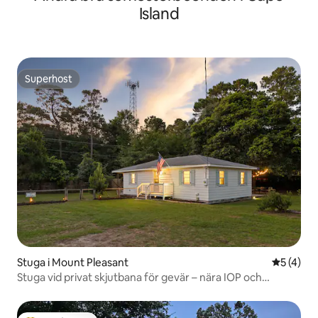
Island
Superhost
Superhost
Stuga i Mount Pleasant
5 av 5 i 
5 (4)
Stuga vid privat skjutbana för gevär – nära IOP och
Charleston