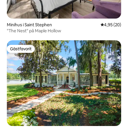
Minihus i Saint Stephen
4,95 av 5 i g
4,95 (20)
"The Nest" på Maple Hollow
Gästfavorit
Gästfavorit