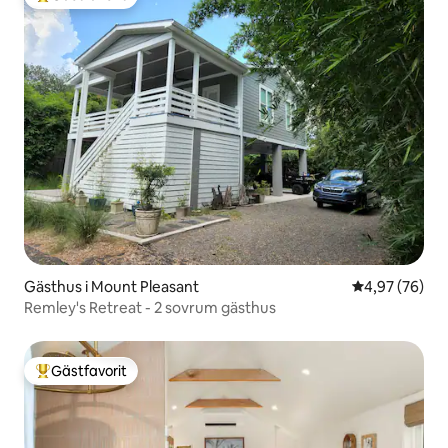
Populär gästfavorit
Gästhus i Mount Pleasant
4,97 av 5 i g
4,97 (76)
Remley's Retreat - 2 sovrum gästhus
Gästfavorit
Populär gästfavorit