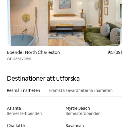
Boende i North Charleston
5 av 5 i g
5 (39)
Anita-sviten.
Destinationer att utforska
Resmål i närheten
Främsta sevärdheterna i närheten
Atlanta
Myrtle Beach
Semesterboenden
Semesterboenden
Charlotte
Savannah