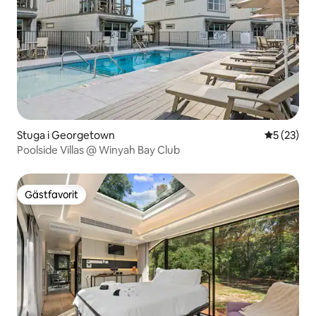
Stuga i Georgetown
5 av 5 i g
5 (23)
Poolside Villas @ Winyah Bay Club
Gästfavorit
Gästfavorit