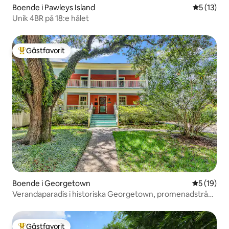
Boende i Pawleys Island
5 av 5 i g
5 (13)
Unik 4BR på 18:e hålet
Gästfavorit
Populär gästfavorit
Boende i Georgetown
5 av 5 i g
5 (19)
Verandaparadis i historiska Georgetown, promenadstråk
vid hamnen
Gästfavorit