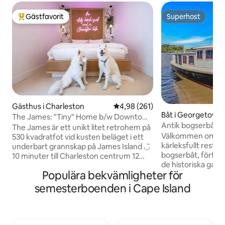
Gästfavorit
Superhost
Populär gästfavorit
Superhost
Gästhus i Charleston
4,98 av 5 i genomsnittligt bety
4,98 (261)
Båt i Georgetown
The James: "Tiny" Home b/w Downtown
Antik bogserbåt p
& Folly
The James är ett unikt litet retrohem på
Välkommen ombor
530 kvadratfot vid kusten beläget i ett
kärleksfullt resta
underbart grannskap på James Island ◡̈
bogserbåt, förtöjd
10 minuter till Charleston centrum 12
de historiska gat
minuter till Folly Beach Gångavstånd till
Populära bekvämligheter för
gång en stolt arb
restauranger The James rymmer upp till
vattenvägar, erbju
6 personer och 2 hundar (INGEN AVGIFT
semesterboenden i Cape Island
sällsynt möjlighet 
FÖR HUSDJUR) och har en privat
det var 1907 – utan 
inhägnad gård och uteplats med en
doften av gammal ta
utomhusdusch och ett tassbadkar! The
välkomna dig var
James är idealiskt för ensamresenärer,