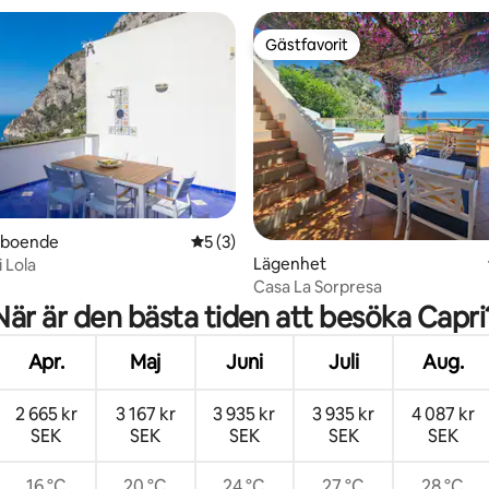
Gästfavorit
Gästfavorit
rboende
5 av 5 i genomsnittligt betyg, 3 omdöm
5 (3)
Lägenhet
 Lola
ligt betyg, 134 omdömen
Casa La Sorpresa
När är den bästa tiden att besöka Capri
Apr.
Maj
Juni
Juli
Aug.
2 665 kr
3 167 kr
3 935 kr
3 935 kr
4 087 kr
SEK
SEK
SEK
SEK
SEK
16 °C
20 °C
24 °C
27 °C
28 °C