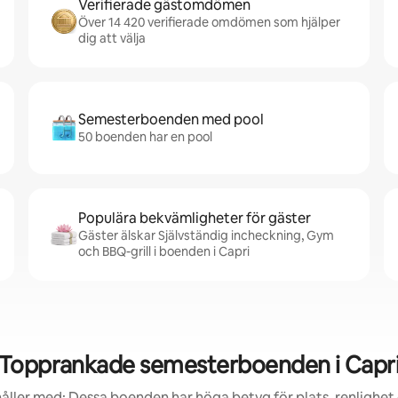
Verifierade gästomdömen
Över 14 420 verifierade omdömen som hjälper
dig att välja
Semesterboenden med pool
50 boenden har en pool
Populära bekvämligheter för gäster
Gäster älskar Självständig incheckning, Gym
och BBQ-grill i boenden i Capri
Topprankade semesterboenden i Capr
åller med: Dessa boenden har höga betyg för plats, renlighet