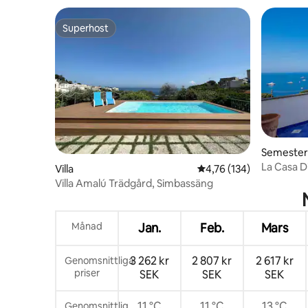
Superhost
Superhost
Semeste
La Casa Di
Villa
4,76 av 5 i genomsnitt
4,76 (134)
Villa Amalú Trädgård, Simbassäng
Månad
Jan.
Feb.
Mars
3 262 kr
2 807 kr
2 617 kr
Genomsnittliga
priser
SEK
SEK
SEK
11 °C
11 °C
13 °C
Genomsnittlig