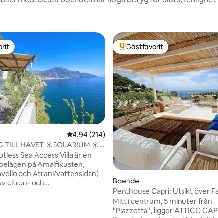
rit
Gästfavorit
rit
Populär gästfavorit
4,94 av 5 i genomsnittligt betyg, 214 omdöm
4,94 (214)
 TILL HAVET ☀️SOLARIUM ☀️
tligt betyg, 11 omdömen
G ☀️ RAVELLO VID HAVET
tless Sea Access Villa är en
 belägen på Amalfikusten,
avello och Atrani/vattensidan)
Boende
v citron- och
Penthouse Capri: Utsikt över Fa
ädgårdar, med rymligt solarium
Mitt i centrum, 5 minuter från
lgång till havet. Det rymmer
"Piazzetta", ligger ATTICO CAP
Parkering tillgänglig mot extra