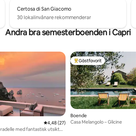
Certosa di San Giacomo
30 lokalinvånare rekommenderar
Andra bra semesterboenden i Capri
Gästfavorit
Populär gästfavorit
ttligt betyg, 8 omdömen
Boende
Casa Melangolo – Glicine
4,48 av 5 i genomsnittligt betyg, 27 omdöm
4,48 (27)
radelle med fantastisk utsikt
lioni