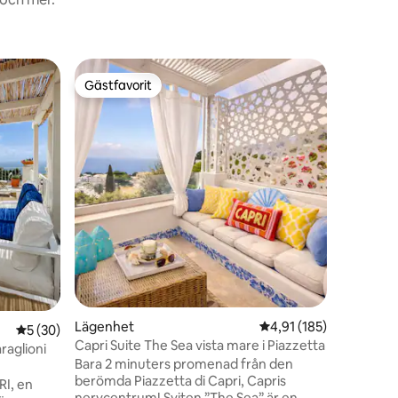
Boende
Gästfavorit
Gästf
Gästfavorit
Populär
Casa Sar
Casa Sara
avkoppla
renoverat
separat 
dusch, d
tvättstu
varav en 
del av e
en
en stor p
bryggan och har fantastisk 
Neapelbu
Procida, 
Lägenhet
4,91 av 5 i genomsnitt
4,91 (185)
5 av 5 i genomsnittligt betyg, 30 omdömen
5 (30)
Capri Suite The Sea vista mare i Piazzetta
raglioni
Bara 2 minuters promenad från den
berömda Piazzetta di Capri, Capris
RI, en
nervcentrum! Sviten ”The Sea” är en