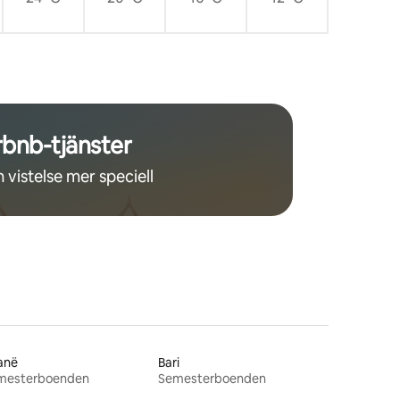
rbnb-tjänster
 vistelse mer speciell
anë
Bari
mesterboenden
Semesterboenden