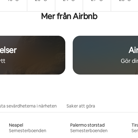
Mer från Airbnb
elser
Ai
tt
Gör din
ta sevärdheterna i närheten
Saker att göra
Neapel
Palermo storstad
Tir
Semesterboenden
Semesterboenden
Se