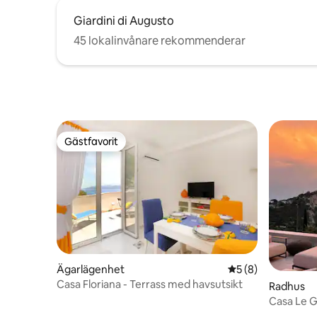
Giardini di Augusto
45 lokalinvånare rekommenderar
Gästfavorit
Gästfavorit
Ägarlägenhet
5 av 5 i genomsni
5 (8)
Casa Floriana - Terrass med havsutsikt
Radhus
Casa Le G
över Farag