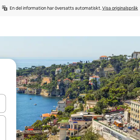
En del information har översatts automatiskt. 
Visa originalspråk
d upp- och nedåtpilarna eller utforska genom att trycka eller svepa.