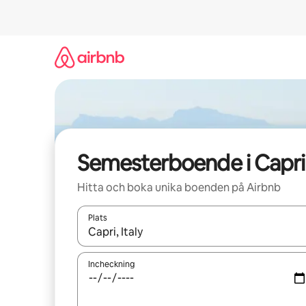
Hoppa
till
innehåll
Semesterboende i Capri
Hitta och boka unika boenden på Airbnb
Plats
När resultaten är tillgängliga kan du navigera me
Incheckning