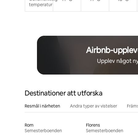
temperatur
Airbnb-upplev
Upplev något ny
Destinationer att utforska
Resmål i närheten
Andra typer av vistelser
Främs
Rom
Florens
Semesterboenden
Semesterboenden