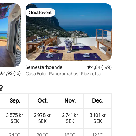
Gästfavorit
Gästfavorit
en
Semesterboende
4,84 av 5 i genomsnitt
4,84 (199)
4,92 av 5 i genomsnittligt betyg, 13 omdömen
4,92 (13)
Casa Eolo - Panoramahus i Piazzetta
?
Sep.
Okt.
Nov.
Dec.
3 575 kr
2 978 kr
2 741 kr
3 101 kr
SEK
SEK
SEK
SEK
24 °C
20 °C
16 °C
12 °C