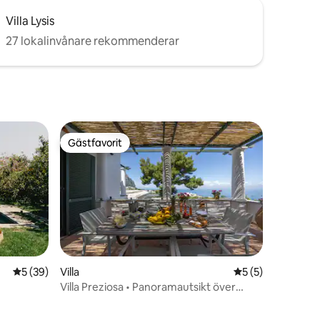
Villa Lysis
27 lokalinvånare rekommenderar
Gästfavorit
Gästfavorit
5 av 5 i genomsnittligt betyg, 39 omdömen
5 (39)
Villa
5 av 5 i genomsni
5 (5)
Villa Preziosa • Panoramautsikt över
en
havet