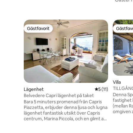
Gästfavorit
Gästfavo
Gästfavorit
Gästfavo
Villa
TILLGÅNG
Lägenhet
5 av 5 i genomsnit
5 (11)
PARKERIN
Denna Spo
Belvedere Capri lägenhet på taket
fastighet
Bara 5 minuters promenad från Capris
(mellan R
Piazzetta, erbjuder denna ljusa och lugna
omgiven a
lägenhet fantastisk utsikt över Capris
apelsintr
centrum, Marina Piccola, och en glimt av
och direkt til
Faraglioni. Här finns två sovrum med
3 gäster. 
dubbelsäng, två badrum, ett kök och ett